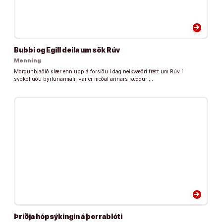
arrow_forward
Bubbi og Egill deila um sök Rúv
Menning
Morgunblaðið slær enn upp á forsíðu í dag neikvæðri frétt um Rúv í
svokölluðu byrlunarmáli. Þar er meðal annars ræddur …
arrow_forward
Þriðja hópsýkingin á þorrablóti