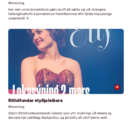
Menning
Þeir sem unna þorrablótum gætu þurft að sætta sig við strangara
heilbrigðiseftirlit á þorrablótum framtíðarinnar eftir fjölda hópsýkinga
undanfarið. Á …
arrow_forward
Rithöfundar styðja leikara
Menning
Stjórn Rithöfundasambands Íslands lýsir yfir stuðningi við leikara og
dansara hjá Leikfélagi Reykjavíkur, og þá kröfu að störf þeirra verði …