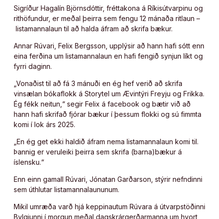
Sigríður Hagalín Björnsdóttir, fréttakona á Ríkisútvarpinu og
rithöfundur, er meðal þeirra sem fengu 12 mánaða ritlaun –
listamannalaun til að halda áfram að skrifa bækur.
Annar Rúvari, Felix Bergsson, upplýsir að hann hafi sótt enn
eina ferðina um listamannalaun en hafi fengið synjun líkt og
fyrri daginn.
„Vonaðist til að fá 3 mánuði en ég hef verið að skrifa
vinsælan bókaflokk á Storytel um Ævintýri Freyju og Frikka.
Ég fékk neitun,“ segir Felix á facebook og bætir við að
hann hafi skrifað fjórar bækur í þessum flokki og sú fimmta
komi í lok árs 2025.
„En ég get ekki haldið áfram nema listamannalaun komi til.
Þannig er veruleiki þeirra sem skrifa (barna)bækur á
íslensku.“
Enn einn gamall Rúvari, Jónatan Garðarson, stýrir nefndinni
sem úthlutar listamannalaununum.
Mikil umræða varð hjá keppinautum Rúvara á útvarpstöðinni
Bylgjunni í morgun meðal dagskrárgerðarmanna um hvort