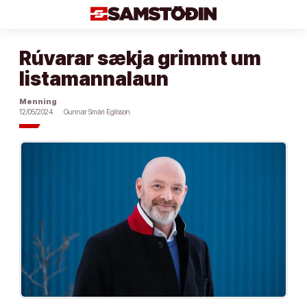
Áfram
að
efni
Rúvarar sækja grimmt um
listamannalaun
Menning
12/05/2024
Gunnar Smári Egilsson