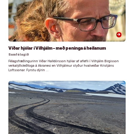
arrow_forward
Viðar hjólar í Vilhjálm – með peninga á heilanum
Samfélagið
Félagsfræðingurinn Viðar Halldórsson hjólar af aflefli í Vilhjálm Birgisson
verkalýðsleiðtoga á Akranesi en Vilhjálmur styður hvalveiðar Kristjáns
Loftssonar. Fyrstu dýrin …