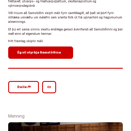
fréttavef, útvarps- og hlaðvarpsþáttum, skoðanapistlum og
sjónvarpsdagskrá.
Við trúum að Samstöðin skipti máli fyrir samfélagið, að það sé þörf fyrir
róttæka umræðu um málefni sem snerta fólk út frá sjónarhóli og hagsmunum
almennings.
Ef þú ert sama sinnis skaltu endilega gerast áskrifandi að Samstöðinni og þar
með einn af eigendum hennar.
Þitt framlag skiptir máli.
arrow_forward
Ég vil styrkja Samstöðina
google_plus_reshare
link
Deila
Menning