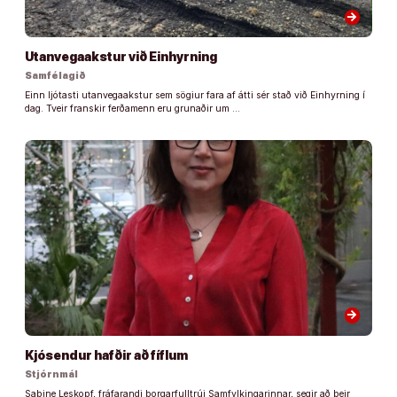
arrow_forward
Utanvegaakstur við Einhyrning
Samfélagið
Einn ljótasti utanvegaakstur sem sögiur fara af átti sér stað við Einhyrning í
dag. Tveir franskir ferðamenn eru grunaðir um …
arrow_forward
Kjósendur hafðir að fíflum
Stjórnmál
Sabine Leskopf, fráfarandi borgarfulltrúi Samfylkingarinnar, segir að þeir