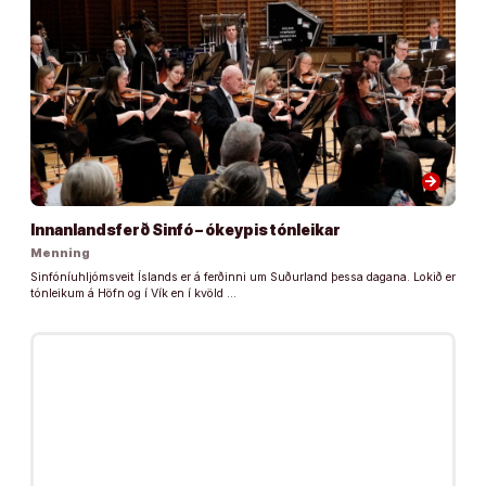
arrow_forward
Innanlandsferð Sinfó – ókeypis tónleikar
Menning
Sinfóníuhljómsveit Íslands er á ferðinni um Suðurland þessa dagana. Lokið er
tónleikum á Höfn og í Vík en í kvöld …