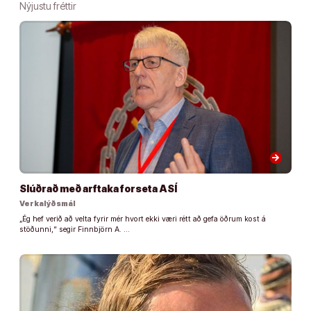
Nýjustu fréttir
arrow_forward
Slúðrað með arftaka forseta ASÍ
Verkalýðsmál
„Ég hef verið að velta fyrir mér hvort ekki væri rétt að gefa öðrum kost á
stöðunni,“ segir Finnbjörn A. …