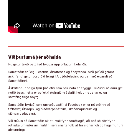
Við þurfum á þér að halda
Þú getur tekið þátt í að byggja upp öflugum fjölmiðli.
Samstöðin er í eigu lesenda, áhorfenda og áheyrenda. Með því að gerast
áskrifandi getur þú orðið félagi í Alþýðufélaginu og þar með eigandi að
Samstöðinni.
Áskrifendur borga fyrir það efni sem þeir nota en tryggja í leiðinni að aðrir geti
notið þess. Þetta er því ekki eigingjörn áskrift heldur rausnarleg og
samfélagslega ábyrg.
Samstöðin byrjaði sem umræðuþættir á Facebook en er nú orðinn að
fréttavef, útvarps- og hlaðvarpsþáttum, skoðanapistlum og
sjónvarpsdagskrá.
Við trúum að Samstöðin skipti máli fyrir samfélagið, að það sé þörf fyrir
róttæka umræðu um málefni sem snerta fólk út frá sjónarhóli og hagsmunum
almennings.