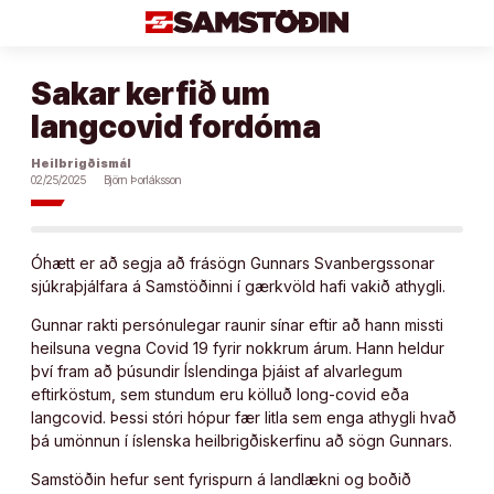
Áfram
að
efni
Sakar kerfið um
langcovid fordóma
Heilbrigðismál
02/25/2025
Björn Þorláksson
Óhætt er að segja að frásögn Gunnars Svanbergssonar
sjúkraþjálfara á Samstöðinni í gærkvöld hafi vakið athygli.
Gunnar rakti persónulegar raunir sínar eftir að hann missti
heilsuna vegna Covid 19 fyrir nokkrum árum. Hann heldur
því fram að þúsundir Íslendinga þjáist af alvarlegum
eftirköstum, sem stundum eru kölluð long-covid eða
langcovid. Þessi stóri hópur fær litla sem enga athygli hvað
þá umönnun í íslenska heilbrigðiskerfinu að sögn Gunnars.
Samstöðin hefur sent fyrispurn á landlækni og boðið