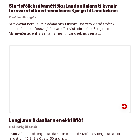
Starfsfólk bráðamóttöku Landspítalans tilkynnir
forsvarsfólk vistheimilisins Bjargs til Landlæknis
Geðheilbrigði
Samkvæmt heimildum blaðamanns tilkynnti starfsfólk bráðamótöku
Landspítalans í Fossvogi forsvarsfólk vistheimilisins Bjargs þ.e.
Mannvirðingu ehf. á Seltjarnarnesi til Landlæknis vegna …
arrow_forward
Lengjum við dauðann en ekki lífið?
Heilbrigðismál
Erum við bara að lengja dauðann en ekki lífið? Meðalævilengd karla hefur
lengst um 10 ár á síðustu 50 árum. …