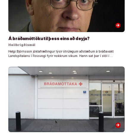
arrow_forward
Á bráðamóttöku til þess eins að deyja?
Heilbrigðismál
Helgi Björnsson jöklafræðingur lýsir ótrúlegum aðstæðum á bráðavakt
Landspítalans í Fossvogi fyrir nokkrum vikum. Hann sat þar í stól í …
arrow_forward