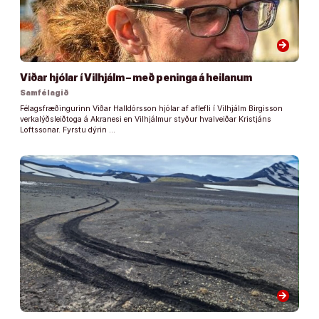
arrow_forward
Viðar hjólar í Vilhjálm – með peninga á heilanum
Samfélagið
Félagsfræðingurinn Viðar Halldórsson hjólar af aflefli í Vilhjálm Birgisson
verkalýðsleiðtoga á Akranesi en Vilhjálmur styður hvalveiðar Kristjáns
Loftssonar. Fyrstu dýrin …
arrow_forward