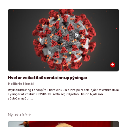
arrow_forward
Hvetur veika til að senda inn uppýsingar
Heilbrigðismál
Reykjalundur og Landspítali hafa einkum sinnt þeim sem þjást af eftirköstum
sýkingar af völdum COVID-19. Þetta segir Kjartan Hreinn Njálsson
aðstoðarmaður …
Nýjustu fréttir