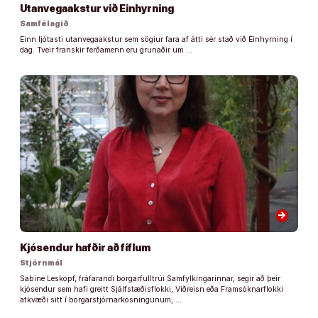
Utanvegaakstur við Einhyrning
Samfélagið
Einn ljótasti utanvegaakstur sem sögiur fara af átti sér stað við Einhyrning í
dag. Tveir franskir ferðamenn eru grunaðir um …
arrow_forward
Kjósendur hafðir að fíflum
Stjórnmál
Sabine Leskopf, fráfarandi borgarfulltrúi Samfylkingarinnar, segir að þeir
kjósendur sem hafi greitt Sjálfstæðisflokki, Viðreisn eða Framsóknarflokki
atkvæði sitt í borgarstjórnarkosningunum, …