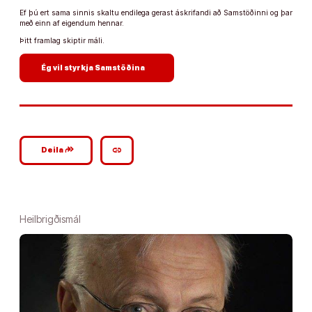
Ef þú ert sama sinnis skaltu endilega gerast áskrifandi að Samstöðinni og þar
með einn af eigendum hennar.
Þitt framlag skiptir máli.
arrow_forward
Ég vil styrkja Samstöðina
google_plus_reshare
link
Deila
Heilbrigðismál