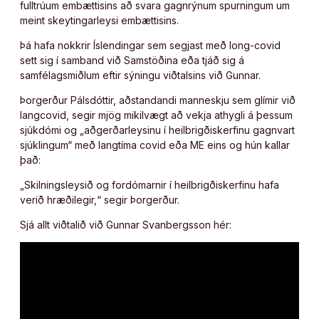
fulltrúum embættisins að svara gagnrýnum spurningum um
meint skeytingarleysi embættisins.
Þá hafa nokkrir Íslendingar sem segjast með long-covid
sett sig í samband við Samstöðina eða tjáð sig á
samfélagsmiðlum eftir sýningu viðtalsins við Gunnar.
Þorgerður Pálsdóttir, aðstandandi manneskju sem glímir við
langcovid, segir mjög mikilvægt að vekja athygli á þessum
sjúkdómi og „aðgerðarleysinu í heilbrigðiskerfinu gagnvart
sjúklingum“ með langtíma covid eða ME eins og hún kallar
það:
„Skilningsleysið og fordómarnir í heilbrigðiskerfinu hafa
verið hræðilegir,“ segir Þorgerður.
Sjá allt viðtalið við Gunnar Svanbergsson hér: