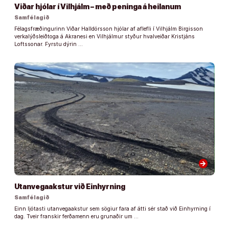
Viðar hjólar í Vilhjálm – með peninga á heilanum
Samfélagið
Félagsfræðingurinn Viðar Halldórsson hjólar af aflefli í Vilhjálm Birgisson
verkalýðsleiðtoga á Akranesi en Vilhjálmur styður hvalveiðar Kristjáns
Loftssonar. Fyrstu dýrin …
arrow_forward
Utanvegaakstur við Einhyrning
Samfélagið
Einn ljótasti utanvegaakstur sem sögiur fara af átti sér stað við Einhyrning í
dag. Tveir franskir ferðamenn eru grunaðir um …