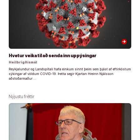
arrow_forward
Hvetur veika til að senda inn uppýsingar
Heilbrigðismál
Reykjalundur og Landspítali hafa einkum sinnt þeim sem þjást af eftirköstum
sýkingar af völdum COVID-19. Þetta segir Kjartan Hreinn Njálsson
aðstoðarmaður …
Nýjustu fréttir