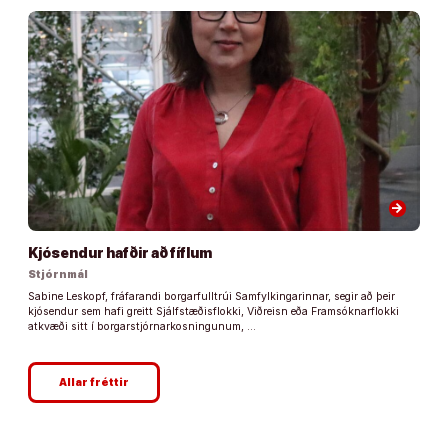
arrow_forward
Kjósendur hafðir að fíflum
Stjórnmál
Sabine Leskopf, fráfarandi borgarfulltrúi Samfylkingarinnar, segir að þeir
kjósendur sem hafi greitt Sjálfstæðisflokki, Viðreisn eða Framsóknarflokki
atkvæði sitt í borgarstjórnarkosningunum, …
Allar fréttir