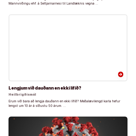
Mannvirðingu ehf. á Seltjarnarnesi til Landlæknis vegna …
arrow_forward
Lengjum við dauðann en ekki lífið?
Heilbrigðismál
Erum við bara að lengja dauðann en ekki lífið? Meðalævilengd karla hefur
lengst um 10 ár á síðustu 50 árum. …