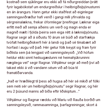
kostnað sem sjúklingar eru ekki að fá niðurgreiddan þrátt
fyrir lagabókstaf um endurgreiðslur í heilbrigðisþjónustunni
en án árangurs. Hann getur ekki staðfest að eiginlegar
samningaviðræður hafi verið í gangi milli yfirvalda og
sérgreinalækna, frekar óformlegar þreifingar. Læknar eiga
erfitt með að semja aðeins um verð og magn enda er
magnið mælt í fjölda þeirra sem eiga rétt á læknisþjónustu.
Ragnar segir að á síðustu 10 árum sé búið að starfrækja
tvöfalt heilbrigðiskerfi hér á landi og það sé tímabært að
horfast í augu við það. Hér getur fólk keypt sig fram fyrir
biðlista sem þá lengjast við samningsleysið. „Við höfum
heldur ekki sinnt heilsugæslunni né heimahjúkruninni
nægilega vel” segir Ragnar. Vilhjálmur segir að með því að
takast ekki á við vandann séum við að búa til
framatíðarvanda.
„Það er hræðilegt til þess að hugsa að hér sé mikið af fólki
sem neiti sér um heilbrigðisþjónustu” segir Ragnar, og hér
eru 2 þúsund manns að bíða eftir liðskiptum…”
Vilhjálmur og Ragnar ræddu við Maríu við Rauða borðið um
samningsleysið, rammasamninga, þarfagreiningar, skort á