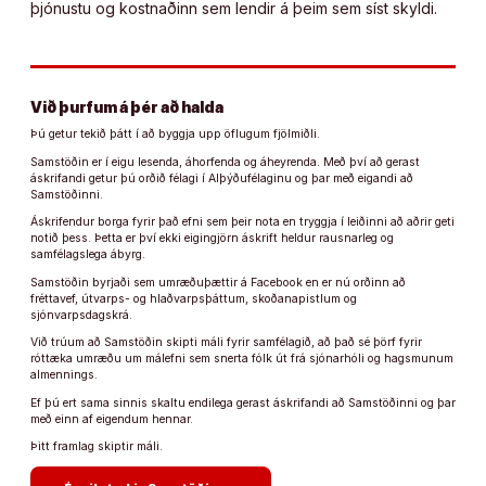
þjónustu og kostnaðinn sem lendir á þeim sem síst skyldi.
Við þurfum á þér að halda
Þú getur tekið þátt í að byggja upp öflugum fjölmiðli.
Samstöðin er í eigu lesenda, áhorfenda og áheyrenda. Með því að gerast
áskrifandi getur þú orðið félagi í Alþýðufélaginu og þar með eigandi að
Samstöðinni.
Áskrifendur borga fyrir það efni sem þeir nota en tryggja í leiðinni að aðrir geti
notið þess. Þetta er því ekki eigingjörn áskrift heldur rausnarleg og
samfélagslega ábyrg.
Samstöðin byrjaði sem umræðuþættir á Facebook en er nú orðinn að
fréttavef, útvarps- og hlaðvarpsþáttum, skoðanapistlum og
sjónvarpsdagskrá.
Við trúum að Samstöðin skipti máli fyrir samfélagið, að það sé þörf fyrir
róttæka umræðu um málefni sem snerta fólk út frá sjónarhóli og hagsmunum
almennings.
Ef þú ert sama sinnis skaltu endilega gerast áskrifandi að Samstöðinni og þar
með einn af eigendum hennar.
Þitt framlag skiptir máli.