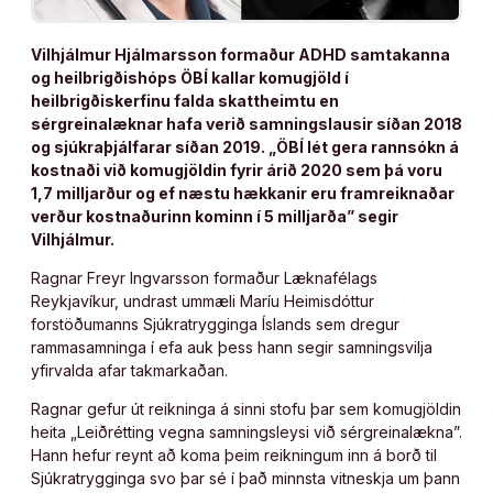
Vilhjálmur Hjálmarsson formaður ADHD samtakanna
og heilbrigðishóps ÖBÍ kallar komugjöld í
heilbrigðiskerfinu falda skattheimtu en
sérgreinalæknar hafa verið samningslausir síðan 2018
og sjúkraþjálfarar síðan 2019. „ÖBÍ lét gera rannsókn á
kostnaði við komugjöldin fyrir árið 2020 sem þá voru
1,7 milljarður og ef næstu hækkanir eru framreiknaðar
verður kostnaðurinn kominn í 5 milljarða” segir
Vilhjálmur.
Ragnar Freyr Ingvarsson formaður Læknafélags
Reykjavíkur, undrast ummæli Maríu Heimisdóttur
forstöðumanns Sjúkratrygginga Íslands sem dregur
rammasamninga í efa auk þess hann segir samningsvilja
yfirvalda afar takmarkaðan.
Ragnar gefur út reikninga á sinni stofu þar sem komugjöldin
heita „Leiðrétting vegna samningsleysi við sérgreinalækna”.
Hann hefur reynt að koma þeim reikningum inn á borð til
Sjúkratrygginga svo þar sé í það minnsta vitneskja um þann