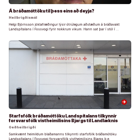
Á bráðamóttöku til þess eins að deyja?
Heilbrigðismál
Helgi Björnsson jöklafræðingur lýsir ótrúlegum aðstæðum á bráðavakt
Landspítalans í Fossvogi fyrir nokkrum vikum. Hann sat þar í stól í …
arrow_forward
Starfsfólk bráðamóttöku Landspítalans tilkynnir
forsvarsfólk vistheimilisins Bjargs til Landlæknis
Geðheilbrigði
Samkvæmt heimildum blaðamanns tilkynnti starfsfólk bráðamótöku
Landspítalans í Fossvogi forsvarsfólk vistheimilisins Bjargs þ.e.