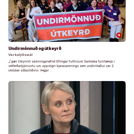
arrow_forward
Undirmönnuð og útkeyrð
Verkalýðsmál
„Í gær tilkynnti samninganefnd Eflingar fulltrúum Samtaka fyrirtækja í
velferðarþjónustu um uppsögn kjarasamnings sem undirritaður var 2.
október síðastliðinn. Þegar …