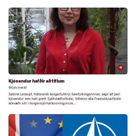
arrow_forward
Kjósendur hafðir að fíflum
Stjórnmál
Sabine Leskopf, fráfarandi borgarfulltrúi Samfylkingarinnar, segir að þeir
kjósendur sem hafi greitt Sjálfstæðisflokki, Viðreisn eða Framsóknarflokki
atkvæði sitt í borgarstjórnarkosningunum, …