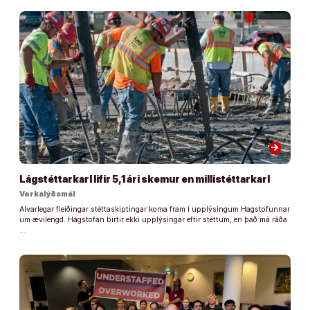
arrow_forward
Lágstéttarkarl lifir 5,1 ári skemur en millistéttarkarl
Verkalýðsmál
Alvarlegar fleiðingar stéttaskiptingar koma fram í upplýsingum Hagstofunnar
um ævilengd. Hagstofan birtir ekki upplýsingar eftir stéttum, en það má ráða
…