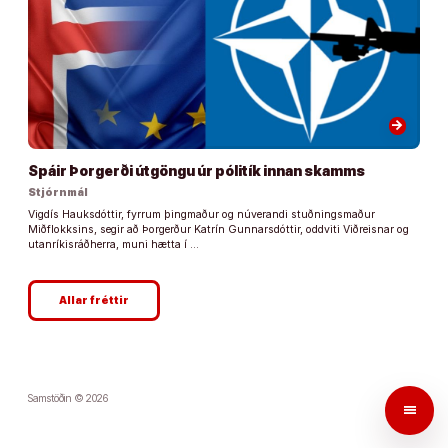
arrow_forward
Spáir Þorgerði útgöngu úr pólitík innan skamms
Stjórnmál
Vigdís Hauksdóttir, fyrrum þingmaður og núverandi stuðningsmaður
Miðflokksins, segir að Þorgerður Katrín Gunnarsdóttir, oddviti Viðreisnar og
utanríkisráðherra, muni hætta í …
Allar fréttir
Samstöðin © 2026
menu