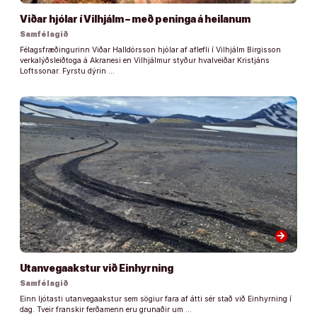
Viðar hjólar í Vilhjálm – með peninga á heilanum
Samfélagið
Félagsfræðingurinn Viðar Halldórsson hjólar af aflefli í Vilhjálm Birgisson
verkalýðsleiðtoga á Akranesi en Vilhjálmur styður hvalveiðar Kristjáns
Loftssonar. Fyrstu dýrin …
arrow_forward
Utanvegaakstur við Einhyrning
Samfélagið
Einn ljótasti utanvegaakstur sem sögiur fara af átti sér stað við Einhyrning í
dag. Tveir franskir ferðamenn eru grunaðir um …