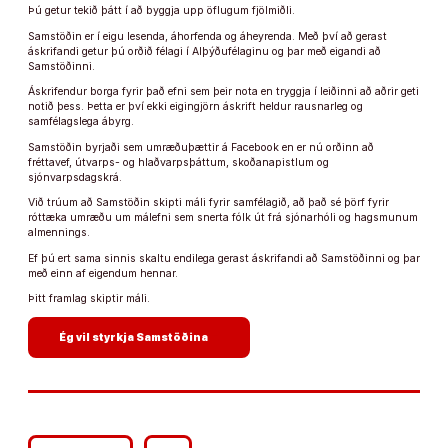
Þú getur tekið þátt í að byggja upp öflugum fjölmiðli.
Samstöðin er í eigu lesenda, áhorfenda og áheyrenda. Með því að gerast
áskrifandi getur þú orðið félagi í Alþýðufélaginu og þar með eigandi að
Samstöðinni.
Áskrifendur borga fyrir það efni sem þeir nota en tryggja í leiðinni að aðrir geti
notið þess. Þetta er því ekki eigingjörn áskrift heldur rausnarleg og
samfélagslega ábyrg.
Samstöðin byrjaði sem umræðuþættir á Facebook en er nú orðinn að
fréttavef, útvarps- og hlaðvarpsþáttum, skoðanapistlum og
sjónvarpsdagskrá.
Við trúum að Samstöðin skipti máli fyrir samfélagið, að það sé þörf fyrir
róttæka umræðu um málefni sem snerta fólk út frá sjónarhóli og hagsmunum
almennings.
Ef þú ert sama sinnis skaltu endilega gerast áskrifandi að Samstöðinni og þar
með einn af eigendum hennar.
Þitt framlag skiptir máli.
arrow_forward
Ég vil styrkja Samstöðina