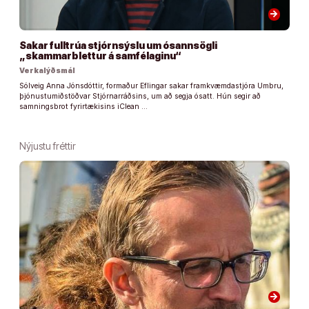
arrow_forward
Sakar fulltrúa stjórnsýslu um ósannsögli
„skammarblettur á samfélaginu“
Verkalýðsmál
Sólveig Anna Jónsdóttir, formaður Eflingar sakar framkvæmdastjóra Umbru,
þjónustumiðstöðvar Stjórnarráðsins, um að segja ósatt. Hún segir að
samningsbrot fyrirtækisins iClean …
Nýjustu fréttir
arrow_forward