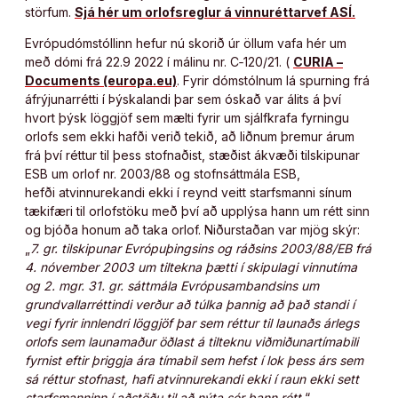
störfum.
Sjá hér um orlofsreglur á vinnuréttarvef ASÍ.
Evrópudómstóllinn hefur nú skorið úr öllum vafa hér um
með dómi frá 22.9 2022 í málinu nr. C‑120/21. (
CURIA –
Documents (europa.eu)
. Fyrir dómstólnum lá spurning frá
áfrýjunarrétti í Þýskalandi þar sem óskað var álits á því
hvort þýsk löggjöf sem mælti fyrir um sjálfkrafa fyrningu
orlofs sem ekki hafði verið tekið, að liðnum þremur árum
frá því réttur til þess stofnaðist, stæðist ákvæði tilskipunar
ESB um orlof nr. 2003/88 og stofnsáttmála ESB,
hefði atvinnurekandi ekki í reynd veitt starfsmanni sínum
tækifæri til orlofstöku með því að upplýsa hann um rétt sinn
og bjóða honum að taka orlof. Niðurstaðan var mjög skýr:
„
7. gr. tilskipunar Evrópuþingsins og ráðsins 2003/88/EB frá
4. nóvember 2003 um tiltekna þætti í skipulagi vinnutíma
og 2. mgr. 31. gr. sáttmála Evrópusambandsins um
grundvallarréttindi verður að túlka þannig að það standi í
vegi fyrir innlendri löggjöf þar sem réttur til launaðs árlegs
orlofs sem launamaður öðlast á tilteknu viðmiðunartímabili
fyrnist eftir þriggja ára tímabil sem hefst í lok þess árs sem
sá réttur stofnast, hafi atvinnurekandi ekki í raun ekki sett
starfsmanninn í aðstöðu til að nýta sér þann rétt.
“