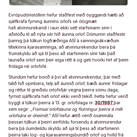
Evrópudómstóllinn hefur staðfest með óyggjandi hætti að
sjálfkrafa fyrning áunnins orlofs sé ólögmæt
hafi atvinnurekandi í raun ekki sett starfsmann sinn í
aðstöðu til að nýta sér hið áunna orlof. Dómurinn staðfestir
þannig þá túlkun lögfræðinga ASÍ á samningsákvæðum
tiltekinna kjarasamninga, að atvinnurekendur bera þá
frumskyldu að sjá til þess að starfsmenn sínir taki það
launaða orlof sem þeir eiga rétt á og geti hvorki hirt af þeim
frídaga né orlofsfé.
Stundum hefur borið á því að atvinnurekendur, þar með
talið hið opinbera, telji að áunnið orlof, bæði áunnir frídagar
og réttur til greiðslu orlofsfjár vegna þeirra sömu daga,
fyrnist sjálfkrafa hafi orlof ekki verið tekið. Þetta hefur verið
byggt á túlkun þeirra á 13. gr. orlofslaga nr.
30/1987
þar
sem segir:
„Framsal orlofslauna og flutningur þeirra á milli
orlofsára er óheimilt.
“ ASÍ hefur ætíð verið ósammála
þessari túlkun á þeirri einföldu forsendu á atvinnurendur
bera þá óumdeildu skyldu að sjá til þess að starfsmenn
þeirra taki lög- og kjarasamningsbundið orlof og hvíld frá