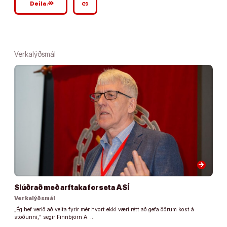
google_plus_reshare
link
Deila
Verkalýðsmál
arrow_forward
Slúðrað með arftaka forseta ASÍ
Verkalýðsmál
„Ég hef verið að velta fyrir mér hvort ekki væri rétt að gefa öðrum kost á
stöðunni,“ segir Finnbjörn A. …