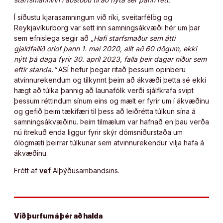
Í síðustu kjarasamningum við ríki, sveitarfélög og
Reykjavíkurborg var sett inn samningsákvæði hér um þar
sem efnislega segir að
„Hafi starfsmaður sem átti
gjaldfallið orlof þann 1. maí 2020, allt að 60 dögum, ekki
nýtt þá daga fyrir 30. apríl 2023, falla þeir dagar niður sem
eftir standa.“
ASÍ hefur þegar ritað þessum opinberu
atvinnurekendum og tilkynnt þeim að ákvæði þetta sé ekki
hægt að túlka þannig að launafólk verði sjálfkrafa svipt
þessum réttindum sínum eins og mælt er fyrir um í ákvæðinu
og gefið þeim tækifæri til þess að leiðrétta túlkun sína á
samningsákvæðinu. Þeim tilmælum var hafnað en þau verða
nú ítrekuð enda liggur fyrir skýr dómsniðurstaða um
ólögmæti þeirrar túlkunar sem atvinnurekendur vilja hafa á
ákvæðinu.
Frétt af
vef
Alþýðusambandsins.
Við þurfum á þér að halda