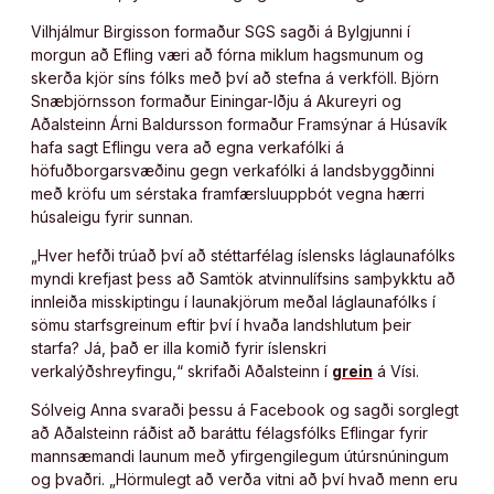
Vilhjálmur Birgisson formaður SGS sagði á Bylgjunni í
morgun að Efling væri að fórna miklum hagsmunum og
skerða kjör síns fólks með því að stefna á verkföll. Björn
Snæbjörnsson formaður Einingar-Iðju á Akureyri og
Aðalsteinn Árni Baldursson formaður Framsýnar á Húsavík
hafa sagt Eflingu vera að egna verkafólki á
höfuðborgarsvæðinu gegn verkafólki á landsbyggðinni
með kröfu um sérstaka framfærsluuppbót vegna hærri
húsaleigu fyrir sunnan.
„Hver hefði trúað því að stéttarfélag íslensks láglaunafólks
myndi krefjast þess að Samtök atvinnulífsins samþykktu að
innleiða misskiptingu í launakjörum meðal láglaunafólks í
sömu starfsgreinum eftir því í hvaða landshlutum þeir
starfa? Já, það er illa komið fyrir íslenskri
verkalýðshreyfingu,“ skrifaði Aðalsteinn í
grein
á Vísi.
Sólveig Anna svaraði þessu á Facebook og sagði sorglegt
að Aðalsteinn ráðist að baráttu félagsfólks Eflingar fyrir
mannsæmandi launum með yfirgengilegum útúrsnúningum
og þvaðri. „Hörmulegt að verða vitni að því hvað menn eru