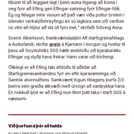
tilbúnir til að leggjast lágt í þeim auma tilgangi að koma í
veg fyrir að Efling geri Eflingar-samning fyrir Eflingar-fólk.
Ég og félagar mínir vissum að það væri víða pottur brotinn í
íslenskri verkalýðshreyfingu en sú lágkúra sem við verðum
nú vitni að hlýtur að slá öll fyrri met,“ skrifaði Sólveig Anna.
Sverrir Albertsson, framkvæmdastjóri Afl starfsgreinafélags
á Austurlandi, skrifar
grein
á Kjarnann í morgun og hvetur til
þess að forystufólks SGS hætti andstöðu við kjarabaráttu
Eflingar og styðji hana frekar. Hann varar við klofningi.
Ólíklegt er að Efling taki afstöðu til aðildar að
Starfsgreinasambandinu fyrr en eftir kjarasamninga við
Samtök atvinnulífsins. Samkvæmt lögum félagsins þurfa 2/3
þeirra sem greiða atkvæði með úrsögn að samþykkja hana.
En nokkuð ljóst er að Efling mun lítinn þátt taka í starfi SGS á
næstunni.
Við þurfum á þér að halda
Þú getur tekið þátt í að byggja upp öflugum fjölmiðli.