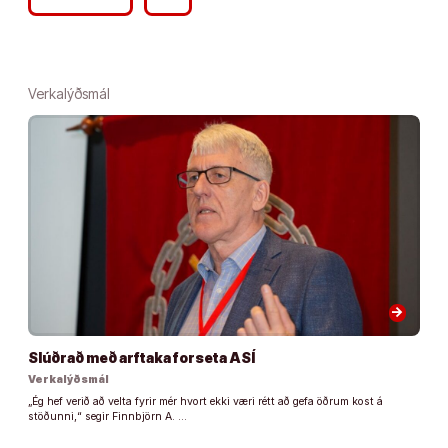
Verkalýðsmál
arrow_forward
Slúðrað með arftaka forseta ASÍ
Verkalýðsmál
„Ég hef verið að velta fyrir mér hvort ekki væri rétt að gefa öðrum kost á
stöðunni,“ segir Finnbjörn A. …