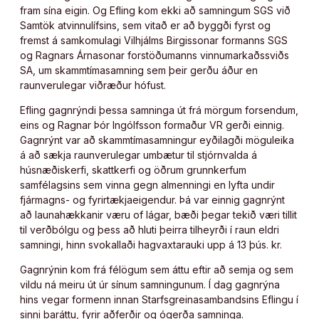
fram sína eigin. Og Efling kom ekki að samningum SGS við
Samtök atvinnulífsins, sem vitað er að byggði fyrst og
fremst á samkomulagi Vilhjálms Birgissonar formanns SGS
og Ragnars Árnasonar forstöðumanns vinnumarkaðssviðs
SA, um skammtímasamning sem þeir gerðu áður en
raunverulegar viðræður hófust.
Efling gagnrýndi þessa samninga út frá mörgum forsendum,
eins og Ragnar Þór Ingólfsson formaður VR gerði einnig.
Gagnrýnt var að skammtímasamningur eyðilagði möguleika
á að sækja raunverulegar umbætur til stjórnvalda á
húsnæðiskerfi, skattkerfi og öðrum grunnkerfum
samfélagsins sem vinna gegn almenningi en lyfta undir
fjármagns- og fyrirtækjaeigendur. Þá var einnig gagnrýnt
að launahækkanir væru of lágar, bæði þegar tekið væri tillit
til verðbólgu og þess að hluti þeirra tilheyrði í raun eldri
samningi, hinn svokallaði hagvaxtarauki upp á 13 þús. kr.
Gagnrýnin kom frá félögum sem áttu eftir að semja og sem
vildu ná meiru út úr sínum samningunum. Í dag gagnrýna
hins vegar formenn innan Starfsgreinasambandsins Eflingu í
sinni baráttu, fyrir aðferðir og ógerða samninga.