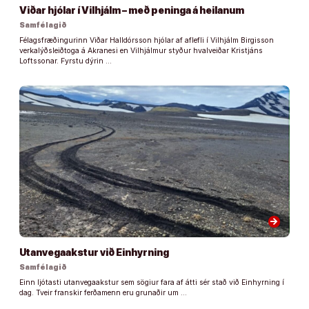
Viðar hjólar í Vilhjálm – með peninga á heilanum
Samfélagið
Félagsfræðingurinn Viðar Halldórsson hjólar af aflefli í Vilhjálm Birgisson
verkalýðsleiðtoga á Akranesi en Vilhjálmur styður hvalveiðar Kristjáns
Loftssonar. Fyrstu dýrin …
arrow_forward
Utanvegaakstur við Einhyrning
Samfélagið
Einn ljótasti utanvegaakstur sem sögiur fara af átti sér stað við Einhyrning í
dag. Tveir franskir ferðamenn eru grunaðir um …