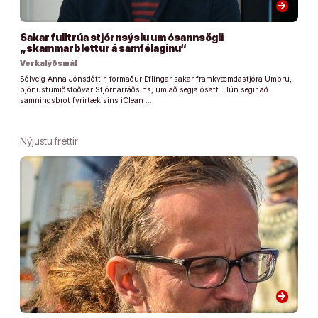
arrow_forward
Sakar fulltrúa stjórnsýslu um ósannsögli
„skammarblettur á samfélaginu“
Verkalýðsmál
Sólveig Anna Jónsdóttir, formaður Eflingar sakar framkvæmdastjóra Umbru,
þjónustumiðstöðvar Stjórnarráðsins, um að segja ósatt. Hún segir að
samningsbrot fyrirtækisins iClean …
Nýjustu fréttir
arrow_forward