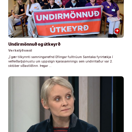
arrow_forward
Undirmönnuð og útkeyrð
Verkalýðsmál
„Í gær tilkynnti samninganefnd Eflingar fulltrúum Samtaka fyrirtækja í
velferðarþjónustu um uppsögn kjarasamnings sem undirritaður var 2.
október síðastliðinn. Þegar …