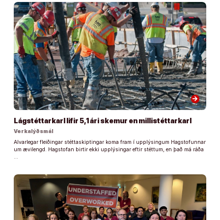
arrow_forward
Lágstéttarkarl lifir 5,1 ári skemur en millistéttarkarl
Verkalýðsmál
Alvarlegar fleiðingar stéttaskiptingar koma fram í upplýsingum Hagstofunnar
um ævilengd. Hagstofan birtir ekki upplýsingar eftir stéttum, en það má ráða
…