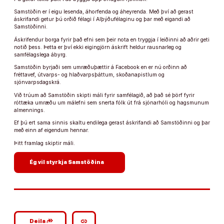
Samstöðin er í eigu lesenda, áhorfenda og áheyrenda. Með því að gerast
áskrifandi getur þú orðið félagi í Alþýðufélaginu og þar með eigandi að
Samstöðinni.
Áskrifendur borga fyrir það efni sem þeir nota en tryggja í leiðinni að aðrir geti
notið þess. Þetta er því ekki eigingjörn áskrift heldur rausnarleg og
samfélagslega ábyrg.
Samstöðin byrjaði sem umræðuþættir á Facebook en er nú orðinn að
fréttavef, útvarps- og hlaðvarpsþáttum, skoðanapistlum og
sjónvarpsdagskrá.
Við trúum að Samstöðin skipti máli fyrir samfélagið, að það sé þörf fyrir
róttæka umræðu um málefni sem snerta fólk út frá sjónarhóli og hagsmunum
almennings.
Ef þú ert sama sinnis skaltu endilega gerast áskrifandi að Samstöðinni og þar
með einn af eigendum hennar.
Þitt framlag skiptir máli.
arrow_forward
Ég vil styrkja Samstöðina
google_plus_reshare
link
Deila