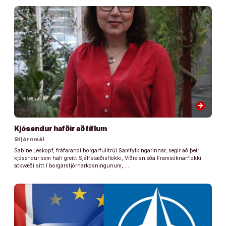
arrow_forward
Kjósendur hafðir að fíflum
Stjórnmál
Sabine Leskopf, fráfarandi borgarfulltrúi Samfylkingarinnar, segir að þeir
kjósendur sem hafi greitt Sjálfstæðisflokki, Viðreisn eða Framsóknarflokki
atkvæði sitt í borgarstjórnarkosningunum, …