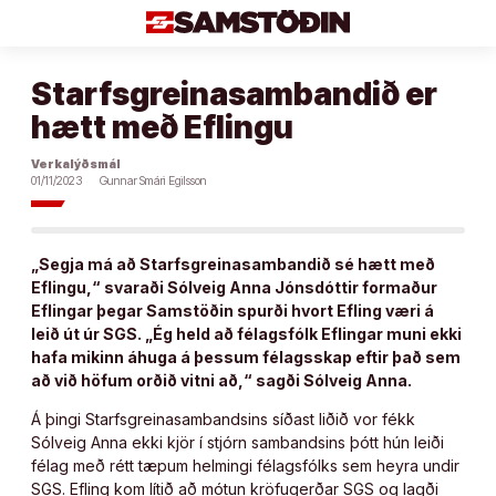
Áfram
að
efni
Starfsgreinasambandið er
hætt með Eflingu
Verkalýðsmál
01/11/2023
Gunnar Smári Egilsson
„Segja má að Starfsgreinasambandið sé hætt með
Eflingu,“ svaraði Sólveig Anna Jónsdóttir formaður
Eflingar þegar Samstöðin spurði hvort Efling væri á
leið út úr SGS. „Ég held að félagsfólk Eflingar muni ekki
hafa mikinn áhuga á þessum félagsskap eftir það sem
að við höfum orðið vitni að,“ sagði Sólveig Anna.
Á þingi Starfsgreinasambandsins síðast liðið vor fékk
Sólveig Anna ekki kjör í stjórn sambandsins þótt hún leiði
félag með rétt tæpum helmingi félagsfólks sem heyra undir
SGS. Efling kom lítið að mótun kröfugerðar SGS og lagði