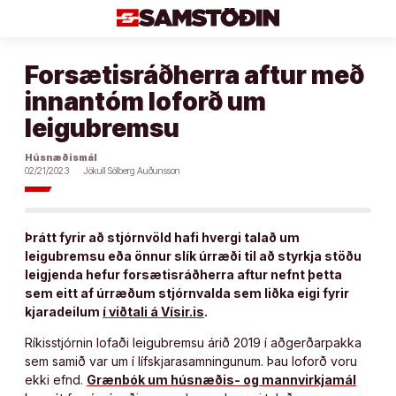
Áfram
að
efni
Forsætisráðherra aftur með
innantóm loforð um
leigubremsu
Húsnæðismál
02/21/2023
Jökull Sólberg Auðunsson
Þrátt fyrir að stjórnvöld hafi hvergi talað um
leigubremsu eða önnur slík úrræði til að styrkja stöðu
leigjenda hefur forsætisráðherra aftur nefnt þetta
sem eitt af úrræðum stjórnvalda sem liðka eigi fyrir
kjaradeilum
í viðtali á Vísir.is
.
Ríkisstjórnin lofaði leigubremsu árið 2019 í aðgerðarpakka
sem samið var um í lífskjarasamningunum. Þau loforð voru
ekki efnd.
Grænbók um húsnæðis- og mannvirkjamál