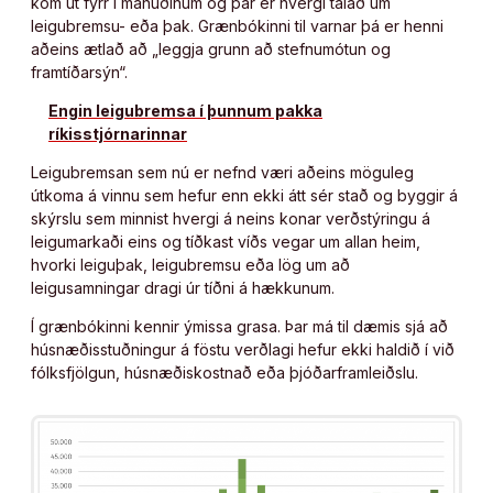
kom út fyrr í mánuðinum og þar er hvergi talað um
leigubremsu- eða þak. Grænbókinni til varnar þá er henni
aðeins ætlað að „leggja grunn að stefnumótun og
framtíðarsýn“.
Engin leigubremsa í þunnum pakka
ríkisstjórnarinnar
Leigubremsan sem nú er nefnd væri aðeins möguleg
útkoma á vinnu sem hefur enn ekki átt sér stað og byggir á
skýrslu sem minnist hvergi á neins konar verðstýringu á
leigumarkaði eins og tíðkast víðs vegar um allan heim,
hvorki leiguþak, leigubremsu eða lög um að
leigusamningar dragi úr tíðni á hækkunum.
Í grænbókinni kennir ýmissa grasa. Þar má til dæmis sjá að
húsnæðisstuðningur á föstu verðlagi hefur ekki haldið í við
fólksfjölgun, húsnæðiskostnað eða þjóðarframleiðslu.