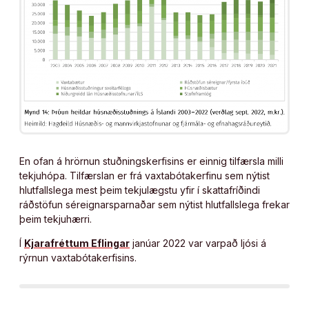
En ofan á hrörnun stuðningskerfisins er einnig tilfærsla milli
tekjuhópa. Tilfærslan er frá vaxtabótakerfinu sem nýtist
hlutfallslega mest þeim tekjulægstu yfir í skattafríðindi
ráðstöfun séreignarsparnaðar sem nýtist hlutfallslega frekar
þeim tekjuhærri.
Í
Kjarafréttum Eflingar
janúar 2022 var varpað ljósi á
rýrnun vaxtabótakerfisins.