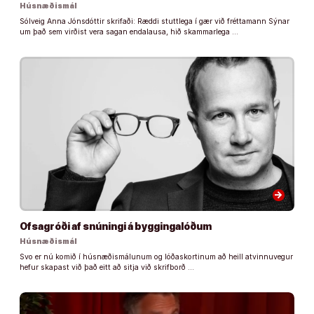
Húsnæðismál
Sólveig Anna Jónsdóttir skrifaði: Ræddi stuttlega í gær við fréttamann Sýnar
um það sem virðist vera sagan endalausa, hið skammarlega …
arrow_forward
Ofsagróði af snúningi á byggingalóðum
Húsnæðismál
Svo er nú komið í húsnæðismálunum og lóðaskortinum að heill atvinnuvegur
hefur skapast við það eitt að sitja við skrifborð …