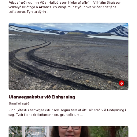
Félagsfræðingurinn Viðar Halldórsson hjólar af aflefli í Vilhjálm Birgisson
verkalýðsleiðtoga á Akranesi en Vilhjálmur styður hvalveiðar Kristjáns
Loftssonar. Fyrstu dýrin …
arrow_forward
Utanvegaakstur við Einhyrning
Samfélagið
Einn ljótasti utanvegaakstur sem sögiur fara af átti sér stað við Einhyrning í
dag. Tveir franskir ferðamenn eru grunaðir um …