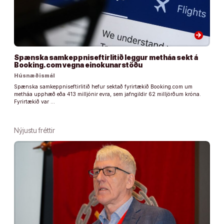
arrow_forward
Spænska samkeppniseftirlitið leggur metháa sekt á
Booking.com vegna einokunarstöðu
Húsnæðismál
Spænska samkeppniseftirlitið hefur sektað fyrirtækið Booking.com um
metháa upphæð eða 413 milljónir evra, sem jafngildir 62 milljörðum króna.
Fyrirtækið var …
Nýjustu fréttir