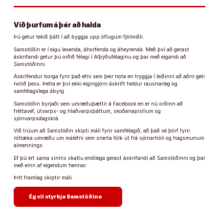
Við þurfum á þér að halda
Þú getur tekið þátt í að byggja upp öflugum fjölmiðli.
Samstöðin er í eigu lesenda, áhorfenda og áheyrenda. Með því að gerast
áskrifandi getur þú orðið félagi í Alþýðufélaginu og þar með eigandi að
Samstöðinni.
Áskrifendur borga fyrir það efni sem þeir nota en tryggja í leiðinni að aðrir geti
notið þess. Þetta er því ekki eigingjörn áskrift heldur rausnarleg og
samfélagslega ábyrg.
Samstöðin byrjaði sem umræðuþættir á Facebook en er nú orðinn að
fréttavef, útvarps- og hlaðvarpsþáttum, skoðanapistlum og
sjónvarpsdagskrá.
Við trúum að Samstöðin skipti máli fyrir samfélagið, að það sé þörf fyrir
róttæka umræðu um málefni sem snerta fólk út frá sjónarhóli og hagsmunum
almennings.
Ef þú ert sama sinnis skaltu endilega gerast áskrifandi að Samstöðinni og þar
með einn af eigendum hennar.
Þitt framlag skiptir máli.
arrow_forward
Ég vil styrkja Samstöðina