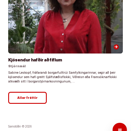
arrow_forward
Kjósendur hafðir að fíflum
Stjórnmál
Sabine Leskopf, fráfarandi borgarfulltrúi Samfylkingarinnar, segir að þeir
kjósendur sem hafi greitt Sjálfstæðisflokki, Viðreisn eða Framsóknarflokki
atkvæði sitt í borgarstjórnarkosningunum, …
Allar fréttir
Samstöðin © 2026
menu