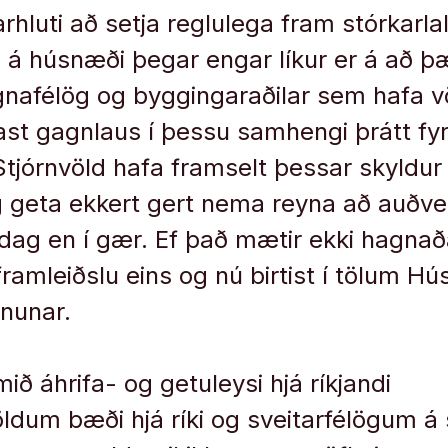
rhluti að setja reglulega fram stórkarla
 á húsnæði þegar engar líkur er á að þæ
gnafélög og byggingaraðilar sem hafa v
ast gagnlaus í þessu samhengi þrátt fy
Stjórnvöld hafa framselt þessar skyldur 
g geta ekkert gert nema reyna að auðve
dag en í gær. Ef það mætir ekki hagnað
framleiðslu eins og nú birtist í tölum H
nunar.
omið áhrifa- og getuleysi hjá ríkjandi
ldum bæði hjá ríki og sveitarfélögum á