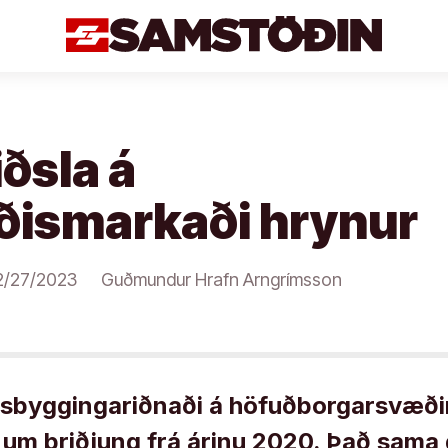
ðsla á
ismarkaði hrynur
2/27/2023
Guðmundur Hrafn Arngrímsson
húsbyggingariðnaði á höfuðborgarsvæði
um þriðjung frá árinu 2020. Það sama 