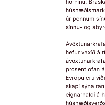
horninu. Brask
húsnæðismarka
úr pennum sín
sinnu- og ábyr
Ávöxtunarkrafa
hefur vaxið á t
ávöxtunarkraf
prósent ofan 
Evrópu eru við
skapi sýna rann
eignarhaldi á 
húsnæðisverðs. 