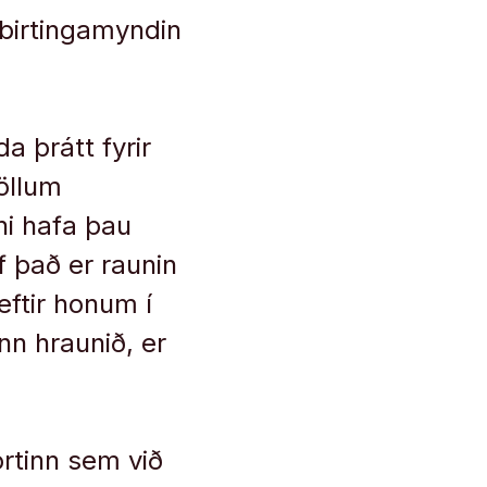
birtingamyndin
a þrátt fyrir
öllum
ni hafa þau
f það er raunin
eftir honum í
nn hraunið, er
rtinn sem við