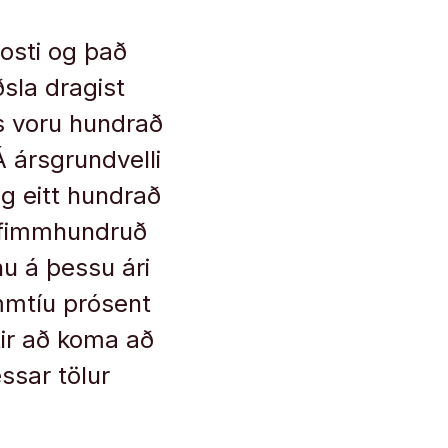
osti og það
ðsla dragist
s voru hundrað
Á ársgrundvelli
og eitt hundrað
g fimmhundruð
u á þessu ári
mmtíu prósent
tir að koma að
essar tölur