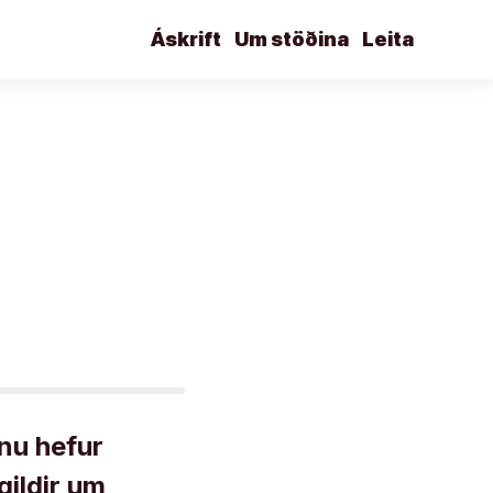
Áskrift
Um stöðina
Leita
nu hefur
gildir um