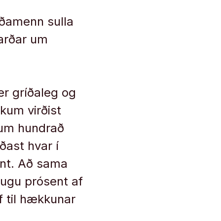
ðamenn sulla
arðar um
er gríðaleg og
ikum virðist
 um hundrað
ast hvar í
sent. Að sama
ttugu prósent af
f til hækkunar