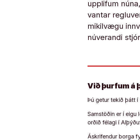
upplifum núna,
vantar regluv
mikilvægu innv
núverandi stjó
Við þurfum á 
Þú getur tekið þátt 
Samstöðin er í eigu
orðið félagi í Alþýð
Áskrifendur borga fyr