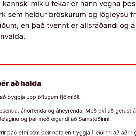
 kannski miklu fekar er hann vegna þe
erk sem heldur bröskurum og lögleysu 
iðum, en það tvennt er allsráðandi og 
rnvalda.
þér að halda
í að byggja upp öflugum fjölmiðli.
 lesenda, áhorfenda og áheyrenda. Með því að gerast á
ufélaginu og þar með eigandi að Samstöðinni.
ir það efni sem þeir nota en tryggja í leiðinni að aðrir 