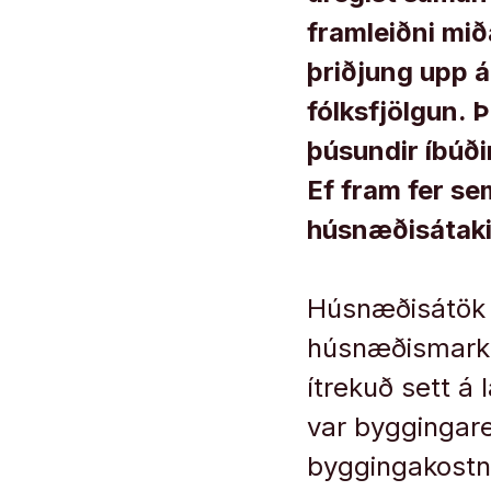
framleiðni mið
þriðjung upp á 
fólksfjölgun. Þ
þúsundir íbúð
Ef fram fer se
húsnæðisátaki 
Húsnæðisátök s
húsnæðismarkað
ítrekuð sett á
var byggingar
byggingakostna