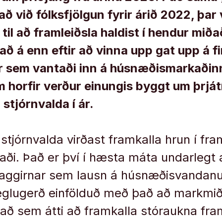
að við fólksfjölgun fyrir árið 2022, þar
til að framleiðsla haldist í hendur miða
að á enn eftir að vinna upp gat upp á fi
ir sem vantaði inn á húsnæðismarkaðinn
m horfir verður einungis byggt um þrját
stjórnvalda í ár.
tjórnvalda virðast framkalla hrun í fram
i. Það er því í hæsta máta undarlegt a
 laggirnar sem lausn á húsnæðisvandan
eglugerð einfölduð með það að markmið
ð sem átti að framkalla stóraukna fram