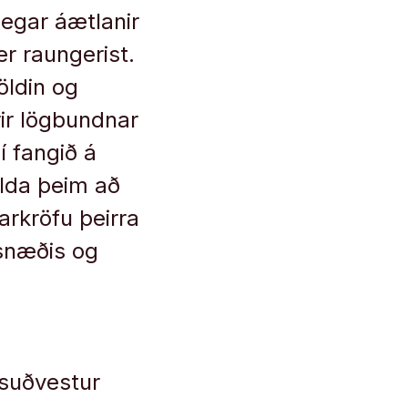
legar áætlanir
r raungerist.
öldin og
rir lögbundnar
í fangið á
lda þeim að
arkröfu þeirra
úsnæðis og
 suðvestur