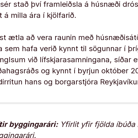
 sér stað því framleiðsla á húsnæði dr
 á milla ára í kjölfarið.
ist ætla að vera raunin með húsnæðisát
a sem hafa verið kynnt til sögunnar í þr
englsum við lífskjarasamningana, síðar e
ðahagsráðs og kynnt í byrjun október 2
irritun hans og borgarstjóra Reykjavíkur
tir byggingarári:
Yfirlit yfir fjölda íbúð
ggingarári.