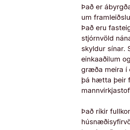
Það er ábyrgða
um framleiðslu
Það eru fastei
stjórnvöld nán
skyldur sínar. 
einkaaðilum o
græða meira í 
þá hætta þeir 
mannvirkjastof
Það ríkir fullk
húsnæðisyfirvö