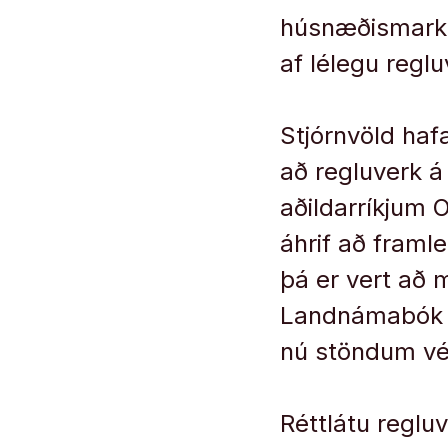
húsnæðismarka
af lélegu reglu
Stjórnvöld hafa
að regluverk á
aðildarríkjum 
áhrif að framl
þá er vert að 
Landnámabók
nú stöndum vé
Réttlátu reglu