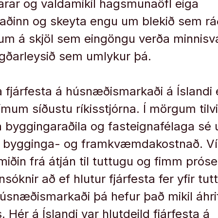
arar og valdamikil hagsmunaöfl eiga
ðinn og skeyta engu um blekið sem rá
um á skjöl sem eingöngu verða minnisv
gðarleysið sem umlykur þá.
 fjárfesta á húsnæðismarkaði á Íslandi 
ímum síðustu ríkisstjórna. Í mörgum tilv
a byggingaraðila og fasteignafélaga sé
á bygginga- og framkvæmdakostnað. Víð
miðin frá átján til tuttugu og fimm pró
sóknir að ef hlutur fjárfesta fer yfir tu
húsnæðismarkaði þá hefur það mikil áhri
Hér á Íslandi var hlutdeild fjárfesta á