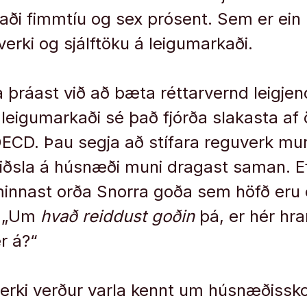
ði fimmtíu og sex prósent. Sem er ein 
verki og sjálftöku á leigumarkaði.
 þráast við að bæta réttarvernd leigjend
 leigumarkaði sé það fjórða slakasta af 
OECD. Þau segja að stífara reguverk mu
eiðsla á húsnæði muni dragast saman. E
minnast orða Snorra goða sem höfð eru 
 „Um
hvað reiddust goðin
þá, er hér hra
r á?“
verki verður varla kennt um húsnæðissko