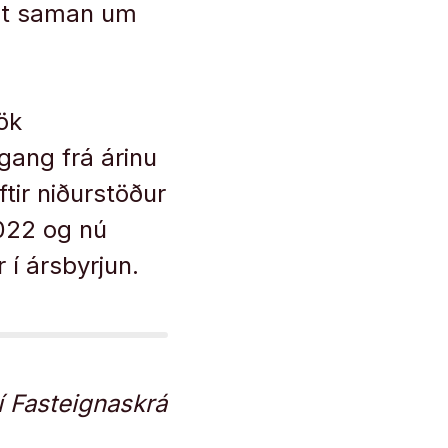
óst saman um
ök
ígang frá árinu
ftir niðurstöður
022 og nú
 í ársbyrjun.
a í Fasteignaskrá