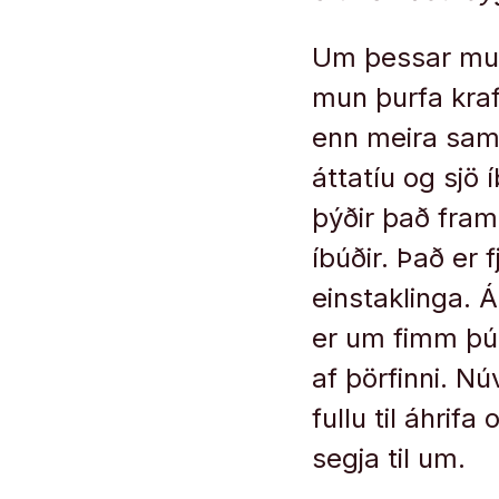
Um þessar mund
mun þurfa kraft
enn meira sam
áttatíu og sjö
þýðir það fram
íbúðir. Það er
einstaklinga. 
er um fimm þús
af þörfinni. N
fullu til áhrifa
segja til um.