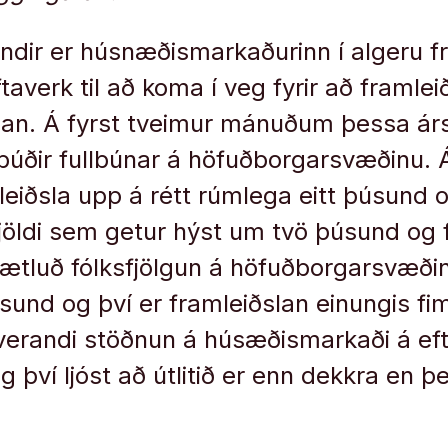
ir er húsnæðismarkaðurinn í algeru fr
averk til að koma í veg fyrir að framlei
an. Á fyrst tveimur mánuðum þessa ár
 íbúðir fullbúnar á höfuðborgarsvæðinu. 
leiðsla upp á rétt rúmlega eitt þúsund 
 fjöldi sem getur hýst um tvö þúsund o
Áætluð fólksfjölgun á höfuðborgarsvæðin
und og því er framleiðslan einungis fi
úverandi stöðnun á húsæðismarkaði á ef
 og því ljóst að útlitið er enn dekkra en þ