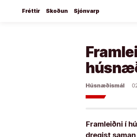
Áfram
Fréttir
Skoðun
Sjónvarp
að
efni
Framlei
húsnæð
Húsnæðismál
0
Framleiðni í 
dregist saman 