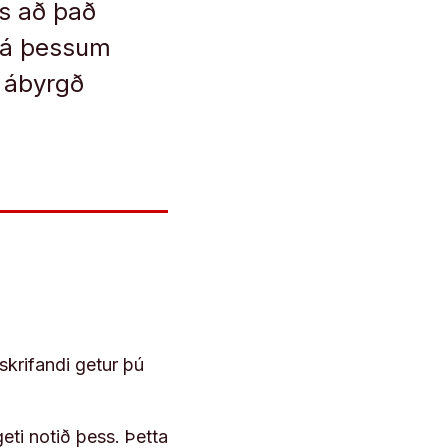
ss að það
frá þessum
á ábyrgð
skrifandi getur þú
geti notið þess. Þetta