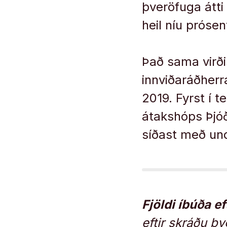
þveröfuga átti
heil níu prósent
Það sama virð
innviðaráðherr
2019. Fyrst í t
átakshóps Þjó
síðast með und
Fjöldi íbúða ef
eftir skráðu by