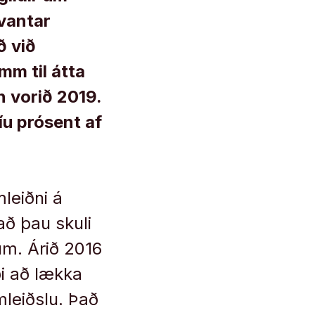
 vantar
ð við
mm til átta
 vorið 2019.
íu prósent af
leiðni á
ð þau skuli
um. Árið 2016
i að lækka
leiðslu. Það