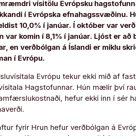
æmdri vísitölu Evrópsku hagstofunna
kkandi í Evrópska efnahagssvæðinu. Hú
dist 10,0% í janúar. Í október var ver
 var komin í 8,1% í janúar. Ljóst er að 
ar, en verðbólgan á Íslandi er miklu skr
man í Evrópu.
vísitala Evrópu tekur ekki mið af fast
vísitala Hagstofunnar. Hún mælir því r
ramfærslukostnaði, hefur ekki inn í sér 
naverði.
aftur fyrir Hrun hefur verðbólgan á Evró