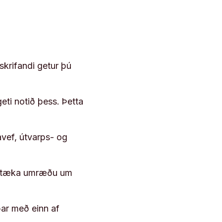
skrifandi getur þú
geti notið þess. Þetta
vef, útvarps- og
 róttæka umræðu um
þar með einn af