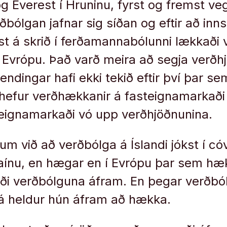
 og Everest í Hruninu, fyrst og fremst v
ðbólgan jafnar sig síðan og eftir að inn
st á skrið í ferðamannabólunni lækkaði
í Evrópu. Það varð meira að segja verðh
slendingar hafi ekki tekið eftir því þar s
hefur verðhækkanir á fasteignamarkaði i
eignamarkaði vó upp verðhjöðnunina.
m við að verðbólga á Íslandi jókst í cóv
raínu, en hægar en í Evrópu þar sem h
ði verðbólguna áfram. En þegar verðbó
þá heldur hún áfram að hækka.