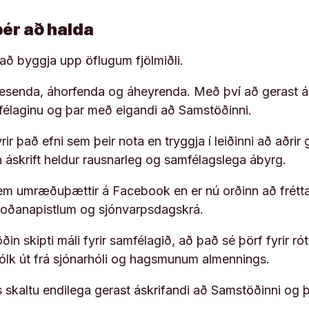
þér að halda
í að byggja upp öflugum fjölmiðli.
 lesenda, áhorfenda og áheyrenda. Með því að gerast á
ufélaginu og þar með eigandi að Samstöðinni.
ir það efni sem þeir nota en tryggja í leiðinni að aðrir 
rn áskrift heldur rausnarleg og samfélagslega ábyrg.
em umræðuþættir á Facebook en er nú orðinn að frétta
koðanapistlum og sjónvarpsdagskrá.
in skipti máli fyrir samfélagið, að það sé þörf fyrir
fólk út frá sjónarhóli og hagsmunum almennings.
s skaltu endilega gerast áskrifandi að Samstöðinni og 