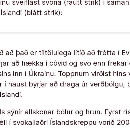
u sveiflast svona (rautt strik) í saman
slandi (blátt strik):
 að það er tiltölulega lítið að frétta í E
jar að hækka í cóvid og svo enn frekar e
ins inn í Úkraínu. Toppnum virðist hins
r í haust byrjar að draga úr verðbólgu, 
Íslandi.
ds sýnir allskonar bólur og hrun. Fyrst r
éll í svokallaðri Íslandskreppu vorið 20