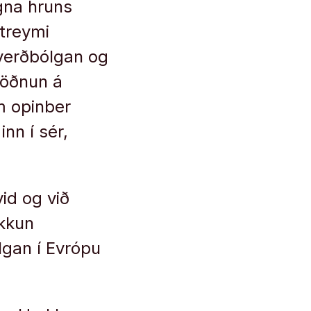
egna hruns
streymi
 verðbólgan og
jöðnun á
em opinber
nn í sér,
id og við
ækkun
lgan í Evrópu