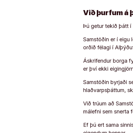
Við þurfum á 
Þú getur tekið þátt 
Samstöðin er í eigu
orðið félagi í Alþýð
Áskrifendur borga fyr
er því ekki eigingjö
Samstöðin byrjaði s
hlaðvarpsþáttum, s
Við trúum að Samstöð
málefni sem snerta 
Ef þú ert sama sinni
eigendum hennar.