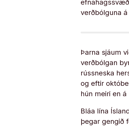
efnahagssvæðin
verðbólguna á Í
Þarna sjáum við
verðbólgan byr
rússneska hers
og eftir októbe
hún meiri en á 
Bláa lína Íslan
þegar gengið f