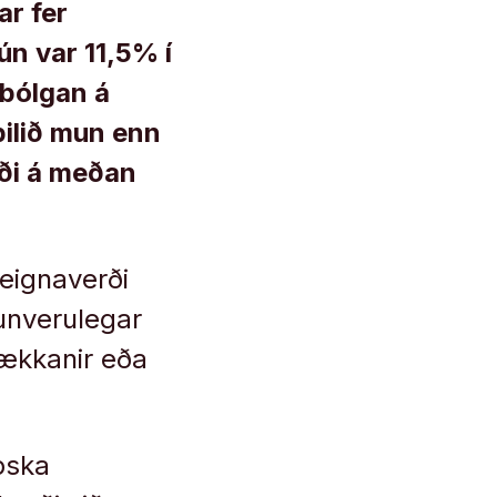
r fer
n var 11,5% í
ðbólgan á
bilið mun enn
iði á meðan
eignaverði
aunverulegar
hækkanir eða
pska