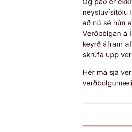
Og það er ekk
neysluvísitölu 
að nú sé hún a
Verðbólgan á Í
keyrð áfram af
skrúfa upp ver
Hér má sjá ve
verðbólgumæli