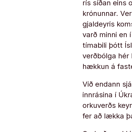
rís síðan eins
krónunnar. Ver
gjaldeyris kom
varð minni en 
tímabili þótt Í
verðbólga hér 
hækkun á fast
Við endann sjáu
innrásina í Úk
orkuverðs keyr
fer að lækka 