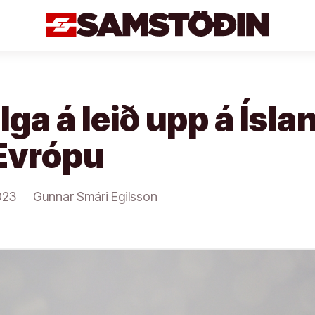
ga á leið upp á Ísla
 Evrópu
023
Gunnar Smári Egilsson