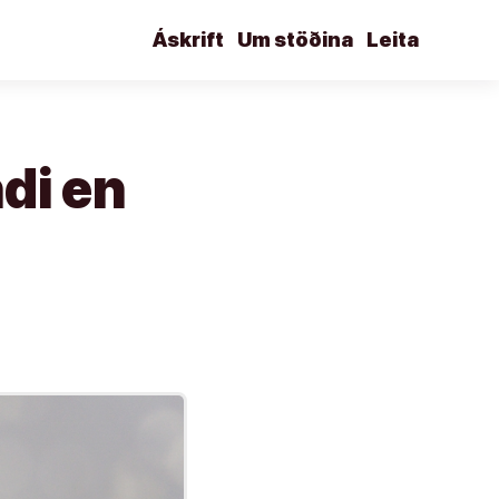
Áskrift
Um stöðina
Leita
ndi en