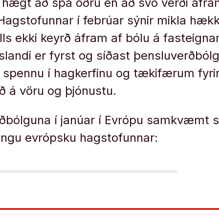
i hægt að spá öðru en að svo verði áfr
Hagstofunnar í febrúar sýnir mikla hækku
lls ekki keyrð áfram af bólu á fasteigna
slandi er fyrst og síðast þensluverðból
 spennu í hagkerfinu og tækifærum fyrir
ð á vöru og þjónustu.
rðbólguna í janúar í Evrópu samkvæmt
ngu evrópsku hagstofunnar: