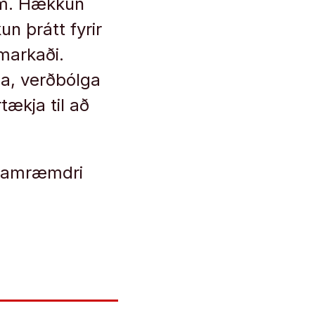
am. Hækkun
n þrátt fyrir
markaði.
ga, verðbólga
tækja til að
 samræmdri