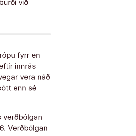
burði við
vrópu fyrr en
ftir innrás
 vegar vera náð
þótt enn sé
ís verðbólgan
06. Verðbólgan