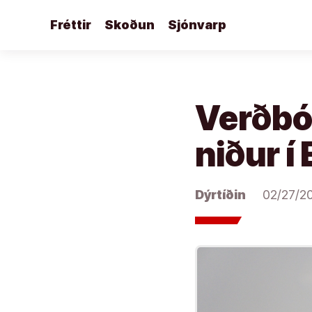
Áfram
Fréttir
Skoðun
Sjónvarp
að
efni
Verðból
niður í
Dýrtíðin
02/27/2