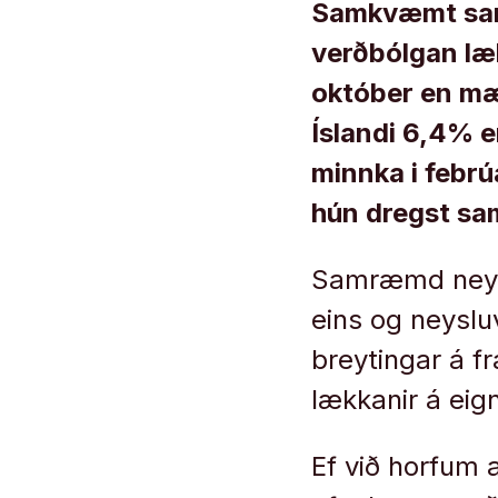
Samkvæmt samr
verðbólgan læ
október en mæl
Íslandi 6,4% en
minnka i febrú
hún dregst sa
Samræmd neyslu
eins og neyslu
breytingar á f
lækkanir á eig
Ef við horfum 