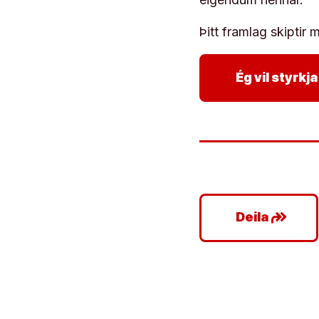
Þitt framlag skiptir m
Ég vil styrk
google_plus_reshare
Deila