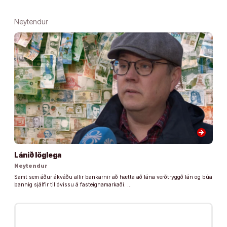
Neytendur
arrow_forward
Lánið löglega
Neytendur
Samt sem áður ákváðu allir bankarnir að hætta að lána verðtryggð lán og búa
þannig sjálfir til óvissu á fasteignamarkaði. …