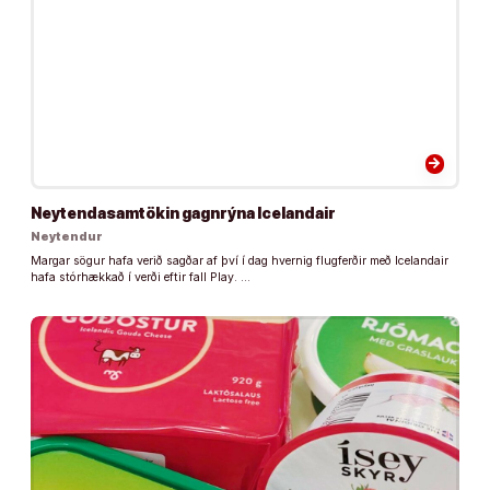
arrow_forward
Neytendasamtökin gagnrýna Icelandair
Neytendur
Margar sögur hafa verið sagðar af því í dag hvernig flugferðir með Icelandair
hafa stórhækkað í verði eftir fall Play. …