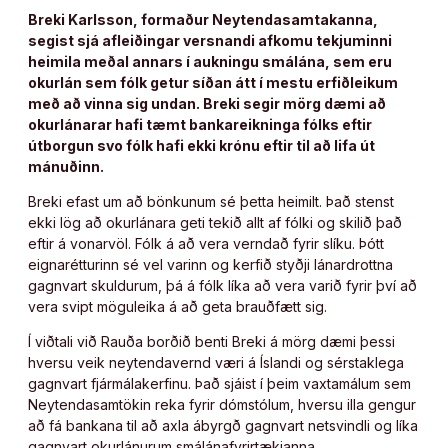
Breki Karlsson, formaður Neytendasamtakanna,
segist sjá afleiðingar versnandi afkomu tekjuminni
heimila meðal annars í aukningu smálána, sem eru
okurlán sem fólk getur síðan átt í mestu erfiðleikum
með að vinna sig undan. Breki segir mörg dæmi að
okurlánarar hafi tæmt bankareikninga fólks eftir
útborgun svo fólk hafi ekki krónu eftir til að lifa út
mánuðinn.
Breki efast um að bönkunum sé þetta heimilt. Það stenst
ekki lög að okurlánara geti tekið allt af fólki og skilið það
eftir á vonarvöl. Fólk á að vera verndað fyrir slíku. Þótt
eignarétturinn sé vel varinn og kerfið styðji lánardrottna
gagnvart skuldurum, þá á fólk líka að vera varið fyrir því að
vera svipt möguleika á að geta brauðfætt sig.
Í viðtali við Rauða borðið benti Breki á mörg dæmi þessi
hversu veik neytendavernd væri á Íslandi og sérstaklega
gagnvart fjármálakerfinu. Það sjáist í þeim vaxtamálum sem
Neytendasamtökin reka fyrir dómstólum, hversu illa gengur
að fá bankana til að axla ábyrgð gagnvart netsvindli og líka
gagnvart okurlánurum smálánafyrirtækjanna.