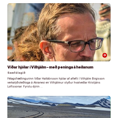
arrow_forward
Viðar hjólar í Vilhjálm – með peninga á heilanum
Samfélagið
Félagsfræðingurinn Viðar Halldórsson hjólar af aflefli í Vilhjálm Birgisson
verkalýðsleiðtoga á Akranesi en Vilhjálmur styður hvalveiðar Kristjáns
Loftssonar. Fyrstu dýrin …