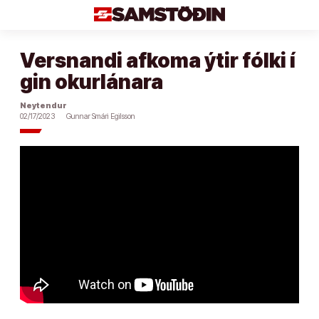
Áfram
að
efni
Versnandi afkoma ýtir fólki í
gin okurlánara
Neytendur
02/17/2023
Gunnar Smári Egilsson