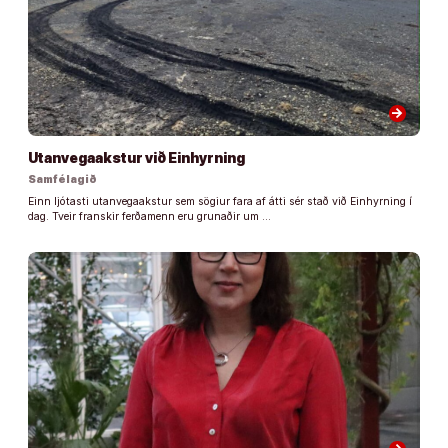
arrow_forward
Utanvegaakstur við Einhyrning
Samfélagið
Einn ljótasti utanvegaakstur sem sögiur fara af átti sér stað við Einhyrning í
dag. Tveir franskir ferðamenn eru grunaðir um …