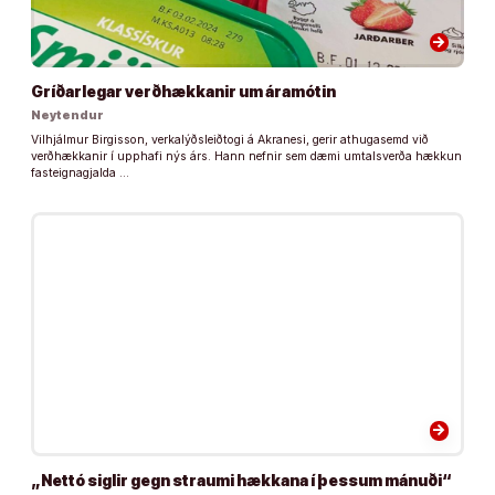
arrow_forward
Gríðarlegar verðhækkanir um áramótin
Neytendur
Vilhjálmur Birgisson, verkalýðsleiðtogi á Akranesi, gerir athugasemd við
verðhækkanir í upphafi nýs árs. Hann nefnir sem dæmi umtalsverða hækkun
fasteignagjalda …
arrow_forward
„Nettó siglir gegn straumi hækkana í þessum mánuði“