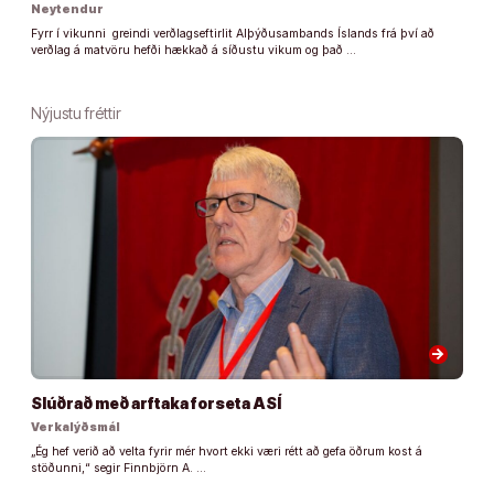
Neytendur
Fyrr í vikunni greindi verðlagseftirlit Alþýðusambands Íslands frá því að
verðlag á matvöru hefði hækkað á síðustu vikum og það …
Nýjustu fréttir
arrow_forward
Slúðrað með arftaka forseta ASÍ
Verkalýðsmál
„Ég hef verið að velta fyrir mér hvort ekki væri rétt að gefa öðrum kost á
stöðunni,“ segir Finnbjörn A. …