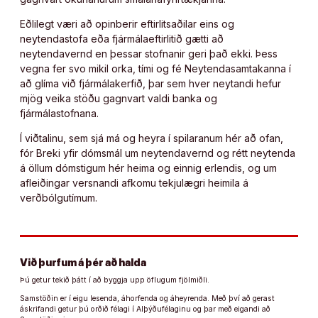
Eðlilegt væri að opinberir eftirlitsaðilar eins og
neytendastofa eða fjármálaeftirlitið gætti að
neytendavernd en þessar stofnanir geri það ekki. Þess
vegna fer svo mikil orka, tími og fé Neytendasamtakanna í
að glíma við fjármálakerfið, þar sem hver neytandi hefur
mjög veika stöðu gagnvart valdi banka og
fjármálastofnana.
Í viðtalinu, sem sjá má og heyra í spilaranum hér að ofan,
fór Breki yfir dómsmál um neytendavernd og rétt neytenda
á öllum dómstigum hér heima og einnig erlendis, og um
afleiðingar versnandi afkomu tekjulægri heimila á
verðbólgutímum.
Við þurfum á þér að halda
Þú getur tekið þátt í að byggja upp öflugum fjölmiðli.
Samstöðin er í eigu lesenda, áhorfenda og áheyrenda. Með því að gerast
áskrifandi getur þú orðið félagi í Alþýðufélaginu og þar með eigandi að