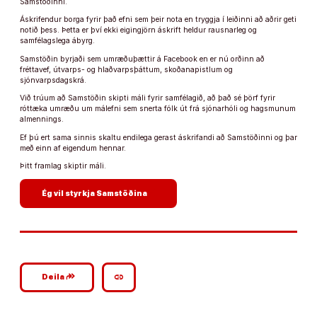
Samstöðinni.
Áskrifendur borga fyrir það efni sem þeir nota en tryggja í leiðinni að aðrir geti
notið þess. Þetta er því ekki eigingjörn áskrift heldur rausnarleg og
samfélagslega ábyrg.
Samstöðin byrjaði sem umræðuþættir á Facebook en er nú orðinn að
fréttavef, útvarps- og hlaðvarpsþáttum, skoðanapistlum og
sjónvarpsdagskrá.
Við trúum að Samstöðin skipti máli fyrir samfélagið, að það sé þörf fyrir
róttæka umræðu um málefni sem snerta fólk út frá sjónarhóli og hagsmunum
almennings.
Ef þú ert sama sinnis skaltu endilega gerast áskrifandi að Samstöðinni og þar
með einn af eigendum hennar.
Þitt framlag skiptir máli.
arrow_forward
Ég vil styrkja Samstöðina
google_plus_reshare
link
Deila