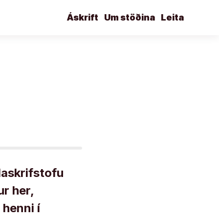
Áskrift
Um stöðina
Leita
askrifstofu
ur her,
 henni í