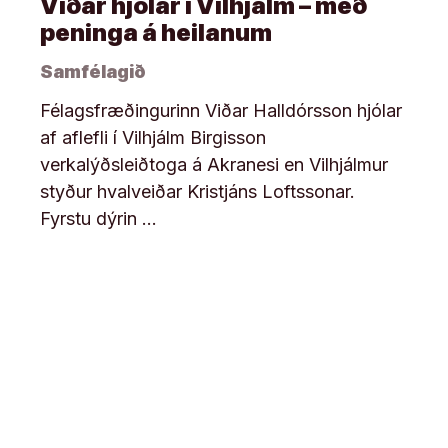
Viðar hjólar í Vilhjálm – með
peninga á heilanum
Samfélagið
Félagsfræðingurinn Viðar Halldórsson hjólar
af aflefli í Vilhjálm Birgisson
verkalýðsleiðtoga á Akranesi en Vilhjálmur
styður hvalveiðar Kristjáns Loftssonar.
Fyrstu dýrin …