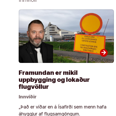
arrow_forward
Framundan er mikil
uppbygging og lokaður
flugvöllur
Innviðir
„Það er víðar en á Ísafirði sem menn hafa
áhyggjur af flugsamgöngum.