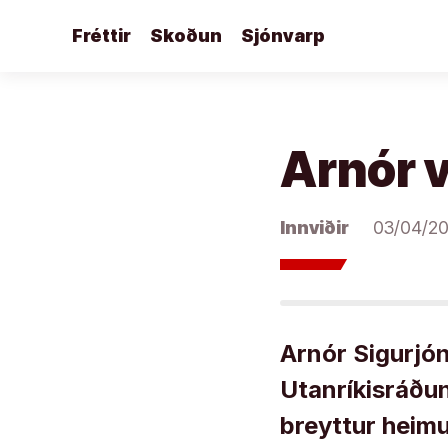
Áfram
Fréttir
Skoðun
Sjónvarp
að
efni
Arnór v
Innviðir
03/04/2
Arnór Sigurjón
Utanríkisráðun
breyttur heimu