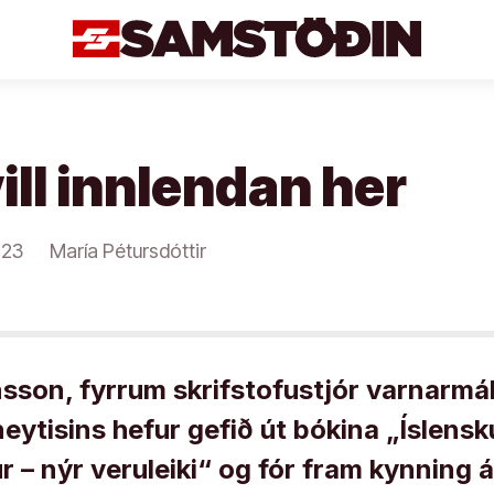
ill innlendan her
023
María Pétursdóttir
sson, fyrrum skrifstofustjór varnarmál
eytisins hefur gefið út bókina „Íslensk
r – nýr veruleiki“ og fór fram kynning á