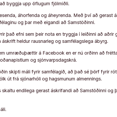
í að byggja upp öflugum fjölmiðli.
 lesenda, áhorfenda og áheyrenda. Með því að gerast á
ufélaginu og þar með eigandi að Samstöðinni.
ir það efni sem þeir nota en tryggja í leiðinni að aðrir 
rn áskrift heldur rausnarleg og samfélagslega ábyrg.
em umræðuþættir á Facebook en er nú orðinn að frétta
koðanapistlum og sjónvarpsdagskrá.
in skipti máli fyrir samfélagið, að það sé þörf fyrir
fólk út frá sjónarhóli og hagsmunum almennings.
s skaltu endilega gerast áskrifandi að Samstöðinni og 
áli.