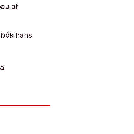
þau af
 bók hans
já