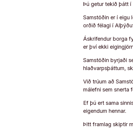
Þú getur tekið þátt 
Samstöðin er í eigu
orðið félagi í Alþýð
Áskrifendur borga fyr
er því ekki eigingjö
Samstöðin byrjaði s
hlaðvarpsþáttum, s
Við trúum að Samstöð
málefni sem snerta 
Ef þú ert sama sinni
eigendum hennar.
Þitt framlag skiptir m