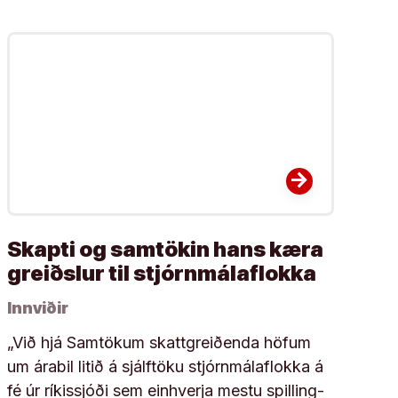
arrow_forward
Skapti og samtökin hans kæra
greiðslur til stjórnmálaflokka
Innviðir
„Við hjá Sam­tök­um skatt­greiðenda höf­um
um ára­bil litið á sjálf­töku stjórn­mála­flokka á
fé úr rík­is­sjóði sem ein­hverja mestu spill­ing­