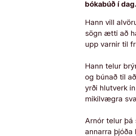
bókabúð í dag
Hann vill alvö
sögn ætti að h
upp varnir til f
Hann telur brý
og búnað til að
yrði hlutverk i
mikilvægra svæ
Arnór telur þá 
annarra þjóða 