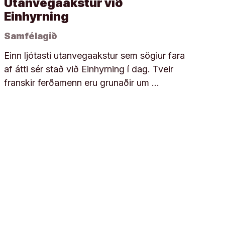
Utanvegaakstur við
Einhyrning
Samfélagið
Einn ljótasti utanvegaakstur sem sögiur fara
af átti sér stað við Einhyrning í dag. Tveir
franskir ferðamenn eru grunaðir um …