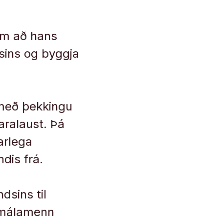
em að hans
sins og byggja
 með þekkingu
varalaust. Þá
arlega
dis frá.
dsins til
rnmálamenn