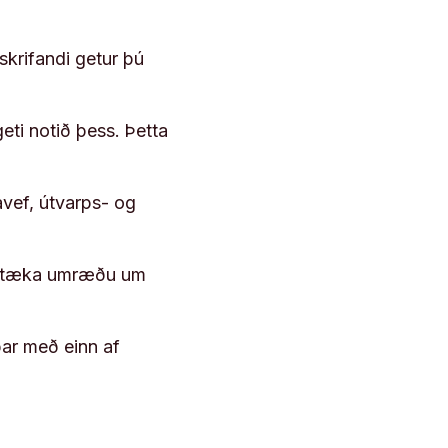
skrifandi getur þú
geti notið þess. Þetta
vef, útvarps- og
 róttæka umræðu um
þar með einn af