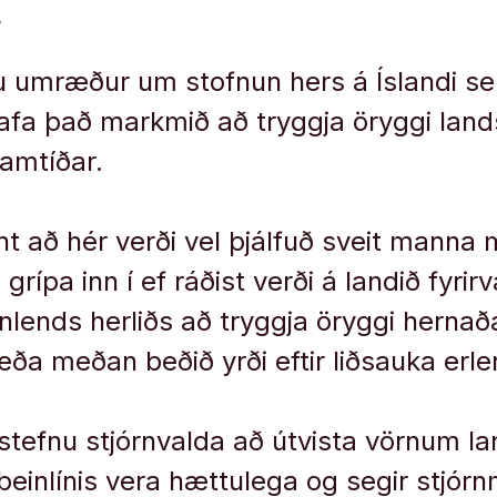
.
ru umræður um stofnun hers á Íslandi s
afa það markmið að tryggja öryggi land
ramtíðar.
nt að hér verði vel þjálfuð sveit manna
 grípa inn í ef ráðist verði á landið fyrir
nnlends herliðs að tryggja öryggi hernað
ða meðan beðið yrði eftir liðsauka erlen
stefnu stjórnvalda að útvista vörnum lan
beinlínis vera hættulega og segir stjó