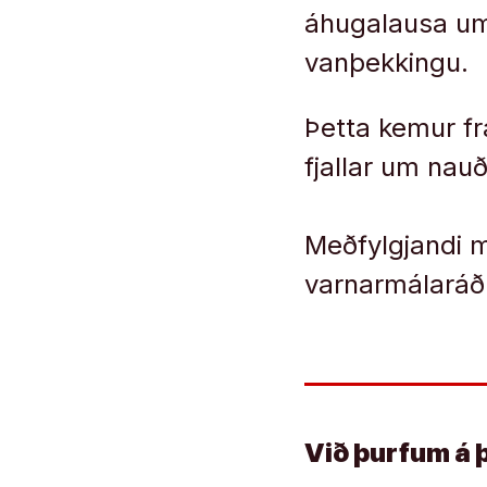
áhugalausa um
vanþekkingu.
Þetta kemur f
fjallar um nau
Meðfylgjandi m
varnarmálaráðu
Við þurfum á 