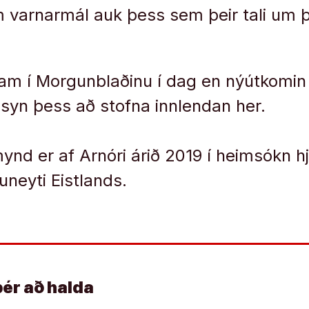
 varnarmál auk þess sem þeir tali um 
ram í Morgunblaðinu í dag en nýútkomin
ðsyn þess að stofna innlendan her.
ynd er af Arnóri árið 2019 í heimsókn h
neyti Eistlands.
þér að halda