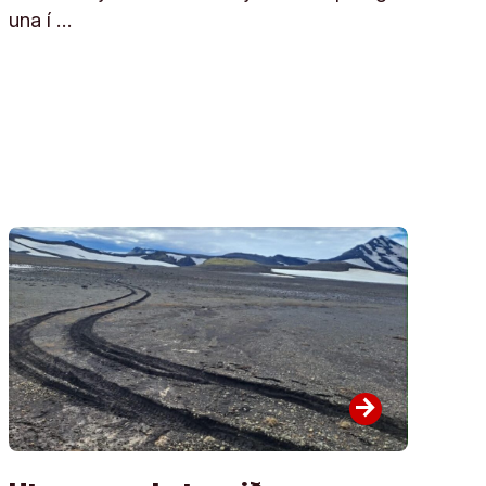
una í …
arrow_forward