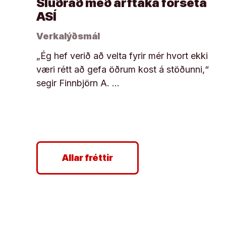
Slúðrað með arftaka forseta
ASÍ
Verkalýðsmál
„Ég hef verið að velta fyrir mér hvort ekki
væri rétt að gefa öðrum kost á stöðunni,“
segir Finnbjörn A. …
Allar fréttir