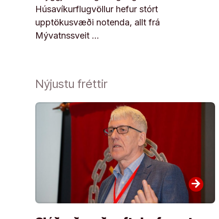
Húsavíkurflugvöllur hefur stórt
upptökusvæði notenda, allt frá
Mývatnssveit …
Nýjustu fréttir
arrow_forward