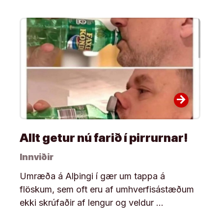
arrow_forward
Allt getur nú farið í pirrurnar!
Innviðir
Umræða á Alþingi í gær um tappa á
flöskum, sem oft eru af umhverfisástæðum
ekki skrúfaðir af lengur og veldur …