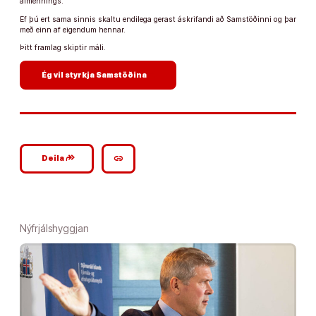
almennings.
Ef þú ert sama sinnis skaltu endilega gerast áskrifandi að Samstöðinni og þar
með einn af eigendum hennar.
Þitt framlag skiptir máli.
arrow_forward
Ég vil styrkja Samstöðina
google_plus_reshare
link
Deila
Nýfrjálshyggjan