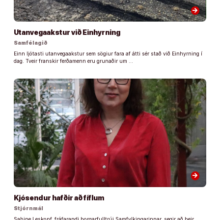
arrow_forward
Utanvegaakstur við Einhyrning
Samfélagið
Einn ljótasti utanvegaakstur sem sögiur fara af átti sér stað við Einhyrning í
dag. Tveir franskir ferðamenn eru grunaðir um …
arrow_forward
Kjósendur hafðir að fíflum
Stjórnmál
Sabine Leskopf, fráfarandi borgarfulltrúi Samfylkingarinnar, segir að þeir