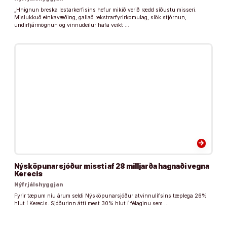
„Hnignun breska lestarkerfisins hefur mikið verið rædd síðustu misseri.
Mislukkuð einkavæðing, gallað rekstrarfyrirkomulag, slök stjórnun,
undirfjármögnun og vinnudeilur hafa veikt …
arrow_forward
Nýsköpunarsjóður missti af 28 milljarða hagnaði vegna
Kerecis
Nýfrjálshyggjan
Fyrir tæpum níu árum seldi Nýsköpunarsjóður atvinnulífsins tæplega 26%
hlut í Kerecis. Sjóðurinn átti mest 30% hlut í félaginu sem …