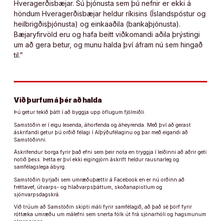
Hveragerðisbæjar. Sú þjónusta sem þú nefnir er ekki á
höndum Hveragerðisbæjar heldur ríkisins (Íslandspóstur og
heilbrigðisþjónusta) og einkaaðila (bankaþjónusta).
Bæjaryfirvöld eru og hafa beitt viðkomandi aðila þrýstingi
um að gera betur, og munu halda því áfram nú sem hingað
til.”
Við þurfum á þér að halda
Þú getur tekið þátt í að byggja upp öflugum fjölmiðli.
Samstöðin er í eigu lesenda, áhorfenda og áheyrenda. Með því að gerast
áskrifandi getur þú orðið félagi í Alþýðufélaginu og þar með eigandi að
Samstöðinni.
Áskrifendur borga fyrir það efni sem þeir nota en tryggja í leiðinni að aðrir geti
notið þess. Þetta er því ekki eigingjörn áskrift heldur rausnarleg og
samfélagslega ábyrg.
Samstöðin byrjaði sem umræðuþættir á Facebook en er nú orðinn að
fréttavef, útvarps- og hlaðvarpsþáttum, skoðanapistlum og
sjónvarpsdagskrá.
Við trúum að Samstöðin skipti máli fyrir samfélagið, að það sé þörf fyrir
róttæka umræðu um málefni sem snerta fólk út frá sjónarhóli og hagsmunum