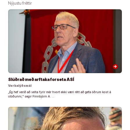
Nýjustu fréttir
arrow_forward
Slúðrað með arftaka forseta ASÍ
Verkalýðsmál
„Ég hef verið að velta fyrir mér hvort ekki væri rétt að gefa öðrum kost á
stöðunni,“ segir Finnbjörn A. …