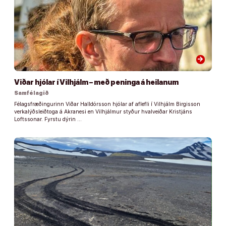
arrow_forward
Viðar hjólar í Vilhjálm – með peninga á heilanum
Samfélagið
Félagsfræðingurinn Viðar Halldórsson hjólar af aflefli í Vilhjálm Birgisson
verkalýðsleiðtoga á Akranesi en Vilhjálmur styður hvalveiðar Kristjáns
Loftssonar. Fyrstu dýrin …