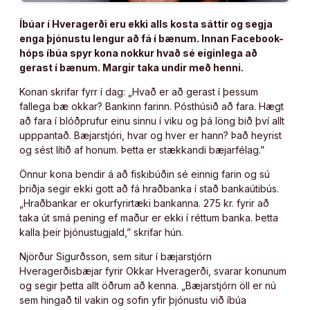
Íbúar í Hveragerði eru ekki alls kosta sáttir og segja
enga þjónustu lengur að fá í bænum. Innan Facebook-
hóps íbúa spyr kona nokkur hvað sé eiginlega að
gerast í bænum. Margir taka undir með henni.
Konan skrifar fyrr í dag: „Hvað er að gerast í þessum
fallega bæ okkar? Bankinn farinn. Pósthúsið að fara. Hægt
að fara í blóðprufur einu sinnu í viku og þá löng bið því allt
upppantað. Bæjarstjóri, hvar og hver er hann? Það heyrist
og sést lítið af honum. Þetta er stækkandi bæjarfélag.”
Önnur kona bendir á að fiskibúðin sé einnig farin og sú
þriðja segir ekki gott að fá hraðbanka í stað bankaútibús.
„Hraðbankar er okurfyrirtæki bankanna. 275 kr. fyrir að
taka út smá pening ef maður er ekki í réttum banka. Þetta
kalla þeir þjónustugjald,” skrifar hún.
Njörður Sigurðsson, sem situr í bæjarstjórn
Hveragerðisbæjar fyrir Okkar Hveragerði, svarar konunum
og segir þetta allt öðrum að kenna. „Bæjarstjórn öll er nú
sem hingað til vakin og sofin yfir þjónustu við íbúa