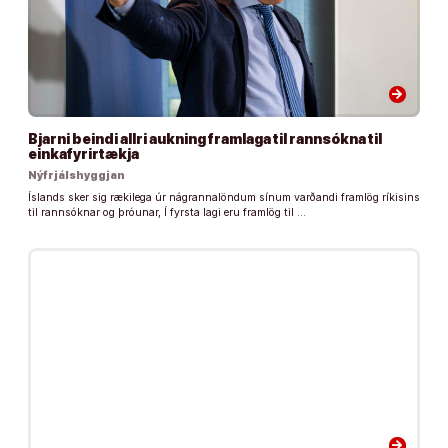
arrow_forward
Bjarni beindi allri aukning framlaga til rannsókna til
einkafyrirtækja
Nýfrjálshyggjan
Íslands sker sig rækilega úr nágrannalöndum sínum varðandi framlög ríkisins
til rannsóknar og þróunar, Í fyrsta lagi eru framlög til …
arrow_forward