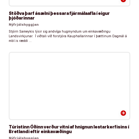
Stöðva þarf ásælni þessara fjármálaafla í eigur
þjóðarinnar
Nýfrjálshyggjan
Stjórn Sameykis lýsir sig andvíga hugmyndum um einkavæðingu
Landsvirkjunar. Í viðtali við forstjóra Kauphallarinnar í þættinum Dagmál á
mbl.is ræddi …
arrow_forward
Túristinn Óðinn verður vitni af hnignun lestarkerfisins í
Bretlandi eftir einkavæðingu
Nýfrjálshyggjan