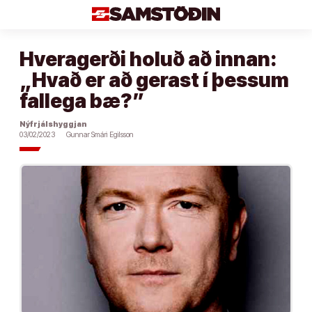
Áfram
að
efni
Hveragerði holuð að innan:
„Hvað er að gerast í þessum
fallega bæ?”
Nýfrjálshyggjan
03/02/2023
Gunnar Smári Egilsson