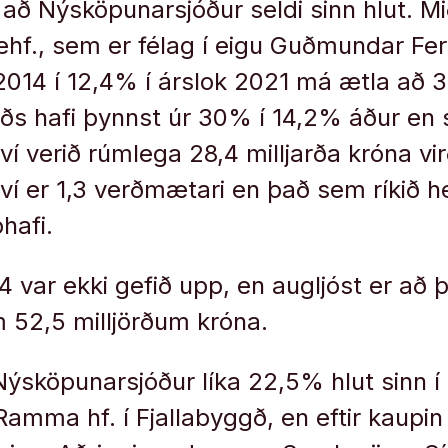
í að Nýsköpunarsjóður seldi sinn hlut. M
ehf., sem er félag í eigu Guðmundar Fert
2014 í 12,4% í árslok 2021 má ætla að 
s hafi þynnst úr 30% í 14,2% áður en s
ví verið rúmlega 28,4 milljarða króna vir
ví er 1,3 verðmætari en það sem ríkið hef
hafi.
4 var ekki gefið upp, en augljóst er að 
 52,5 milljörðum króna.
Nýsköpunarsjóður líka 22,5% hlut sinn í P
Ramma hf. í Fjallabyggð, en eftir kaupi