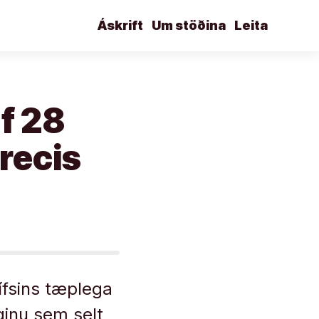
Áskrift
Um stöðina
Leita
f 28
recis
ífsins tæplega
ginu sem selt