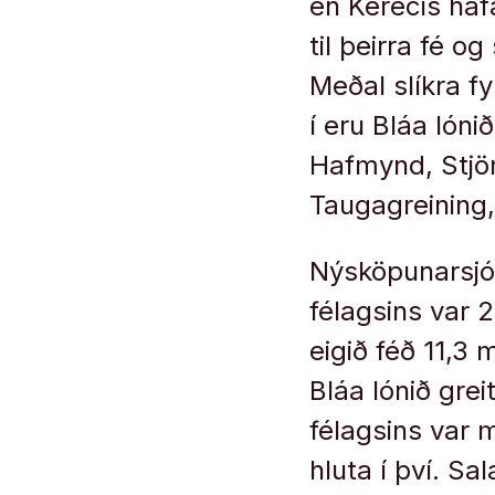
en Kerecis haf
til þeirra fé og
Meðal slíkra fy
í eru Bláa lón
Hafmynd, Stjör
Taugagreining
Nýsköpunarsjóð
félagsins var 2
eigið féð 11,3 
Bláa lónið gre
félagsins var m
hluta í því. Sa