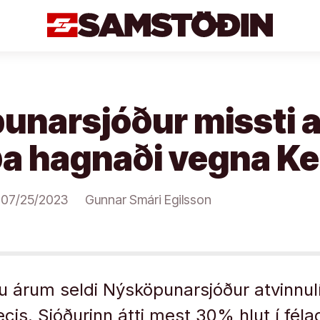
unarsjóður missti a
ða hagnaði vegna Ke
07/25/2023
Gunnar Smári Egilsson
u árum seldi Nýsköpunarsjóður atvinnul
cis. Sjóðurinn átti mest 30% hlut í féla