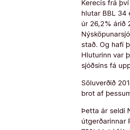
Kerecis frá þv
hlutar BBL 34 
úr 26,2% árið 
Nýsköpunarsjóð
stað. Og hafi þ
Hluturinn var þ
sjóðsins fá upp
Söluverðið 201
brot af þessum
Þetta ár seldi 
útgerðarinnar 