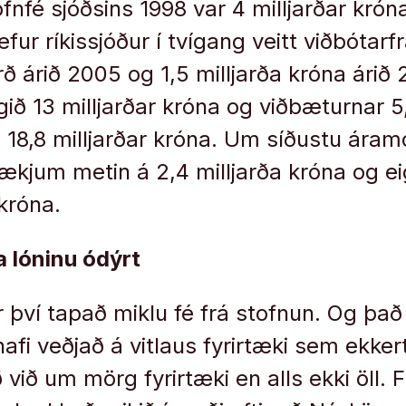
fnfé sjóðsins 1998 var 4 milljarðar krón
efur ríkissjóður í tvígang veitt viðbótarf
arð árið 2005 og 1,5 milljarða króna árið 
ið 13 milljarðar króna og viðbæturnar 5,
 18,8 milljarðar króna. Um síðustu áram
rtækjum metin á 2,4 milljarða króna og ei
 króna.
áa lóninu ódýrt
r því tapað miklu fé frá stofnun. Og það
fi veðjað á vitlaus fyrirtæki sem ekkert 
við um mörg fyrirtæki en alls ekki öll. Fl