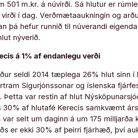
501 m.kr. á núvirði. Sá hlutur er rúmle
a virði í dag. Verðmætaaukningin og arðu
an þá hefur runnið til núverandi eigend
hlut nýverið.
erecis á 1% af endanlegu verði
ur seldi 2014 tæplega 26% hlut sinn í K
tram Sigurjónssonar og íslenska fjárf
 Þetta var restin af hlut Nýsköpunarsjó
s 30% af hlutafé Kerecis samkvæmt ársre
s var selt um daginn á um 175 milljarða 
s er ekki 30% af þeirri fjárhæð, því auk