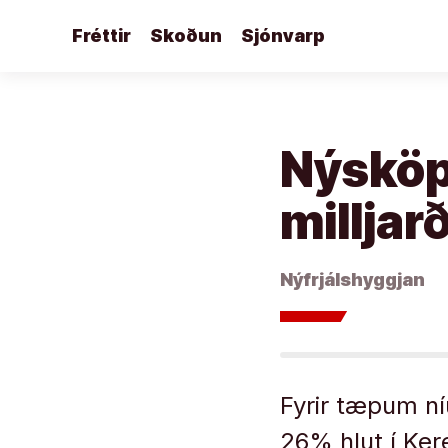
Áfram
Fréttir
Skoðun
Sjónvarp
að
efni
Nýsköp
milljar
Nýfrjálshyggjan
Fyrir tæpum ní
26% hlut í Kere