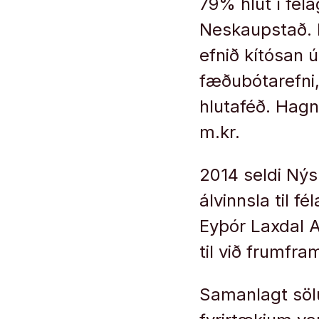
79% hlut í féla
Neskaupstað. P
efnið kítósan ú
fæðubótarefni,
hlutaféð. Hagn
m.kr.
2014 seldi Nýsk
álvinnsla til 
Eyþór Laxdal Ar
til við frumfra
Samanlagt söl