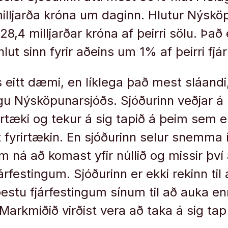
illjarða króna um daginn. Hlutur Nýskö
28,4 milljarðar króna af þeirri sölu. Það 
 hlut sinn fyrir aðeins um 1% af þeirri fj
s eitt dæmi, en líklega það mest sláand
u Nýsköpunarsjóðs. Sjóðurinn veðjar á
rtæki og tekur á sig tapið á þeim sem 
t fyrirtækin. En sjóðurinn selur snemma 
m ná að komast yfir núllið og missir því
rfestingum. Sjóðurinn er ekki rekinn til
estu fjárfestingum sínum til að auka e
Markmiðið virðist vera að taka á sig tap 