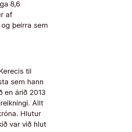
ga 8,6
r af
a og þeirra sem
erecis til
esta sem hann
ð en árið 2013
ikningi. Allt
króna. Hlutur
ið var við hlut