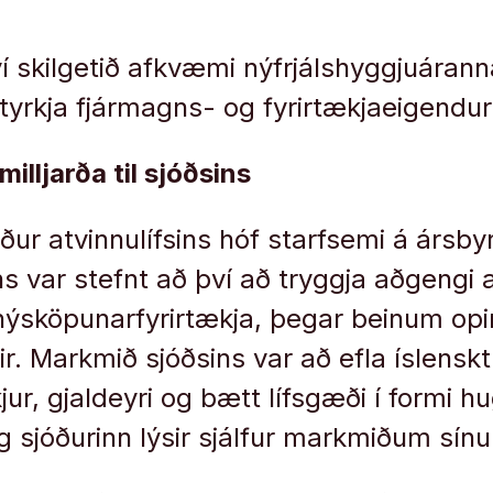
ví skilgetið afkvæmi nýfrjálshyggjuárann
tyrkja fjármagns- og fyrirtækjaeigendur
milljarða til sjóðsins
ur atvinnulífsins hóf starfsemi á ársby
ns var stefnt að því að tryggja aðgengi 
 nýsköpunarfyrirtækja, þegar beinum op
r. Markmið sjóðsins var að efla íslenskt 
ur, gjaldeyri og bætt lífsgæði í formi h
og sjóðurinn lýsir sjálfur markmiðum sín