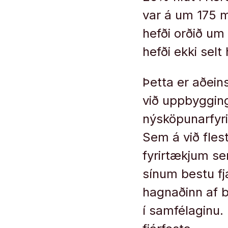
var á um 175 m
hefði orðið um 
hefði ekki selt
Þetta er aðein
við uppbygging
nýsköpunarfyri
Sem á við fles
fyrirtækjum se
sínum bestu fjá
hagnaðinn af b
í samfélaginu. 