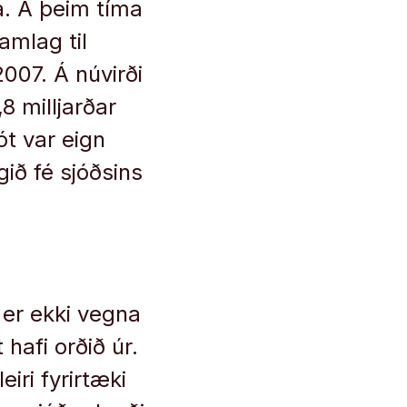
a. Á þeim tíma
ramlag til
2007. Á núvirði
8 milljarðar
ót var eign
gið fé sjóðsins
 er ekki vegna
hafi orðið úr.
eiri fyrirtæki