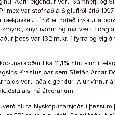
ginu. Aðrir eigendur voru Samherji og Sí
rimex var stofnað á Siglufirði árið 1997
r rækjuskel. Efnið er notað í vörur á borð
 smyrsl, snyrtivörur og matvæli. Í dag á
aður þess var 132 m.kr. í fyrra og eigið
öpunarsjóður líka 11,1% hlut sinn í félag
félagsins Krastus þar sem Stefán Arnar D
nalds voru aðaleigendur. Alur vinnur álg
mleiðslu áls hjá álverunum.
uverð hluta Nýsköpunarsjóðs í þessum