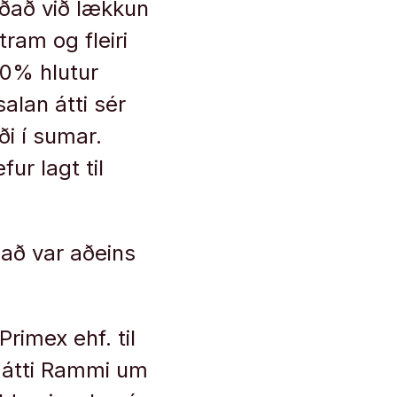
iðað við lækkun
ram og fleiri
30% hlutur
alan átti sér
ði í sumar.
ur lagt til
það var aðeins
rimex ehf. til
n átti Rammi um