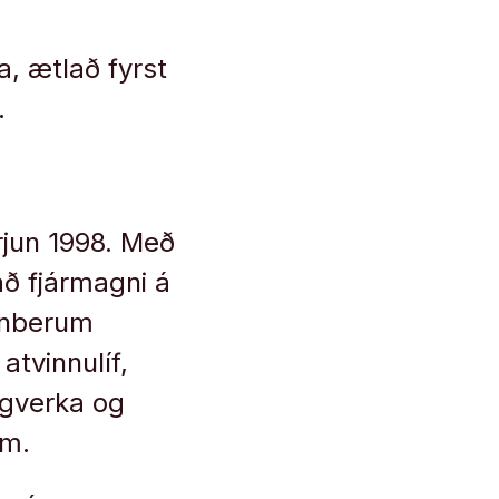
a, ætlað fyrst
.
rjun 1998. Með
að fjármagni á
inberum
atvinnulíf,
ugverka og
um.