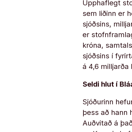
Upphaflegt sto
sem liðinn er h
sjóðsins, millj
er stofnframlag
króna, samtals
sjóðsins í fyri
á 4,6 milljarða
Seldi hlut í Bl
Sjóðurinn hefu
þess að hann ha
Auðvitað á það 