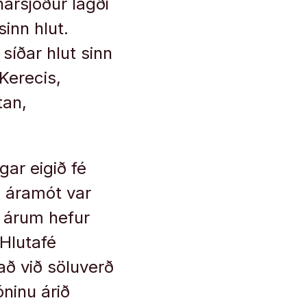
arsjóður lagði
sinn hlut.
 síðar hlut sinn
Kerecis,
tan,
gar eigið fé
u áramót var
m árum hefur
 Hlutafé
að við söluverð
óninu árið