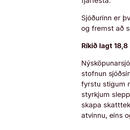
fjárfesta.
Sjóðurinn er þ
og fremst að s
Ríkið lagt 18,8 
Nýsköpunarsjóð
stofnun sjóðsi
fyrstu stigum
styrkjum sleppi
skapa skatttekj
atvinnu, eins 