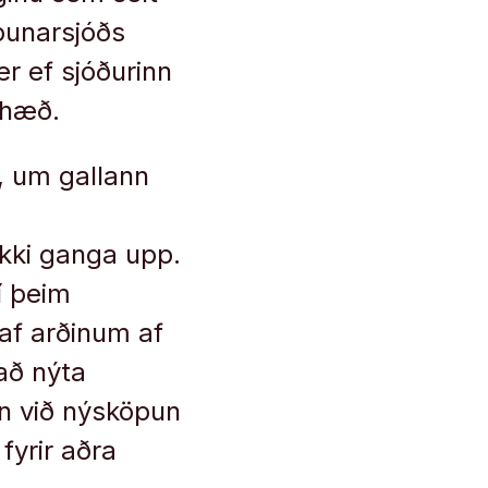
punarsjóðs
er ef sjóðurinn
árhæð.
i, um gallann
ekki ganga upp.
í þeim
 af arðinum af
 að nýta
nn við nýsköpun
fyrir aðra