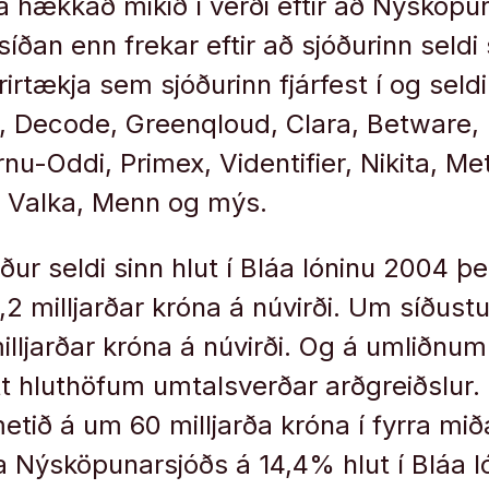
a hækkað mikið í verði eftir að Nýsköpun
 síðan enn frekar eftir að sjóðurinn seldi 
rirtækja sem sjóðurinn fjárfest í og seldi
ið, Decode, Greenqloud, Clara, Betware, 
nu-Oddi, Primex, Videntifier, Nikita, Me
, Valka, Menn og mýs.
ur seldi sinn hlut í Bláa lóninu 2004 þe
,2 milljarðar króna á núvirði. Um síðust
milljarðar króna á núvirði. Og á umliðnu
itt hluthöfum umtalsverðar arðgreiðslur.
etið á um 60 milljarða króna í fyrra mið
la Nýsköpunarsjóðs á 14,4% hlut í Bláa l