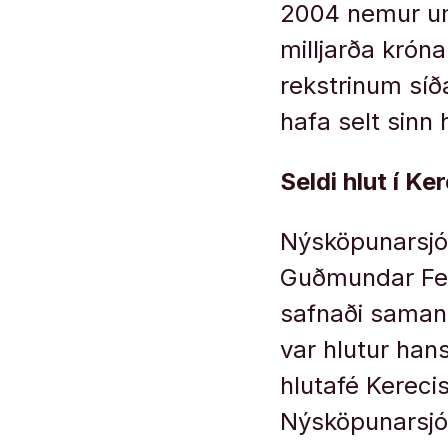
2004 nemur um 
milljarða krón
rekstrinum síð
hafa selt sinn 
Seldi hlut í K
Nýsköpunarsjóð
Guðmundar Fer
safnaði saman.
var hlutur han
hlutafé Kereci
Nýsköpunarsjóð