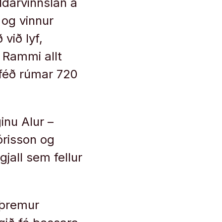
ldarvinnslan á
 og vinnur
 við lyf,
 Rammi allt
 féð rúmar 720
inu Alur –
órisson og
jall sem fellur
 þremur