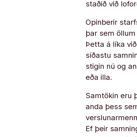
staðið við lofor
Opinberir sta
þar sem öllum 
Þetta á líka vi
síðastu samnin
stigin nú og an
eða illa.
Samtökin eru þv
anda þess sem
verslunarmenn 
Ef þeir samnin