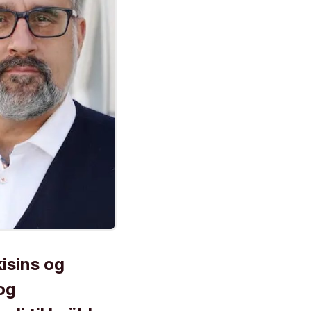
kisins og
og