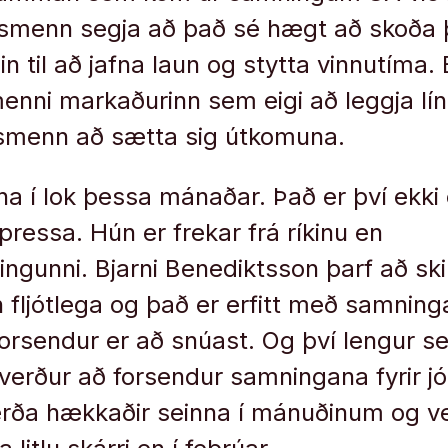
fsmenn segja að það sé hægt að skoða 
in til að jafna laun og stytta vinnutíma. 
menni markaðurinn sem eigi að leggja lí
fsmenn að sætta sig útkomuna.
a í lok þessa mánaðar. Það er því ekki
pressa. Hún er frekar frá ríkinu en
ngunni. Bjarni Benediktsson þarf að skil
 fljótlega og það er erfitt með samning
forsendur er að snúast. Og því lengur s
 verður að forsendur samningana fyrir jó
erða hækkaðir seinna í mánuðinum og v