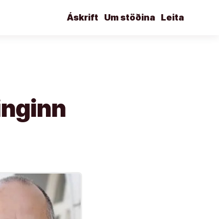
Áskrift
Um stöðina
Leita
nginn