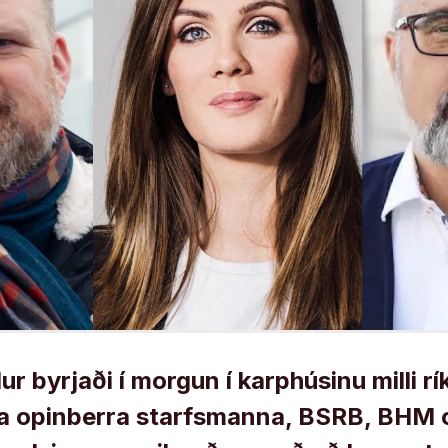
 byrjaði í morgun í karphúsinu milli rí
a opinberra starfsmanna, BSRB, BHM 