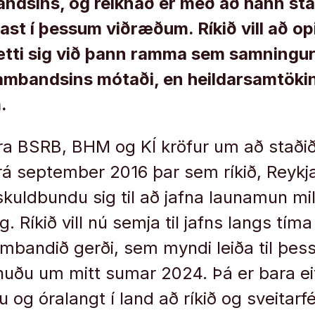
dsins, og reiknað er með að hann stand
kast í þessum viðræðum. Ríkið vill að op
tti sig við þann ramma sem samningu
ambandsins mótaði, en heildarsamtökin
.
gera BSRB, BHM og KÍ kröfur um að staðið
á september 2016 þar sem ríkið, Reykj
 skuldbundu sig til að jafna launamun mi
g. Ríkið vill nú semja til jafns langs tím
mbandið gerði, sem myndi leiða til þes
uðu um mitt sumar 2024. Þá er bara eit
nu og óralangt í land að ríkið og sveitarf