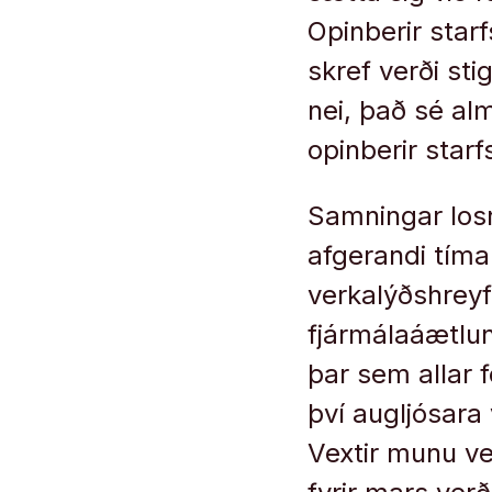
Opinberir star
skref verði stig
nei, það sé al
opinberir star
Samningar losn
afgerandi tíma
verkalýðshreyfi
fjármálaáætlun
þar sem allar 
því augljósara
Vextir munu v