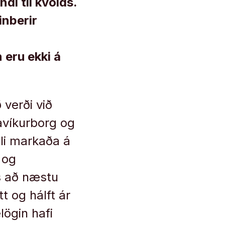
i til kvölds.
inberir
r
 eru ekki á
 verði við
avíkurborg og
lli markaða á
a og
s að næstu
t og hálft ár
élögin hafi