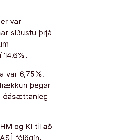
er var
r síðustu þrjá
pum
í 14,6%.
a var 6,75%.
þá hækkun þegar
a óásættanleg
BHM og KÍ til að
SÍ-félögin.