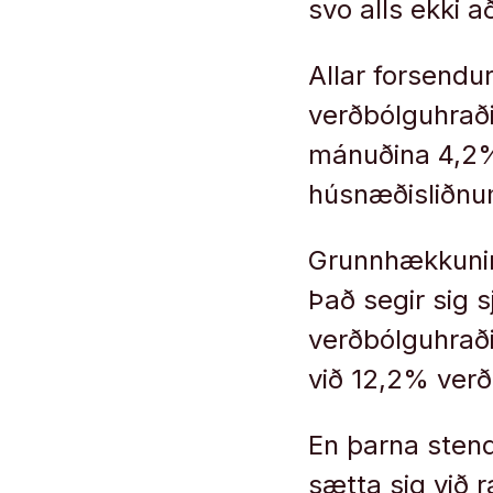
svo alls ekki a
Allar forsendu
verðbólguhrað
mánuðina 4,2%
húsnæðisliðnum
Grunnhækkunin
Það segir sig 
verðbólguhrað
við 12,2% ver
En þarna stendu
sætta sig við