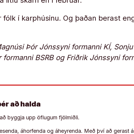
 litlu skárri en í febrúar.
r fólk í karphúsinu. Og þaðan berast eng
agnúsi Þór Jónssyni formanni KÍ, Sonju
 formanni BSRB og Friðrik Jónssyni fo
þér að halda
í að byggja upp öflugum fjölmiðli.
 lesenda, áhorfenda og áheyrenda. Með því að gerast á