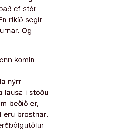
það ef stór
En ríkið segir
nurnar. Og
 enn komin
a nýrri
a lausa í stöðu
em beðið er,
l eru brostnar.
erðbólgutölur