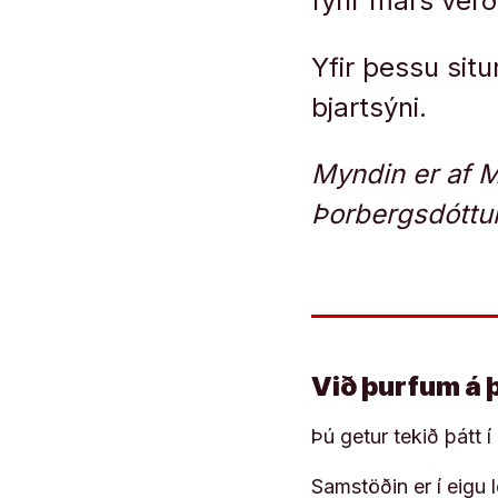
fyrir mars verða
Yfir þessu situ
bjartsýni.
Myndin er af M
Þorbergsdóttur
Við þurfum á 
Þú getur tekið þátt 
Samstöðin er í eigu