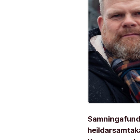
Samningafundur
heildarsamtak