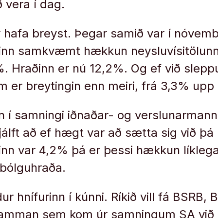
ð vera í dag.
r hafa breyst. Þegar samið var í nóvemb
inn samkvæmt hækkun neysluvísitölunna
. Hraðinn er nú 12,2%. Og ef við slep
 er breytingin enn meiri, frá 3,3% upp 
 í samningi iðnaðar- og verslunarmann
sjálft að ef hægt var að sætta sig við 
inn var 4,2% þá er þessi hækkun líkleg
ðbólguhraða.
r hnífurinn í kúnni. Ríkið vill fá BSRB, 
 ramman sem kom úr samningum SA við A