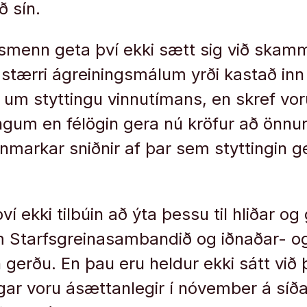
ð sín.
rfsmenn geta því ekki sætt sig við ska
stærri ágreiningsmálum yrði kastað inn 
ð um styttingu vinnutímans, en skref voru
gum en félögin gera nú kröfur að önnur
nmarkar sniðnir af þar sem styttingin ge
í ekki tilbúin að ýta þessu til hliðar o
 Starfsgreinasambandið og iðnaðar- o
gerðu. En þau eru heldur ekki sátt við
gar voru ásættanlegir í nóvember á síða