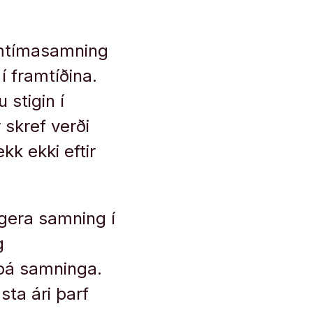
mmtímasamning
í framtíðina.
 stigin í
 skref verði
kk ekki eftir
g gera samning í
g
 þá samninga.
sta ári þarf