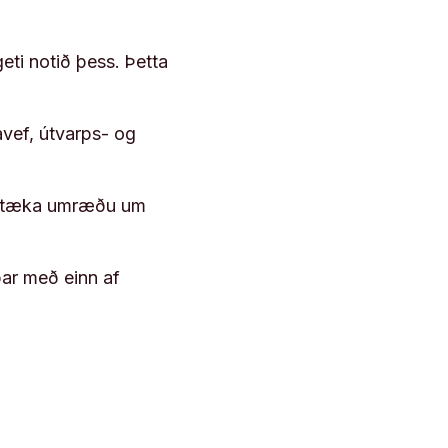
geti notið þess. Þetta
vef, útvarps- og
 róttæka umræðu um
þar með einn af