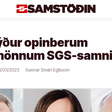
býður opinberum
mönnum SGS-samni
3/03/2023
Gunnar Smári Egilsson