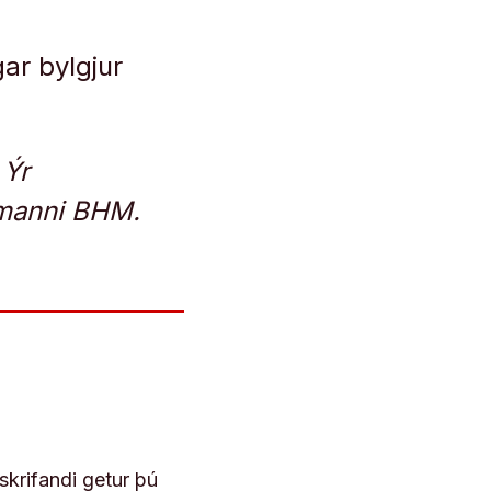
ar bylgjur
 Ýr
rmanni BHM.
skrifandi getur þú