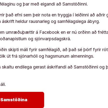
ufélaginu og þar með eigandi að Samstöðinni.
ir það efni sem þeir nota en tryggja í leiðinni að aðrir 
rn áskrift heldur rausnarleg og samfélagslega ábyrg.
em umræðuþættir á Facebook en er nú orðinn að frétta
koðanapistlum og sjónvarpsdagskrá.
in skipti máli fyrir samfélagið, að það sé þörf fyrir
fólk út frá sjónarhóli og hagsmunum almennings.
s skaltu endilega gerast áskrifandi að Samstöðinni og 
áli.
arrow_forward
ja Samstöðina