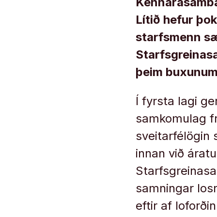
Kennarasamban
Lítið hefur þo
starfsmenn sæ
Starfsgreinas
þeim buxunum
Í fyrsta lagi 
samkomulag fr
sveitarfélögin
innan við áratu
Starfsgreinasa
samningar losn
eftir af loforði