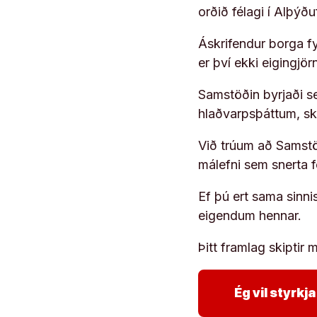
orðið félagi í Alþýð
Áskrifendur borga fyr
er því ekki eigingjö
Samstöðin byrjaði s
hlaðvarpsþáttum, s
Við trúum að Samstöð
málefni sem snerta 
Ef þú ert sama sinni
eigendum hennar.
Þitt framlag skiptir m
Ég vil styrk