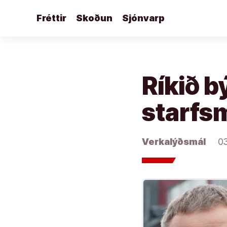
Áfram
Fréttir
Skoðun
Sjónvarp
að
efni
Ríkið 
starfs
Verkalýðsmál
0