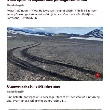
Samfélagið
Félagsfræðingurinn Viðar Halldórsson hjólar af aflefli í Vilhjálm Birgisson
verkalýðsleiðtoga á Akranesi en Vilhjálmur styður hvalveiðar Kristjáns
Loftssonar. Fyrstu dýrin …
arrow_forward
Utanvegaakstur við Einhyrning
Samfélagið
Einn ljótasti utanvegaakstur sem sögiur fara af átti sér stað við Einhyrning í
dag. Tveir franskir ferðamenn eru grunaðir um …