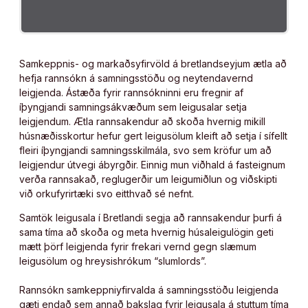
Samkeppnis- og markaðsyfirvöld á bretlandseyjum ætla að
hefja rannsókn á samningsstöðu og neytendavernd
leigjenda. Ástæða fyrir rannsókninni eru fregnir af
íþyngjandi samningsákvæðum sem leigusalar setja
leigjendum. Ætla rannsakendur að skoða hvernig mikill
húsnæðisskortur hefur gert leigusölum kleift að setja í sífellt
fleiri íþyngjandi samningsskilmála, svo sem kröfur um að
leigjendur útvegi ábyrgðir. Einnig mun viðhald á fasteignum
verða rannsakað, reglugerðir um leigumiðlun og viðskipti
við orkufyrirtæki svo eitthvað sé nefnt.
Samtök leigusala í Bretlandi segja að rannsakendur þurfi á
sama tíma að skoða og meta hvernig húsaleigulögin geti
mætt þörf leigjenda fyrir frekari vernd gegn slæmum
leigusölum og hreysishrókum “slumlords”.
Rannsókn samkeppniyfirvalda á samningsstöðu leigjenda
gæti endað sem annað bakslag fyrir leigusala á stuttum tíma