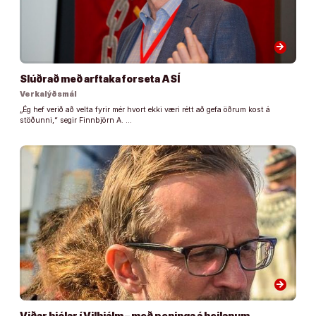
arrow_forward
Slúðrað með arftaka forseta ASÍ
Verkalýðsmál
„Ég hef verið að velta fyrir mér hvort ekki væri rétt að gefa öðrum kost á
stöðunni,“ segir Finnbjörn A. …
arrow_forward
Viðar hjólar í Vilhjálm – með peninga á heilanum