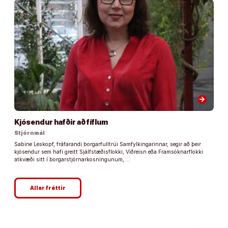
arrow_forward
Kjósendur hafðir að fíflum
Stjórnmál
Sabine Leskopf, fráfarandi borgarfulltrúi Samfylkingarinnar, segir að þeir
kjósendur sem hafi greitt Sjálfstæðisflokki, Viðreisn eða Framsóknarflokki
atkvæði sitt í borgarstjórnarkosningunum, …
Allar fréttir