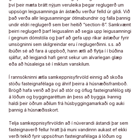
því þeir mæta brátt nýjum veruleika þegar reglugerð um
uppsögn leigusamninga án ástæðu verður felld úr gildi. Við
það verða allir leigusamningar ótímabundnir og falla þannig
undir eldri reglugerð sem ber heitið “section-8”. Samkvæmt
þeirri reglugerð þarf leigusalinn að segja upp leigusamningi
í gegnum dómstóla og þarf að gefa upp ríkar ástæður fyrir
umsögninni sem skilgreindar eru í reglugerðinni. s.s. að
íbúðin sé að fara á uppboð, hann ætli að flytja í í búðina
sjálfur, að leigjandi hafi gerst sekur um alvarlegan glæp
eða að húsaleiga sé í miklum vanskilum.
Í rannsókninni ætla samkeppnisyfirvöld einnig að skoða
stöðu fasteignafélaga og áhrif þeirra á húsnæðisframboð.
Brögð hafa verið að því að stór og öflug fasteignafélög sitji
á lóðum og byggingaréttum án þess að byggja. Þannig
haldi þeir öðrum aðilum frá húsbyggingamarkaði og auki
þannig á húsnæðisskort.
Telja samkeppnisyfirvöldin að í núverandi ástandi þar sem
fasteignaverð fellur hratt þá muni vandinnn aukast ef ekki
verði tekið fyrir uppsöfnun fasteignafélaga á lóðum og