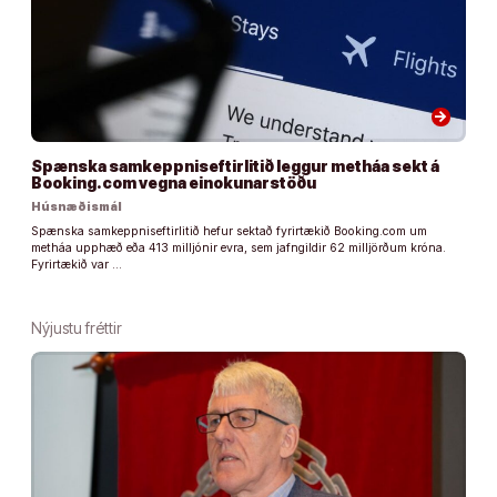
arrow_forward
Spænska samkeppniseftirlitið leggur metháa sekt á
Booking.com vegna einokunarstöðu
Húsnæðismál
Spænska samkeppniseftirlitið hefur sektað fyrirtækið Booking.com um
metháa upphæð eða 413 milljónir evra, sem jafngildir 62 milljörðum króna.
Fyrirtækið var …
Nýjustu fréttir