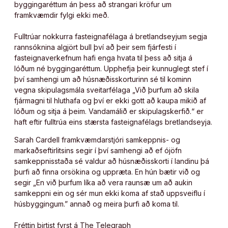
byggingaréttum án þess að strangari kröfur um
framkvæmdir fylgi ekki með.
Fulltrúar nokkurra fasteignafélaga á bretlandseyjum segja
rannsóknina algjört bull því að þeir sem fjárfesti í
fasteignaverkefnum hafi enga hvata til þess að sitja á
lóðum né byggingaréttum. Upphefja þeir kunnuglegt stef í
því samhengi um að húsnæðisskorturinn sé til kominn
vegna skipulagsmála sveitarfélaga „Við þurfum að skila
fjármagni til hluthafa og því er ekki gott að kaupa mikið af
lóðum og sitja á þeim. Vandamálið er skipulagskerfið.“ er
haft eftir fulltrúa eins stærsta fasteignafélags bretlandseyja.
Sarah Cardell framkvæmdarstjóri samkeppnis- og
markaðseftirlitsins segir í því samhengi að ef ójöfn
samkeppnisstaða sé valdur að húsnæðisskorti í landinu þá
þurfi að finna orsökina og uppræta. En hún bætir við og
segir „En við þurfum líka að vera raunsæ um að aukin
samkeppni ein og sér mun ekki koma af stað uppsveiflu í
húsbyggingum.” annað og meira þurfi að koma til.
Fréttin birtist fyrst á The Telegraph