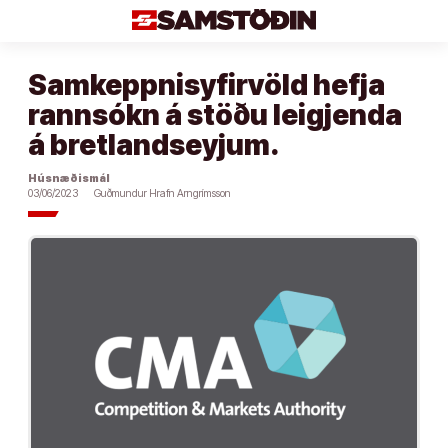
Áfram
að
efni
Samkeppnisyfirvöld hefja
rannsókn á stöðu leigjenda
á bretlandseyjum.
Húsnæðismál
03/06/2023
Guðmundur Hrafn Arngrímsson