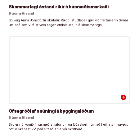
Skammarlegt ástand ríkir á húsnæðismarkaði
Húsnæðismál
Sólveig Anna Jónsdóttir skrifaði: Ræddi stuttlega í gær við fréttamann Sýnar
um það sem virðist vera sagan endalausa, hið skammarlega …
arrow_forward
Ofsagróði af snúningi á byggingalóðum
Húsnæðismál
Svo er nú komið í húsnæðismálunum og lóðaskortinum að heill atvinnuvegur
hefur skapast við það eitt að sitja við skrifborð …