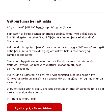
Við þurfum á þér að halda
Þú getur tekið þátt í að byggja upp öflugum fjölmiðli.
Samstöðin er í eigu lesenda, áhorfenda og áheyrenda. Með því að gerast
áskrifandi getur þú orðið félagi í Alþýðufélaginu og þar með eigandi að
Samstöðinni.
Áskrifendur borga fyrir það efni sem þeir nota en tryggja í leiðinni að aðrir geti
notið þess. Þetta er því ekki eigingjörn áskrift heldur rausnarleg og
samfélagslega ábyrg.
Samstöðin byrjaði sem umræðuþættir á Facebook en er nú orðinn að
fréttavef, útvarps- og hlaðvarpsþáttum, skoðanapistlum og
sjónvarpsdagskrá.
Við trúum að Samstöðin skipti máli fyrir samfélagið, að það sé þörf fyrir
róttæka umræðu um málefni sem snerta fólk út frá sjónarhóli og hagsmunum
almennings.
Ef þú ert sama sinnis skaltu endilega gerast áskrifandi að Samstöðinni og þar
með einn af eigendum hennar.
Þitt framlag skiptir máli.
arrow_forward
Ég vil styrkja Samstöðina