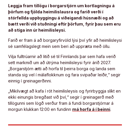
Leggja fram tillögu í borgarstjórn um kortlagningu á
þörfum og fjölda heimilislausra og farið verði í
stórfellda uppbyggingu á viðeigandi húsnæði og að
bætt verði við stuðningi eftir þörfum, fyrir þau sem eru
að stíga inn úr heimilisleysi.
Farið er fram á að borgaryfirvöld lýsi því yfir að heimilisleysi
sé samfélagslegt mein sem beri að uppræta með öllu.
Vilja fulltrúarnir að litið sé til Finnlands þar sem hafa verið
sett markmið um að útrýma heimilisleysi fyrir árið 2027.
„Borgarstjórn ætti að horfa til þeirra borga og landa sem
standa sig vel í málaflokknum og fara svipaðar leiðir,“ segir
einnig í greinagerðinni.
„Mikilvægt að kafa í rót heimilisleysis og fyrirbyggja slíkt en
ekki einungis bregðast við því,“ segir í greinagerð með
tillögunni sem lögð verður fram á fundi borgarstjórnar á
morgun klukkan 12:00 en fundinn
má horfa á í beinni
.