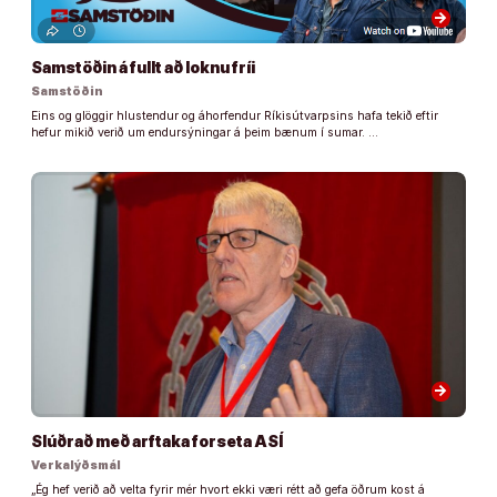
arrow_forward
Samstöðin á fullt að loknu fríi
Samstöðin
Eins og glöggir hlustendur og áhorfendur Ríkisútvarpsins hafa tekið eftir
hefur mikið verið um endursýningar á þeim bænum í sumar. …
arrow_forward
Slúðrað með arftaka forseta ASÍ
Verkalýðsmál
„Ég hef verið að velta fyrir mér hvort ekki væri rétt að gefa öðrum kost á