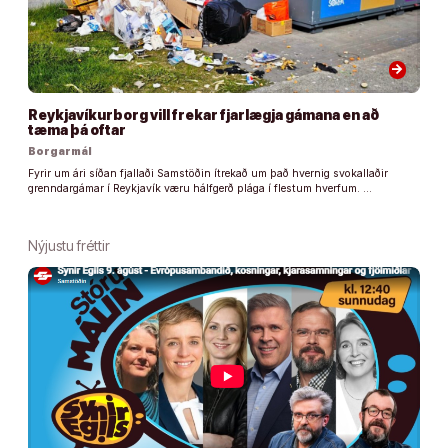
arrow_forward
Reykjavíkurborg vill frekar fjarlægja gámana en að
tæma þá oftar
Borgarmál
Fyrir um ári síðan fjallaði Samstöðin ítrekað um það hvernig svokallaðir
grenndargámar í Reykjavík væru hálfgerð plága í flestum hverfum. …
Nýjustu fréttir