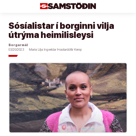
Áfram
að
efni
Sósíalistar í borginni vilja
útrýma heimilisleysi
Borgarmál
03/20/2023
María Lilja Ingveldar Þrastardóttir Kemp