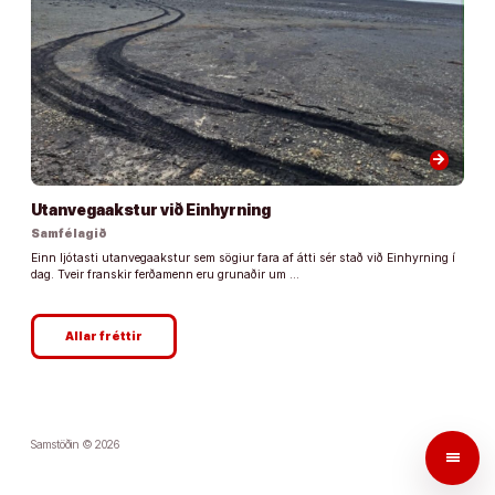
arrow_forward
Utanvegaakstur við Einhyrning
Samfélagið
Einn ljótasti utanvegaakstur sem sögiur fara af átti sér stað við Einhyrning í
dag. Tveir franskir ferðamenn eru grunaðir um …
Allar fréttir
Samstöðin © 2026
menu