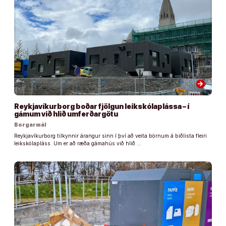
arrow_forward
Reykjavíkurborg boðar fjölgun leikskólaplássa – í
gámum við hlið umferðargötu
Borgarmál
Reykjavíkurborg tilkynnir árangur sinn í því að veita börnum á biðlista fleiri
leikskólapláss. Um er að ræða gámahús við hlið …