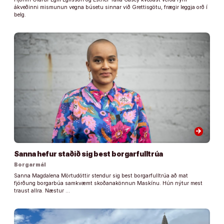
ákveðinni mismunun vegna búsetu sinnar við Grettisgötu, frægir leggja orð í
belg.
arrow_forward
Sanna hefur staðið sig best borgarfulltrúa
Borgarmál
Sanna Magdalena Mörtudóttir stendur sig best borgarfulltrúa að mat
fjórðung borgarbúa samkvæmt skoðanakönnun Maskínu. Hún nýtur mest
traust allra. Næstur …