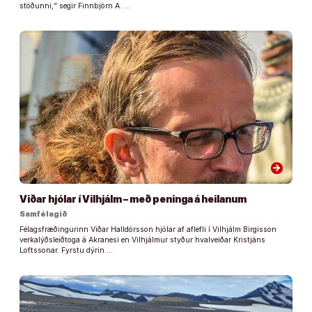
stöðunni,“ segir Finnbjörn A. …
arrow_forward
Viðar hjólar í Vilhjálm – með peninga á heilanum
Samfélagið
Félagsfræðingurinn Viðar Halldórsson hjólar af aflefli í Vilhjálm Birgisson
verkalýðsleiðtoga á Akranesi en Vilhjálmur styður hvalveiðar Kristjáns
Loftssonar. Fyrstu dýrin …