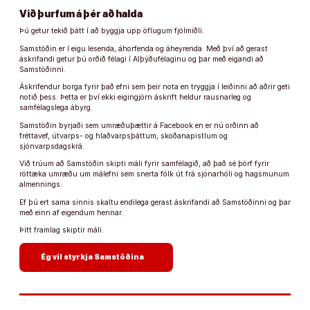
Við þurfum á þér að halda
Þú getur tekið þátt í að byggja upp öflugum fjölmiðli.
Samstöðin er í eigu lesenda, áhorfenda og áheyrenda. Með því að gerast
áskrifandi getur þú orðið félagi í Alþýðufélaginu og þar með eigandi að
Samstöðinni.
Áskrifendur borga fyrir það efni sem þeir nota en tryggja í leiðinni að aðrir geti
notið þess. Þetta er því ekki eigingjörn áskrift heldur rausnarleg og
samfélagslega ábyrg.
Samstöðin byrjaði sem umræðuþættir á Facebook en er nú orðinn að
fréttavef, útvarps- og hlaðvarpsþáttum, skoðanapistlum og
sjónvarpsdagskrá.
Við trúum að Samstöðin skipti máli fyrir samfélagið, að það sé þörf fyrir
róttæka umræðu um málefni sem snerta fólk út frá sjónarhóli og hagsmunum
almennings.
Ef þú ert sama sinnis skaltu endilega gerast áskrifandi að Samstöðinni og þar
með einn af eigendum hennar.
Þitt framlag skiptir máli.
arrow_forward
Ég vil styrkja Samstöðina