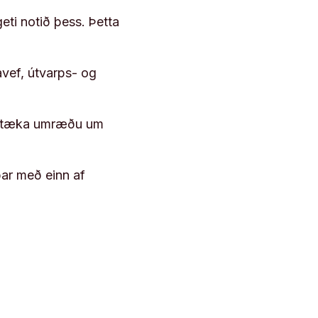
geti notið þess. Þetta
vef, útvarps- og
 róttæka umræðu um
þar með einn af