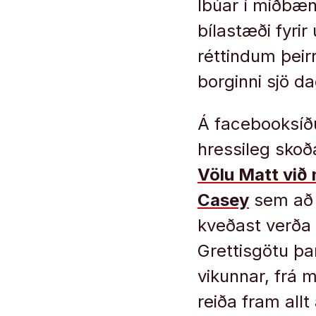
Íbúar í miðbæn
bílastæði fyrir
réttindum þeir
borginni sjö d
Á facebooksíðu
hressileg skoð
Völu Matt við 
Casey
sem að e
kveðast verða 
Grettisgötu þar
vikunnar, frá 
reiða fram all