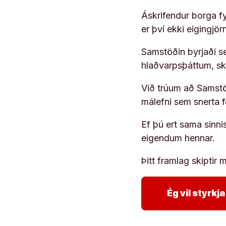
Áskrifendur borga fyr
er því ekki eigingjö
Samstöðin byrjaði s
hlaðvarpsþáttum, s
Við trúum að Samstöð
málefni sem snerta 
Ef þú ert sama sinni
eigendum hennar.
Þitt framlag skiptir m
Ég vil styrk