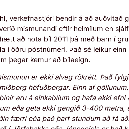
ahl, verkefnastjóri bendir á að auðvitað
 verið mismunandi eftir heimilum en sjál
hætt að nota bíl 2011 þá með barn í gr
óla í öðru póstnúmeri. Það sé leikur ein
um þegar kemur að bílaeign.
ismunun er ekki alveg rökrétt. Það fylgj
 miðborg höfuðborgar. Einn af göllunum, 
þínir eru á einkabílum og hafa ekki efni 
um eða geta ekki gengið 3-400 metra, 
in færri eða það þarf stundum að fá aðs
ýrð í Jörfabakka eða Jónsgeisla er það k