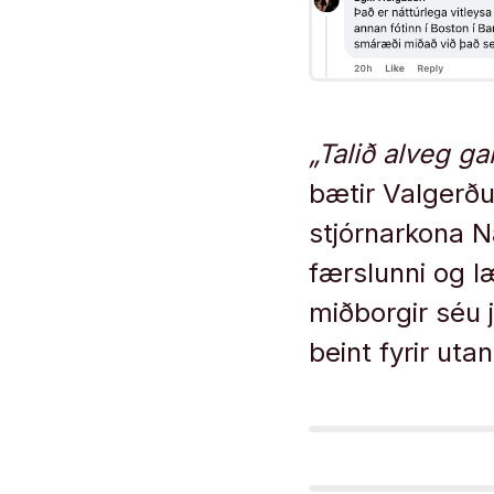
„Talið alveg ga
bætir Valgerðu
stjórnarkona N
færslunni og l
miðborgir séu j
beint fyrir utan