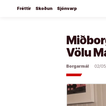
Áfram
Fréttir
Skoðun
Sjónvarp
að
efni
Miðborg
Völu M
Borgarmál
02/05