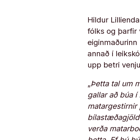
Hildur Lilliend
fólks og þarfir
eiginmaðurinn 
annað í leiksk
upp betri venj
„
Þetta tal um m
gallar að búa í
matargestirnir 
bílastæðagjöld
verða matarboð
þetta. Ef þú b