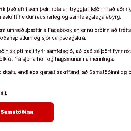
ir það efni sem þeir nota en tryggja í leiðinni að aðrir 
rn áskrift heldur rausnarleg og samfélagslega ábyrg.
em umræðuþættir á Facebook en er nú orðinn að frétta
koðanapistlum og sjónvarpsdagskrá.
in skipti máli fyrir samfélagið, að það sé þörf fyrir
fólk út frá sjónarhóli og hagsmunum almennings.
s skaltu endilega gerast áskrifandi að Samstöðinni og 
áli.
arrow_forward
ja Samstöðina