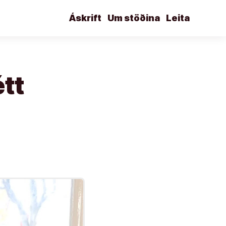
Áskrift
Um stöðina
Leita
étt