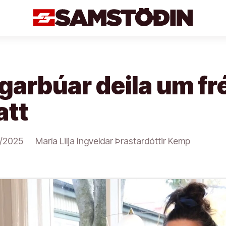
arbúar deila um fr
att
/2025
María Lilja Ingveldar Þrastardóttir Kemp