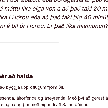
 máttu líka eiga von á að það taki 20 mí
ika í Hörpu eða að það taki þig 40 mínú
ni á bíl úr Hörpu. Er það líka mismunun?
þér að halda
í að byggja upp öflugum fjölmiðli.
 lesenda, áhorfenda og áheyrenda. Með því að gerast á
ufélaginu og þar með eigandi að Samstöðinni.