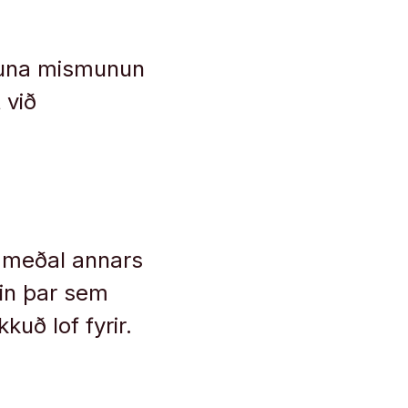
mtuna mismunun
 við
n meðal annars
rin þar sem
uð lof fyrir.