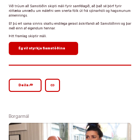
Við trúum að Samstöðin skipti máli fyrir samfélagið, að það sé þörf fyrir
róttæka umræðu um málefni sem snerta fólk út frá sjónarhóli og hagsmunum
almennings.
Ef þú ert sama sinnis skaltu endilega gerast áskrifandi að Samstöðinni og þar
með einn af eigendum hennar.
Þitt framlag skiptir máli.
arrow_forward
Ég vil styrkja Samstöðina
google_plus_reshare
link
Deila
Borgarmál