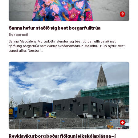
arrow_forward
Sanna hefur staðið sig best borgarfulltrúa
Borgarmál
Sanna Magdalena Mörtudóttir stendur sig best borgarfulltrúa að mat
fjórðung borgarbúa samkvæmt skoðanakönnun Maskínu. Hún nýtur mest
traust allra. Næstur …
arrow_forward
Reykjavíkurborg boðar fjölgun leikskólaplássa – í