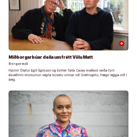
arrow_forward
Miðborgarbúar deila um frétt Völu Matt
Borgarmál
Hjónin Ólafur Egill Egilsson og Esther Talía Casey kveðast verða fyrir
ákveðinni mismunun vegna búsetu sinnar við Grettisgötu, frægir leggja orð í
belg.