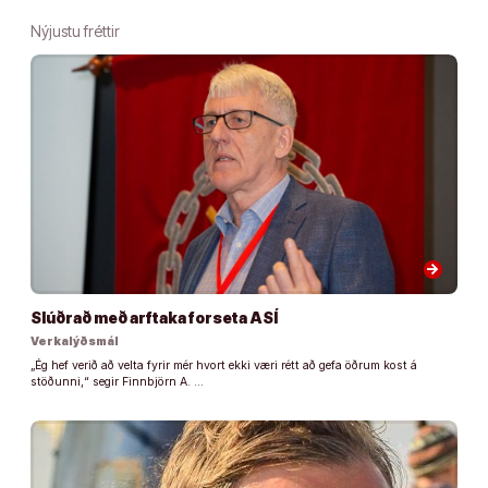
Nýjustu fréttir
arrow_forward
Slúðrað með arftaka forseta ASÍ
Verkalýðsmál
„Ég hef verið að velta fyrir mér hvort ekki væri rétt að gefa öðrum kost á
stöðunni,“ segir Finnbjörn A. …