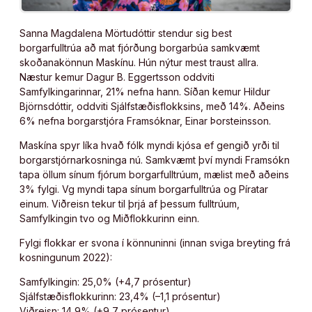
Sanna Magdalena Mörtudóttir stendur sig best
borgarfulltrúa að mat fjórðung borgarbúa samkvæmt
skoðanakönnun Maskínu. Hún nýtur mest traust allra.
Næstur kemur Dagur B. Eggertsson oddviti
Samfylkingarinnar, 21% nefna hann. Síðan kemur Hildur
Björnsdóttir, oddviti Sjálfstæðisflokksins, með 14%. Aðeins
6% nefna borgarstjóra Framsóknar, Einar Þorsteinsson.
Maskína spyr líka hvað fólk myndi kjósa ef gengið yrði til
borgarstjórnarkosninga nú. Samkvæmt því myndi Framsókn
tapa öllum sínum fjórum borgarfulltrúum, mælist með aðeins
3% fylgi. Vg myndi tapa sínum borgarfulltrúa og Píratar
einum. Viðreisn tekur til þrjá af þessum fulltrúum,
Samfylkingin tvo og Miðflokkurinn einn.
Fylgi flokkar er svona í könnuninni (innan sviga breyting frá
kosningunum 2022):
Samfylkingin: 25,0% (+4,7 prósentur)
Sjálfstæðisflokkurinn: 23,4% (–1,1 prósentur)
Viðreisn: 14,9% (+9,7 prósentur)