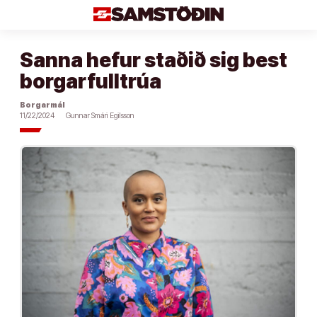
Áfram
að
efni
Sanna hefur staðið sig best
borgarfulltrúa
Borgarmál
11/22/2024
Gunnar Smári Egilsson