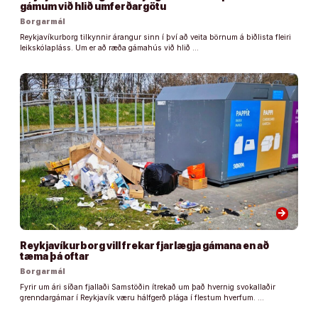
gámum við hlið umferðargötu
Borgarmál
Reykjavíkurborg tilkynnir árangur sinn í því að veita börnum á biðlista fleiri
leikskólapláss. Um er að ræða gámahús við hlið …
arrow_forward
Reykjavíkurborg vill frekar fjarlægja gámana en að
tæma þá oftar
Borgarmál
Fyrir um ári síðan fjallaði Samstöðin ítrekað um það hvernig svokallaðir
grenndargámar í Reykjavík væru hálfgerð plága í flestum hverfum. …