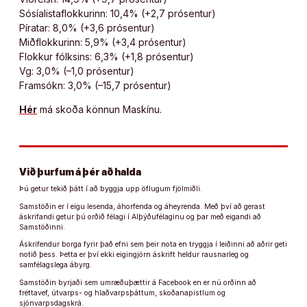
Sósíalistaflokkurinn: 10,4% (+2,7 prósentur)
Píratar: 8,0% (+3,6 prósentur)
Miðflokkurinn: 5,9% (+3,4 prósentur)
Flokkur fólksins: 6,3% (+1,8 prósentur)
Vg: 3,0% (–1,0 prósentur)
Framsókn: 3,0% (–15,7 prósentur)
Hér
má skoða könnun Maskínu.
Við þurfum á þér að halda
Þú getur tekið þátt í að byggja upp öflugum fjölmiðli.
Samstöðin er í eigu lesenda, áhorfenda og áheyrenda. Með því að gerast
áskrifandi getur þú orðið félagi í Alþýðufélaginu og þar með eigandi að
Samstöðinni.
Áskrifendur borga fyrir það efni sem þeir nota en tryggja í leiðinni að aðrir geti
notið þess. Þetta er því ekki eigingjörn áskrift heldur rausnarleg og
samfélagslega ábyrg.
Samstöðin byrjaði sem umræðuþættir á Facebook en er nú orðinn að
fréttavef, útvarps- og hlaðvarpsþáttum, skoðanapistlum og
sjónvarpsdagskrá.