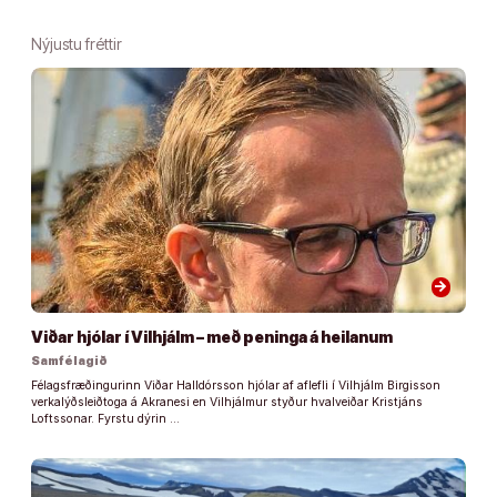
Nýjustu fréttir
arrow_forward
Viðar hjólar í Vilhjálm – með peninga á heilanum
Samfélagið
Félagsfræðingurinn Viðar Halldórsson hjólar af aflefli í Vilhjálm Birgisson
verkalýðsleiðtoga á Akranesi en Vilhjálmur styður hvalveiðar Kristjáns
Loftssonar. Fyrstu dýrin …