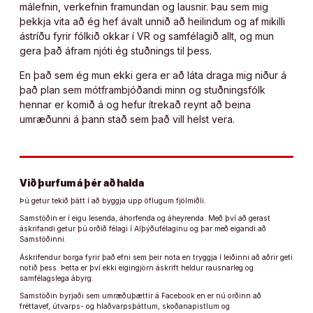
málefnin, verkefnin framundan og lausnir. Þau sem mig
þekkja vita að ég hef ávalt unnið að heilindum og af mikilli
ástríðu fyrir fólkið okkar í VR og samfélagið allt, og mun
gera það áfram njóti ég stuðnings til þess.
En það sem ég mun ekki gera er að láta draga mig niður á
það plan sem mótframbjóðandi minn og stuðningsfólk
hennar er komið á og hefur ítrekað reynt að beina
umræðunni á þann stað sem það vill helst vera.
Við þurfum á þér að halda
Þú getur tekið þátt í að byggja upp öflugum fjölmiðli.
Samstöðin er í eigu lesenda, áhorfenda og áheyrenda. Með því að gerast
áskrifandi getur þú orðið félagi í Alþýðufélaginu og þar með eigandi að
Samstöðinni.
Áskrifendur borga fyrir það efni sem þeir nota en tryggja í leiðinni að aðrir geti
notið þess. Þetta er því ekki eigingjörn áskrift heldur rausnarleg og
samfélagslega ábyrg.
Samstöðin byrjaði sem umræðuþættir á Facebook en er nú orðinn að
fréttavef, útvarps- og hlaðvarpsþáttum, skoðanapistlum og