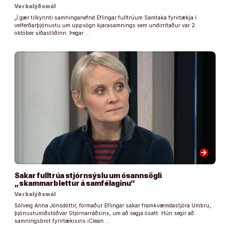
Verkalýðsmál
„Í gær tilkynnti samninganefnd Eflingar fulltrúum Samtaka fyrirtækja í
velferðarþjónustu um uppsögn kjarasamnings sem undirritaður var 2.
október síðastliðinn. Þegar …
arrow_forward
Sakar fulltrúa stjórnsýslu um ósannsögli
„skammarblettur á samfélaginu“
Verkalýðsmál
Sólveig Anna Jónsdóttir, formaður Eflingar sakar framkvæmdastjóra Umbru,
þjónustumiðstöðvar Stjórnarráðsins, um að segja ósatt. Hún segir að
samningsbrot fyrirtækisins iClean …