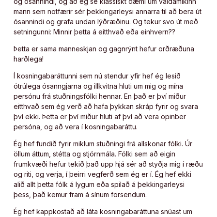
og ósannindi, og að ég sé klassískt dæmi um valdamikinn
mann sem notfærir sér þekkingarleysi annarra til að bera út
ósannindi og grafa undan lýðræðinu. Og tekur svo út með
setningunni: Minnir þetta á eitthvað eða einhvern??
Þetta er sama manneskjan og gagnrýnt hefur orðræðuna
harðlega!
Í kosningabaráttunni sem nú stendur yfir hef ég lesið
ótrúlega ósanngjarna og illkvitna hluti um mig og mína
persónu frá stuðningsfólki hennar. En það er því miður
eitthvað sem ég verð að hafa þykkan skráp fyrir og svara
því ekki. Þetta er því miður hluti af því að vera opinber
persóna, og að vera í kosningabaráttu.
Ég hef fundið fyrir miklum stuðningi frá allskonar fólki. Úr
öllum áttum, stétta og stjórnmála. Fólki sem að eigin
frumkvæði hefur tekið það upp hjá sér að styðja mig í ræðu
og riti, og verja, í þeirri vegferð sem ég er í. Ég hef ekki
alið allt þetta fólk á lygum eða spilað á þekkingarleysi
þess, það kemur fram á sínum forsendum.
Ég hef kappkostað að láta kosningabaráttuna snúast um