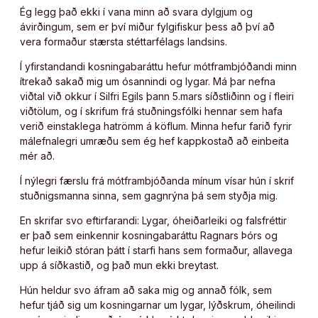
Ég legg það ekki í vana minn að svara dylgjum og
ávirðingum, sem er því miður fylgifiskur þess að því að
vera formaður stærsta stéttarfélags landsins.
Í yfirstandandi kosningabaráttu hefur mótframbjóðandi minn
ítrekað sakað mig um ósannindi og lygar. Má þar nefna
viðtal við okkur í Silfri Egils þann 5.mars síðstliðinn og í fleiri
viðtölum, og í skrifum frá stuðningsfólki hennar sem hafa
verið einstaklega hatrömm á köflum. Minna hefur farið fyrir
málefnalegri umræðu sem ég hef kappkostað að einbeita
mér að.
Í nýlegri færslu frá mótframbjóðanda mínum vísar hún í skrif
stuðnigsmanna sinna, sem gagnrýna þá sem styðja mig.
En skrifar svo eftirfarandi: Lygar, óheiðarleiki og falsfréttir
er það sem einkennir kosningabaráttu Ragnars Þórs og
hefur leikið stóran þátt í starfi hans sem formaður, allavega
upp á síðkastið, og það mun ekki breytast.
Hún heldur svo áfram að saka mig og annað fólk, sem
hefur tjáð sig um kosningarnar um lygar, lýðskrum, óheilindi