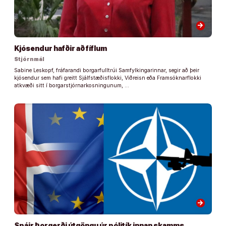
arrow_forward
Kjósendur hafðir að fíflum
Stjórnmál
Sabine Leskopf, fráfarandi borgarfulltrúi Samfylkingarinnar, segir að þeir
kjósendur sem hafi greitt Sjálfstæðisflokki, Viðreisn eða Framsóknarflokki
atkvæði sitt í borgarstjórnarkosningunum, …
arrow_forward
Spáir Þorgerði útgöngu úr pólitík innan skamms