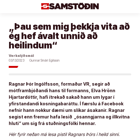
Áfram
að
efni
„Þau sem mig þekkja vita að
ég hef ávalt unnið að
heilindum“
Verkalýðsmál
03/13/2023
Gunnar Smári Egilsson
Ragnar Þór Ingólfsson, formaður VR, segir að
mótframbjóðandi hans til formanns, Elva Hrönn
Hjartardóttir, hafi ítrekað sakað hann um lygar í
yfirstandandi kosningabaráttu. Í færslu á Facebook
nefnir hann nokkur dæmi um slíkar ásakanir. Ragnar
segist enn fremur hafa lesið „ósanngjarna og illkvitna
hluti“ um sig frá stuðningsfólki hennar.
Hér fyrir neðan má lesa pistil Ragnars Þórs í heild sinni.