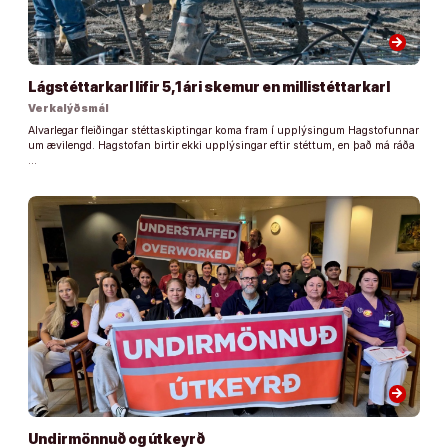
arrow_forward
Lágstéttarkarl lifir 5,1 ári skemur en millistéttarkarl
Verkalýðsmál
Alvarlegar fleiðingar stéttaskiptingar koma fram í upplýsingum Hagstofunnar
um ævilengd. Hagstofan birtir ekki upplýsingar eftir stéttum, en það má ráða
…
arrow_forward
Undirmönnuð og útkeyrð