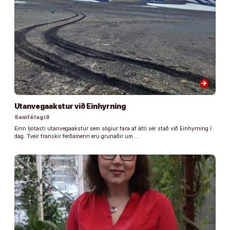
arrow_forward
Utanvegaakstur við Einhyrning
Samfélagið
Einn ljótasti utanvegaakstur sem sögiur fara af átti sér stað við Einhyrning í
dag. Tveir franskir ferðamenn eru grunaðir um …