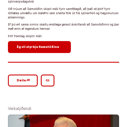
sjónvarpsdagskrá.
Við trúum að Samstöðin skipti máli fyrir samfélagið, að það sé þörf fyrir
róttæka umræðu um málefni sem snerta fólk út frá sjónarhóli og hagsmunum
almennings.
Ef þú ert sama sinnis skaltu endilega gerast áskrifandi að Samstöðinni og þar
með einn af eigendum hennar.
Þitt framlag skiptir máli.
arrow_forward
Ég vil styrkja Samstöðina
google_plus_reshare
link
Deila
Verkalýðsmál