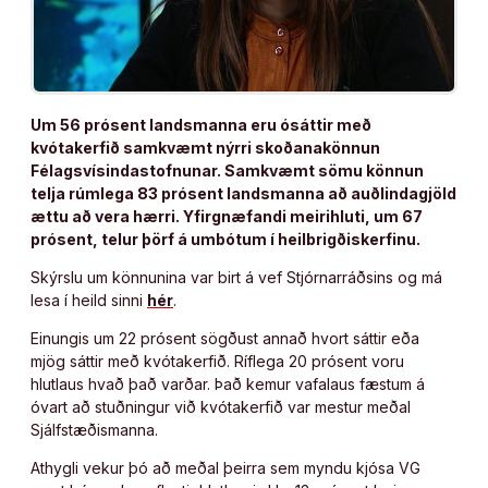
Um 56 prósent landsmanna eru ósáttir með
kvótakerfið samkvæmt nýrri skoðanakönnun
Félagsvísindastofnunar. Samkvæmt sömu könnun
telja rúmlega 83 prósent landsmanna að auðlindagjöld
ættu að vera hærri. Yfirgnæfandi meirihluti, um 67
prósent, telur þörf á umbótum í heilbrigðiskerfinu.
Skýrslu um könnunina var birt á vef Stjórnarráðsins og má
lesa í heild sinni
hér
.
Einungis um 22 prósent sögðust annað hvort sáttir eða
mjög sáttir með kvótakerfið. Ríflega 20 prósent voru
hlutlaus hvað það varðar. Það kemur vafalaus fæstum á
óvart að stuðningur við kvótakerfið var mestur meðal
Sjálfstæðismanna.
Athygli vekur þó að meðal þeirra sem myndu kjósa VG