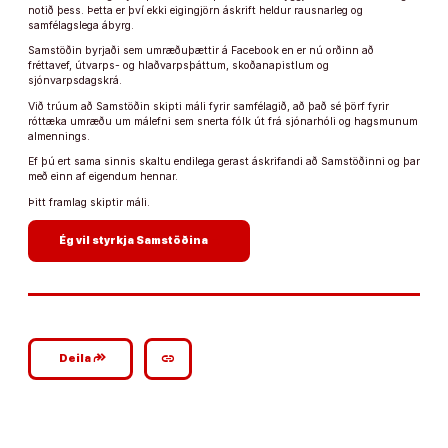
notið þess. Þetta er því ekki eigingjörn áskrift heldur rausnarleg og
samfélagslega ábyrg.
Samstöðin byrjaði sem umræðuþættir á Facebook en er nú orðinn að
fréttavef, útvarps- og hlaðvarpsþáttum, skoðanapistlum og
sjónvarpsdagskrá.
Við trúum að Samstöðin skipti máli fyrir samfélagið, að það sé þörf fyrir
róttæka umræðu um málefni sem snerta fólk út frá sjónarhóli og hagsmunum
almennings.
Ef þú ert sama sinnis skaltu endilega gerast áskrifandi að Samstöðinni og þar
með einn af eigendum hennar.
Þitt framlag skiptir máli.
arrow_forward
Ég vil styrkja Samstöðina
google_plus_reshare
link
Deila