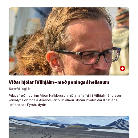
arrow_forward
Viðar hjólar í Vilhjálm – með peninga á heilanum
Samfélagið
Félagsfræðingurinn Viðar Halldórsson hjólar af aflefli í Vilhjálm Birgisson
verkalýðsleiðtoga á Akranesi en Vilhjálmur styður hvalveiðar Kristjáns
Loftssonar. Fyrstu dýrin …