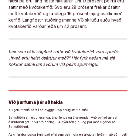
næst þá eru lang flestir hlutlausir. Um 13 prósent þeirra eru
sáttir með kvótakerfið. Svo eru 28 prósent frekar ósáttir
með kvótakerfið og tæplega 16 prósent mjög ósáttir með
kerfið. Langflestir stuðningsmanna VG skiluðu auðu hvað
kvótakerfið varðar, eða um 42 prósent.
Þeir sem ekki sögðust sáttir við kvótakerfið voru spurðir
„hvað ertu helst ósátt/ur með?“ Hér fyrir neðan má sjá
nokkur dæmi um svörum við þeirri spurningu.
Við þurfum á þér að halda
Þú getur tekið þátt í að byggja upp öflugum fjölmiðli.
Samstöðin er í eigu lesenda, áhorfenda og áheyrenda. Með því að gerast
áskrifandi getur þú orðið félagi í Alþýðufélaginu og þar með eigandi að
Samstöðinni.
Áskrifendur borga fyrir það efni sem þeir nota en tryggja í leiðinni að aðrir geti