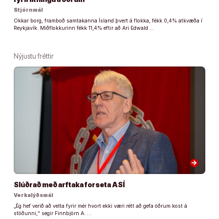
Stjórnmál
Okkar borg, framboð samtakanna Ísland þvert á flokka, fékk 0,4% atkvæða í
Reykjavík. Miðflokkurinn fékk 11,4% eftir að Ari Edwald …
Nýjustu fréttir
arrow_forward
Slúðrað með arftaka forseta ASÍ
Verkalýðsmál
„Ég hef verið að velta fyrir mér hvort ekki væri rétt að gefa öðrum kost á
stöðunni,“ segir Finnbjörn A. …