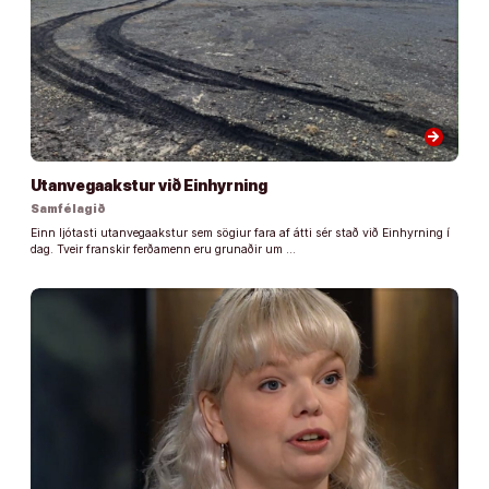
arrow_forward
Utanvegaakstur við Einhyrning
Samfélagið
Einn ljótasti utanvegaakstur sem sögiur fara af átti sér stað við Einhyrning í
dag. Tveir franskir ferðamenn eru grunaðir um …