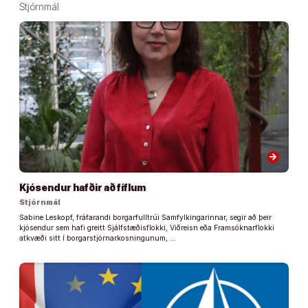
Stjórnmál
arrow_forward
Kjósendur hafðir að fíflum
Stjórnmál
Sabine Leskopf, fráfarandi borgarfulltrúi Samfylkingarinnar, segir að þeir
kjósendur sem hafi greitt Sjálfstæðisflokki, Viðreisn eða Framsóknarflokki
atkvæði sitt í borgarstjórnarkosningunum, …