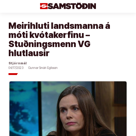
Áfram
að
efni
Meirihluti landsmanna á
móti kvótakerfinu –
Stuðningsmenn VG
hlutlausir
Stjórnmál
04/17/2023
Gunnar Smári Egilsson