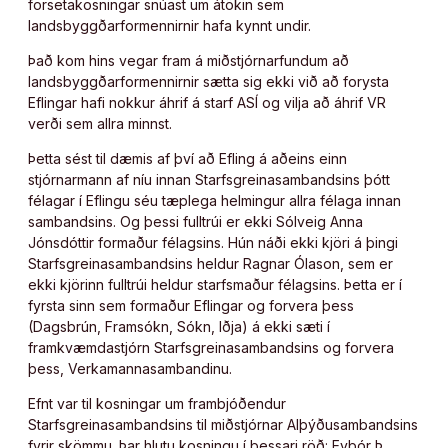
forsetakosningar snúast um átökin sem
landsbyggðarformennirnir hafa kynnt undir.
Það kom hins vegar fram á miðstjórnarfundum að
landsbyggðarformennirnir sætta sig ekki við að forysta
Eflingar hafi nokkur áhrif á starf ASÍ og vilja að áhrif VR
verði sem allra minnst.
Þetta sést til dæmis af því að Efling á aðeins einn
stjórnarmann af níu innan Starfsgreinasambandsins þótt
félagar í Eflingu séu tæplega helmingur allra félaga innan
sambandsins. Og þessi fulltrúi er ekki Sólveig Anna
Jónsdóttir formaður félagsins. Hún náði ekki kjöri á þingi
Starfsgreinasambandsins heldur Ragnar Ólason, sem er
ekki kjörinn fulltrúi heldur starfsmaður félagsins. Þetta er í
fyrsta sinn sem formaður Eflingar og forvera þess
(Dagsbrún, Framsókn, Sókn, Iðja) á ekki sæti í
framkvæmdastjórn Starfsgreinasambandsins og forvera
þess, Verkamannasambandinu.
Efnt var til kosningar um frambjóðendur
Starfsgreinasambandsins til miðstjórnar Alþýðusambandsins
fyrir skömmu. Þar hlutu kosningu í þessari röð: Eyþór Þ.