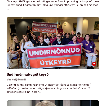
Alvarlegar fleiðingar stéttaskiptingar koma fram í upplýsingum Hagstofunnar
um ævilengd. Hagstofan birtir ekki upplýsingar eftir stéttum, en það má ráða
…
arrow_forward
Undirmönnuð og útkeyrð
Verkalýðsmál
„Í gær tilkynnti samninganefnd Eflingar fulltrúum Samtaka fyrirtækja í
velferðarþjónustu um uppsögn kjarasamnings sem undirritaður var 2.
október síðastliðinn. Þegar …