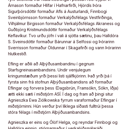
Árnason formaður Hlífar í Hafnarfirði, Hjördís Þóra
Sigurþórsdóttir formaður Afls á Austurlandi, Finnbogi
Sveinbjörnsson formaður Verkalýðsfélags Vestfirðinga,
Vilhjálmur Birgisson formaður Verkalýðsfélags Akraness og
Guðbjörg Kristmundsdóttir formaður Verkalýðsfélags
Keflavíkur. Tvo urðu jöfn í vali á sjötta sætinu, þau Halldóra
S. Sveinsdóttir formaður Bárunnar á Selfossi og Þórarinn
Sverrisson formaður Öldunnar í Skagafirði og vann Þórarinn
hlutkestið.
Efling er aðili að Alþýðusambandinu í gegnum
Starfsgreinasambandsins. Undir venjulegum
kringumstæðum yrði þessi listi sjálfkjörinn. Það yrði þá í
fyrsta sinn frá stofnun Alþýðusambandisns að formaður
Eflingar og forvera þess (Dagsbrún, Framsókn, Sókn, Iðja)
ætti ekki sæti í miðstjórn ASÍ. Í dag og fram að þingi situr
Agnieszka Ewa Ziólkowska fyrrum varaformaður Eflingar í
miðstjórninni. Hún verður því líklega síðasti fulltrúi þessa
stóra félags í miðstjórn Alþýðusambandsins.
Agnieszka er eins og Ólöf Helga, og reyndar Finnbogi og
Halldóra einnig, stjórnarmaður í verkalýðsmálaráði