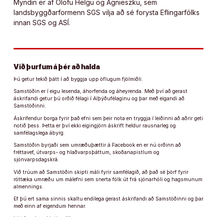
Myndin er af Ólöfu Helgu og Agnieszku, sem
landsbyggðarformenn SGS vilja að sé forysta Eflingarfólks
innan SGS og ASÍ.
Við þurfum á þér að halda
Þú getur tekið þátt í að byggja upp öflugum fjölmiðli.
Samstöðin er í eigu lesenda, áhorfenda og áheyrenda. Með því að gerast
áskrifandi getur þú orðið félagi í Alþýðufélaginu og þar með eigandi að
Samstöðinni.
Áskrifendur borga fyrir það efni sem þeir nota en tryggja í leiðinni að aðrir geti
notið þess. Þetta er því ekki eigingjörn áskrift heldur rausnarleg og
samfélagslega ábyrg.
Samstöðin byrjaði sem umræðuþættir á Facebook en er nú orðinn að
fréttavef, útvarps- og hlaðvarpsþáttum, skoðanapistlum og
sjónvarpsdagskrá.
Við trúum að Samstöðin skipti máli fyrir samfélagið, að það sé þörf fyrir
róttæka umræðu um málefni sem snerta fólk út frá sjónarhóli og hagsmunum
almennings.
Ef þú ert sama sinnis skaltu endilega gerast áskrifandi að Samstöðinni og þar
með einn af eigendum hennar.