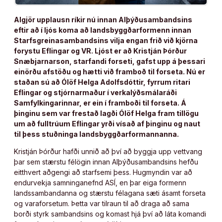
Algjör upplausn ríkir nú innan Alþýðusambandsins
eftir að í ljós koma að landsbyggðarformenn innan
Starfsgreinasambandsins vilja engan frið við kjörna
forystu Eflingar og VR. Ljóst er að Kristján Þórður
Snæbjarnarson, starfandi forseti, gafst upp á þessari
einörðu afstöðu og hætti við framboð til forseta. Nú er
staðan sú að Ólöf Helga Adolfsdóttir, fyrrum ritari
Eflingar og stjórnarmaður í verkalýðsmálaráði
Samfylkingarinnar, er ein í framboði til forseta. Á
þinginu sem var frestað lagði Ólöf Helga fram tillögu
um að fulltrúum Eflingar yrði vísað af þinginu og naut
til þess stuðninga landsbyggðarformannanna.
Kristján Þórður hafði unnið að því að byggja upp vettvang
þar sem stærstu félögin innan Alþýðusambandsins hefðu
eitthvert aðgengi að starfsemi þess. Hugmyndin var að
endurvekja samninganefnd ASÍ, en þar eiga formenn
landssambandanna og stærstu félagana sæti ásamt forseta
og varaforsetum. Þetta var tilraun til að draga að sama
borði styrk sambandsins og komast hjá því að láta komandi