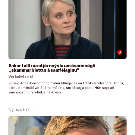
arrow_forward
Sakar fulltrúa stjórnsýslu um ósannsögli
„skammarblettur á samfélaginu“
Verkalýðsmál
Sólveig Anna Jónsdóttir, formaður Eflingar sakar framkvæmdastjóra Umbru,
þjónustumiðstöðvar Stjórnarráðsins, um að segja ósatt. Hún segir að
samningsbrot fyrirtækisins iClean …
Nýjustu fréttir