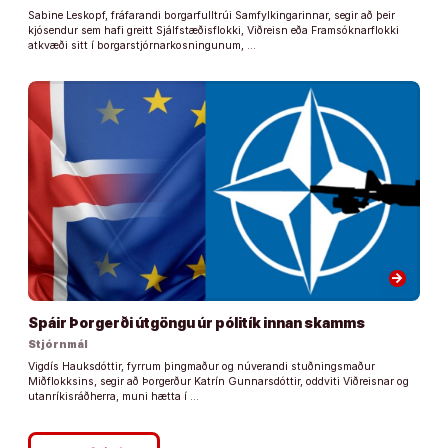
Sabine Leskopf, fráfarandi borgarfulltrúi Samfylkingarinnar, segir að þeir
kjósendur sem hafi greitt Sjálfstæðisflokki, Viðreisn eða Framsóknarflokki
atkvæði sitt í borgarstjórnarkosningunum, …
arrow_forward
Spáir Þorgerði útgöngu úr pólitík innan skamms
Stjórnmál
Vigdís Hauksdóttir, fyrrum þingmaður og núverandi stuðningsmaður
Miðflokksins, segir að Þorgerður Katrín Gunnarsdóttir, oddviti Viðreisnar og
utanríkisráðherra, muni hætta í …