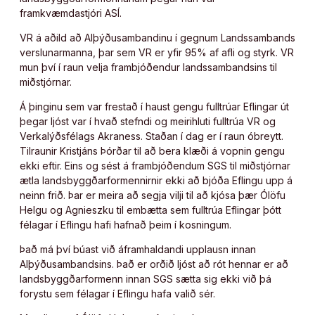
framkvæmdastjóri ASÍ.
VR á aðild að Alþýðusambandinu í gegnum Landssambands
verslunarmanna, þar sem VR er yfir 95% af afli og styrk. VR
mun því í raun velja frambjóðendur landssambandsins til
miðstjórnar.
Á þinginu sem var frestað í haust gengu fulltrúar Eflingar út
þegar ljóst var í hvað stefndi og meirihluti fulltrúa VR og
Verkalýðsfélags Akraness. Staðan í dag er í raun óbreytt.
Tilraunir Kristjáns Þórðar til að bera klæði á vopnin gengu
ekki eftir. Eins og sést á frambjóðendum SGS til miðstjórnar
ætla landsbyggðarformennirnir ekki að bjóða Eflingu upp á
neinn frið. Þar er meira að segja vilji til að kjósa þær Ólöfu
Helgu og Agnieszku til embætta sem fulltrúa Eflingar þótt
félagar í Eflingu hafi hafnað þeim í kosningum.
Það má því búast við áframhaldandi upplausn innan
Alþýðusambandsins. Það er orðið ljóst að rót hennar er að
landsbyggðarformenn innan SGS sætta sig ekki við þá
forystu sem félagar í Eflingu hafa valið sér.