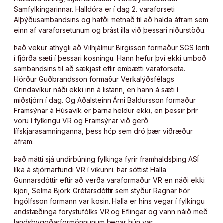
Samfylkingarinnar. Halldóra er í dag 2. varaforseti
Alþýðusambandsins og hafði metnað til að halda áfram sem
einn af varaforsetunum og brást illa við þessari niðurstöðu.
Það vekur athygli að Vilhjálmur Birgisson formaður SGS lenti
í fjórða sæti í þessari kosningu. Hann hefur því ekki umboð
sambandsins til að sækjast eftir embætti varaforseta.
Hörður Guðbrandsson formaður Verkalýðsfélags
Grindavíkur náði ekki inn á listann, en hann á sæti í
miðstjórn í dag. Og Aðalsteinn Árni Baldursson formaður
Framsýnar á Húsavík er þarna heldur ekki, en þessir þrír
voru í fylkingu VR og Framsýnar við gerð
lífskjarasamninganna, þess hóp sem dró þær viðræður
áfram.
Það mátti sjá undirbúning fylkinga fyrir framhaldsþing ASÍ
líka á stjórnarfundi VR í vikunni. Þar sóttist Halla
Gunnarsdóttir eftir að verða varaformaður VR en náði ekki
kjöri, Selma Björk Grétarsdóttir sem styður Ragnar Þór
Ingólfsson formann var kosin. Halla er hins vegar í fylkingu
andstæðinga forystufólks VR og Eflingar og vann náið með
landsbyggðarformönnunum þegar hún var