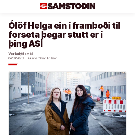
Áfram
að
efni
Ólöf Helga ein í framboði til
forseta þegar stutt er í
þing ASÍ
Verkalýðsmál
04/06/2023
Gunnar Smári Egilsson