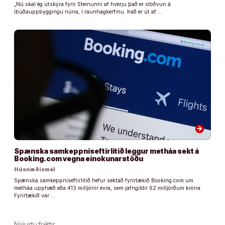
„Nú skal ég útskýra fyrir Steinunni af hverju það er stöðvun á
íbúðauppbyggingu núna, í raunhagkerfinu. Það er út af …
arrow_forward
Spænska samkeppniseftirlitið leggur metháa sekt á
Booking.com vegna einokunarstöðu
Húsnæðismál
Spænska samkeppniseftirlitið hefur sektað fyrirtækið Booking.com um
metháa upphæð eða 413 milljónir evra, sem jafngildir 62 milljörðum króna.
Fyrirtækið var …
Nýjustu fréttir