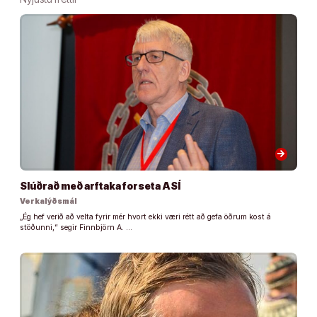
arrow_forward
Slúðrað með arftaka forseta ASÍ
Verkalýðsmál
„Ég hef verið að velta fyrir mér hvort ekki væri rétt að gefa öðrum kost á
stöðunni,“ segir Finnbjörn A. …