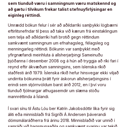
sem tíunduð væru í samningnum væru matskennd og
að gætu í tilvikum frekar talist stefnuyfirlýsingar en
eiginleg réttindi.
Umrædd bókun felur í sér að aðildarríki samþykki lögbærni
eftirlitsnefndar til þess að taka við kærum frá einstaklingum
sem telja að aðildarríki hafi brotið gegn réttindum
samkvæmt samningnum um efnahagsleg, félagsleg og
menningarleg réttindi. Bókunin var samþykkt með
yfirgnæfandi meirihluta á allsherjarþingi Sameinuðu
þjóðanna í desember 2008 og á hún að tryggja að ríki fari í
reynd eftir ákvæðum samningsins, sem íslenska ríkið
staðfesti árið 1979. Íslenska ríkið hefur hinsvegar ekki viljað
undirrita bókunina þrátt fyrir áskorun allsherjarþingsins í
erindi sem stjórnvöldum barst árið 2012, en í því voru
tíunduð fjölmargar athugasemdir um slæma stöðu
mannréttinda á Íslandi.
Í svari sínu til Ástu Lóu ber Katrín Jakobsdóttir líka fyrir sig
áliti eða minnisblaði frá Sigríði Á Andersen þáverandi
dómsmálaráðherra frá árinu 2018. Minnisblaðið var unnið í
samráði við hagsmunaaðila og samkvæmt svarinu var tekið