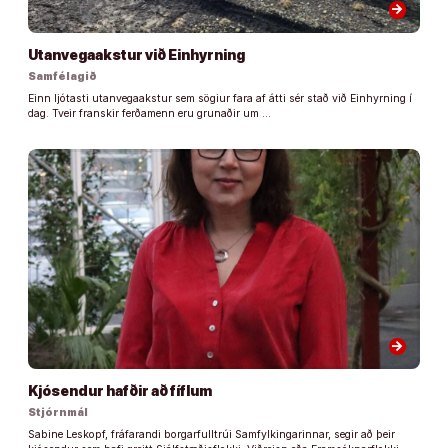
arrow_forward
Utanvegaakstur við Einhyrning
Samfélagið
Einn ljótasti utanvegaakstur sem sögiur fara af átti sér stað við Einhyrning í
dag. Tveir franskir ferðamenn eru grunaðir um …
arrow_forward
Kjósendur hafðir að fíflum
Stjórnmál
Sabine Leskopf, fráfarandi borgarfulltrúi Samfylkingarinnar, segir að þeir