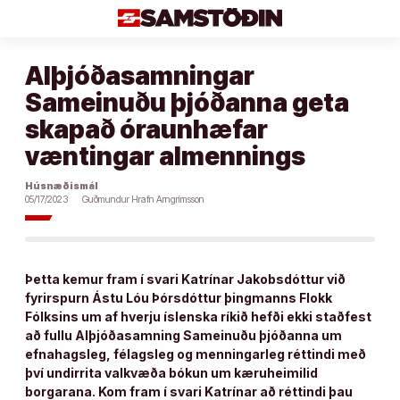
Áfram
að
efni
Alþjóðasamningar
Sameinuðu þjóðanna geta
skapað óraunhæfar
væntingar almennings
Húsnæðismál
05/17/2023
Guðmundur Hrafn Arngrímsson
Þetta kemur fram í svari Katrínar Jakobsdóttur við
fyrirspurn Ástu Lóu Þórsdóttur þingmanns Flokk
Fólksins um af hverju íslenska ríkið hefði ekki staðfest
að fullu Alþjóðasamning Sameinuðu þjóðanna um
efnahagsleg, félagsleg og menningarleg réttindi með
því undirrita valkvæða bókun um kæruheimilid
borgarana. Kom fram í svari Katrínar að réttindi þau