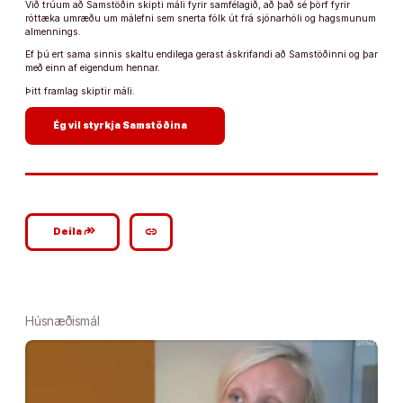
Við trúum að Samstöðin skipti máli fyrir samfélagið, að það sé þörf fyrir
róttæka umræðu um málefni sem snerta fólk út frá sjónarhóli og hagsmunum
almennings.
Ef þú ert sama sinnis skaltu endilega gerast áskrifandi að Samstöðinni og þar
með einn af eigendum hennar.
Þitt framlag skiptir máli.
arrow_forward
Ég vil styrkja Samstöðina
google_plus_reshare
link
Deila
Húsnæðismál