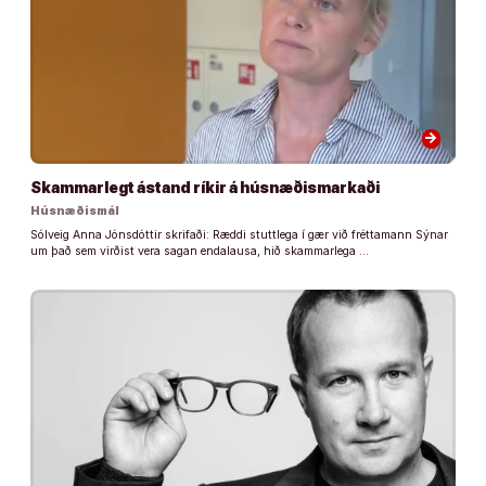
arrow_forward
Skammarlegt ástand ríkir á húsnæðismarkaði
Húsnæðismál
Sólveig Anna Jónsdóttir skrifaði: Ræddi stuttlega í gær við fréttamann Sýnar
um það sem virðist vera sagan endalausa, hið skammarlega …