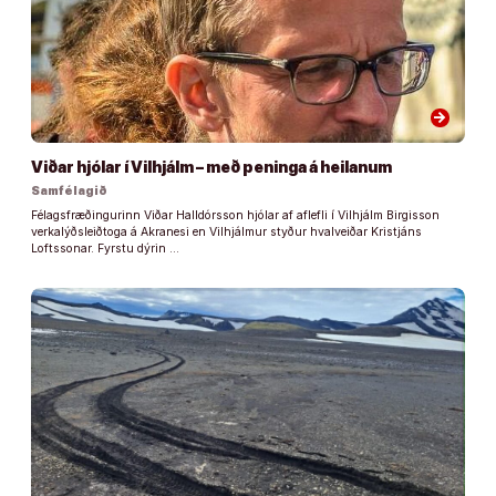
arrow_forward
Viðar hjólar í Vilhjálm – með peninga á heilanum
Samfélagið
Félagsfræðingurinn Viðar Halldórsson hjólar af aflefli í Vilhjálm Birgisson
verkalýðsleiðtoga á Akranesi en Vilhjálmur styður hvalveiðar Kristjáns
Loftssonar. Fyrstu dýrin …