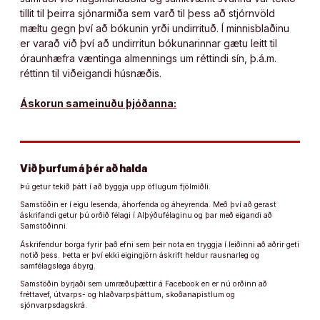
tillit til þeirra sjónarmiða sem varð til þess að stjórnvöld
mæltu gegn því að bókunin yrði undirrituð. Í minnisblaðinu
er varað við því að undirritun bókunarinnar gætu leitt til
óraunhæfra væntinga almennings um réttindi sín, þ.á.m.
réttinn til viðeigandi húsnæðis.
Áskorun sameinuðu þjóðanna:
Við þurfum á þér að halda
Þú getur tekið þátt í að byggja upp öflugum fjölmiðli.
Samstöðin er í eigu lesenda, áhorfenda og áheyrenda. Með því að gerast
áskrifandi getur þú orðið félagi í Alþýðufélaginu og þar með eigandi að
Samstöðinni.
Áskrifendur borga fyrir það efni sem þeir nota en tryggja í leiðinni að aðrir geti
notið þess. Þetta er því ekki eigingjörn áskrift heldur rausnarleg og
samfélagslega ábyrg.
Samstöðin byrjaði sem umræðuþættir á Facebook en er nú orðinn að
fréttavef, útvarps- og hlaðvarpsþáttum, skoðanapistlum og
sjónvarpsdagskrá.