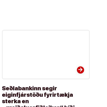
arrow_forward
Seðlabankinn segir
eiginfjárstöðu fyrirtækja
sterka en