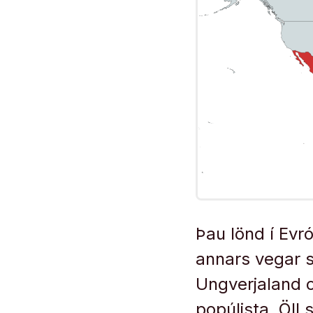
Þau lönd í Evr
annars vegar s
Ungverjaland o
popúlista. Öll 