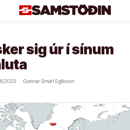
sker sig úr í sínum
luta
4/2023
Gunnar Smári Egilsson