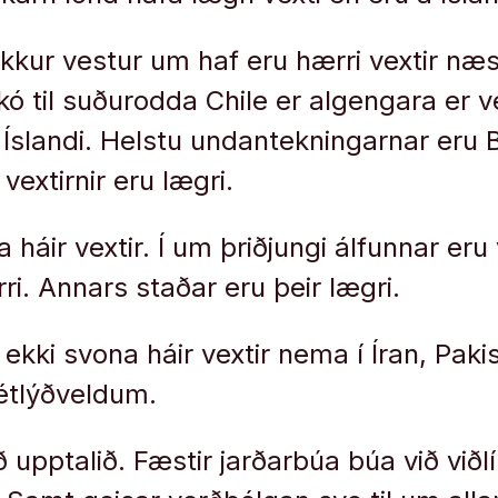
 okkur vestur um haf eru hærri vextir næ
ó til suðurodda Chile er algengara er ve
 Íslandi. Helstu undantekningarnar eru B
extirnir eru lægri.
a háir vextir. Í um þriðjungi álfunnar eru 
ri. Annars staðar eru þeir lægri.
 ekki svona háir vextir nema í Íran, Pak
étlýðveldum.
 upptalið. Fæstir jarðarbúa búa við viðl