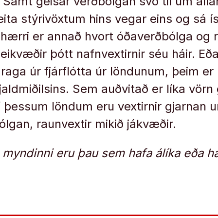
. Samt geisar verðbólgan svo til um alla
ita stýrivöxtum hins vegar eins og sá ís
 hærri er annað hvort óðaverðbólga og r
ikvæðir þótt nafnvextirnir séu háir. Eða
 draga úr fjárflótta úr löndunum, þeim er þ
gjaldmiðilsins. Sem auðvitað er líka vörn
í þessum löndum eru vextirnir gjarnan 
ólgan, raunvextir mikið jákvæðir.
 myndinni eru þau sem hafa álíka eða hær