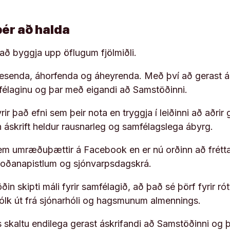
þér að halda
í að byggja upp öflugum fjölmiðli.
 lesenda, áhorfenda og áheyrenda. Með því að gerast á
ufélaginu og þar með eigandi að Samstöðinni.
ir það efni sem þeir nota en tryggja í leiðinni að aðrir 
rn áskrift heldur rausnarleg og samfélagslega ábyrg.
em umræðuþættir á Facebook en er nú orðinn að frétta
koðanapistlum og sjónvarpsdagskrá.
in skipti máli fyrir samfélagið, að það sé þörf fyrir
fólk út frá sjónarhóli og hagsmunum almennings.
s skaltu endilega gerast áskrifandi að Samstöðinni og 