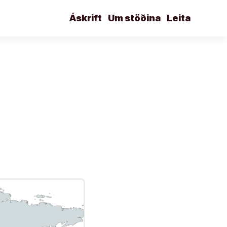
Áskrift
Um stöðina
Leita