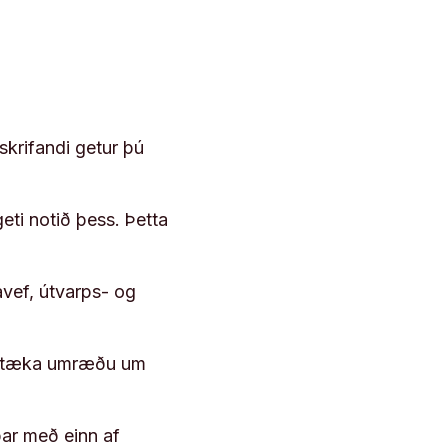
skrifandi getur þú
geti notið þess. Þetta
vef, útvarps- og
 róttæka umræðu um
þar með einn af