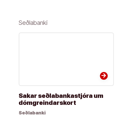
Seðlabanki
arrow_forward
Sakar seðlabankastjóra um
dómgreindarskort
Seðlabanki