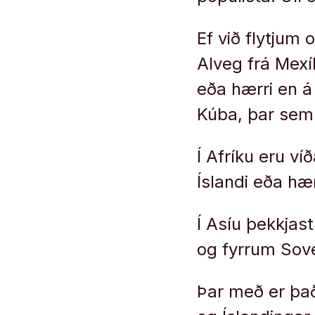
Ef við flytjum
Alveg frá Mexík
eða hærri en á
Kúba, þar sem v
Í Afríku eru víð
Íslandi eða hær
Í Asíu þekkjast
og fyrrum Sov
Þar með er það