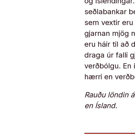
og Íslendingar
seðlabankar be
sem vextir eru
gjarnan mjög ne
eru háir til að
draga úr falli 
verðbólgu. En 
hærri en verðb
Rauðu löndin á
en Ísland.