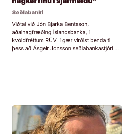
hagkerfinu í sjálfheldu“
Seðlabanki
Viðtal við Jón Bjarka Bentsson,
aðalhagfræðing Íslandsbanka, í
kvöldfréttum RÚV í gær virðist benda til
þess að Ásgeir Jónsson seðlabankastjóri …