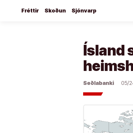
Áfram
Fréttir
Skoðun
Sjónvarp
að
efni
Ísland 
heimsh
Seðlabanki
05/2