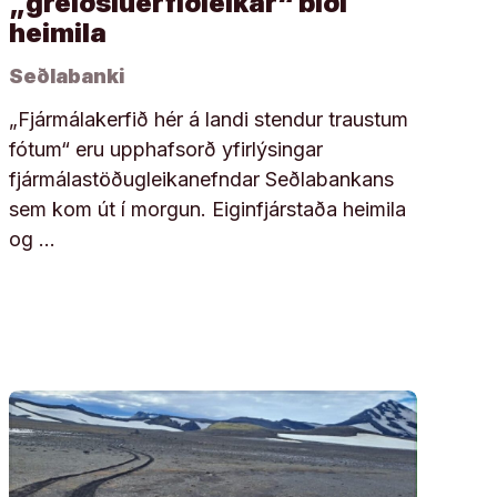
„greiðsluerfiðleikar“ bíði
heimila
Seðlabanki
„Fjármálakerfið hér á landi stendur traustum
fótum“ eru upphafsorð yfirlýsingar
fjármálastöðugleikanefndar Seðlabankans
sem kom út í morgun. Eiginfjárstaða heimila
og …