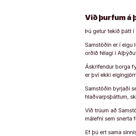
Við þurfum á 
Þú getur tekið þátt 
Samstöðin er í eigu
orðið félagi í Alþýð
Áskrifendur borga fyr
er því ekki eigingjö
Samstöðin byrjaði s
hlaðvarpsþáttum, s
Við trúum að Samstöð
málefni sem snerta 
Ef þú ert sama sinni