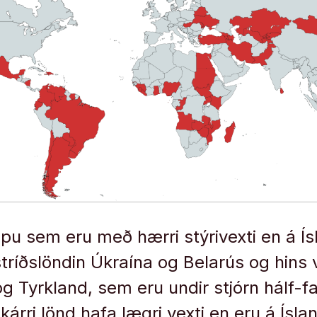
ópu sem eru með hærri stýrivexti en á Ís
tríðslöndin Úkraína og Belarús og hins 
g Tyrkland, sem eru undir stjórn hálf-f
skárri lönd hafa lægri vexti en eru á Íslan