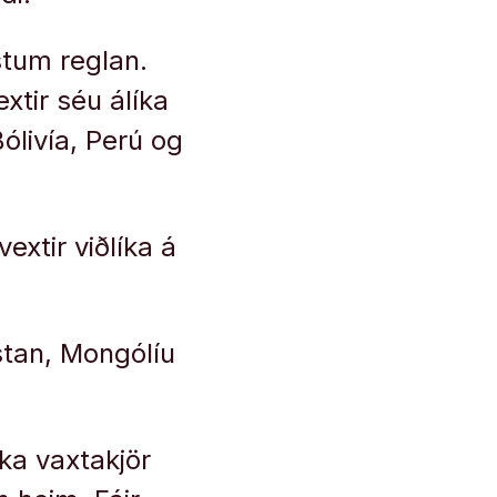
stum reglan.
xtir séu álíka
ólivía, Perú og
vextir viðlíka á
istan, Mongólíu
íka vaxtakjör