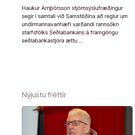
Haukur Arnþórsson stjórnsýslufræðingur
segir í samtali við Samstöðina að reglur um
undirmannavanhæfi varðandi rannsókn
starfsfólks Seðlabankans á framgöngu
seðlabankastjóra ættu …
Nýjustu fréttir