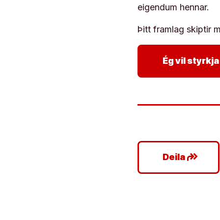
eigendum hennar.
Þitt framlag skiptir m
Ég vil styrk
google_plus_reshare
Deila