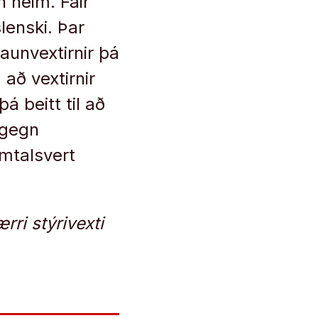
n heim. Fáir
lenski. Þar
aunvextirnir þá
 að vextirnir
á beitt til að
 gegn
umtalsvert
ri stýrivexti