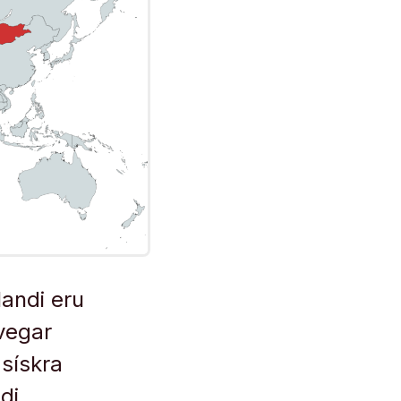
landi eru
vegar
asískra
di.