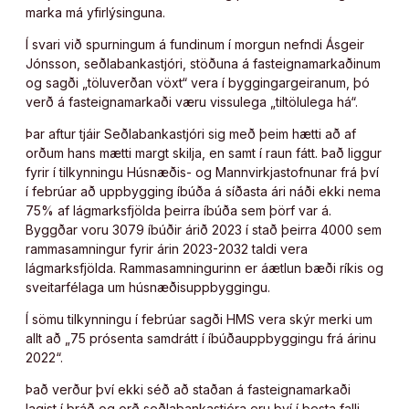
marka má yfirlýsinguna.
Í svari við spurningum á fundinum í morgun nefndi Ásgeir
Jónsson, seðlabankastjóri, stöðuna á fasteignamarkaðinum
og sagði „töluverðan vöxt“ vera í byggingargeiranum, þó
verð á fasteignamarkaði væru vissulega „tiltölulega há“.
Þar aftur tjáir Seðlabankastjóri sig með þeim hætti að af
orðum hans mætti margt skilja, en samt í raun fátt. Það liggur
fyrir í tilkynningu Húsnæðis- og Mannvirkjastofnunar frá því
í febrúar að uppbygging íbúða á síðasta ári náði ekki nema
75% af lágmarksfjölda þeirra íbúða sem þörf var á.
Byggðar voru 3079 íbúðir árið 2023 í stað þeirra 4000 sem
rammasamningur fyrir árin 2023-2032 taldi vera
lágmarksfjölda. Rammasamningurinn er áætlun bæði ríkis og
sveitarfélaga um húsnæðisuppbyggingu.
Í sömu tilkynningu í febrúar sagði HMS vera skýr merki um
allt að „75 prósenta samdrátt í íbúðauppbyggingu frá árinu
2022“.
Það verður því ekki séð að staðan á fasteignamarkaði
lagist í bráð og orð seðlabankastjóra eru því í besta falli