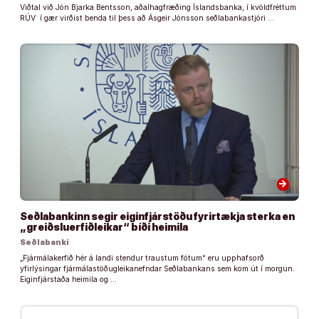
Viðtal við Jón Bjarka Bentsson, aðalhagfræðing Íslandsbanka, í kvöldfréttum
RÚV í gær virðist benda til þess að Ásgeir Jónsson seðlabankastjóri …
arrow_forward
Seðlabankinn segir eiginfjárstöðu fyrirtækja sterka en
„greiðsluerfiðleikar“ bíði heimila
Seðlabanki
„Fjármálakerfið hér á landi stendur traustum fótum“ eru upphafsorð
yfirlýsingar fjármálastöðugleikanefndar Seðlabankans sem kom út í morgun.
Eiginfjárstaða heimila og …