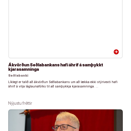
arrow_forward
Ákvörðun Seðlabankans hafi áhrif á samþykkt
kjarasamninga
Seðlabanki
Líklegt er talið að ákvörðun Seðlabankans um að lækka ekki stýrivexti hafi
áhrif á vilja láglaunafólks til að samþykkja kjarasamninga. …
Nýjustu fréttir