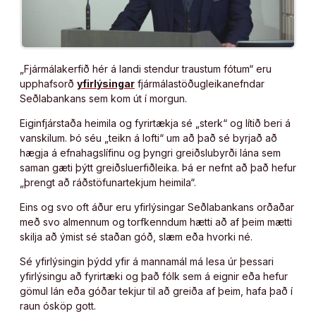
„Fjármálakerfið hér á landi stendur traustum fótum“ eru
upphafsorð
yfirlýsingar
fjármálastöðugleikanefndar
Seðlabankans sem kom út í morgun.
Eiginfjárstaða heimila og fyrirtækja sé „sterk“ og lítið beri á
vanskilum. Þó séu „teikn á lofti“ um að það sé byrjað að
hægja á efnahagslífinu og þyngri greiðslubyrði lána sem
saman gæti þýtt greiðsluerfiðleika. Þá er nefnt að það hefur
„þrengt að ráðstöfunartekjum heimila“.
Eins og svo oft áður eru yfirlýsingar Seðlabankans orðaðar
með svo almennum og torfkenndum hætti að af þeim mætti
skilja að ýmist sé staðan góð, slæm eða hvorki né.
Sé yfirlýsingin þýdd yfir á mannamál má lesa úr þessari
yfirlýsingu að fyrirtæki og það fólk sem á eignir eða hefur
gömul lán eða góðar tekjur til að greiða af þeim, hafa það í
raun ósköp gott.