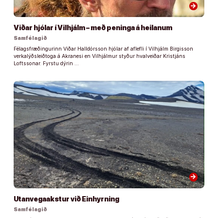
arrow_forward
Viðar hjólar í Vilhjálm – með peninga á heilanum
Samfélagið
Félagsfræðingurinn Viðar Halldórsson hjólar af aflefli í Vilhjálm Birgisson
verkalýðsleiðtoga á Akranesi en Vilhjálmur styður hvalveiðar Kristjáns
Loftssonar. Fyrstu dýrin …
arrow_forward
Utanvegaakstur við Einhyrning
Samfélagið