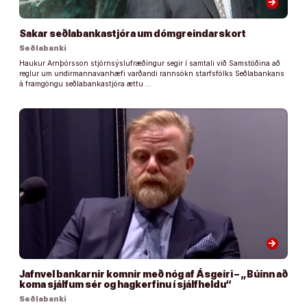
arrow_forward
Sakar seðlabankastjóra um dómgreindarskort
Seðlabanki
Haukur Arnþórsson stjórnsýslufræðingur segir í samtali við Samstöðina að
reglur um undirmannavanhæfi varðandi rannsókn starfsfólks Seðlabankans
á framgöngu seðlabankastjóra ættu …
arrow_forward
Jafnvel bankarnir komnir með nóg af Ásgeiri – „Búinn að
koma sjálfum sér og hagkerfinu í sjálfheldu“
Seðlabanki