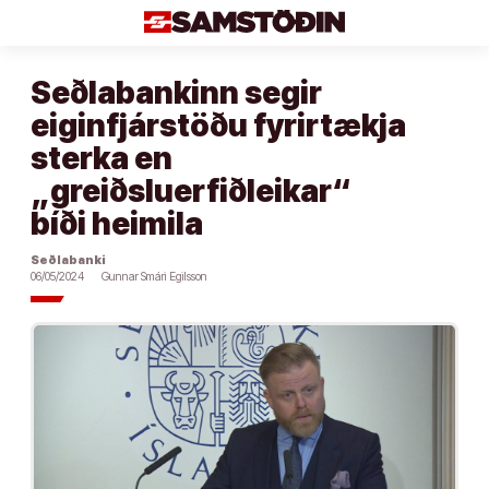
Áfram
að
efni
Seðlabankinn segir
eiginfjárstöðu fyrirtækja
sterka en
„greiðsluerfiðleikar“
bíði heimila
Seðlabanki
06/05/2024
Gunnar Smári Egilsson