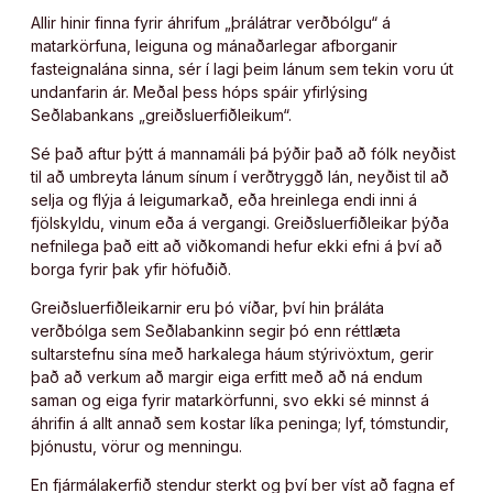
Allir hinir finna fyrir áhrifum „þrálátrar verðbólgu“ á
matarkörfuna, leiguna og mánaðarlegar afborganir
fasteignalána sinna, sér í lagi þeim lánum sem tekin voru út
undanfarin ár. Meðal þess hóps spáir yfirlýsing
Seðlabankans „greiðsluerfiðleikum“.
Sé það aftur þýtt á mannamáli þá þýðir það að fólk neyðist
til að umbreyta lánum sínum í verðtryggð lán, neyðist til að
selja og flýja á leigumarkað, eða hreinlega endi inni á
fjölskyldu, vinum eða á vergangi. Greiðsluerfiðleikar þýða
nefnilega það eitt að viðkomandi hefur ekki efni á því að
borga fyrir þak yfir höfuðið.
Greiðsluerfiðleikarnir eru þó víðar, því hin þráláta
verðbólga sem Seðlabankinn segir þó enn réttlæta
sultarstefnu sína með harkalega háum stýrivöxtum, gerir
það að verkum að margir eiga erfitt með að ná endum
saman og eiga fyrir matarkörfunni, svo ekki sé minnst á
áhrifin á allt annað sem kostar líka peninga; lyf, tómstundir,
þjónustu, vörur og menningu.
En fjármálakerfið stendur sterkt og því ber víst að fagna ef