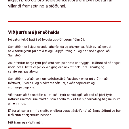
villandi framsetning á stöðunni.
Við þurfum á þér að halda
Þú getur tekið þátt í að byggja upp öflugum fjölmiðli.
Samstöðin er í eigu lesenda, áhorfenda og áheyrenda. Með því að gerast
áskrifandi getur þú orðið félagi í Alþýðufélaginu og þar með eigandi að
Samstöðinni.
Áskrifendur borga fyrir það efni sem þeir nota en tryggja í leiðinni að aðrir geti
notið þess. Þetta er því ekki eigingjörn áskrift heldur rausnarleg og
samfélagslega ábyrg.
Samstöðin byrjaði sem umræðuþættir á Facebook en er nú orðinn að
fréttavef, útvarps- og hlaðvarpsþáttum, skoðanapistlum og
sjónvarpsdagskrá.
Við trúum að Samstöðin skipti máli fyrir samfélagið, að það sé þörf fyrir
róttæka umræðu um málefni sem snerta fólk út frá sjónarhóli og hagsmunum
almennings.
Ef þú ert sama sinnis skaltu endilega gerast áskrifandi að Samstöðinni og þar
með einn af eigendum hennar.
Þitt framlag skiptir máli.