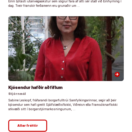
Einn ljótasti utanvegaakstur sem sögiur fara af átti sér stað við Einhyrning í
dag. Tveir franskir ferðamenn eru grunaðir um …
arrow_forward
Kjósendur hafðir að fíflum
Stjórnmál
Sabine Leskopf, fráfarandi borgarfulltrúi Samfylkingarinnar, segir að þeir
kjósendur sem hafi greitt Sjálfstæðisflokki, Viðreisn eða Framsóknarflokki
atkvæði sitt í borgarstjórnarkosningunum, …
Allar fréttir