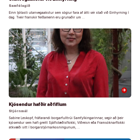
Samfélagið
Einn ljótasti utanvegaakstur sem sögiur fara af átti sér stað við Einhyrning í
dag. Tveir franskir ferðamenn eru grunaðir um …
arrow_forward
Kjósendur hafðir að fíflum
Stjórnmál
Sabine Leskopf, fráfarandi borgarfulltrúi Samfylkingarinnar, segir að þeir
kjósendur sem hafi greitt Sjálfstæðisflokki, Viðreisn eða Framsóknarflokki
atkvæði sitt í borgarstjórnarkosningunum, …