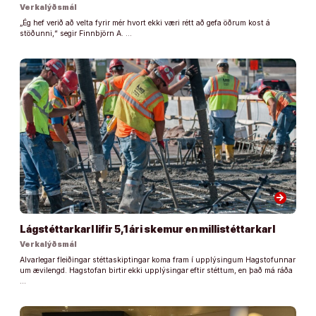
Verkalýðsmál
„Ég hef verið að velta fyrir mér hvort ekki væri rétt að gefa öðrum kost á
stöðunni,“ segir Finnbjörn A. …
arrow_forward
Lágstéttarkarl lifir 5,1 ári skemur en millistéttarkarl
Verkalýðsmál
Alvarlegar fleiðingar stéttaskiptingar koma fram í upplýsingum Hagstofunnar
um ævilengd. Hagstofan birtir ekki upplýsingar eftir stéttum, en það má ráða
…