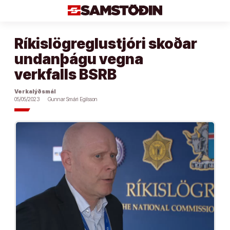
Áfram
að
efni
Ríkislögreglustjóri skoðar
undanþágu vegna
verkfalls BSRB
Verkalýðsmál
05/05/2023
Gunnar Smári Egilsson