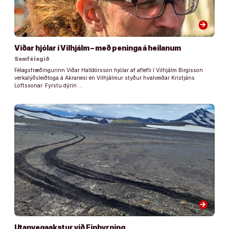
arrow_forward
Viðar hjólar í Vilhjálm – með peninga á heilanum
Samfélagið
Félagsfræðingurinn Viðar Halldórsson hjólar af aflefli í Vilhjálm Birgisson
verkalýðsleiðtoga á Akranesi en Vilhjálmur styður hvalveiðar Kristjáns
Loftssonar. Fyrstu dýrin …
arrow_forward
Utanvegaakstur við Einhyrning