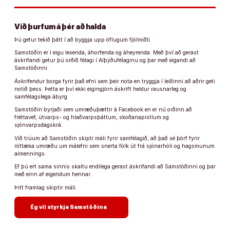
Við þurfum á þér að halda
Þú getur tekið þátt í að byggja upp öflugum fjölmiðli.
Samstöðin er í eigu lesenda, áhorfenda og áheyrenda. Með því að gerast
áskrifandi getur þú orðið félagi í Alþýðufélaginu og þar með eigandi að
Samstöðinni.
Áskrifendur borga fyrir það efni sem þeir nota en tryggja í leiðinni að aðrir geti
notið þess. Þetta er því ekki eigingjörn áskrift heldur rausnarleg og
samfélagslega ábyrg.
Samstöðin byrjaði sem umræðuþættir á Facebook en er nú orðinn að
fréttavef, útvarps- og hlaðvarpsþáttum, skoðanapistlum og
sjónvarpsdagskrá.
Við trúum að Samstöðin skipti máli fyrir samfélagið, að það sé þörf fyrir
róttæka umræðu um málefni sem snerta fólk út frá sjónarhóli og hagsmunum
almennings.
Ef þú ert sama sinnis skaltu endilega gerast áskrifandi að Samstöðinni og þar
með einn af eigendum hennar.
Þitt framlag skiptir máli.
arrow_forward
Ég vil styrkja Samstöðina