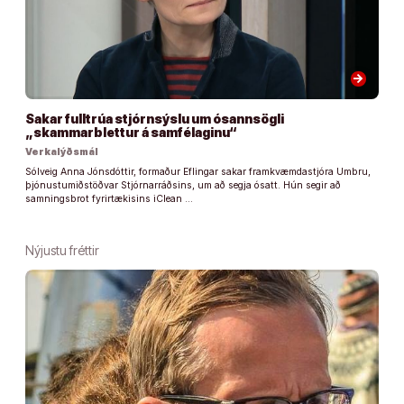
arrow_forward
Sakar fulltrúa stjórnsýslu um ósannsögli
„skammarblettur á samfélaginu“
Verkalýðsmál
Sólveig Anna Jónsdóttir, formaður Eflingar sakar framkvæmdastjóra Umbru,
þjónustumiðstöðvar Stjórnarráðsins, um að segja ósatt. Hún segir að
samningsbrot fyrirtækisins iClean …
Nýjustu fréttir