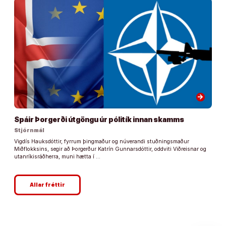
arrow_forward
Spáir Þorgerði útgöngu úr pólitík innan skamms
Stjórnmál
Vigdís Hauksdóttir, fyrrum þingmaður og núverandi stuðningsmaður
Miðflokksins, segir að Þorgerður Katrín Gunnarsdóttir, oddviti Viðreisnar og
utanríkisráðherra, muni hætta í …
Allar fréttir