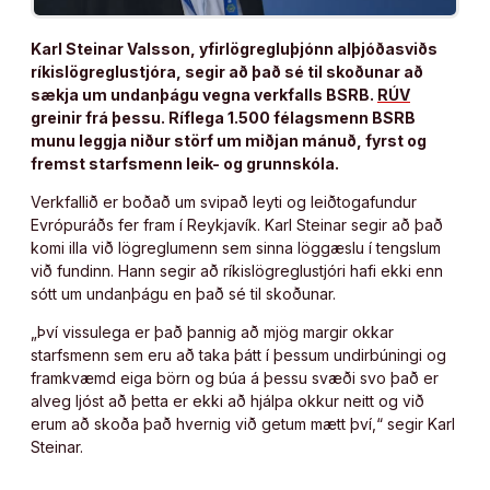
Karl Steinar Valsson, yfirlögregluþjónn alþjóðasviðs
ríkislögreglustjóra, segir að það sé til skoðunar að
sækja um undanþágu vegna verkfalls BSRB.
RÚV
greinir frá þessu. Ríflega 1.500 félagsmenn BSRB
munu leggja niður störf um miðjan mánuð, fyrst og
fremst starfsmenn leik- og grunnskóla.
Verkfallið er boðað um svipað leyti og leiðtogafundur
Evrópuráðs fer fram í Reykjavík. Karl Steinar segir að það
komi illa við lögreglumenn sem sinna löggæslu í tengslum
við fundinn. Hann segir að ríkislögreglustjóri hafi ekki enn
sótt um undanþágu en það sé til skoðunar.
„Því vissulega er það þannig að mjög margir okkar
starfsmenn sem eru að taka þátt í þessum undirbúningi og
framkvæmd eiga börn og búa á þessu svæði svo það er
alveg ljóst að þetta er ekki að hjálpa okkur neitt og við
erum að skoða það hvernig við getum mætt því,“ segir Karl
Steinar.