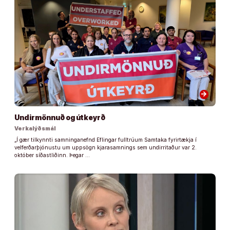
arrow_forward
Undirmönnuð og útkeyrð
Verkalýðsmál
„Í gær tilkynnti samninganefnd Eflingar fulltrúum Samtaka fyrirtækja í
velferðarþjónustu um uppsögn kjarasamnings sem undirritaður var 2.
október síðastliðinn. Þegar …