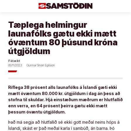
Áfram
að
efni
Tæplega helmingur
launafólks gætu ekki mætt
óvæntum 80 þúsund króna
útgjöldum
Fátækt
05/11/2023
Gunnar Smári Egilsson
Ríflega 38 prósent alls launafólks á Íslandi gæti ekki
mætt óvæntum 80.000 kr. útgjöldum í dag án þess að
stofna til skuldar. Hjá einstæðum mæðrum er hlutfallið
enn verra, en 64 prósent þeirra gætu ekki mætt
þessum óvæntu útgjöldum.
Það má segja að hlutfallið sé ekki gott meðal neins hóps á
Íslandi, skást er það meðal karla í sambúð, án barna. Þó