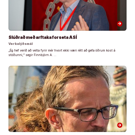
arrow_forward
Slúðrað með arftaka forseta ASÍ
Verkalýðsmál
„Ég hef verið að velta fyrir mér hvort ekki væri rétt að gefa öðrum kost á
stöðunni,“ segir Finnbjörn A. …
arrow_forward