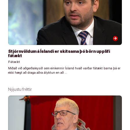
arrow_forward
Stjórnvöldum á Íslandi er skítsama þó börn upplifi
fátækt
Fátækt
Miðað við aðgerðaleysið sem einkennir Ísland hvað varðar fátækt barna þá er
ekki hægt að draga aðra ályktun en að …
Nýjustu fréttir