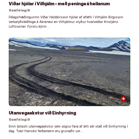
Viðar hjólar í Vilhjálm – með peninga á heilanum
Samfélagið
Félagsfræðingurinn Viðar Halldórsson hjólar af aflefli í Vilhjálm Birgisson
verkalýðsleiðtoga á Akranesi en Vilhjálmur styður hvalveiðar Kristjáns
Loftssonar. Fyrstu dýrin …
arrow_forward
Utanvegaakstur við Einhyrning
Samfélagið
Einn ljótasti utanvegaakstur sem sögiur fara af átti sér stað við Einhyrning í
dag. Tveir franskir ferðamenn eru grunaðir um …