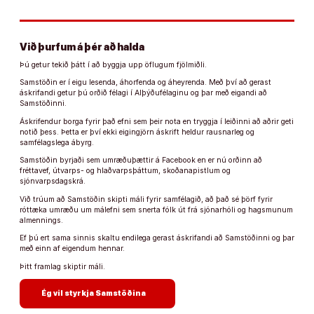
Við þurfum á þér að halda
Þú getur tekið þátt í að byggja upp öflugum fjölmiðli.
Samstöðin er í eigu lesenda, áhorfenda og áheyrenda. Með því að gerast
áskrifandi getur þú orðið félagi í Alþýðufélaginu og þar með eigandi að
Samstöðinni.
Áskrifendur borga fyrir það efni sem þeir nota en tryggja í leiðinni að aðrir geti
notið þess. Þetta er því ekki eigingjörn áskrift heldur rausnarleg og
samfélagslega ábyrg.
Samstöðin byrjaði sem umræðuþættir á Facebook en er nú orðinn að
fréttavef, útvarps- og hlaðvarpsþáttum, skoðanapistlum og
sjónvarpsdagskrá.
Við trúum að Samstöðin skipti máli fyrir samfélagið, að það sé þörf fyrir
róttæka umræðu um málefni sem snerta fólk út frá sjónarhóli og hagsmunum
almennings.
Ef þú ert sama sinnis skaltu endilega gerast áskrifandi að Samstöðinni og þar
með einn af eigendum hennar.
Þitt framlag skiptir máli.
arrow_forward
Ég vil styrkja Samstöðina