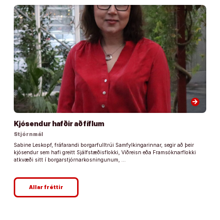
arrow_forward
Kjósendur hafðir að fíflum
Stjórnmál
Sabine Leskopf, fráfarandi borgarfulltrúi Samfylkingarinnar, segir að þeir
kjósendur sem hafi greitt Sjálfstæðisflokki, Viðreisn eða Framsóknarflokki
atkvæði sitt í borgarstjórnarkosningunum, …
Allar fréttir