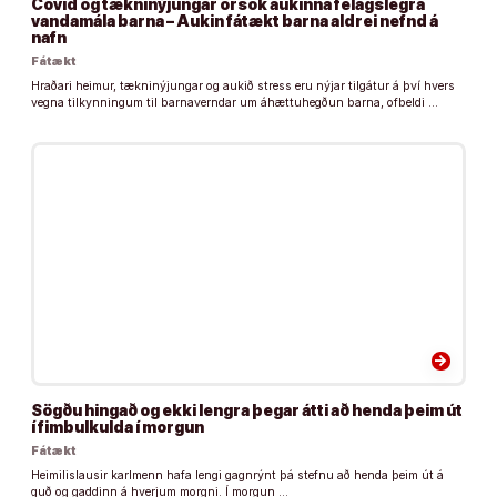
Covid og tækninýjungar orsök aukinna félagslegra
vandamála barna – Aukin fátækt barna aldrei nefnd á
nafn
Fátækt
Hraðari heimur, tækninýjungar og aukið stress eru nýjar tilgátur á því hvers
vegna tilkynningum til barnaverndar um áhættuhegðun barna, ofbeldi …
arrow_forward
Sögðu hingað og ekki lengra þegar átti að henda þeim út
í fimbulkulda í morgun
Fátækt
Heimilislausir karlmenn hafa lengi gagnrýnt þá stefnu að henda þeim út á
guð og gaddinn á hverjum morgni. Í morgun …