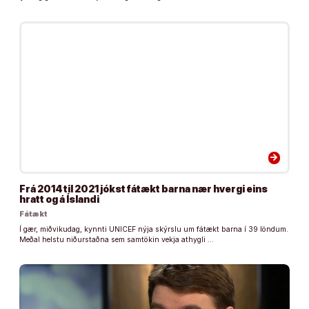
arrow_forward
Frá 2014 til 2021 jókst fátækt barna nær hvergi eins
hratt og á Íslandi
Fátækt
Í gær, miðvikudag, kynnti UNICEF nýja skýrslu um fátækt barna í 39 löndum.
Meðal helstu niðurstaðna sem samtökin vekja athygli …