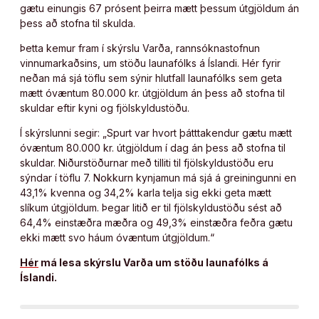
gætu einungis 67 prósent þeirra mætt þessum útgjöldum án
þess að stofna til skulda.
Þetta kemur fram í skýrslu Varða, rannsóknastofnun
vinnumarkaðsins, um stöðu launafólks á Íslandi. Hér fyrir
neðan má sjá töflu sem sýnir hlutfall launafólks sem geta
mætt óvæntum 80.000 kr. útgjöldum án þess að stofna til
skuldar eftir kyni og fjölskyldustöðu.
Í skýrslunni segir: „Spurt var hvort þátttakendur gætu mætt
óvæntum 80.000 kr. útgjöldum í dag án þess að stofna til
skuldar. Niðurstöðurnar með tilliti til fjölskyldustöðu eru
sýndar í töflu 7. Nokkurn kynjamun má sjá á greiningunni en
43,1% kvenna og 34,2% karla telja sig ekki geta mætt
slíkum útgjöldum. Þegar litið er til fjölskyldustöðu sést að
64,4% einstæðra mæðra og 49,3% einstæðra feðra gætu
ekki mætt svo háum óvæntum útgjöldum.“
Hér
má lesa skýrslu Varða um stöðu launafólks á
Íslandi.