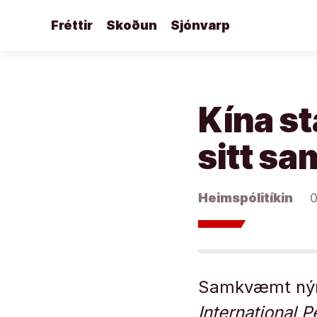
Áfram
Fréttir
Skoðun
Sjónvarp
að
efni
Kína s
sitt sa
Heimspólitíkin
0
Samkvæmt nýrr
International P