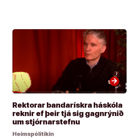
arrow_forward
Rektorar bandarískra háskóla
reknir ef þeir tjá sig gagnrýnið
um stjórnarstefnu
Heimspólitíkin