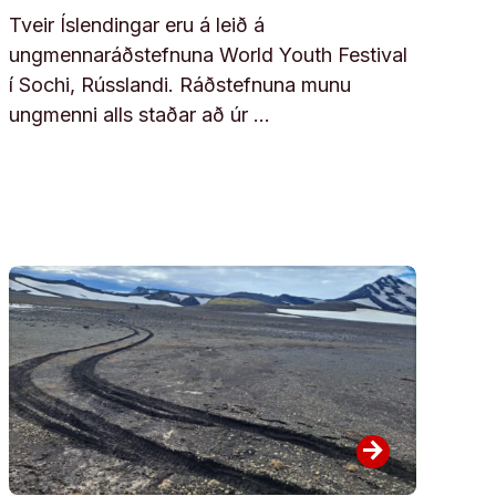
Tveir Íslendingar eru á leið á
ungmennaráðstefnuna World Youth Festival
í Sochi, Rússlandi. Ráðstefnuna munu
ungmenni alls staðar að úr …
arrow_forward