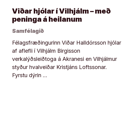
Viðar hjólar í Vilhjálm – með
peninga á heilanum
Samfélagið
Félagsfræðingurinn Viðar Halldórsson hjólar
af aflefli í Vilhjálm Birgisson
verkalýðsleiðtoga á Akranesi en Vilhjálmur
styður hvalveiðar Kristjáns Loftssonar.
Fyrstu dýrin …