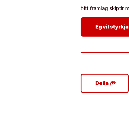
Þitt framlag skiptir m
Ég vil styrk
google_plus_reshare
Deila