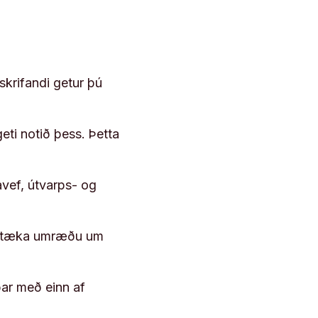
skrifandi getur þú
geti notið þess. Þetta
vef, útvarps- og
 róttæka umræðu um
þar með einn af