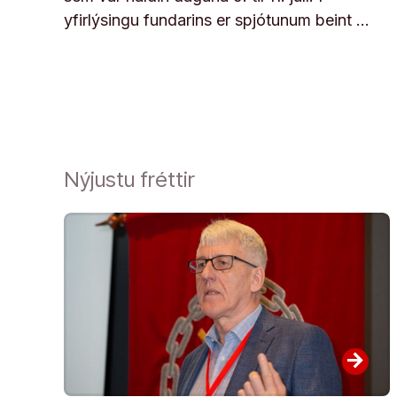
yfirlýsingu fundarins er spjótunum beint …
Nýjustu fréttir
arrow_forward