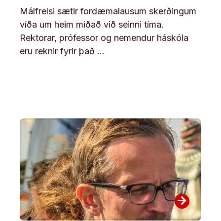
Málfrelsi sætir fordæmalausum skerðingum
víða um heim miðað við seinni tíma.
Rektorar, prófessor og nemendur háskóla
eru reknir fyrir það …
arrow_forward