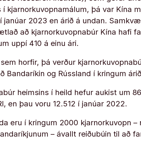
 í kjarnorkuvopnamálum, þá var Kína me
 í janúar 2023 en árið á undan. Samkv
áætlað að kjarnorkuvopnabúr Kína hafi fa
m uppí 410 á einu ári.
 sem horfir, þá verður kjarnorkuvopnabú
ð Bandaríkin og Rússland í kringum ári
abúr heimsins í heild hefur aukist um
, en þau voru 12.512 í janúar 2022.
da eru í kringum 2000 kjarnorkuvopn – n
ndaríkjunum – ávallt reiðubúin til að fa