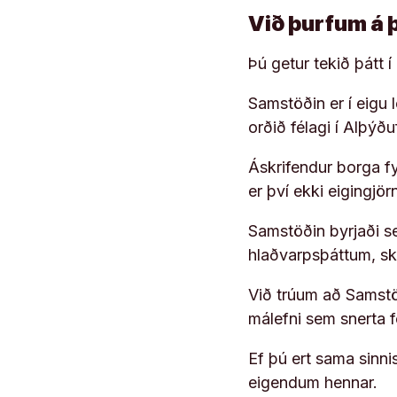
Við þurfum á 
Þú getur tekið þátt 
Samstöðin er í eigu
orðið félagi í Alþýð
Áskrifendur borga fyr
er því ekki eigingjö
Samstöðin byrjaði s
hlaðvarpsþáttum, s
Við trúum að Samstöð
málefni sem snerta 
Ef þú ert sama sinni
eigendum hennar.