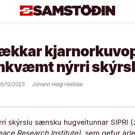
tækkar kjarnorkuvo
mkvæmt nýrri skýrs
6/12/2023
Jóhann Helgi Heiðdal
i skýrslu sænsku hugveitunnar SIPRI (
eace Research Institute)
, sem gefur árleg