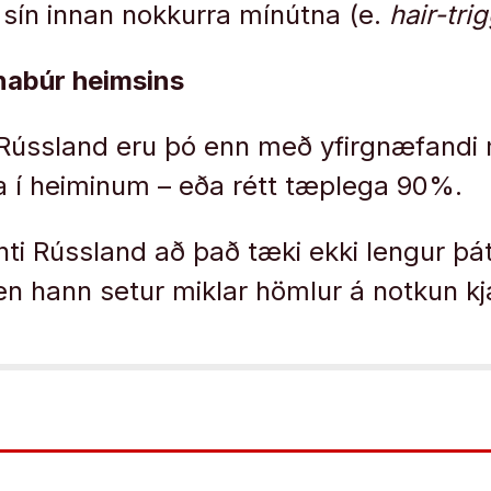
 sín innan nokkurra mínútna (e.
hair-trig
abúr heimsins
Rússland eru þó enn með yfirgnæfandi m
a í heiminum – eða rétt tæplega 90%.
nnti Rússland að það tæki ekki lengur þá
n hann setur miklar hömlur á notkun k