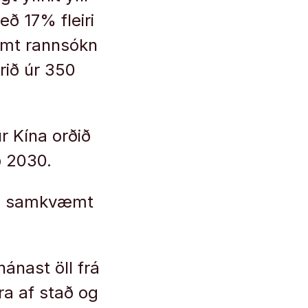
ð 17% fleiri
æmt rannsókn
rið úr 350
r Kína orðið
ð 2030.
 86 samkvæmt
ánast öll frá
ra af stað og