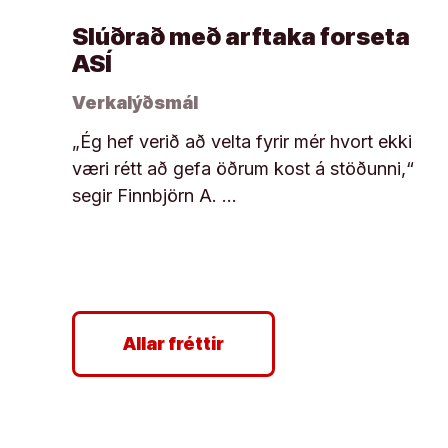
Slúðrað með arftaka forseta
ASÍ
Verkalýðsmál
„Ég hef verið að velta fyrir mér hvort ekki
væri rétt að gefa öðrum kost á stöðunni,“
segir Finnbjörn A. …
Allar fréttir