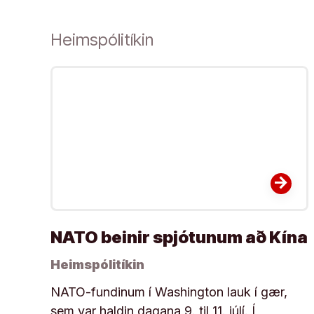
Heimspólitíkin
arrow_forward
NATO beinir spjótunum að Kína
Heimspólitíkin
NATO-fundinum í Washington lauk í gær,
sem var haldin dagana 9. til 11. júlí. Í