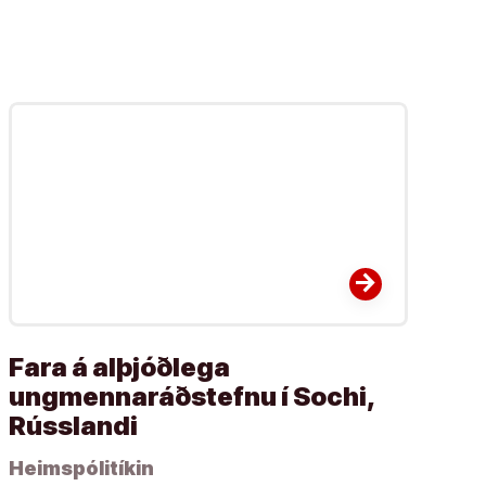
arrow_forward
Fara á alþjóðlega
ungmennaráðstefnu í Sochi,
Rússlandi
Heimspólitíkin