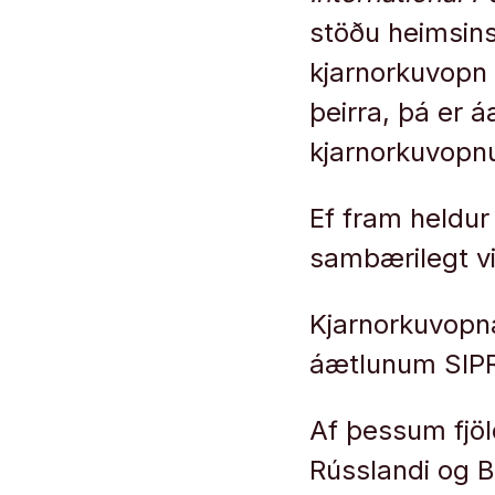
stöðu heimsins
kjarnorkuvopn
þeirra, þá er 
kjarnorkuvopnu
Ef fram heldur
sambærilegt vi
Kjarnorkuvopn
áætlunum SIPRI
Af þessum fjöl
Rússlandi og Ba