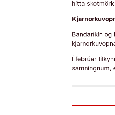
hitta skotmörk
Kjarnorkuvopn
Bandaríkin og 
kjarnorkuvopn
Í febrúar tilky
samningnum, e