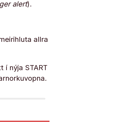
ger alert
).
eirihluta allra
tt í nýja START
jarnorkuvopna.