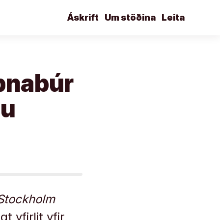
Áskrift
Um stöðina
Leita
pnabúr
lu
Stockholm
t yfirlit yfir