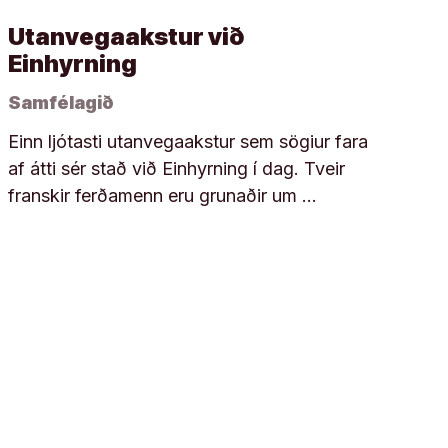
Utanvegaakstur við
Einhyrning
Samfélagið
Einn ljótasti utanvegaakstur sem sögiur fara
af átti sér stað við Einhyrning í dag. Tveir
franskir ferðamenn eru grunaðir um …