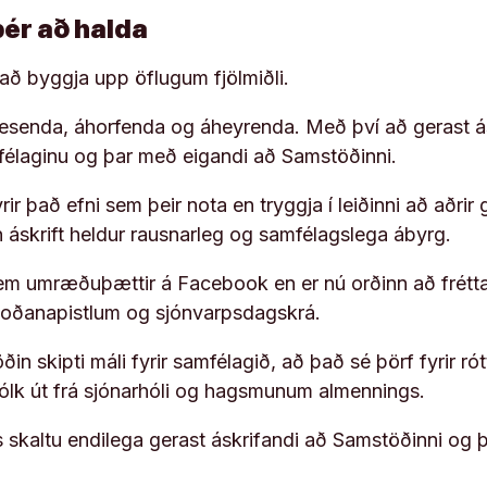
þér að halda
í að byggja upp öflugum fjölmiðli.
 lesenda, áhorfenda og áheyrenda. Með því að gerast á
ufélaginu og þar með eigandi að Samstöðinni.
ir það efni sem þeir nota en tryggja í leiðinni að aðrir 
rn áskrift heldur rausnarleg og samfélagslega ábyrg.
em umræðuþættir á Facebook en er nú orðinn að frétta
koðanapistlum og sjónvarpsdagskrá.
in skipti máli fyrir samfélagið, að það sé þörf fyrir
fólk út frá sjónarhóli og hagsmunum almennings.
s skaltu endilega gerast áskrifandi að Samstöðinni og 