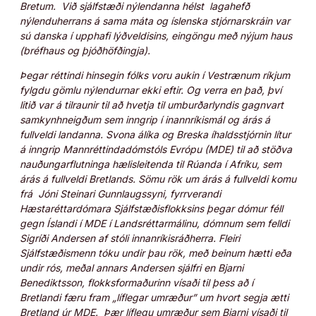
Bretum. Við sjálfstæði nýlendanna hélst lagahefð
nýlenduherrans á sama máta og íslenska stjórnarskráin var
sú danska í upphafi lýðveldisins, eingöngu með nýjum haus
(bréfhaus og þjóðhöfðingja).
Þegar réttindi hinsegin fólks voru aukin í Vestrænum ríkjum
fylgdu gömlu nýlendurnar ekki eftir. Og verra en það, því
litið var á tilraunir til að hvetja til umburðarlyndis gagnvart
samkynhneigðum sem inngrip í inannríkismál og árás á
fullveldi landanna. Svona álíka og Breska íhaldsstjórnin lítur
á inngrip Mannréttindadómstóls Evrópu (MDE) til að stöðva
nauðungarflutninga hælisleitenda til Rúanda í Afríku, sem
árás á fullveldi Bretlands. Sömu rök um árás á fullveldi komu
frá Jóni Steinari Gunnlaugssyni, fyrrverandi
Hæstaréttardómara Sjálfstæðisflokksins þegar dómur féll
gegn Íslandi í MDE í Landsréttarmálinu, dómnum sem felldi
Sigríði Andersen af stóli innanríkisráðherra. Fleiri
Sjálfstæðismenn tóku undir þau rök, með beinum hætti eða
undir rós, meðal annars Andersen sjálfri en Bjarni
Benediktsson, flokksformaðurinn vísaði til þess að í
Bretlandi færu fram „líflegar umræður” um hvort segja ætti
Bretland úr MDE. Þær líflegu umræður sem Bjarni vísaði til