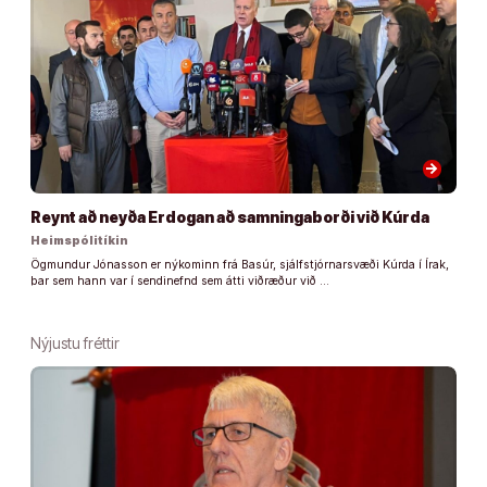
arrow_forward
Reynt að neyða Erdogan að samningaborði við Kúrda
Heimspólitíkin
Ögmundur Jónasson er nýkominn frá Basúr, sjálfstjórnarsvæði Kúrda í Írak,
þar sem hann var í sendinefnd sem átti viðræður við …
Nýjustu fréttir