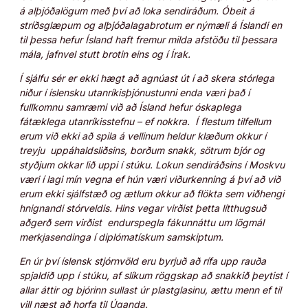
á alþjóðalögum með því að loka sendiráðum. Óbeit á
stríðsglæpum og alþjóðalagabrotum er nýmæli á Íslandi en
til þessa hefur Ísland haft fremur milda afstöðu til þessara
mála, jafnvel stutt brotin eins og í Írak.
Í sjálfu sér er ekki hægt að agnúast út í að skera stórlega
niður í íslensku utanríkisþjónustunni enda væri það í
fullkomnu samræmi við að Ísland hefur óskaplega
fátæklega utanríkisstefnu – ef nokkra. Í flestum tilfellum
erum við ekki að spila á vellinum heldur klæðum okkur í
treyju uppáhaldsliðsins, borðum snakk, sötrum bjór og
styðjum okkar lið uppi í stúku. Lokun sendiráðsins í Moskvu
væri í lagi mín vegna ef hún væri viðurkenning á því að við
erum ekki sjálfstæð og ætlum okkur að flökta sem viðhengi
hnignandi stórveldis. Hins vegar virðist þetta lítthugsuð
aðgerð sem virðist endurspegla fákunnáttu um lögmál
merkjasendinga í diplómatískum samskiptum.
En úr því íslensk stjórnvöld eru byrjuð að rífa upp rauða
spjaldið upp í stúku, af slíkum röggskap að snakkið þeytist í
allar áttir og bjórinn sullast úr plastglasinu, ættu menn ef til
vill næst að horfa til Úganda.