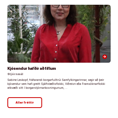
arrow_forward
Kjósendur hafðir að fíflum
Stjórnmál
Sabine Leskopf, fráfarandi borgarfulltrúi Samfylkingarinnar, segir að þeir
kjósendur sem hafi greitt Sjálfstæðisflokki, Viðreisn eða Framsóknarflokki
atkvæði sitt í borgarstjórnarkosningunum, …
Allar fréttir