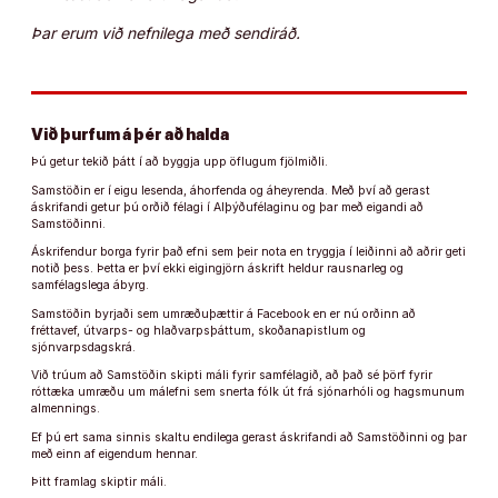
Þar erum við nefnilega með sendiráð.
Við þurfum á þér að halda
Þú getur tekið þátt í að byggja upp öflugum fjölmiðli.
Samstöðin er í eigu lesenda, áhorfenda og áheyrenda. Með því að gerast
áskrifandi getur þú orðið félagi í Alþýðufélaginu og þar með eigandi að
Samstöðinni.
Áskrifendur borga fyrir það efni sem þeir nota en tryggja í leiðinni að aðrir geti
notið þess. Þetta er því ekki eigingjörn áskrift heldur rausnarleg og
samfélagslega ábyrg.
Samstöðin byrjaði sem umræðuþættir á Facebook en er nú orðinn að
fréttavef, útvarps- og hlaðvarpsþáttum, skoðanapistlum og
sjónvarpsdagskrá.
Við trúum að Samstöðin skipti máli fyrir samfélagið, að það sé þörf fyrir
róttæka umræðu um málefni sem snerta fólk út frá sjónarhóli og hagsmunum
almennings.
Ef þú ert sama sinnis skaltu endilega gerast áskrifandi að Samstöðinni og þar
með einn af eigendum hennar.
Þitt framlag skiptir máli.