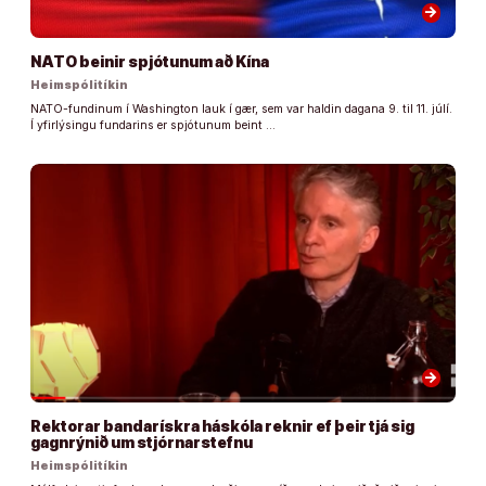
arrow_forward
NATO beinir spjótunum að Kína
Heimspólitíkin
NATO-fundinum í Washington lauk í gær, sem var haldin dagana 9. til 11. júlí.
Í yfirlýsingu fundarins er spjótunum beint …
arrow_forward
Rektorar bandarískra háskóla reknir ef þeir tjá sig
gagnrýnið um stjórnarstefnu
Heimspólitíkin