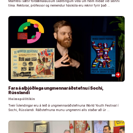
Málfrelsi sætir fordæmalausum skerðingum víða um heim miðað við seinni
tíma. Rektorar, prófessor og nemendur háskóla eru reknir fyrir það …
arrow_forward
Fara á alþjóðlega ungmennaráðstefnu í Sochi,
Rússlandi
Heimspólitíkin
Tveir Íslendingar eru á leið á ungmennaráðstefnuna World Youth Festival í
Sochi, Rússlandi. Ráðstefnuna munu ungmenni alls staðar að úr …