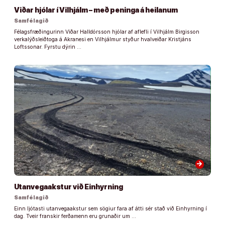
Viðar hjólar í Vilhjálm – með peninga á heilanum
Samfélagið
Félagsfræðingurinn Viðar Halldórsson hjólar af aflefli í Vilhjálm Birgisson
verkalýðsleiðtoga á Akranesi en Vilhjálmur styður hvalveiðar Kristjáns
Loftssonar. Fyrstu dýrin …
arrow_forward
Utanvegaakstur við Einhyrning
Samfélagið
Einn ljótasti utanvegaakstur sem sögiur fara af átti sér stað við Einhyrning í
dag. Tveir franskir ferðamenn eru grunaðir um …