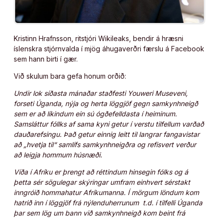
Kristinn Hrafnsson, ritstjóri Wikileaks, bendir á hræsni
íslenskra stjórnvalda í mjög áhugaverðri færslu á Facebook
sem hann birti í gær.
Við skulum bara gefa honum orðið:
Undir lok síðasta mánaðar staðfesti Youweri Museveni,
forseti Úganda, nýja og herta löggjöf gegn samkynhneigð
sem er að líkindum ein sú ógðefelldasta í heiminum.
Samsláttur fóllks af sama kyni getur í verstu tilfellum varðað
dauðarefsingu. Það getur einnig leitt til langrar fangavistar
að „hvetja til“ samlífs samkynhneigðra og refisvert verður
að leigja hommum húsnæði.
Víða í Afríku er þrengt að réttindum hinsegin fólks og á
þetta sér sögulegar skýringar umfram einhvert sérstakt
inngróið hommahatur Afríkumanna. Í mörgum löndum kom
hatrið inn í löggjöf frá nýlenduherrunum t.d. í tilfelli Úganda
þar sem lög um bann við samkynhneigð kom beint frá