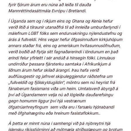
fyrir fjórum árum eru núna að leiða til dauða
Mannréttindasáttmála Evrópu í Bretlandi.
Í Úganda sem og í ríkjum eins og Ghana og Kenía hefur
verið litið á tilraunir utanaðfrá til að innleiða umburðarlyndi í
málefnum LGBT fólks sem endurvakningu nýlendustefnu og
árás á fullveldi. Hins vegar hefur öfgasinnuðum kirkjuhópum
annars staðar frá, eins og amerískum hvítasunnusöfnuðum,
verið boðið að flytja sitt fagnaðarerindi í löndunum en það
erindi felur yfirleitt í sér andúð á hinsegin fólki. Linnulaus
undirróður þessara fjársterku samtaka í Afríkuríkjum á
liðnum árum hefur skilað árangri. Þau hafa verið
auðfúsugestir og jafnvel skipuleggjendur ráðstefna um
„fullveldið og fjölskyldugildin“, möntru sem nú heyrist frá
fánaberum fasismans víða um heim. Umtalsverð ábyrgð á
því að Úgandamenn velja nú að lögleiða dauðarefsingu
gegn homumm liggur því hjá vestrænum
öfgatrúarhreyfingum sem víða eru í farsælu hjónabandi
með öfghahægrinu eða hreinum fasistaflokkum..
Á þetta er minnt núna í samhengi við þá nýbreytni hjá
íslensku ríkisstjórninni að mótmæla stríðsglæpum og brotum