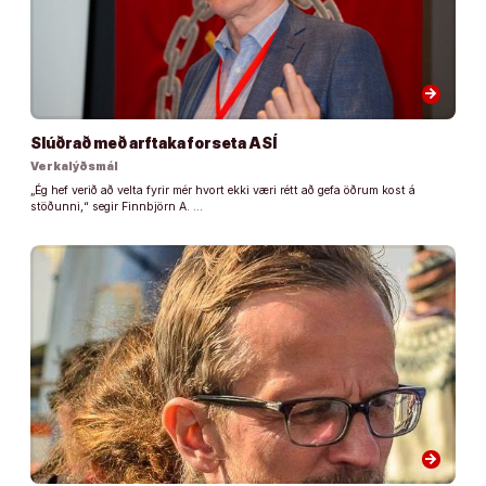
arrow_forward
Slúðrað með arftaka forseta ASÍ
Verkalýðsmál
„Ég hef verið að velta fyrir mér hvort ekki væri rétt að gefa öðrum kost á
stöðunni,“ segir Finnbjörn A. …
arrow_forward