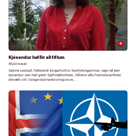
arrow_forward
Kjósendur hafðir að fíflum
Stjórnmál
Sabine Leskopf, fráfarandi borgarfulltrúi Samfylkingarinnar, segir að þeir
kjósendur sem hafi greitt Sjálfstæðisflokki, Viðreisn eða Framsóknarflokki
atkvæði sitt í borgarstjórnarkosningunum, …