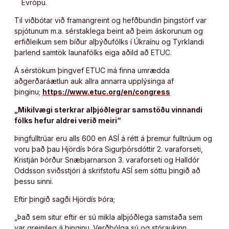
Evrópu.
Til viðbótar við framangreint og hefðbundin þingstörf var
spjótunum m.a. sérstaklega beint að þeim áskorunum og
erfiðleikum sem bíður alþýðufólks í Úkraínu og Tyrklandi
þarlend samtök launafólks eiga aðild að ETUC.
Á sérstökum þingvef ETUC má finna umrædda
aðgerðaráætlun auk allra annarra upplýsinga af
þinginu;
https://www.etuc.org/en/congress
„Mikilvægi sterkrar alþjóðlegrar samstöðu vinnandi
fólks hefur aldrei verið meiri“
Þingfulltrúar eru alls 600 en ASÍ á rétt á þremur fulltrúum og
voru það þau Hjördís Þóra Sigurþórsdóttir 2. varaforseti,
Kristján Þórður Snæbjarnarson 3. varaforseti og Halldór
Oddsson sviðsstjóri á skrifstofu ASÍ sem sóttu þingið að
þessu sinni.
Eftir þingið sagði Hjördís Þóra;
„Það sem situr eftir er sú mikla alþjóðlega samstaða sem
var greinileg á þinginu. Verðbólga sú og stóraukinn