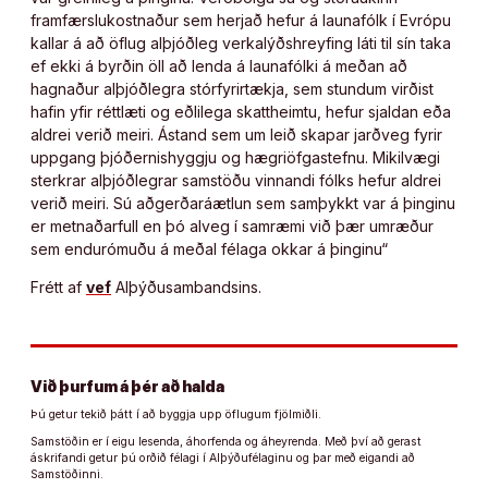
framfærslukostnaður sem herjað hefur á launafólk í Evrópu
kallar á að öflug alþjóðleg verkalýðshreyfing láti til sín taka
ef ekki á byrðin öll að lenda á launafólki á meðan að
hagnaður alþjóðlegra stórfyrirtækja, sem stundum virðist
hafin yfir réttlæti og eðlilega skattheimtu, hefur sjaldan eða
aldrei verið meiri. Ástand sem um leið skapar jarðveg fyrir
uppgang þjóðernishyggju og hægriöfgastefnu. Mikilvægi
sterkrar alþjóðlegrar samstöðu vinnandi fólks hefur aldrei
verið meiri. Sú aðgerðaráætlun sem samþykkt var á þinginu
er metnaðarfull en þó alveg í samræmi við þær umræður
sem endurómuðu á meðal félaga okkar á þinginu“
Frétt af
vef
Alþýðusambandsins.
Við þurfum á þér að halda
Þú getur tekið þátt í að byggja upp öflugum fjölmiðli.
Samstöðin er í eigu lesenda, áhorfenda og áheyrenda. Með því að gerast
áskrifandi getur þú orðið félagi í Alþýðufélaginu og þar með eigandi að
Samstöðinni.