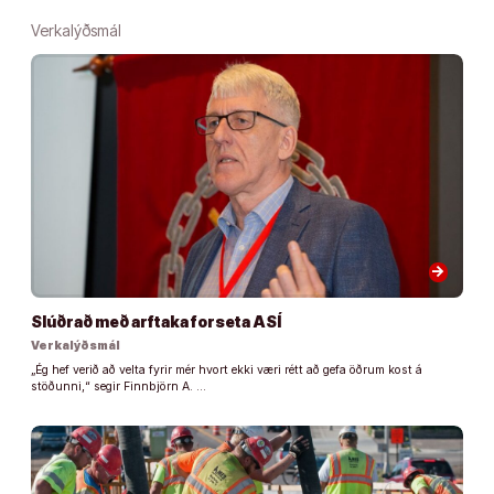
Verkalýðsmál
arrow_forward
Slúðrað með arftaka forseta ASÍ
Verkalýðsmál
„Ég hef verið að velta fyrir mér hvort ekki væri rétt að gefa öðrum kost á
stöðunni,“ segir Finnbjörn A. …