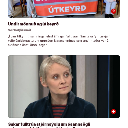
arrow_forward
Undirmönnuð og útkeyrð
Verkalýðsmál
„Í gær tilkynnti samninganefnd Eflingar fulltrúum Samtaka fyrirtækja í
velferðarþjónustu um uppsögn kjarasamnings sem undirritaður var 2.
október síðastliðinn. Þegar …
arrow_forward
Sakar fulltrúa stjórnsýslu um ósannsögli