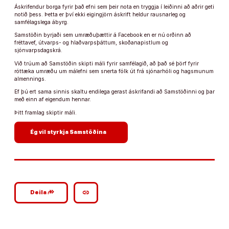
Áskrifendur borga fyrir það efni sem þeir nota en tryggja í leiðinni að aðrir geti
notið þess. Þetta er því ekki eigingjörn áskrift heldur rausnarleg og
samfélagslega ábyrg.
Samstöðin byrjaði sem umræðuþættir á Facebook en er nú orðinn að
fréttavef, útvarps- og hlaðvarpsþáttum, skoðanapistlum og
sjónvarpsdagskrá.
Við trúum að Samstöðin skipti máli fyrir samfélagið, að það sé þörf fyrir
róttæka umræðu um málefni sem snerta fólk út frá sjónarhóli og hagsmunum
almennings.
Ef þú ert sama sinnis skaltu endilega gerast áskrifandi að Samstöðinni og þar
með einn af eigendum hennar.
Þitt framlag skiptir máli.
arrow_forward
Ég vil styrkja Samstöðina
google_plus_reshare
link
Deila