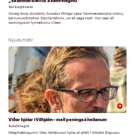
„skammarblettur á samfélaginu“
Verkalýðsmál
Sólveig Anna Jónsdóttir, formaður Eflingar sakar framkvæmdastjóra Umbru,
þjónustumiðstöðvar Stjórnarráðsins, um að segja ósatt. Hún segir að
samningsbrot fyrirtækisins iClean …
Nýjustu fréttir
arrow_forward
Viðar hjólar í Vilhjálm – með peninga á heilanum
Samfélagið
Félagsfræðingurinn Viðar Halldórsson hjólar af aflefli í Vilhjálm Birgisson