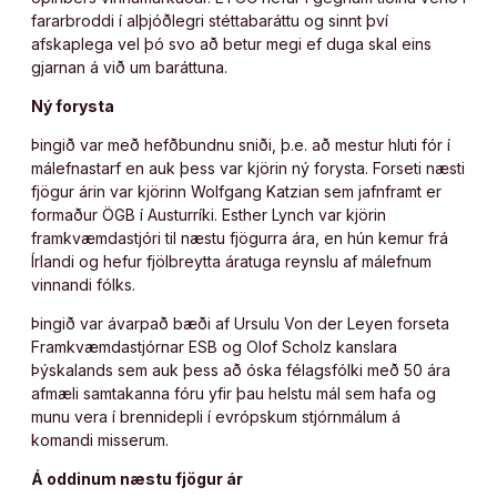
fararbroddi í alþjóðlegri stéttabaráttu og sinnt því
afskaplega vel þó svo að betur megi ef duga skal eins
gjarnan á við um baráttuna.
Ný forysta
Þingið var með hefðbundnu sniði, þ.e. að mestur hluti fór í
málefnastarf en auk þess var kjörin ný forysta. Forseti næsti
fjögur árin var kjörinn Wolfgang Katzian sem jafnframt er
formaður ÖGB í Austurríki. Esther Lynch var kjörin
framkvæmdastjóri til næstu fjögurra ára, en hún kemur frá
Írlandi og hefur fjölbreytta áratuga reynslu af málefnum
vinnandi fólks.
Þingið var ávarpað bæði af Ursulu Von der Leyen forseta
Framkvæmdastjórnar ESB og Olof Scholz kanslara
Þýskalands sem auk þess að óska félagsfólki með 50 ára
afmæli samtakanna fóru yfir þau helstu mál sem hafa og
munu vera í brennidepli í evrópskum stjórnmálum á
komandi misserum.
Á oddinum næstu fjögur ár