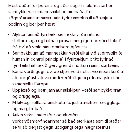
Mest púður fór þó eins og áður segir í málefnastarf en
samþykkt var umfangsmikil og metnaðarfull
aðgerðaráætlun næstu árin fyrir samtökin til að setja á
oddinn og ber þar hæst:
Ályktun um að fyrirtæki sem ekki virða réttindi
stéttarfélaga og hafna kjarasamningagerð verði útilokuð
frá því að veita hinu opinbera þjónustu.
Samþykkt um að manneskjur verði alltaf við stjórnvölin (e.
human in control principle) í fyrirtækjum þrátt fyrir að
fyrirtæki hafi tekið gervigreind í notkun í sinni starfsemi.
Barist verði gegn því að stjórnvöld notist við niðurskurð til
að bregðast við vaxandi verðbólgu og efnahagslegum
samdrætti í Evrópu.
Uppfærð og betri jafnlaunatilskipun verði samþykkt hratt
og örugglega.
Mikilvægi réttlátra umskipta (e. just transition) örugglega
og margítrekað.
Aukin virkni, metnaður og ákveðni
verkalýðshreyfingarinnar sé það sterkasta sem til staðar
sé til að berjast gegn uppgangi öfga hægristefnu í