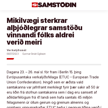
Áfram
að
efni
Mikilvægi sterkrar
alþjóðlegrar samstöðu
vinnandi fólks aldrei
verið meiri
Verkalýðsmál
06/07/2023
Gunnar Smári Egilsson
Dagana 23. – 26. maí sl. fór fram í Berlín 15. þing
Evrópusamtaka verkalýðsfélaga (ETUC – European Trade
Union Confederation). Þingið sem er æðsta vald
samtakanna var jafnframt merkilegt fyrir þær sakir að 50 ár
eru liðin frá stofnun samtakanna sem í dag eru samsett af
aðildarfélögum frá 41 landi sem hafa samtals 45 milljón
félagsmenn úr öllum geirum og greinum almenns og
opinbers vinnumarkaðar. ETUC hefur í gegnum tíðina verið í