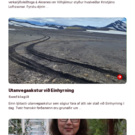
verkalýðsleiðtoga á Akranesi en Vilhjálmur styður hvalveiðar Kristjáns
Loftssonar. Fyrstu dýrin …
arrow_forward
Utanvegaakstur við Einhyrning
Samfélagið
Einn ljótasti utanvegaakstur sem sögiur fara af átti sér stað við Einhyrning í
dag. Tveir franskir ferðamenn eru grunaðir um …