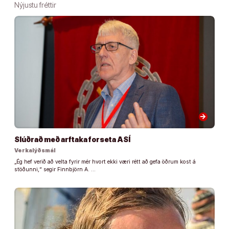
Nýjustu fréttir
arrow_forward
Slúðrað með arftaka forseta ASÍ
Verkalýðsmál
„Ég hef verið að velta fyrir mér hvort ekki væri rétt að gefa öðrum kost á
stöðunni,“ segir Finnbjörn A. …