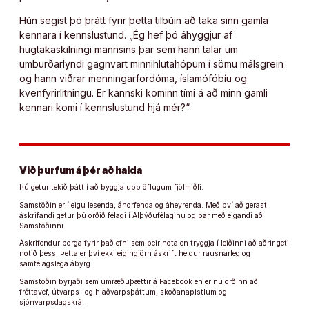
Hún segist þó þrátt fyrir þetta tilbúin að taka sinn gamla
kennara í kennslustund. „Ég hef þó áhyggjur af
hugtakaskilningi mannsins þar sem hann talar um
umburðarlyndi gagnvart minnihlutahópum í sömu málsgrein
og hann viðrar menningarfordóma, íslamófóbíu og
kvenfyrirlitningu. Er kannski kominn tími á að minn gamli
kennari komi í kennslustund hjá mér?“
Við þurfum á þér að halda
Þú getur tekið þátt í að byggja upp öflugum fjölmiðli.
Samstöðin er í eigu lesenda, áhorfenda og áheyrenda. Með því að gerast
áskrifandi getur þú orðið félagi í Alþýðufélaginu og þar með eigandi að
Samstöðinni.
Áskrifendur borga fyrir það efni sem þeir nota en tryggja í leiðinni að aðrir geti
notið þess. Þetta er því ekki eigingjörn áskrift heldur rausnarleg og
samfélagslega ábyrg.
Samstöðin byrjaði sem umræðuþættir á Facebook en er nú orðinn að
fréttavef, útvarps- og hlaðvarpsþáttum, skoðanapistlum og
sjónvarpsdagskrá.