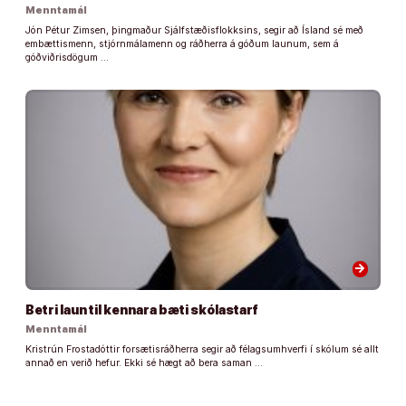
Menntamál
Jón Pétur Zimsen, þingmaður Sjálfstæðisflokksins, segir að Ísland sé með
embættismenn, stjórnmálamenn og ráðherra á góðum launum, sem á
góðviðrisdögum …
arrow_forward
Betri laun til kennara bæti skólastarf
Menntamál
Kristrún Frostadóttir forsætisráðherra segir að félagsumhverfi í skólum sé allt
annað en verið hefur. Ekki sé hægt að bera saman …