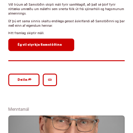
Við trúum að Samstöðin skipti máli fyrir samfélagið, að það sé þörf fyrir
róttæka umræðu um málefni sem snerta fólk út frá sjónarhóli og hagsmunum
almennings.
Ef þú ert sama sinnis skaltu endilega gerast áskrifandi að Samstöðinni og þar
með einn af eigendum hennar.
Þitt framlag skiptir máli.
arrow_forward
Ég vil styrkja Samstöðina
google_plus_reshare
link
Deila
Menntamál