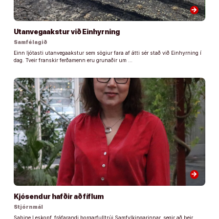
arrow_forward
Utanvegaakstur við Einhyrning
Samfélagið
Einn ljótasti utanvegaakstur sem sögiur fara af átti sér stað við Einhyrning í
dag. Tveir franskir ferðamenn eru grunaðir um …
arrow_forward
Kjósendur hafðir að fíflum
Stjórnmál
Sabine Leskopf, fráfarandi borgarfulltrúi Samfylkingarinnar, segir að þeir