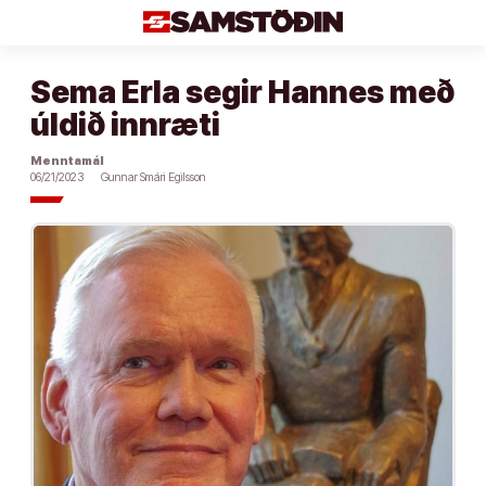
Áfram
að
efni
Sema Erla segir Hannes með
úldið innræti
Menntamál
06/21/2023
Gunnar Smári Egilsson