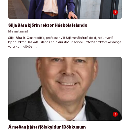
arrow_forward
Silja Bára kjörin rektor Háskóla Íslands
Menntamál
Silja Bára R. Ómarsdóttir, prófessor við Stjórnmálafræðideild, hefur verið
kjörin rektor Háskóla Íslands en niðurstöður seinni umferðar rektorskosninga
voru kunngjörðar …
arrow_forward
Á meðan þjást fjölskyldur í Bökkunum