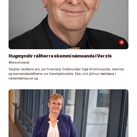
arrow_forward
Hugmyndir ráðherra skemmi námsanda í Verzló
Menntamál
Skiptar skoðanir eru um frumvarp Guðmundar Inga Kristinssonar, mennta-
og barnamálaráðherra um framhaldsskóla. Ekki síst jöfnun tækifæra í
nemendahópum og …