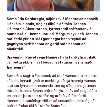
Sema Erla Serdaroglu, aðjúnkt við Menntavísindasvið
Háskóla Íslands, segist tilbúin að taka Hannes
Hólmstein Gissurarson, fyrrverandi prófessor við
sama skóla, í kennslustund. Mörgum þykir að Hannes
hafi farið yfir strikið í gær þegar hann reyndi að
gagnrýna skrif hennar en gerði nafn hennar að
aðalatriði.
Sjá einnig:
Pawel segir Hannes hafa farið yfir strikið:
„Er þetta ekki einn af þessum statusum sem maður
fjarlægir?“
Sema Erla segir á Facebook að skrif Hannesar einkennist
af úldnu innræti. „Það er merkilegt að sjá hvernig Hannes
talar um fyrrverandi nemanda sinn og síðar kollega innan
Háskóla Íslands. Svona orðræða lýsir auðvitað engu öðru
en innræti þess sem skrifar og miðað við framferði
Hannesar á samfélagsmiðlum að undanförnu held ég að
það sé frekar úldið,“ skrifar Sema Erla.