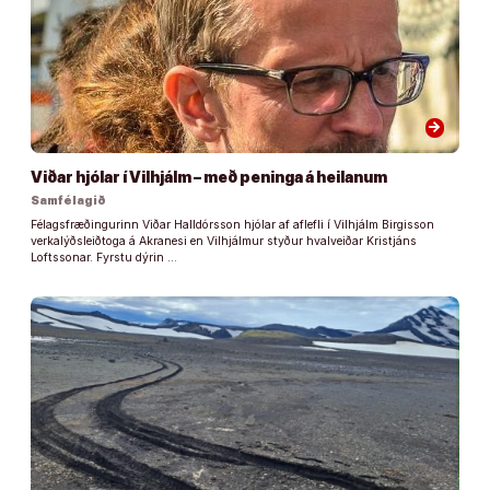
arrow_forward
Viðar hjólar í Vilhjálm – með peninga á heilanum
Samfélagið
Félagsfræðingurinn Viðar Halldórsson hjólar af aflefli í Vilhjálm Birgisson
verkalýðsleiðtoga á Akranesi en Vilhjálmur styður hvalveiðar Kristjáns
Loftssonar. Fyrstu dýrin …