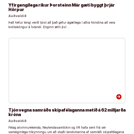
Yfirgengilega ríkur Þorsteinn Már gæti byggt þrjár
Hörpur
Auðvaldið
Það hefur lengi verið ljóst að það gefur ágætlega í aðra höndina að vera
kvótakóngur á Íslandi. Enginn ætti því …
arrow_forward
Tjón vegna samráðs skipafélaganna metið á 62 milljarða
króna
Auðvaldið
Félag atvinnurekenda, Neytendasamtökin og VR hafa sent frá sér
sameiginlega tilkynningu um að skaði landsmanna af samráði skipafélagana