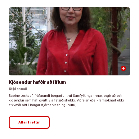
arrow_forward
Kjósendur hafðir að fíflum
Stjórnmál
Sabine Leskopf, fráfarandi borgarfulltrúi Samfylkingarinnar, segir að þeir
kjósendur sem hafi greitt Sjálfstæðisflokki, Viðreisn eða Framsóknarflokki
atkvæði sitt í borgarstjórnarkosningunum, …
Allar fréttir