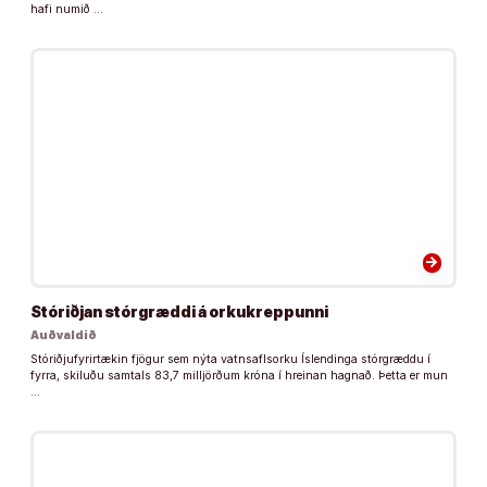
hafi numið …
arrow_forward
Stóriðjan stórgræddi á orkukreppunni
Auðvaldið
Stóriðjufyrirtækin fjögur sem nýta vatnsaflsorku Íslendinga stórgræddu í
fyrra, skiluðu samtals 83,7 milljörðum króna í hreinan hagnað. Þetta er mun
…