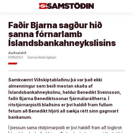
Áfram
að
efni
Faðir Bjarna sagður hið
sanna fórnarlamb
Íslandsbankahneykslisins
Auðvaldið
07/05/2023
Gunnar Smári Egilsson
Samkvæmt Viðskiptablaðinu þá var það ekki
almenningur sem beið mestan skaða af
Íslandsbankahneykslinu, heldur Benedikt Sveinsson,
faðir Bjarna Benediktssonar fjármálaráðherra. Í
ritstjórnarpistli blaðsins er því haldið fram fullum
fetum að Benedikt hljóti að sækja rétt sinn gagnvart
bankanum.
Í þessum sama ritstjórnarpistli er því haldið fram að lögbrot