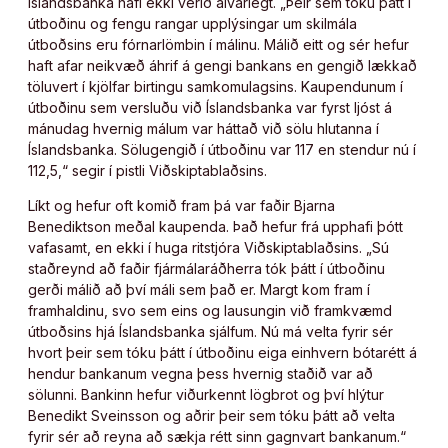
Íslandsbanka hafi ekki verið alvarlegt. „Þeir sem tóku þátt í
útboðinu og fengu rangar upplýsingar um skilmála
útboðsins eru fórnarlömbin í málinu. Málið eitt og sér hefur
haft afar neikvæð áhrif á gengi bankans en gengið lækkað
töluvert í kjölfar birtingu samkomulagsins. Kaupendunum í
útboðinu sem versluðu við Íslandsbanka var fyrst ljóst á
mánudag hvernig málum var háttað við sölu hlutanna í
Íslandsbanka. Sölugengið í útboðinu var 117 en stendur nú í
112,5,“ segir í pistli Viðskiptablaðsins.
Líkt og hefur oft komið fram þá var faðir Bjarna
Benediktson meðal kaupenda. Það hefur frá upphafi þótt
vafasamt, en ekki í huga ritstjóra Viðskiptablaðsins. „Sú
staðreynd að faðir fjármálaráðherra tók þátt í útboðinu
gerði málið að því máli sem það er. Margt kom fram í
framhaldinu, svo sem eins og lausungin við framkvæmd
útboðsins hjá Íslandsbanka sjálfum. Nú má velta fyrir sér
hvort þeir sem tóku þátt í útboðinu eiga einhvern bótarétt á
hendur bankanum vegna þess hvernig staðið var að
sölunni. Bankinn hefur viðurkennt lögbrot og því hlýtur
Benedikt Sveinsson og aðrir þeir sem tóku þátt að velta
fyrir sér að reyna að sækja rétt sinn gagnvart bankanum.“