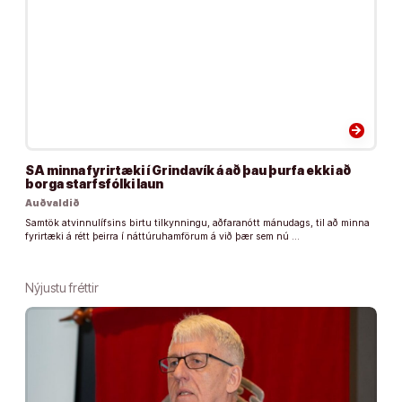
arrow_forward
SA minna fyrirtæki í Grindavík á að þau þurfa ekki að
borga starfsfólki laun
Auðvaldið
Samtök atvinnulífsins birtu tilkynningu, aðfaranótt mánudags, til að minna
fyrirtæki á rétt þeirra í náttúruhamförum á við þær sem nú …
Nýjustu fréttir