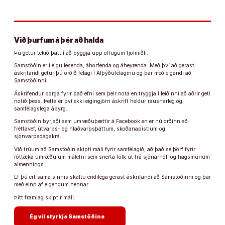
Við þurfum á þér að halda
Þú getur tekið þátt í að byggja upp öflugum fjölmiðli.
Samstöðin er í eigu lesenda, áhorfenda og áheyrenda. Með því að gerast
áskrifandi getur þú orðið félagi í Alþýðufélaginu og þar með eigandi að
Samstöðinni.
Áskrifendur borga fyrir það efni sem þeir nota en tryggja í leiðinni að aðrir geti
notið þess. Þetta er því ekki eigingjörn áskrift heldur rausnarleg og
samfélagslega ábyrg.
Samstöðin byrjaði sem umræðuþættir á Facebook en er nú orðinn að
fréttavef, útvarps- og hlaðvarpsþáttum, skoðanapistlum og
sjónvarpsdagskrá.
Við trúum að Samstöðin skipti máli fyrir samfélagið, að það sé þörf fyrir
róttæka umræðu um málefni sem snerta fólk út frá sjónarhóli og hagsmunum
almennings.
Ef þú ert sama sinnis skaltu endilega gerast áskrifandi að Samstöðinni og þar
með einn af eigendum hennar.
Þitt framlag skiptir máli.
arrow_forward
Ég vil styrkja Samstöðina