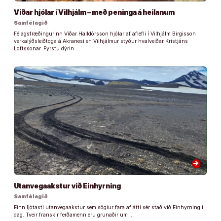
Viðar hjólar í Vilhjálm – með peninga á heilanum
Samfélagið
Félagsfræðingurinn Viðar Halldórsson hjólar af aflefli í Vilhjálm Birgisson
verkalýðsleiðtoga á Akranesi en Vilhjálmur styður hvalveiðar Kristjáns
Loftssonar. Fyrstu dýrin …
arrow_forward
Utanvegaakstur við Einhyrning
Samfélagið
Einn ljótasti utanvegaakstur sem sögiur fara af átti sér stað við Einhyrning í
dag. Tveir franskir ferðamenn eru grunaðir um …