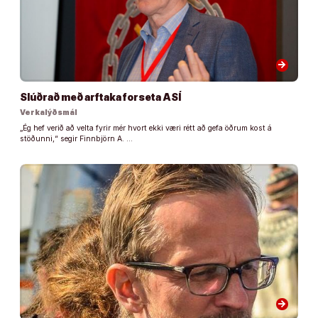
arrow_forward
Slúðrað með arftaka forseta ASÍ
Verkalýðsmál
„Ég hef verið að velta fyrir mér hvort ekki væri rétt að gefa öðrum kost á
stöðunni,“ segir Finnbjörn A. …
arrow_forward