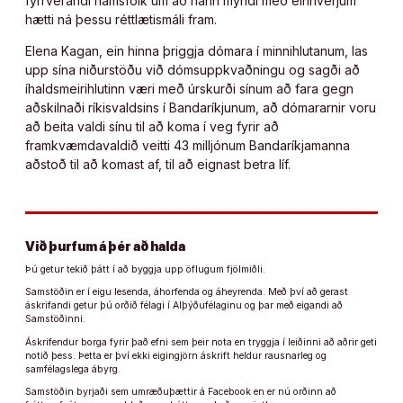
fyrrverandi námsfólk um að hann myndi með einhverjum
hætti ná þessu réttlætismáli fram.
Elena Kagan, ein hinna þriggja dómara í minnihlutanum, las
upp sína niðurstöðu við dómsuppkvaðningu og sagði að
íhaldsmeirihlutinn væri með úrskurði sínum að fara gegn
aðskilnaði ríkisvaldsins í Bandaríkjunum, að dómararnir voru
að beita valdi sínu til að koma í veg fyrir að
framkvæmdavaldið veitti 43 milljónum Bandaríkjamanna
aðstoð til að komast af, til að eignast betra líf.
Við þurfum á þér að halda
Þú getur tekið þátt í að byggja upp öflugum fjölmiðli.
Samstöðin er í eigu lesenda, áhorfenda og áheyrenda. Með því að gerast
áskrifandi getur þú orðið félagi í Alþýðufélaginu og þar með eigandi að
Samstöðinni.
Áskrifendur borga fyrir það efni sem þeir nota en tryggja í leiðinni að aðrir geti
notið þess. Þetta er því ekki eigingjörn áskrift heldur rausnarleg og
samfélagslega ábyrg.
Samstöðin byrjaði sem umræðuþættir á Facebook en er nú orðinn að