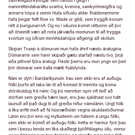
samfélagsbreytingar sem náðust í gegn í
mannréttindabaráttu svartra, kvenna, samkynhneigðra og
annarra hópa á seinni hluta síðustu aldar. Íhaldsmennirnir
hafa þegar fellt Roe vs. Wade úr gildi, sem tryggði konum
rétt á þungunarrofi. Og nú í vikunni komst rétturinn að því
að óheimilt væri að nota jákvæða mismunun til að tryggja
svörtum og öðrum minnihlutahópa aðgengi að skólum.
Skipan Trump á dómurum mun hafa áhrif næstu áratugina.
Dómararnir sem hann skipaði gætu starfað næstu tvo, þrjá
eða jafnvel fjóra áratugi. Flestir þeirra eru mun yngri en þeir
þrír dómarar sem kalla mætti frjálslynda.
Nám er dýrt í Bandaríkjunum. Þau sem ekki eru af auðugu
fólki þurfa að taka lán til að komast til mennta og koma
stórskuldug frá námi. Og þó menntun opni oft leið að
störfum sem greiða hærri laun, eru þau sjaldnast svo hátt
launuð að það dugi til að greiða niður námslánin. Ungt fólk
á líka erfitt með að fá húsnæðislán vegna skuldastöðunnar.
Lánin eru því eins og myllusteinn um hálsinn á ungu fólki,
sem ekki er komið af auðugu fólki. Þetta er harmur fyrir þau
sem í þessu lenda en líka skaðlegt þjóðfélaginu öllu, vinnur