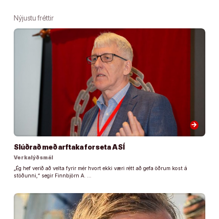
Nýjustu fréttir
arrow_forward
Slúðrað með arftaka forseta ASÍ
Verkalýðsmál
„Ég hef verið að velta fyrir mér hvort ekki væri rétt að gefa öðrum kost á
stöðunni,“ segir Finnbjörn A. …