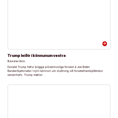
arrow_forward
Trump leiðir í könnunum vestra
Bandaríkin
Donald Trump hefur þriggja prósentustiga forskot á Joe Biden
Bandaríkjaforseta í nýrri könnun um stuðning við forsetaframbjóðendur
vestanhafs. Trump mælist …