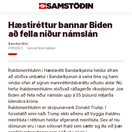
Áfram
að
efni
Hæstiréttur bannar Biden
að fella niður námslán
Bandaríkin
07/01/2023
Gunnar Smári Egilsson
Íhaldsmeirihlutinn í Hæstarétti Bandaríkjanna heldur áfram
að stöðva umbætur í Bandaríkjunum á sama tíma og hann
vindur ofan af sigrum mannréttindabaráttu síðustu aldar. Nú
hefur íhaldsmeirihlutinn stöðvað ráðagerðir ríkisstjórnar Joe
Biden að fella niður námslán upp á 55 þúsund milljarða
íslenskra króna.
Íhaldsmeirihlutinn er sköpunarverk Donald Trump. Í
forsetatíð sinni náði Trump ekki aðeins að tryggja íhaldinu
meirihluta í réttinum heldur afgerandi meirihluta. Sex af níu
dómurum eru í raun sótsvart íhald sem sættir sig illa við þær