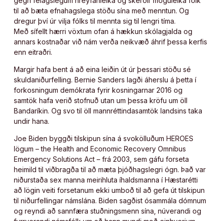
gegn félagslegum hreyfanleika og skerðir möguleika fólk
til að bæta efnahagslega stöðu sína með menntun. Og
dregur því úr vilja fólks til mennta sig til lengri tíma.
Með sífellt hærri vöxtum ofan á hækkun skólagjalda og
annars kostnaðar við nám verða neikvæð áhrif þessa kerfis
enn eitraðri.
Margir hafa bent á að eina leiðin út úr þessari stöðu sé
skuldaniðurfelling. Bernie Sanders lagði áherslu á þetta í
forkosningum demókrata fyrir kosningarnar 2016 og
samtök hafa verið stofnuð utan um þessa kröfu um öll
Bandaríkin. Og svo til öll mannréttindasamtök landsins taka
undir hana.
Joe Biden byggði tilskipun sína á svokölluðum HEROES
lögum – the Health and Economic Recovery Omnibus
Emergency Solutions Act – frá 2003, sem gáfu forseta
heimild til viðbragða til að mæta þjóðhagslegri ógn. Það var
niðurstaða sex manna meirihluta íhaldsmanna í Hæstarétti
að lögin veiti forsetanum ekki umboð til að gefa út tilskipun
til niðurfellingar námslána. Biden sagðist ósammála dómnum
og reyndi að sannfæra stuðningsmenn sína, núverandi og