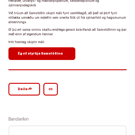
fréttavef, útvarps- og hlaðvarpsþáttum, skoðanapistlum og
sjónvarpsdagskrá.
Við trúum að Samstöðin skipti máli fyrir samfélagið, að það sé þörf fyrir
róttæka umræðu um málefni sem snerta fólk út frá sjónarhóli og hagsmunum
almennings.
Ef þú ert sama sinnis skaltu endilega gerast áskrifandi að Samstöðinni og þar
með einn af eigendum hennar.
Þitt framlag skiptir máli.
arrow_forward
Ég vil styrkja Samstöðina
google_plus_reshare
link
Deila
Bandaríkin