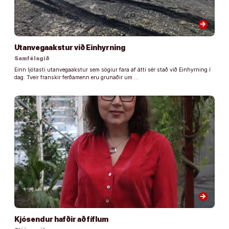
arrow_forward
Utanvegaakstur við Einhyrning
Samfélagið
Einn ljótasti utanvegaakstur sem sögiur fara af átti sér stað við Einhyrning í
dag. Tveir franskir ferðamenn eru grunaðir um …
arrow_forward
Kjósendur hafðir að fíflum