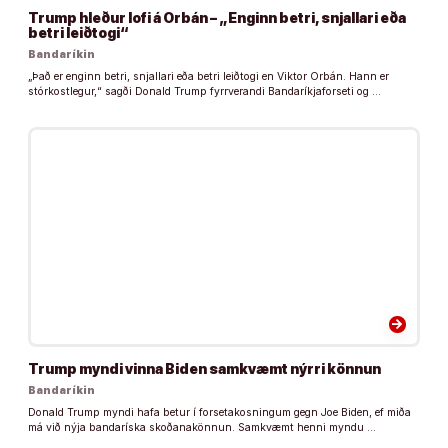
Trump hleður lofi á Orbán – „Enginn betri, snjallari eða
betri leiðtogi“
Bandaríkin
„Það er enginn betri, snjallari eða betri leiðtogi en Viktor Orbán. Hann er
stórkostlegur,“ sagði Donald Trump fyrrverandi Bandaríkjaforseti og …
arrow_forward
Trump myndi vinna Biden samkvæmt nýrri könnun
Bandaríkin
Donald Trump myndi hafa betur í forsetakosningum gegn Joe Biden, ef miða
má við nýja bandaríska skoðanakönnun. Samkvæmt henni myndu …