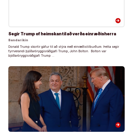
arrow_forward
Segir Trump of heimskan til að verða einræðisherra
Bandaríkin
Donald Trump skortir gáfur til að stýra með einræðistilburðum. Þetta segir
fyrrverandi þjóðaröryggisráðgjafi Trump, John Bolton. Bolton var
þjóðaröryggisráðgjafi Trump …
arrow_forward