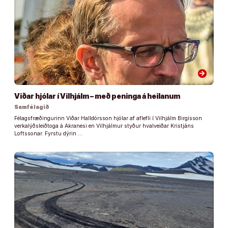
arrow_forward
Viðar hjólar í Vilhjálm – með peninga á heilanum
Samfélagið
Félagsfræðingurinn Viðar Halldórsson hjólar af aflefli í Vilhjálm Birgisson
verkalýðsleiðtoga á Akranesi en Vilhjálmur styður hvalveiðar Kristjáns
Loftssonar. Fyrstu dýrin …