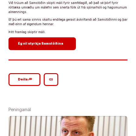
Við trúum að Samstöðin skipti máli fyrir samfélagið, að það sé þörf fyrir
róttæka umræðu um málefni sem snerta fólk út frá sjónarhóli og hagsmunum
almennings.
Ef þú ert sama sinnis skaltu endilega gerast áskrifandi að Samstöðinni og þar
með einn af eigendum hennar.
Þitt framlag skiptir máli.
arrow_forward
Ég vil styrkja Samstöðina
google_plus_reshare
link
Deila
Peningamál