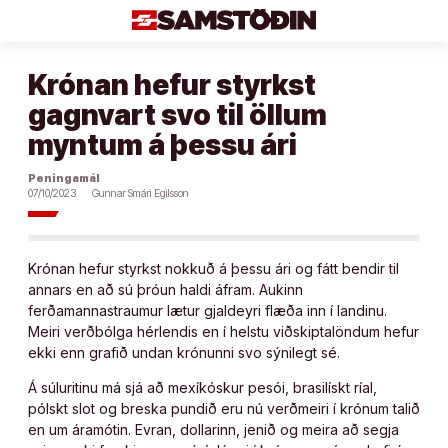
Áfram
að
efni
Krónan hefur styrkst
gagnvart svo til öllum
myntum á þessu ári
Peningamál
07/10/2023
Gunnar Smári Egilsson
Krónan hefur styrkst nokkuð á þessu ári og fátt bendir til
annars en að sú þróun haldi áfram. Aukinn
ferðamannastraumur lætur gjaldeyri flæða inn í landinu.
Meiri verðbólga hérlendis en í helstu viðskiptalöndum hefur
ekki enn grafið undan krónunni svo sýnilegt sé.
Á súluritinu má sjá að mexíkóskur pesói, brasilískt ríal,
pólskt slot og breska pundið eru nú verðmeiri í krónum talið
en um áramótin. Evran, dollarinn, jenið og meira að segja