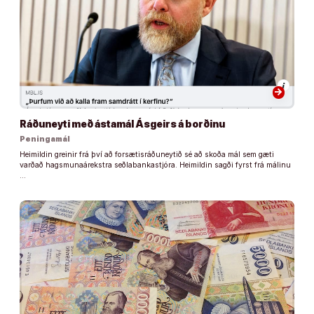
arrow_forward
Ráðuneyti með ástamál Ásgeirs á borðinu
Peningamál
Heimildin greinir frá því að forsætisráðuneytið sé að skoða mál sem gæti
varðað hagsmunaárekstra seðlabankastjóra. Heimildin sagði fyrst frá málinu
…