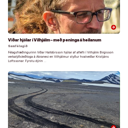
arrow_forward
Viðar hjólar í Vilhjálm – með peninga á heilanum
Samfélagið
Félagsfræðingurinn Viðar Halldórsson hjólar af aflefli í Vilhjálm Birgisson
verkalýðsleiðtoga á Akranesi en Vilhjálmur styður hvalveiðar Kristjáns
Loftssonar. Fyrstu dýrin …
arrow_forward