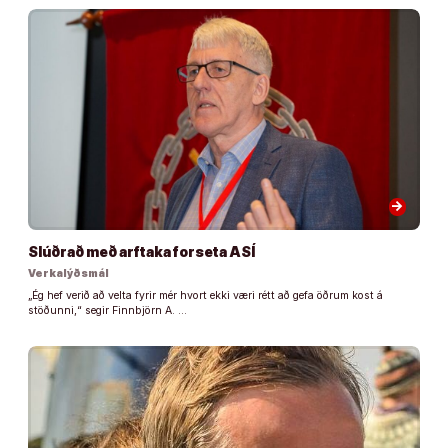
arrow_forward
Slúðrað með arftaka forseta ASÍ
Verkalýðsmál
„Ég hef verið að velta fyrir mér hvort ekki væri rétt að gefa öðrum kost á
stöðunni,“ segir Finnbjörn A. …