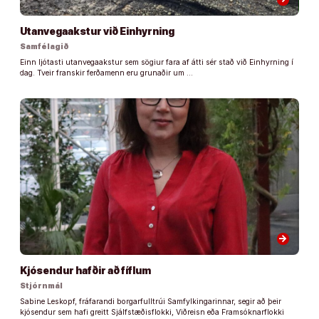
Utanvegaakstur við Einhyrning
Samfélagið
Einn ljótasti utanvegaakstur sem sögiur fara af átti sér stað við Einhyrning í
dag. Tveir franskir ferðamenn eru grunaðir um …
arrow_forward
Kjósendur hafðir að fíflum
Stjórnmál
Sabine Leskopf, fráfarandi borgarfulltrúi Samfylkingarinnar, segir að þeir
kjósendur sem hafi greitt Sjálfstæðisflokki, Viðreisn eða Framsóknarflokki