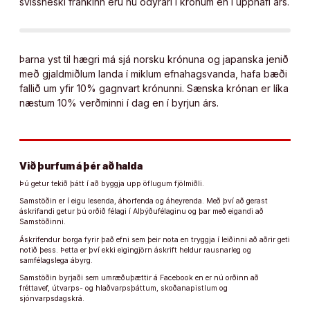
svissneski frankinn eru nú ódýrari í krónum en í upphafi árs.
Þarna yst til hægri má sjá norsku krónuna og japanska jenið
með gjaldmiðlum landa í miklum efnahagsvanda, hafa bæði
fallið um yfir 10% gagnvart krónunni. Sænska krónan er líka
næstum 10% verðminni í dag en í byrjun árs.
Við þurfum á þér að halda
Þú getur tekið þátt í að byggja upp öflugum fjölmiðli.
Samstöðin er í eigu lesenda, áhorfenda og áheyrenda. Með því að gerast
áskrifandi getur þú orðið félagi í Alþýðufélaginu og þar með eigandi að
Samstöðinni.
Áskrifendur borga fyrir það efni sem þeir nota en tryggja í leiðinni að aðrir geti
notið þess. Þetta er því ekki eigingjörn áskrift heldur rausnarleg og
samfélagslega ábyrg.
Samstöðin byrjaði sem umræðuþættir á Facebook en er nú orðinn að
fréttavef, útvarps- og hlaðvarpsþáttum, skoðanapistlum og
sjónvarpsdagskrá.