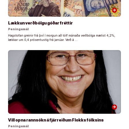
arrow_forward
Lækkun verðbólgu góðar fréttir
Peningamál
Hagstofan greinir frá því í morgun að tólf mánaða verðbólga mæl­ist 4,2%,
lækk­ar um 0,4 pró­sentu­stig frá janúar. Verð á …
arrow_forward
Vill opna rannsókn á fjárreiðum Flokks fólksins
Peningamál