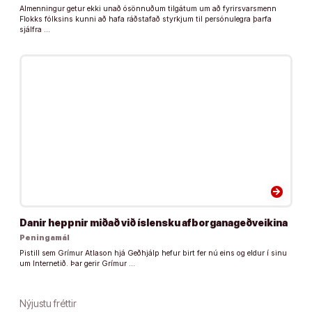
Almenningur getur ekki unað ósönnuðum tilgátum um að fyrirsvarsmenn
Flokks fólksins kunni að hafa ráðstafað styrkjum til persónulegra þarfa
sjálfra …
arrow_forward
Danir heppnir miðað við íslensku afborganageðveikina
Peningamál
Pistill sem Grímur Atlason hjá Geðhjálp hefur birt fer nú eins og eldur í sinu
um Internetið. Þar gerir Grímur …
Nýjustu fréttir