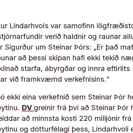
tur Lindarhvols var samofinn lögfræðist
stjórnarfundir verið haldnir og raunar allu
ir Sigurður um Steinar Þórs: „Er það ma
nar að þessi skipan hafi ekki tekið nægjan
lnað starfa, ábyrgðar og innra eftirlits
aðar við framkvæmd verkefnisins.“
þó ekki eina verkefnið sem Steinar Þór h
eytinu.
DV
greinir frá því að Steinar Þór 
iddar að minnsta kosti 220 milljónir frá
ytinu og dótturfélagi þess, Lindarhvoli 