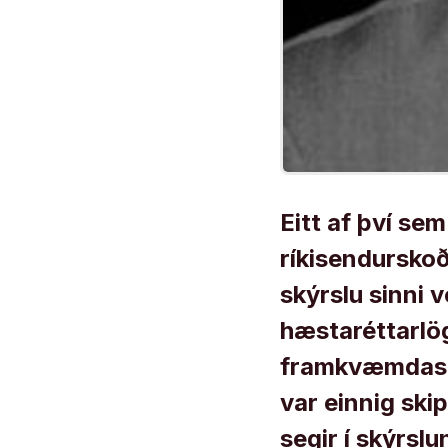
Eitt af því se
ríkisendurskoð
skýrslu sinni 
hæstaréttarlög
framkvæmdastjó
var einnig ski
segir í skýrslu