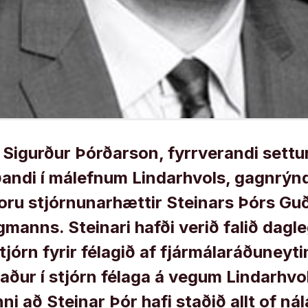
m Sigurður Þórðarson, fyrrverandi settu
andi í málefnum Lindarhvols, gagnrýnd
voru stjórnunarhættir Steinars Þórs Gu
manns. Steinari hafði verið falið dagl
rn fyrir félagið af fjármálaráðuneyti
paður í stjórn félaga á vegum Lindarhvo
nni að Steinar Þór hafi staðið allt of ná