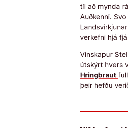
til að mynda r
Auðkenni. Svo 
Landsvirkjunar
verkefni hjá f
Vinskapur Stei
útskýrt hvers v
Hringbraut
ful
þeir hefðu veri