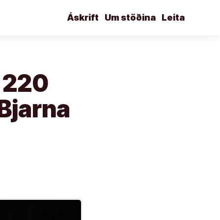
Áskrift
Um stöðina
Leita
ð 220
 Bjarna