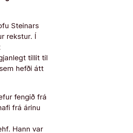
ofu Steinars
r rekstur. Í
t
legt tillit til
 sem hefði átt
efur fengið frá
hafi frá árinu
ehf. Hann var