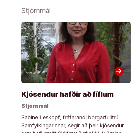
Stjórnmál
arrow_forward
Kjósendur hafðir að fíflum
Stjórnmál
Sabine Leskopf, fráfarandi borgarfulltrúi
Samfylkingarinnar, segir að þeir kjósendur