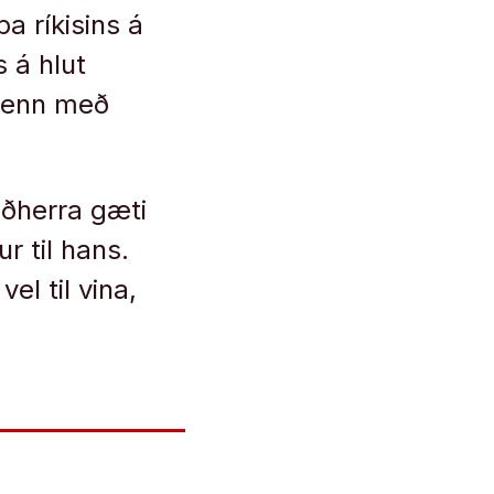
a ríkisins á
 á hlut
r enn með
áðherra gæti
r til hans.
vel til vina,