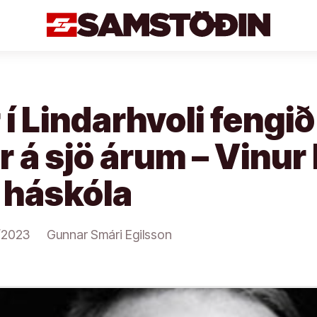
 í Lindarhvoli fengi
ir á sjö árum – Vinur
í háskóla
/2023
Gunnar Smári Egilsson