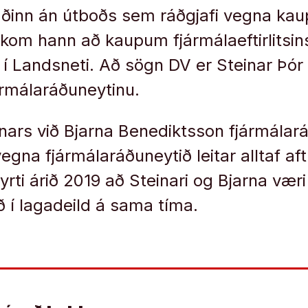
áðinn án útboðs sem ráðgjafi vegna kaup
kom hann að kaupum fjármálaeftirlitsins
 í Landsneti. Að sögn DV er Steinar Þó
jármálaráðuneytinu.
nars við Bjarna Benediktsson fjármálar
egna fjármálaráðuneytið leitar alltaf aftu
lyrti árið 2019 að Steinari og Bjarna væri 
ð í lagadeild á sama tíma.