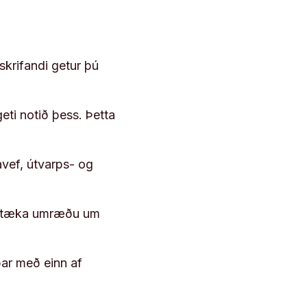
skrifandi getur þú
geti notið þess. Þetta
vef, útvarps- og
 róttæka umræðu um
þar með einn af