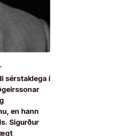
r
i sérstaklega í
ðgeirssonar
eg
nu, en hann
ls. Sigurður
lægt