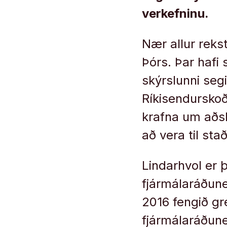
verkefninu.
Nær allur reks
Þórs. Þar hafi 
skýrslunni seg
Ríkisendurskoðu
krafna um aðski
að vera til st
Lindarhvol er 
fjármálaráðun
2016 fengið gre
fjármálaráðune