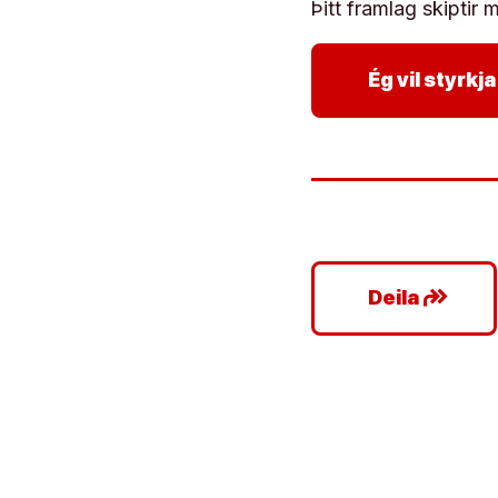
Þitt framlag skiptir m
Ég vil styrk
google_plus_reshare
Deila