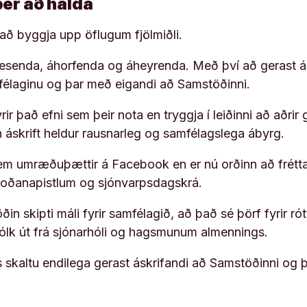
þér að halda
í að byggja upp öflugum fjölmiðli.
 lesenda, áhorfenda og áheyrenda. Með því að gerast á
ufélaginu og þar með eigandi að Samstöðinni.
ir það efni sem þeir nota en tryggja í leiðinni að aðrir 
rn áskrift heldur rausnarleg og samfélagslega ábyrg.
em umræðuþættir á Facebook en er nú orðinn að frétta
koðanapistlum og sjónvarpsdagskrá.
in skipti máli fyrir samfélagið, að það sé þörf fyrir
fólk út frá sjónarhóli og hagsmunum almennings.
s skaltu endilega gerast áskrifandi að Samstöðinni og 