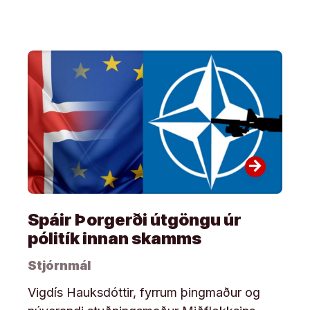
arrow_forward
Spáir Þorgerði útgöngu úr
pólitík innan skamms
Stjórnmál
Vigdís Hauksdóttir, fyrrum þingmaður og