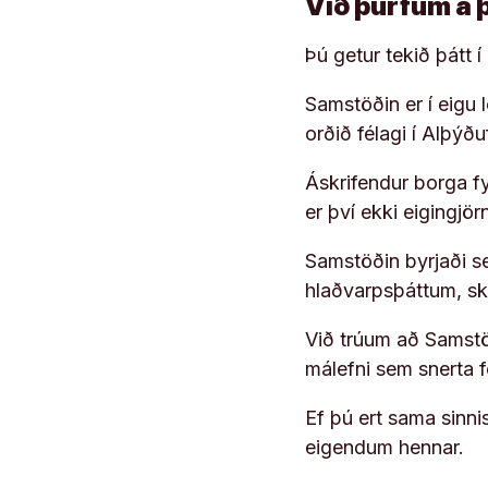
Við þurfum á 
Þú getur tekið þátt 
Samstöðin er í eigu
orðið félagi í Alþýð
Áskrifendur borga fyr
er því ekki eigingjö
Samstöðin byrjaði s
hlaðvarpsþáttum, s
Við trúum að Samstöð
málefni sem snerta 
Ef þú ert sama sinni
eigendum hennar.