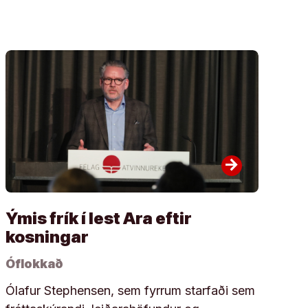
arrow_forward
Ýmis frík í lest Ara eftir
kosningar
Óflokkað
Ólafur Stephensen, sem fyrrum starfaði sem