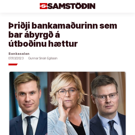
Áfram
að
efni
Þriðji bankamaðurinn sem
bar ábyrgð á
útboðinu hættur
Bankasalan
07/03/2023
Gunnar Smári Egilsson