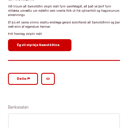
Við trúum að Samstöðin skipti máli fyrir samfélagið, að það sé þörf fyrir
róttæka umræðu um málefni sem snerta fólk út frá sjónarhóli og hagsmunum
almennings.
Ef þú ert sama sinnis skaltu endilega gerast áskrifandi að Samstöðinni og þar
með einn af eigendum hennar.
Þitt framlag skiptir máli.
arrow_forward
Ég vil styrkja Samstöðina
google_plus_reshare
link
Deila
Bankasalan