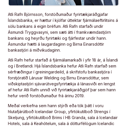
Atli Rafn Björnsson, forstöðumaður fyrirtækjaráðgjafar
Íslandsbanka, er hættur í kjölfar úttektar fjármálaeftirlitsins á
sölu bankans á eigin bréfum. Atli Rafn starfaði undir
Ásmundi Tryggvasyni, sem sæti átti í framkvæmdastjórn
bankans og heyrðu fyrirtæki og fjárfestar undir hann.
Ásmundur hætti á laugardaginn og Birna Einarsdóttir
bankastjóri á miðvikudaginn.
Atli Rafn hefur starfað á fjármálamarkaði í yfir 18 ár, á Íslandi
og í Bretlandi. Hjá Íslandsbanka hefur Atli Rafn starfað sem
sérfræðingur í greiningardeild, á skrifstofu bankastjóra í
forstjóratíð Lárusar Welding og Birnu Einarsdóttur, sem
viðskiptastjóri sjávarútvegsfyrirtækja á lánasviði en lengst
af hefur Atli Rafn unnið við fyrirtækjaráðgjöf þar sem hann
hefur verið forstöðumaður frá árinu 2019.
Meðal verkefna sem hann stýrði eða tók þátt í voru
hlutafjárútboð Icelandair Group, yfirtökutilboð Strengs í
Skeljung, yfirtökutilboð Brims í HB Granda, sala á Icelandair
Hotels, sala á Keahótelum, sala á dótturfélögum Icelandic