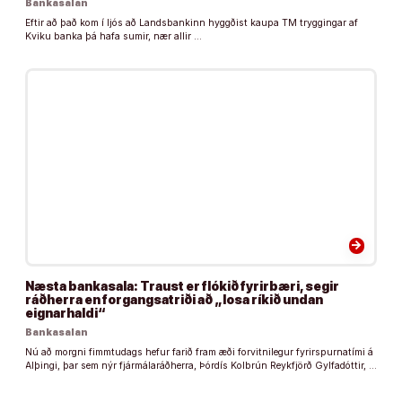
Bankasalan
Eftir að það kom í ljós að Landsbankinn hyggðist kaupa TM tryggingar af
Kviku banka þá hafa sumir, nær allir …
arrow_forward
Næsta bankasala: Traust er flókið fyrirbæri, segir
ráðherra en forgangsatriði að „losa ríkið undan
eignarhaldi“
Bankasalan
Nú að morgni fimmtudags hefur farið fram æði forvitnilegur fyrirspurnatími á
Alþingi, þar sem nýr fjármálaráðherra, Þórdís Kolbrún Reykfjörð Gylfadóttir, …