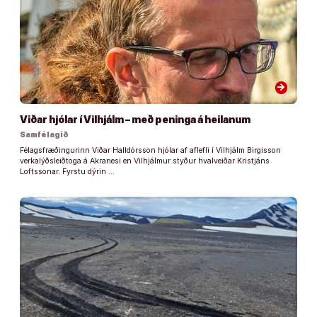
arrow_forward
Viðar hjólar í Vilhjálm – með peninga á heilanum
Samfélagið
Félagsfræðingurinn Viðar Halldórsson hjólar af aflefli í Vilhjálm Birgisson
verkalýðsleiðtoga á Akranesi en Vilhjálmur styður hvalveiðar Kristjáns
Loftssonar. Fyrstu dýrin …