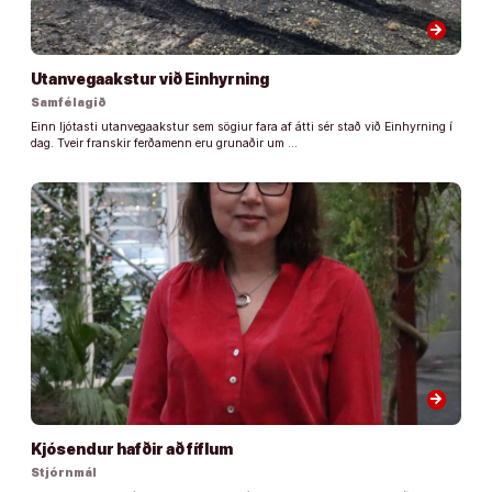
arrow_forward
Utanvegaakstur við Einhyrning
Samfélagið
Einn ljótasti utanvegaakstur sem sögiur fara af átti sér stað við Einhyrning í
dag. Tveir franskir ferðamenn eru grunaðir um …
arrow_forward
Kjósendur hafðir að fíflum
Stjórnmál