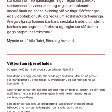
starfsmanna með fjármálagerninga, reglur um þátttöku
starfsmanna í atvinnurekstri og reglur um þóknanir,
umboðslaun og annan ávinning við veitingu fjárfestingar-
eða viðbótarþjónustu og reglur um aðskilnað starfseininga.
Árlega sitja starfsmenn bankans sérstaka fræðslu um stefnu
bankans um hagsmunaárekstra og reglur um ráðstafanir
gegn hagsmunaárekstrum.“
Myndin er af Atla Rafni, Birnu og Ásmundi.
Við þurfum á þér að halda
Þú getur tekið þátt í að byggja upp öflugum fjölmiðli.
Samstöðin er í eigu lesenda, áhorfenda og áheyrenda. Með því að gerast
áskrifandi getur þú orðið félagi í Alþýðufélaginu og þar með eigandi að
Samstöðinni.
Áskrifendur borga fyrir það efni sem þeir nota en tryggja í leiðinni að aðrir geti
notið þess. Þetta er því ekki eigingjörn áskrift heldur rausnarleg og
samfélagslega ábyrg.
Samstöðin byrjaði sem umræðuþættir á Facebook en er nú orðinn að
fréttavef, útvarps- og hlaðvarpsþáttum, skoðanapistlum og
sjónvarpsdagskrá.