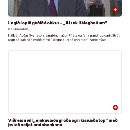
arrow_forward
Logið í opið geðið á okkur – „Afrek í lélegheitum“
Bankasalan
Halldór Auðar Svansson, varaþingmaður Pírata og fyrrverandi borgarfulltrúi,
segir að það sé ákveðið afrek í lélegheitum að enn starfi Bankasýsla, …
arrow_forward
Viðreisn vill „einkavæða gróða og ríkisvæða töp“ með
því að selja Landsbankann