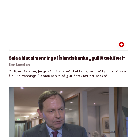
arrow_forward
Sala á hlut almennings í Íslandsbanka „gullið tækifæri“
Bankasalan
Óli Björn Kárason, þingmaður Sjálfstæðisflokksins, segir að fyrirhuguð sala
á hlut almennings í Íslandsbanka sé „gullið tækifæri“ til þess að …