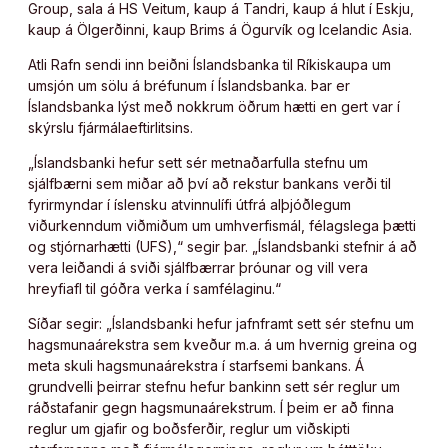
Group, sala á HS Veitum, kaup á Tandri, kaup á hlut í Eskju,
kaup á Ölgerðinni, kaup Brims á Ögurvík og Icelandic Asia.
Atli Rafn sendi inn beiðni Íslandsbanka til Ríkiskaupa um
umsjón um sölu á bréfunum í Íslandsbanka. Þar er
Íslandsbanka lýst með nokkrum öðrum hætti en gert var í
skýrslu fjármálaeftirlitsins.
„Íslandsbanki hefur sett sér metnaðarfulla stefnu um
sjálfbærni sem miðar að því að rekstur bankans verði til
fyrirmyndar í íslensku atvinnulífi útfrá alþjóðlegum
viðurkenndum viðmiðum um umhverfismál, félagslega þætti
og stjórnarhætti (UFS),“ segir þar. „Íslandsbanki stefnir á að
vera leiðandi á sviði sjálfbærrar þróunar og vill vera
hreyfiafl til góðra verka í samfélaginu.“
Síðar segir: „Íslandsbanki hefur jafnframt sett sér stefnu um
hagsmunaárekstra sem kveður m.a. á um hvernig greina og
meta skuli hagsmunaárekstra í starfsemi bankans. Á
grundvelli þeirrar stefnu hefur bankinn sett sér reglur um
ráðstafanir gegn hagsmunaárekstrum. Í þeim er að finna
reglur um gjafir og boðsferðir, reglur um viðskipti