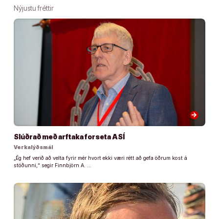
Nýjustu fréttir
arrow_forward
Slúðrað með arftaka forseta ASÍ
Verkalýðsmál
„Ég hef verið að velta fyrir mér hvort ekki væri rétt að gefa öðrum kost á
stöðunni,“ segir Finnbjörn A. …