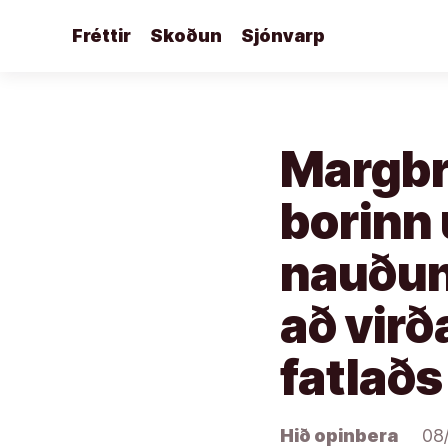
Áfram
Fréttir
Skoðun
Sjónvarp
að
efni
Margbr
borinn 
nauðung
að virð
fatlaðs
Hið opinbera
08