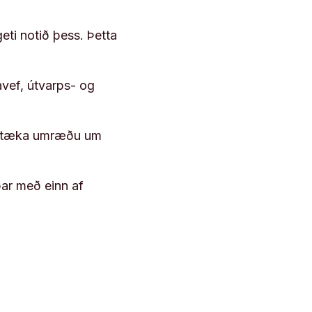
geti notið þess. Þetta
vef, útvarps- og
 róttæka umræðu um
þar með einn af