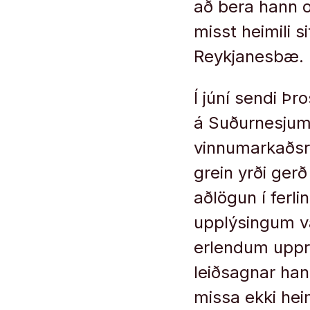
að bera hann o
misst heimili si
Reykjanesbæ.
Í júní sendi Þ
á Suðurnesjum
vinnumarkaðsrá
grein yrði ger
aðlögun í ferli
upplýsingum va
erlendum uppr
leiðsagnar han
missa ekki heim