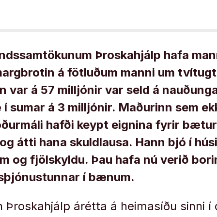
dssamtökunum Þroskahjálp hafa mann
margbrotin á fötluðum manni um tvítugt
 var á 57 milljónir var seld á nauðung
 sumar á 3 milljónir. Maðurinn sem ek
ðurmáli hafði keypt eignina fyrir bætu
g átti hana skuldlausa. Hann bjó í hú
 og fjölskyldu. Þau hafa nú verið borin 
sþjónustunnar í bænum.
Þroskahjálp árétta á heimasíðu sinni í