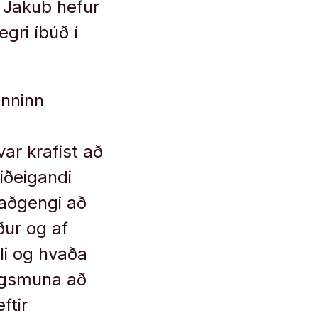
. Jakub hefur
egri íbúð í
anninn
ar krafist að
viðeigandi
 aðgengi að
ður og af
li og hvaða
hagsmuna að
ftir