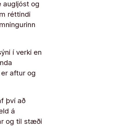
 augljóst og
 réttindi
mningurinn
ni í verki en
ernda
 er aftur og
af því að
eld á
 og til stæði