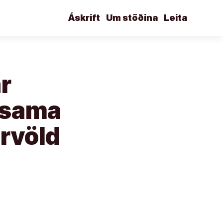
Áskrift
Um stöðina
Leita
r
fasama
irvöld