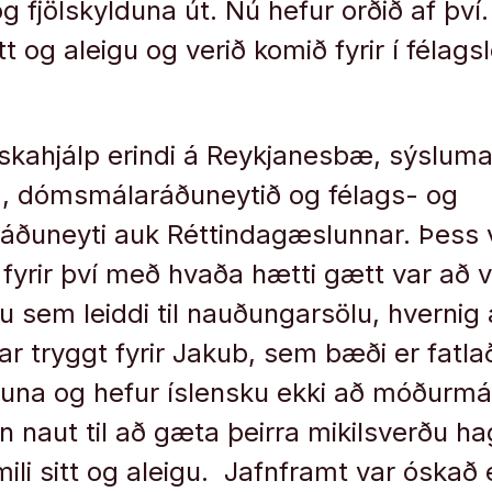
g fjölskylduna út. Nú hefur orðið af því
tt og aleigu og verið komið fyrir í félagsl
roskahjálp erindi á Reykjanesbæ, sýslum
, dómsmálaráðuneytið og félags- og
ðuneyti auk Réttindagæslunnar. Þess v
ð fyrir því með hvaða hætti gætt var að 
nu sem leiddi til nauðungarsölu, hvernig
r tryggt fyrir Jakub, sem bæði er fatla
una og hefur íslensku ekki að móðurmá
n naut til að gæta þeirra mikilsverðu 
ili sitt og aleigu. Jafnframt var óskað e