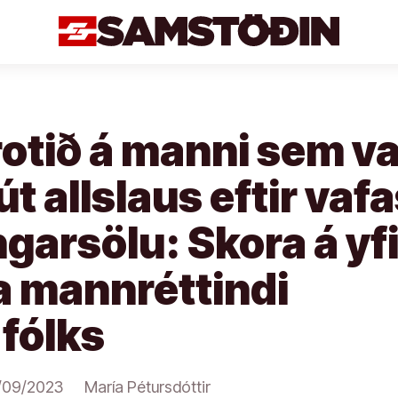
otið á manni sem va
út allslaus eftir va
arsölu: Skora á yf
a mannréttindi
 fólks
/09/2023
María Pétursdóttir