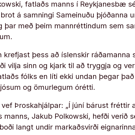
owski, fatlaðs manns í Reykjanesbæ sé
 brot á samningi Sameinuðu þjóðanna um
 og þar með þeim mannréttindum sem sa
 um.
krefjast þess að íslenskir ráðamanna sý
ði vilja sinn og kjark til að tryggja og v
tlaðs fólks en líti ekki undan þegar það
gljósum og ömurlegum órétti.
 vef Þroskahjálpar: „Í júní bárust fréttir 
s manns, Jakub Polkowski, hefði verið s
ði langt undir markaðsvirði eignarinnar