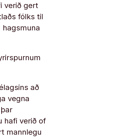
 verið gert
ðs fólks til
ta hagsmuna
yrirspurnum
.
élagsins að
ega vegna
 þar
hafi verið of
ort mannlegu