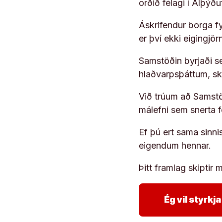
orðið félagi í Alþýð
Áskrifendur borga fyr
er því ekki eigingjö
Samstöðin byrjaði s
hlaðvarpsþáttum, s
Við trúum að Samstöð
málefni sem snerta 
Ef þú ert sama sinni
eigendum hennar.
Þitt framlag skiptir m
Ég vil styrk