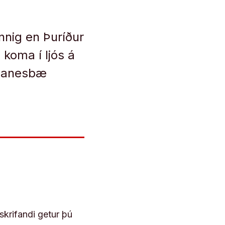
nnig en Þuríður
koma í ljós á
kjanesbæ
skrifandi getur þú