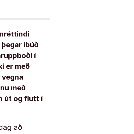
réttindi
 þegar íbúð
aruppboði í
ki er með
r vegna
sinu með
út og flutt í
 dag að