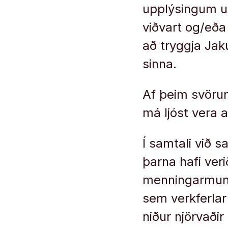
upplýsingum um
viðvart og/eða
að tryggja Ja
sinna.
Af þeim svöru
má ljóst vera 
Í samtali við 
þarna hafi ver
menningarmuna
sem verkferlar
niður njörvaðir