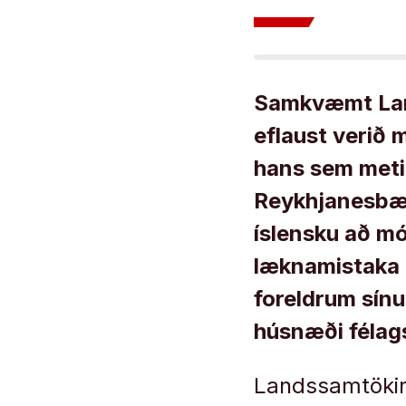
Samkvæmt Lan
eflaust verið 
hans sem metin
Reykhjanesbæ í
íslensku að mó
læknamistaka o
foreldrum sínum
húsnæði félag
Landssamtökin 