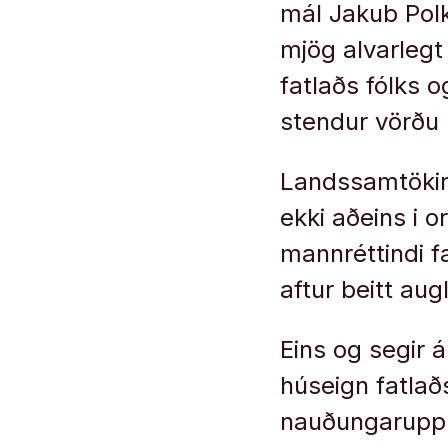
mál Jakub Polk
mjög alvarlegt
fatlaðs fólks
stendur vörðu
Landssamtökin 
ekki aðeins i or
mannréttindi fa
aftur beitt au
Eins og segir á
húseign fatlað
nauðungaruppbo