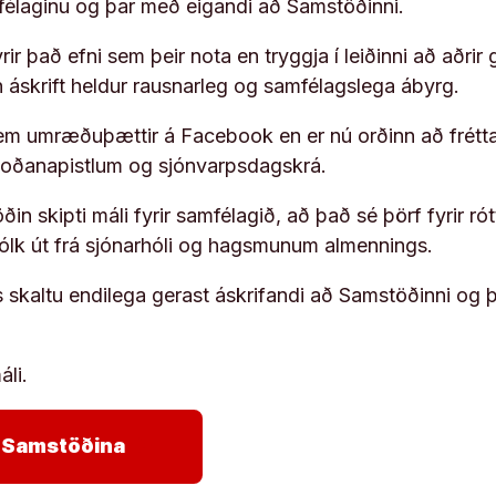
ufélaginu og þar með eigandi að Samstöðinni.
ir það efni sem þeir nota en tryggja í leiðinni að aðrir 
rn áskrift heldur rausnarleg og samfélagslega ábyrg.
em umræðuþættir á Facebook en er nú orðinn að frétta
koðanapistlum og sjónvarpsdagskrá.
in skipti máli fyrir samfélagið, að það sé þörf fyrir
fólk út frá sjónarhóli og hagsmunum almennings.
s skaltu endilega gerast áskrifandi að Samstöðinni og 
áli.
arrow_forward
ja Samstöðina