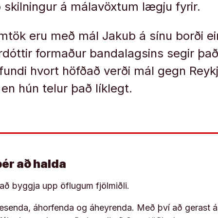
 skilningur á málavöxtum lægju fyrir.
mtök eru með mál Jakub á sínu borði ei
dóttir formaður bandalagsins segir það 
rfundi hvort höfðað verði mál gegn Rey
en hún telur það líklegt.
þér að halda
í að byggja upp öflugum fjölmiðli.
 lesenda, áhorfenda og áheyrenda. Með því að gerast á