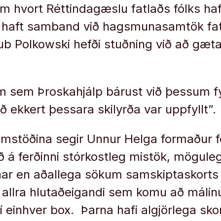
 hvort Réttindagæslu fatlaðs fólks hafi
 haft samband við hagsmunasamtök fatla
kub Polkowski hefði stuðning við að gæ
m sem Þroskahjálp bárust við þessum f
að ekkert þessara skilyrða var uppfyllt”
samstöðina segir Unnur Helga formaður f
ið á ferðinni stórkostleg mistök, mögul
r en aðallega sökum samskiptaskorts
 allra hlutaðeigandi sem komu að málinu 
 í einhver box. Þarna hafi algjörlega sk