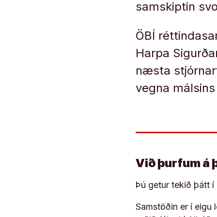
samskiptin svo
ÖBÍ réttindasa
Harpa Sigurðar
næsta stjórna
vegna málsins 
Við þurfum á 
Þú getur tekið þátt 
Samstöðin er í eigu