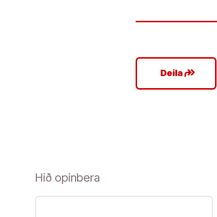
google_plus_reshare
Deila
Hið opinbera