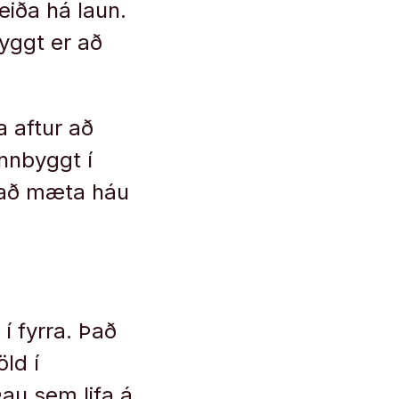
iða há laun.
ryggt er að
a aftur að
nnbyggt í
l að mæta háu
í fyrra. Það
öld í
 Þau sem lifa á