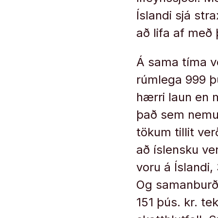
Íslandi sjá st
að lifa af me
Á sama tíma vo
rúmlega 999 þú
hærri laun en 
það sem nemur
tökum tillit ve
að íslensku ve
voru á Íslandi, 
Og samanburðuri
151 þús. kr. t