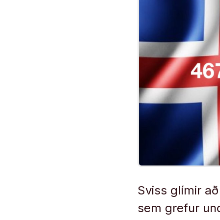
Sviss glímir a
sem grefur und