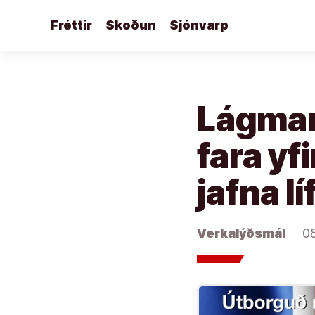
Áfram
Fréttir
Skoðun
Sjónvarp
að
efni
Lágmark
fara yf
jafna lí
Verkalýðsmál
0