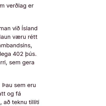
em verðlag er
man við Ísland
laun væru rétt
sambandsins,
mlega 402 þús.
rri, sem gera
i. Þau sem eru
tt og fá
ð teknu tilliti