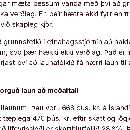
ngar mæta þessum vanda með því að gre
a verðlag. En þeir hætta ekki fyrr en t
 við skapleg kjör.
ð grunnstefið í efnahagsstjórnin að hald
 svo þær hækki ekki verðlag. Það er i
jast því að launafólkið fá hærri laun ti
orguð laun að meðaltali
launum. Þau voru 668 þús. kr. á Íslandi 
tt tæplega 476 þús. kr. eftir skatt og iðgj
eð lífeyrissjóði er skatthlutfallið 28,8%.