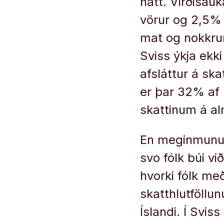
hátt. Virðisau
vörur og 2,5% 
mat og nokkrum
Sviss ýkja ekk
afsláttur á sk
er þar 32% af
skattinum á al
En meginmunuri
svo fólk búi vi
hvorki fólk með
skatthlutföllun
Íslandi. Í Svis