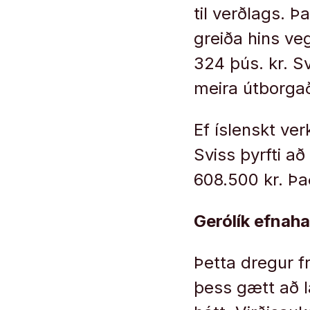
til verðlags. 
greiða hins ve
324 þús. kr. S
meira útborgað
Ef íslenskt ver
Sviss þyrfti a
608.500 kr. Þa
Gerólík efnah
Þetta dregur fr
þess gætt að l