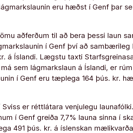
, lágmarkslaunin eru hæðst í Genf þar s
sömu aðferðum til að bera þessi laun sa
ágmarkslaunin í Genf því að sambærileg 
r. á Íslandi. Lægstu taxti Starfsgreina
 má sem lágmarkslaun á Íslandi, er rú
unin í Genf eru tæplega 164 þús. kr. hæ
í Sviss er réttlátara venjulegu launafólk
um í Genf greiða 7,7% launa sinna í ska
a 491 þús. kr. á íslenskan mælikvarða, a