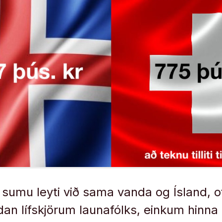
ð sumu leyti við sama vanda og Ísland, o
an lífskjörum launafólks, einkum hinna