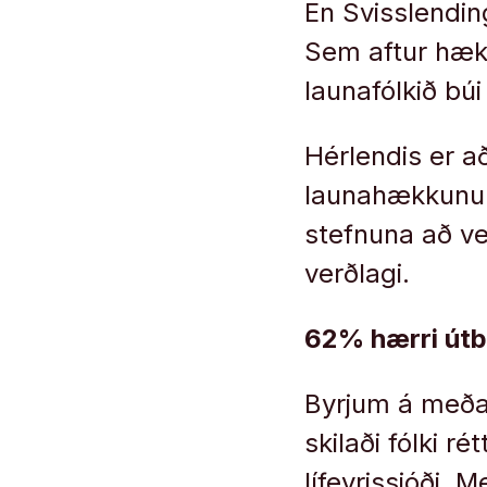
En Svisslendi
Sem aftur hækk
launafólkið búi
Hérlendis er a
launahækkunum,
stefnuna að ver
verðlagi.
62% hærri útb
Byrjum á meðal
skilaði fólki ré
lífeyrissjóði. M