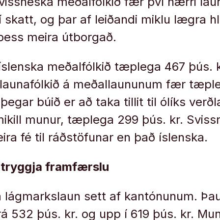
Svissneska meðalfólkið fær því hærri laun
skatt, og þar af leiðandi miklu lægra hl
þess meira útborgað.
r íslenska meðalfólkið tæplega 467 þús. 
 launafólkið á meðallaununum fær tæpl
egar búið er að taka tillit til ólíks verð
ikill munur, tæplega 299 þús. kr. Svissn
a fé til ráðstöfunar en það íslenska.
tryggja framfærslu
ða lágmarkslaun sett af kantónunum. Þa
á 532 þús. kr. og upp í 619 þús. kr. Mu