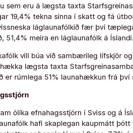
Þau sem eru á lægsta taxta Starfsgrein
gar 19,4% tekna sinna í skatt og fá útb
vissneska láglaunafólkið fær því tæplega
, 51,4% meira en láglaunafólk á Íslandi
kafólk vill búa við sambærileg lífskjör og
ð hækka lægsta taxta Starfsgreinasamb
ð er rúmlega 51% launahækkun frá því 
agsstjórn
am ólíka efnahagsstjórn í Sviss og á Ísla
aunafólk hafi skaplegan kaupmátt þótt 