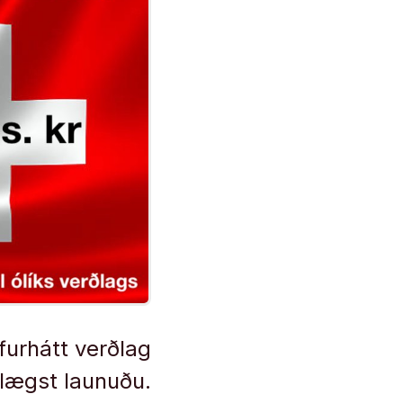
furhátt verðlag
 lægst launuðu.