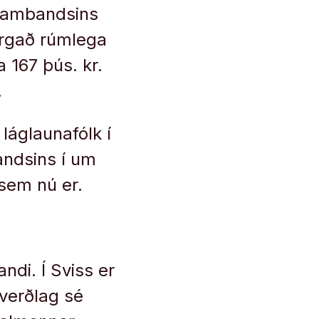
asambandsins
orgað rúmlega
 167 þús. kr.
.
 láglaunafólk í
andsins í um
sem nú er.
ndi. Í Sviss er
verðlag sé