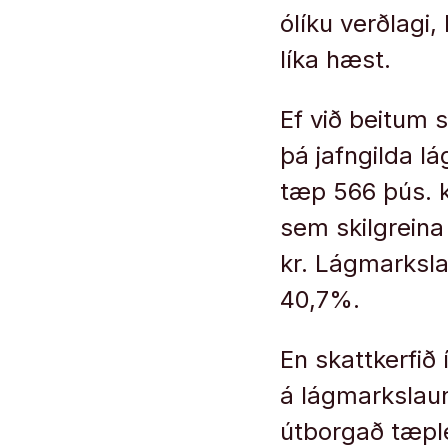
ólíku verðlagi
líka hæst.
Ef við beitum 
þá jafngilda l
tæp 566 þús. k
sem skilgreina
kr. Lágmarksla
40,7%.
En skattkerfið 
á lágmarkslaun
útborgað tæpleg