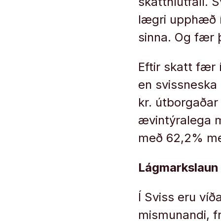
skatthlutfall. 
lægri upphæð í 
sinna. Og fær 
Eftir skatt fæ
en svissneska
kr. útborgaðar þ
ævintýralega m
með 62,2% meir
Lágmarkslaun 
Í Sviss eru ví
mismunandi, fr