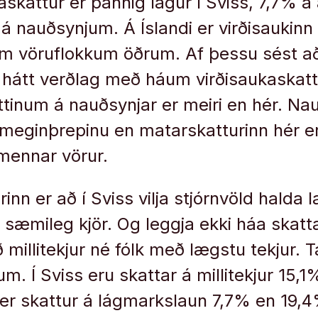
kaskattur er þannig lágur í Sviss, 7,7% 
á nauðsynjum. Á Íslandi er virðisaukin
 vöruflokkum öðrum. Af þessu sést að 
i hátt verðlag með háum virðisaukaskatti
attinum á nauðsynjar er meiri en hér. Na
 meginþrepinu en matarskatturinn hér e
mennar vörur.
nn er að í Sviss vilja stjórnvöld hald
ð sæmileg kjör. Og leggja ekki háa skatt
 millitekjur né fólk með lægstu tekjur. Ta
um. Í Sviss eru skattar á millitekjur 15,
s er skattur á lágmarkslaun 7,7% en 19,4