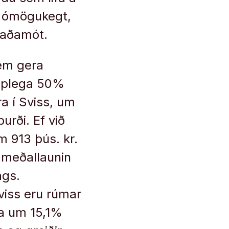
st ómögukegt,
naðamót.
sem gera
tæplega 50%
ra í Sviss, um
ði. Ef við
m 913 þús. kr.
n meðallaunin
ags.
Sviss eru rúmar
ra um 15,1%