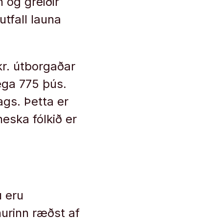
 og greiðir
utfall launa
kr. útborgaðar
ega 775 þús.
lags. Þetta er
eska fólkið er
u eru
nurinn ræðst af