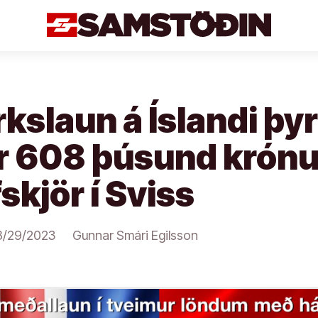
slaun á Íslandi þyr
ir 608 þúsund krónur
fskjör í Sviss
8/29/2023
Gunnar Smári Egilsson