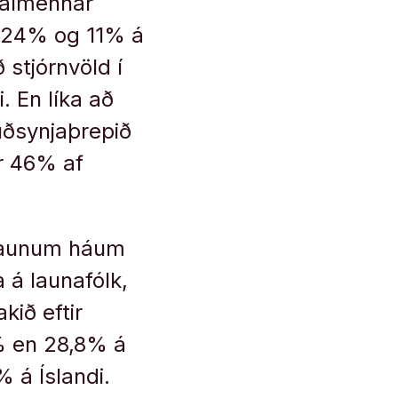
á almennar
n 24% og 11% á
stjórnvöld í
. En líka að
uðsynjaþrepið
r 46% af
a launum háum
a á launafólk,
kið eftir
1% en 28,8% á
% á Íslandi.