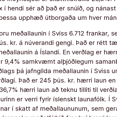
rax í hendi sér að það er snúið, og nána
ð þessa upphæð útborgaða um hver má
ru meðallaunin í Sviss 6.712 frankar, 
s. kr. á núverandi gengi. Það er rétt 
meðallaunin á Íslandi. En verðlag er hær
 9,4% samkvæmt alþjóðlegum samanbur
rðlags þá jafngilda meðallaunin í Sviss u
rðlagi. Það er 245 þús. kr. hærri laun e
36,7% hærri laun að teknu tilliti til verðl
nn er verri fyrir íslenskt launafólk. Í 
eknar í skatt af meðallaununum, sem ge