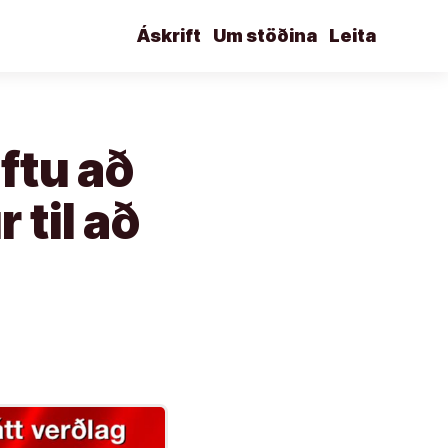
Áskrift
Um stöðina
Leita
ftu að
 til að