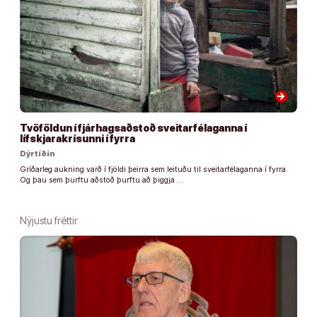
arrow_forward
Tvöföldun í fjárhagsaðstoð sveitarfélaganna í
lífskjarakrísunni í fyrra
Dýrtíðin
Gríðarleg aukning varð í fjöldi þeirra sem leituðu til sveitarfélaganna í fyrra.
Og þau sem þurftu aðstoð þurftu að þiggja …
Nýjustu fréttir