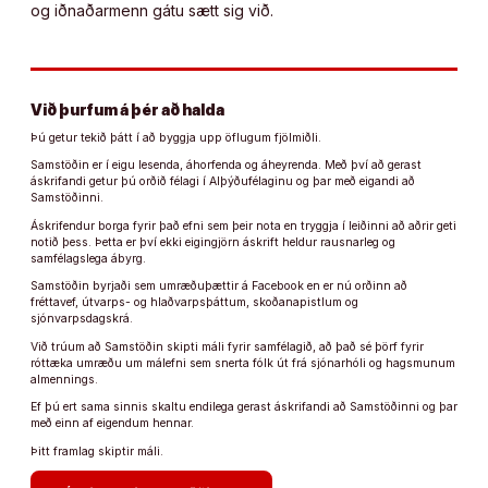
og iðnaðarmenn gátu sætt sig við.
Við þurfum á þér að halda
Þú getur tekið þátt í að byggja upp öflugum fjölmiðli.
Samstöðin er í eigu lesenda, áhorfenda og áheyrenda. Með því að gerast
áskrifandi getur þú orðið félagi í Alþýðufélaginu og þar með eigandi að
Samstöðinni.
Áskrifendur borga fyrir það efni sem þeir nota en tryggja í leiðinni að aðrir geti
notið þess. Þetta er því ekki eigingjörn áskrift heldur rausnarleg og
samfélagslega ábyrg.
Samstöðin byrjaði sem umræðuþættir á Facebook en er nú orðinn að
fréttavef, útvarps- og hlaðvarpsþáttum, skoðanapistlum og
sjónvarpsdagskrá.
Við trúum að Samstöðin skipti máli fyrir samfélagið, að það sé þörf fyrir
róttæka umræðu um málefni sem snerta fólk út frá sjónarhóli og hagsmunum
almennings.
Ef þú ert sama sinnis skaltu endilega gerast áskrifandi að Samstöðinni og þar
með einn af eigendum hennar.
Þitt framlag skiptir máli.