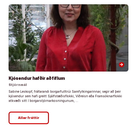
arrow_forward
Kjósendur hafðir að fíflum
Stjórnmál
Sabine Leskopf, fráfarandi borgarfulltrúi Samfylkingarinnar, segir að þeir
kjósendur sem hafi greitt Sjálfstæðisflokki, Viðreisn eða Framsóknarflokki
atkvæði sitt í borgarstjórnarkosningunum, …
Allar fréttir