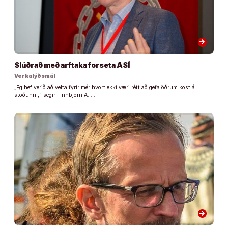
arrow_forward
Slúðrað með arftaka forseta ASÍ
Verkalýðsmál
„Ég hef verið að velta fyrir mér hvort ekki væri rétt að gefa öðrum kost á
stöðunni,“ segir Finnbjörn A. …
arrow_forward