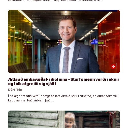
arrow_forward
Ætla að einkavæða Fríhöfnina – Starfsmenn verði reknir
og fólk afgreiði sig sjálft
Dýrtíðin
Í nálægri framtíð verður hægt að láta okra á sér í Leifsstöð, án allrar aðkomu
kaupmanns. Það virðist í það …