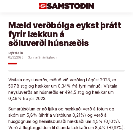
Áfram
að
efni
Mæld verðbólga eykst þrátt
fyrir lækkun á
söluverði húsnæðis
Dýrtíðin
08/30/2023
Gunnar Smári Egilsson
Vísitala neysluverðs, miðuð við verðlag í ágúst 2023, er
597,8 stig og hækkar um 0,34% frá fyrri mánuði. Vísitala
neysluverðs án húsnæðis er 494,5 stig og hækkar um
0,49% frá júlí 2023.
Sumarútsölum er að ljúka og hækkaði verð á fötum og
skóm um 5,8% (áhrif á vísitöluna 0,21%) og verð á
húsgögnum og heimilisbúnaði hækkaði um 4,5% (0,10%).
Verð á flugfargjöldum til útlanda lækkaði um 8,4% (-0,19%).