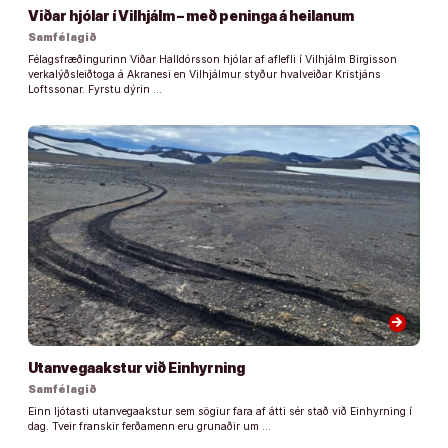
Viðar hjólar í Vilhjálm – með peninga á heilanum
Samfélagið
Félagsfræðingurinn Viðar Halldórsson hjólar af aflefli í Vilhjálm Birgisson
verkalýðsleiðtoga á Akranesi en Vilhjálmur styður hvalveiðar Kristjáns
Loftssonar. Fyrstu dýrin …
arrow_forward
Utanvegaakstur við Einhyrning
Samfélagið
Einn ljótasti utanvegaakstur sem sögiur fara af átti sér stað við Einhyrning í
dag. Tveir franskir ferðamenn eru grunaðir um …