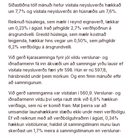
Síðastliðna tólf mánuði hefur vísitala neysluverðs hækkað
um 7,7% og vísitala neysluverðs án húsnæðis um 7,6%.
Reiknuð húsaleiga, sem mælir í reynd eignaverð, lækkar
um 0,23% í ágúst. Það jafngildir 2,7% verðhjöðnun á
ársgrundvelli. Greidd húsleiga, sem mælir kostnað
leigjenda, hækkar hins vegar um 0,50%, sem jafngildir
6,2% verðbólgu á ársgrundvelli.
Við gerð kjarasamninga fyrir jól vildu verslunar- og
iðnaðarmenn fá inn ákvæði um að samningar yrðu lausir ef
vísitala neysluverðs færi yfir 598. Hún er nú 597,8,
hársbreidd undir þeim mörkum. Og enn fimm mánuðir eftir
að samningunum.
Við gerð samninganna var vísitalan í 560,9. Verslunar- og
iðnaðarmenn vildu því setja rautt strik við 6,6% hækkun
verðlags, sem nú er komið fram. Mat þeirra var að
umsamdar launahækkanir stæðu ekki undir meiri verðbólgu.
Ef við reiknum með að verðbólguhraðinn í ágúst, 0,34%
hækkun vísitölunnar, haldist út samningstímann munu laun
skerðast um 1,7% meira á samningstímanum en verslunar-