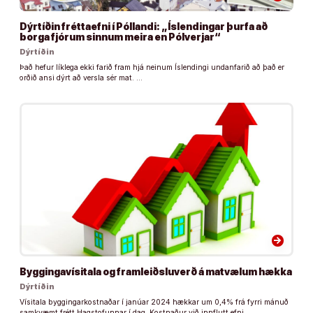
Dýrtíðin fréttaefni í Póllandi: „Íslendingar þurfa að
borga fjórum sinnum meira en Pólverjar“
Dýrtíðin
Það hefur líklega ekki farið fram hjá neinum Íslendingi undanfarið að það er
orðið ansi dýrt að versla sér mat. …
arrow_forward
Byggingavísitala og framleiðsluverð á matvælum hækka
Dýrtíðin
Vísitala byggingarkostnaðar í janúar 2024 hækkar um 0,4% frá fyrri mánuð
samkvæmt frétt Hagstofunnar í dag. Kostnaður við innflutt efni …