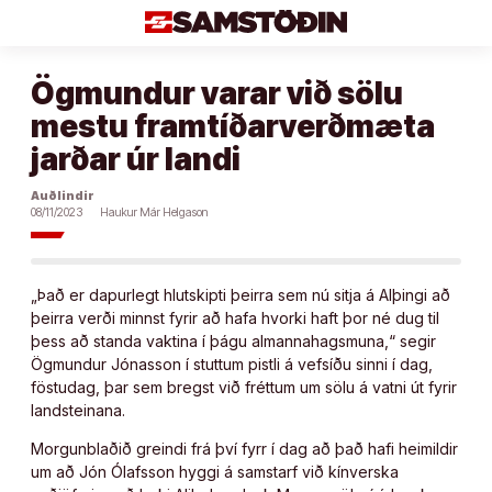
Áfram
að
efni
Ögmundur varar við sölu
mestu framtíðarverðmæta
jarðar úr landi
Auðlindir
08/11/2023
Haukur Már Helgason
„Það er dapurlegt hlutskipti þeirra sem nú sitja á Alþingi að
þeirra verði minnst fyrir að hafa hvorki haft þor né dug til
þess að standa vaktina í þágu almannahagsmuna,“ segir
Ögmundur Jónasson í stuttum pistli á vefsíðu sinni í dag,
föstudag, þar sem bregst við fréttum um sölu á vatni út fyrir
landsteinana.
Morgunblaðið greindi frá því fyrr í dag að það hafi heimildir
um að Jón Ólafsson hyggi á samstarf við kínverska