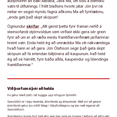
auðjöfurinn að baki Alibaba, Jack Ma, um sölu á íslensku
vatni til útflutnings. Í frétt blaðsins hvorki játar Jón því né
neitar en segist myndu fagna aðkomu Ma að fyrirtækinu,
„enda geti það skipt sköpum“.
Ögmundur
skrifar
: „Allt gerist þetta fyrir framan nefið á
steinsofandi stjórnvöldum sem virðast ekki gera sér grein
fyrir að um er að ræða mestu framtíðarverðmæti jarðarinnar:
hreint vatn. Enda held ég að umræddur Ma viti nákvæmlega
hvað hann er að gera. Jón Ólafsson segir það geta skipt
sköpum að fá erlendan billjónera að kaupunum. Það held
ég að sé hárrétt, fyrir báða aðila, kaupendur og Íslendinga
framtíðarinnar.“
Við þurfum á þér að halda
Þú getur tekið þátt í að byggja upp öflugum fjölmiðli.
Samstöðin er í eigu lesenda, áhorfenda og áheyrenda. Með því að gerast
áskrifandi getur þú orðið félagi í Alþýðufélaginu og þar með eigandi að
Samstöðinni.
Áskrifendur borga fyrir það efni sem þeir nota en tryggja í leiðinni að aðrir geti