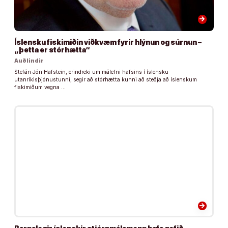
arrow_forward
Íslensku fiskimiðin viðkvæm fyrir hlýnun og súrnun –
„þetta er stórhætta“
Auðlindir
Stefán Jón Hafstein, erindreki um málefni hafsins í íslensku
utanríkisþjónustunni, segir að stórhætta kunni að steðja að íslenskum
fiskimiðum vegna …
arrow_forward