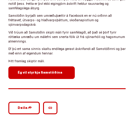
notið þess. Þetta er því ekki eigingjörn áskrift heldur rausnarleg og
samfélagslega ábyrg.
Samstöðin byrjaði sem umræðuþættir á Facebook en er nú orðinn að
fréttavef, útvarps- og hlaðvarpsþáttum, skoðanapistlum og
sjónvarpsdagskrá.
Við trúum að Samstöðin skipti máli fyrir samfélagið, að það sé þörf fyrir
róttæka umræðu um málefni sem snerta fólk út frá sjónarhóli og hagsmunum
almennings.
Ef þú ert sama sinnis skaltu endilega gerast áskrifandi að Samstöðinni og þar
með einn af eigendum hennar.
Þitt framlag skiptir máli.
arrow_forward
Ég vil styrkja Samstöðina
google_plus_reshare
link
Deila