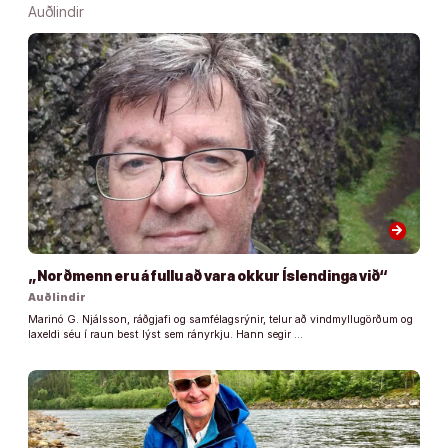
Auðlindir
arrow_forward
„Norðmenn eru á fullu að vara okkur Íslendinga við“
Auðlindir
Marinó G. Njálsson, ráðgjafi og samfélagsrýnir, telur að vindmyllugörðum og
laxeldi séu í raun best lýst sem rányrkju. Hann segir …