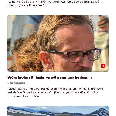
„Ég hef verið að velta fyrir mér hvort ekki væri rétt að gefa öðrum kost á
stöðunni,“ segir Finnbjörn A. …
arrow_forward
Viðar hjólar í Vilhjálm – með peninga á heilanum
Samfélagið
Félagsfræðingurinn Viðar Halldórsson hjólar af aflefli í Vilhjálm Birgisson
verkalýðsleiðtoga á Akranesi en Vilhjálmur styður hvalveiðar Kristjáns
Loftssonar. Fyrstu dýrin …