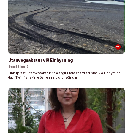
arrow_forward
Utanvegaakstur við Einhyrning
Samfélagið
Einn ljótasti utanvegaakstur sem sögiur fara af átti sér stað við Einhyrning í
dag. Tveir franskir ferðamenn eru grunaðir um …