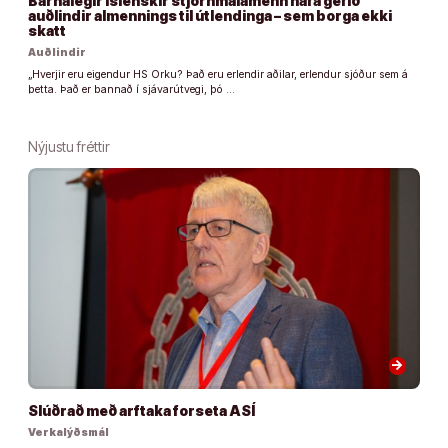
Barnalegir íslenskir stjórnmálamenn hafa gefið
auðlindir almennings til útlendinga – sem borga ekki
skatt
Auðlindir
„Hverjir eru eigendur HS Orku? Það eru erlendir aðilar, erlendur sjóður sem á
þetta. Það er bannað í sjávarútvegi, þó …
Nýjustu fréttir
arrow_forward
Slúðrað með arftaka forseta ASÍ
Verkalýðsmál