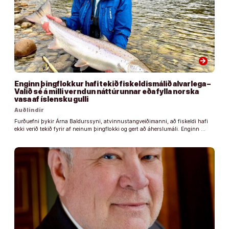
arrow_forward
Enginn þingflokkur hafi tekið fiskeldismálið alvarlega –
Valið sé á milli verndun náttúrunnar eða fylla norska
vasa af íslensku gulli
Auðlindir
Furðuefni þykir Árna Baldurssyni, atvinnustangveiðimanni, að fiskeldi hafi
ekki verið tekið fyrir af neinum þingflokki og gert að áherslumáli. Enginn …