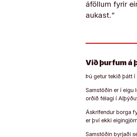
áföllum fyrir e
aukast.“
Við þurfum á 
Þú getur tekið þátt 
Samstöðin er í eigu
orðið félagi í Alþýð
Áskrifendur borga fyr
er því ekki eigingjö
Samstöðin byrjaði s