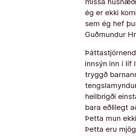
missa húsnæði
ég er ekki komi
sem ég hef þurf
Guðmundur Hr
Þáttastjórnen
innsýn inn í lí
tryggð barnann
tengslamyndun,
heilbrigði ein
bara eðlilegt a
Þetta mun ekki
Þetta eru mjög