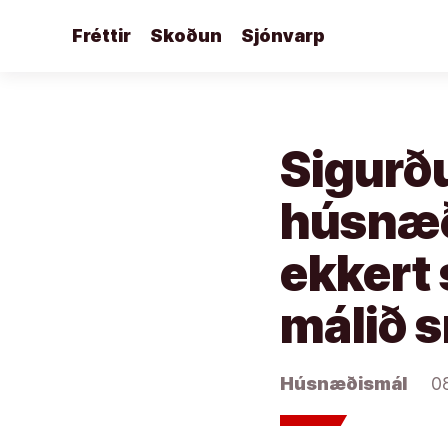
Áfram
Fréttir
Skoðun
Sjónvarp
að
efni
Sigurðu
húsnæð
ekkert
málið 
Húsnæðismál
0