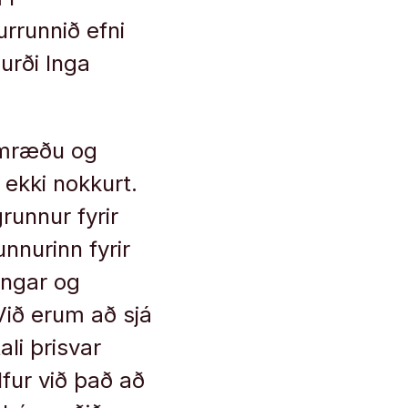
rrunnið efni
urði Inga
 umræðu og
ekki nokkurt.
runnur fyrir
unnurinn fyrir
lingar og
Við erum að sjá
li þrisvar
lfur við það að