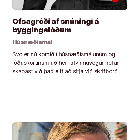
Ofsagróði af snúningi á
byggingalóðum
Húsnæðismál
Svo er nú komið í húsnæðismálunum og
lóðaskortinum að heill atvinnuvegur hefur
skapast við það eitt að sitja við skrifborð …