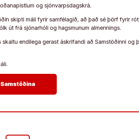
koðanapistlum og sjónvarpsdagskrá.
in skipti máli fyrir samfélagið, að það sé þörf fyrir
fólk út frá sjónarhóli og hagsmunum almennings.
s skaltu endilega gerast áskrifandi að Samstöðinni og 
áli.
arrow_forward
ja Samstöðina