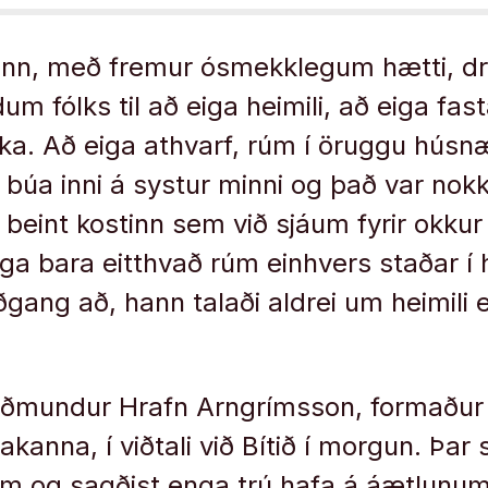
ann, með fremur ósmekklegum hætti, dr
um fólks til að eiga heimili, að eiga fa
eika. Að eiga athvarf, rúm í öruggu húsn
ð búa inni á systur minni og það var nok
i beint kostinn sem við sjáum fyrir okku
ga bara eitthvað rúm einhvers staðar 
gang að, hann talaði aldrei um heimili 
uðmundur Hrafn Arngrímsson, formaður
kanna, í viðtali við Bítið í morgun. Þar
um og sagðist enga trú hafa á áætlunum