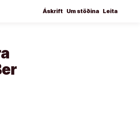
Áskrift
Um stöðina
Leita
ra
Ber