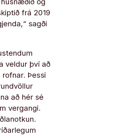
 húsnæðið og
kiptið frá 2019
igjenda,“ sagði
lustendum
ta veldur því að
 rofnar. Þessi
rundvöllur
ana að hér sé
um vergangi.
iðlanotkun.
ríðarlegum