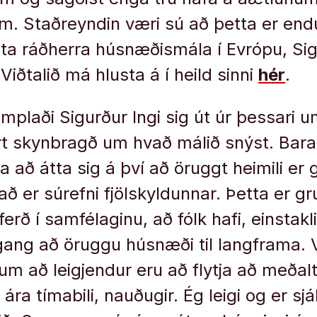
 Staðreyndin væri sú að þetta er endu
rsta ráðherra húsnæðismála í Evrópu, Sig
iðtalið má hlusta á í heild sinni
hér
.
mplaði Sigurður Ingi sig út úr þessari
t skynbragð um hvað málið snýst. Bara 
 að átta sig á því að öruggt heimili er g
að er súrefni fjölskyldunnar. Þetta er gr
elferð í samfélaginu, að fólk hafi, einstak
ðgang að öruggu húsnæði til langframa. 
m að leigjendur eru að flytja að meðalta
ra tímabili, nauðugir. Ég leigi og er sjá