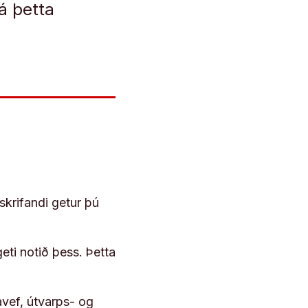
já þetta
skrifandi getur þú
geti notið þess. Þetta
vef, útvarps- og