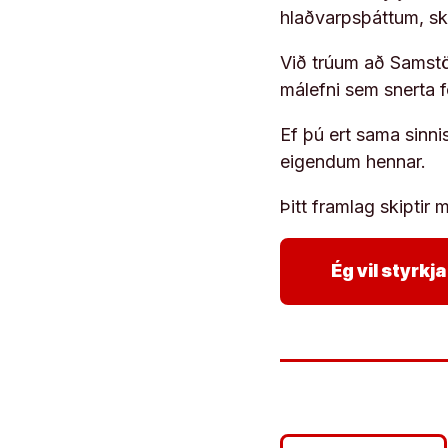
hlaðvarpsþáttum, s
Við trúum að Samstöð
málefni sem snerta 
Ef þú ert sama sinni
eigendum hennar.
Þitt framlag skiptir m
Ég vil styrk