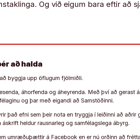
instaklinga. Og við eigum bara eftir að s
þér að halda
í að byggja upp öflugum fjölmiðli.
 lesenda, áhorfenda og áheyrenda. Með því að gerast á
ufélaginu og þar með eigandi að Samstöðinni.
ir það efni sem þeir nota en tryggja í leiðinni að aðrir 
rn áskrift heldur rausnarleg og samfélagslega ábyrg.
em umræðuþættir á Facebook en er nú orðinn að frétta