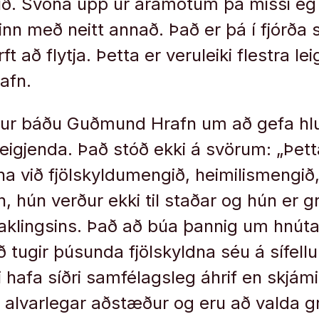
ð. Svona upp úr áramótum þá missi ég
nn með neitt annað. Það er þá í fjórða s
t að flytja. Þetta er veruleiki flestra le
afn.
dur báðu Guðmund Hrafn um að gefa h
f leigjenda. Það stóð ekki á svörum: „Þet
a við fjölskyldumengið, heimilismengið,
 hún verður ekki til staðar og hún er g
staklingsins. Það að búa þannig um hnút
ð tugir þúsunda fjölskyldna séu á sífell
 hafa síðri samfélagsleg áhrif en skjám
 alvarlegar aðstæður og eru að valda g