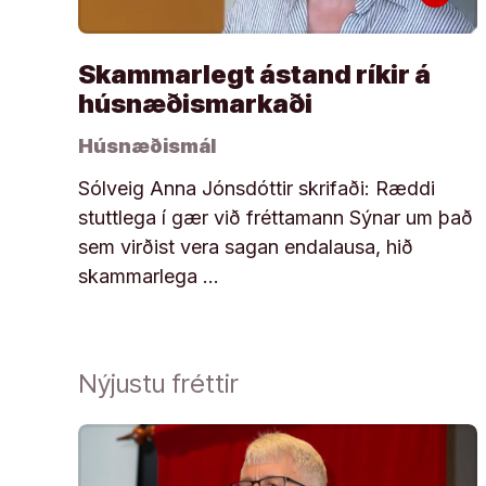
Skammarlegt ástand ríkir á
húsnæðismarkaði
Húsnæðismál
Sólveig Anna Jónsdóttir skrifaði: Ræddi
stuttlega í gær við fréttamann Sýnar um það
sem virðist vera sagan endalausa, hið
skammarlega …
Nýjustu fréttir