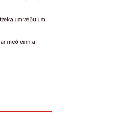
 róttæka umræðu um
þar með einn af