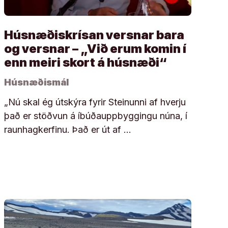
Húsnæðiskrísan versnar bara
og versnar – „Við erum komin í
enn meiri skort á húsnæði“
Húsnæðismál
„Nú skal ég útskýra fyrir Steinunni af hverju
það er stöðvun á íbúðauppbyggingu núna, í
raunhagkerfinu. Það er út af …