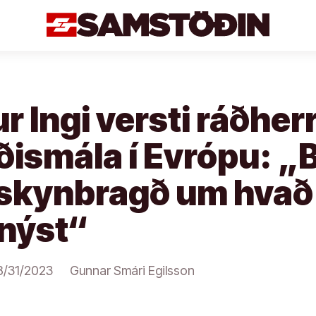
r Ingi versti ráðher
ismála í Evrópu: „
 skynbragð um hvað
snýst“
8/31/2023
Gunnar Smári Egilsson