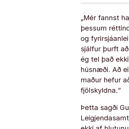
„Mér fannst h
þessum réttind
og fyrirsjáanl
sjálfur þurft a
ég tel það ekk
húsnæði. Að ei
maður hefur að
fjölskyldna.“
Þetta sagði G
Leigjendasamta
ekki af hlutun