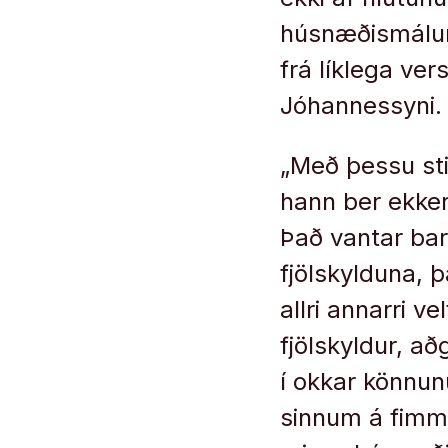
húsnæðismálum.
frá líklega ve
Jóhannessyni. V
„Með þessu sti
hann ber ekker
Það vantar bara
fjölskylduna, þ
allri annarri v
fjölskyldur, a
í okkar könnunu
sinnum á fimm á