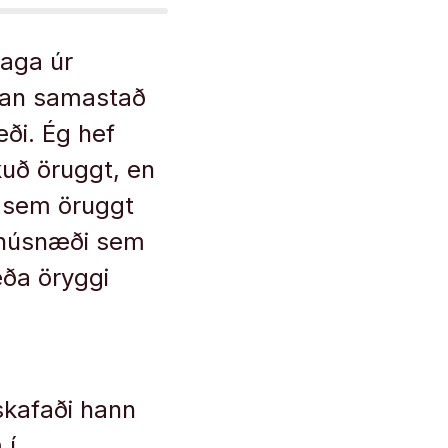
aga úr
stan samastað
æði. Ég hef
kuð öruggt, en
r sem öruggt
í húsnæði sem
eða öryggi
 skafaði hann
 í