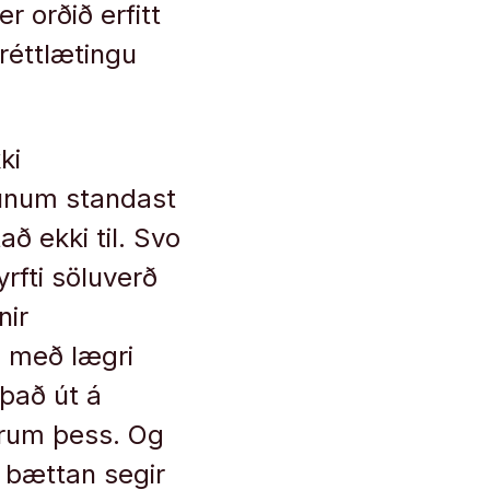
r orðið erfitt
réttlætingu
ki
aunum standast
ð ekki til. Svo
yrfti söluverð
nir
 með lægri
það út á
örum þess. Og
n bættan segir