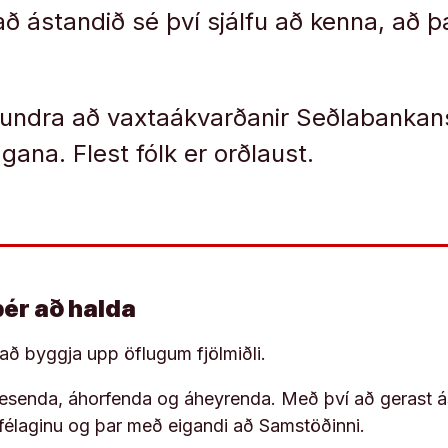
ð ástandið sé því sjálfu að kenna, að þ
 undra að vaxtaákvarðanir Seðlabankans
ana. Flest fólk er orðlaust.
þér að halda
í að byggja upp öflugum fjölmiðli.
 lesenda, áhorfenda og áheyrenda. Með því að gerast á
ufélaginu og þar með eigandi að Samstöðinni.