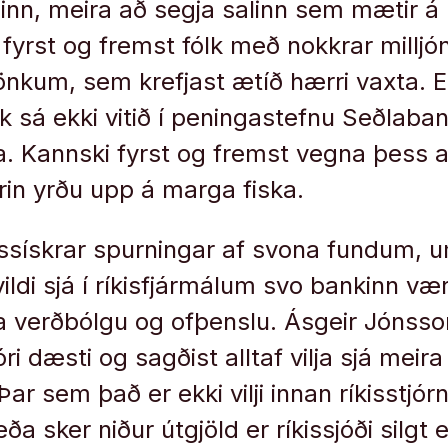
linn, meira að segja salinn sem mætir á
yrst og fremst fólk með nokkrar milljó
önkum, sem krefjast ætíð hærri vaxta. 
lk sá ekki vitið í peningastefnu Seðlaba
a. Kannski fyrst og fremst vegna þess a
örin yrðu upp á marga fiska.
assískrar spurningar af svona fundum, 
ldi sjá í ríkisfjármálum svo bankinn vær
a verðbólgu og ofþenslu. Ásgeir Jónsso
i dæsti og sagðist alltaf vilja sjá meir
ar sem það er ekki vilji innan ríkisstjórn
a sker niður útgjöld er ríkissjóði silgt e