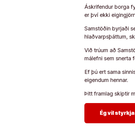
Áskrifendur borga fyr
er því ekki eigingjö
Samstöðin byrjaði s
hlaðvarpsþáttum, s
Við trúum að Samstöð
málefni sem snerta 
Ef þú ert sama sinni
eigendum hennar.
Þitt framlag skiptir m
Ég vil styrk