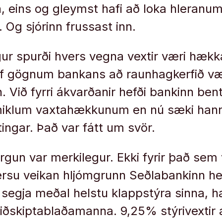
, eins og gleymst hafi að loka hleranum 
 Og sjórinn frussast inn.
ur spurði hvers vegna vextir væri hækk
af gögnum bankans að raunhagkerfið væ
 Við fyrri ákvarðanir hefði bankinn ben
 miklum vaxtahækkunum en nú sæki hann 
ngar. Það var fátt um svör.
rgun var merkilegur. Ekki fyrir það sem
versu veikan hljómgrunn Seðlabankinn hef
ð segja meðal helstu klappstýra sinna, h
ðskiptablaðamanna. 9,25% stýrivextir á