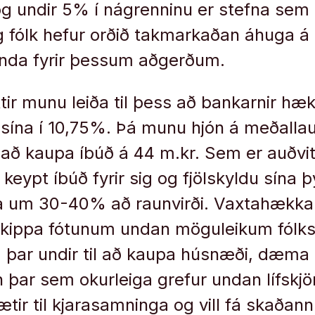
og undir 5% í nágrenninu er stefna sem e
g fólk hefur orðið takmarkaðan áhuga á 
anda fyrir þessum aðgerðum.
tir munu leiða til þess að bankarnir hæk
 sína í 10,75%. Þá munu hjón á meðall
 að kaupa íbúð á 44 m.kr. Sem er auðvita
 keypt íbúð fyrir sig og fjölskyldu sína þ
a um 30-40% að raunvirði. Vaxtahækka
kippa fótunum undan möguleikum fólks
 þar undir til að kaupa húsnæði, dæma 
 þar sem okurleiga grefur undan lífskj
ætir til kjarasamninga og vill fá skaðan