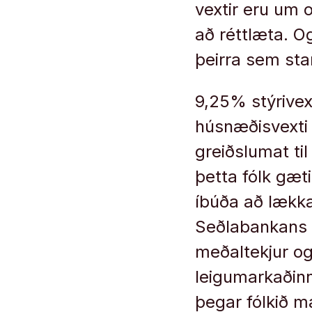
vextir eru um 
að réttlæta. O
þeirra sem st
9,25% stýrivex
húsnæðisvexti
greiðslumat til
þetta fólk gæti
íbúða að lækk
Seðlabankans 
meðaltekjur og
leigumarkaðinn
þegar fólkið m