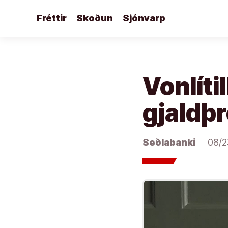
Áfram
Fréttir
Skoðun
Sjónvarp
að
efni
Vonlíti
gjaldþr
Seðlabanki
08/2