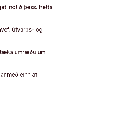
geti notið þess. Þetta
vef, útvarps- og
 róttæka umræðu um
þar með einn af