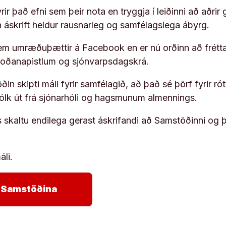
ir það efni sem þeir nota en tryggja í leiðinni að aðrir 
rn áskrift heldur rausnarleg og samfélagslega ábyrg.
em umræðuþættir á Facebook en er nú orðinn að frétta
koðanapistlum og sjónvarpsdagskrá.
in skipti máli fyrir samfélagið, að það sé þörf fyrir
fólk út frá sjónarhóli og hagsmunum almennings.
s skaltu endilega gerast áskrifandi að Samstöðinni og 
áli.
arrow_forward
ja Samstöðina