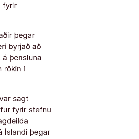
fyrir
aðir þegar
ri byrjað að
t á þensluna
rökin í
 var sagt
ur fyrir stefnu
agdeilda
 Íslandi þegar