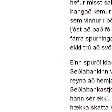
hefur misst sa
Þangað kemur f
sem vinnur í b
ljóst að það fó
fárra spurning
ekki trú að sv
Einn spurði kl
Seðlabankinn vi
reyna að hemj
Seðlabankastjór
hann sér ekki. Þ
hækka skatta eð