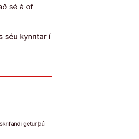
að sé á of
 séu kynntar í
skrifandi getur þú