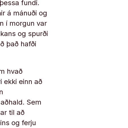
 þessa fundi.
nir á mánuði og
En í morgun var
nkans og spurði
ð það hafði
um hvað
i ekki einn að
n
a aðhald. Sem
ar til að
ins og ferju