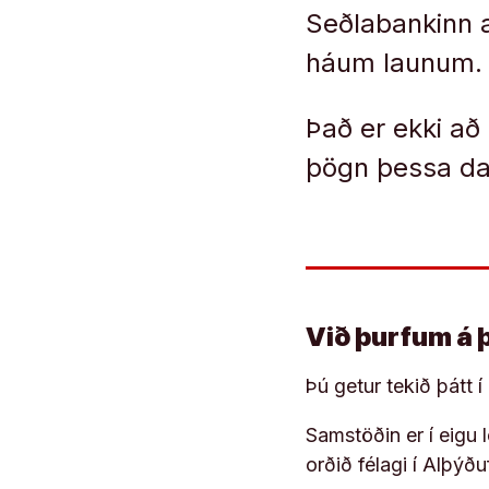
Seðlabankinn a
háum launum.
Það er ekki að
þögn þessa dag
Við þurfum á 
Þú getur tekið þátt 
Samstöðin er í eigu
orðið félagi í Alþýð