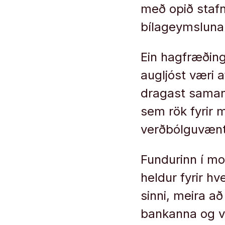
með opið stafn
bílageymsluna.
Ein hagfræðing
augljóst væri 
dragast saman.
sem rök fyrir
verðbólguvænti
Fundurinn í mo
heldur fyrir h
sinni, meira a
bankanna og vi