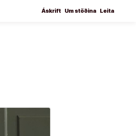
Áskrift
Um stöðina
Leita