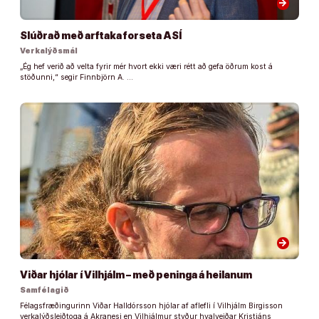
arrow_forward
Slúðrað með arftaka forseta ASÍ
Verkalýðsmál
„Ég hef verið að velta fyrir mér hvort ekki væri rétt að gefa öðrum kost á
stöðunni,“ segir Finnbjörn A. …
arrow_forward
Viðar hjólar í Vilhjálm – með peninga á heilanum
Samfélagið
Félagsfræðingurinn Viðar Halldórsson hjólar af aflefli í Vilhjálm Birgisson
verkalýðsleiðtoga á Akranesi en Vilhjálmur styður hvalveiðar Kristjáns