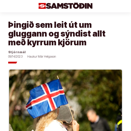
Áfram
að
efni
Þingið sem leit út um
gluggann og sýndist allt
með kyrrum kjörum
Stjórnmál
09/14/2023
Haukur Már Helgason