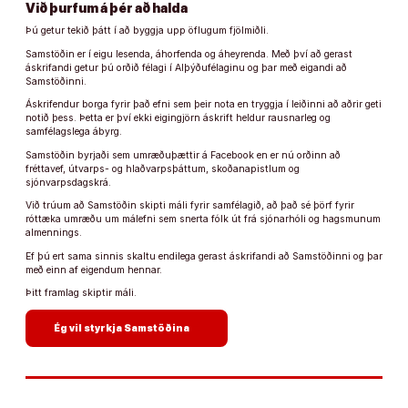
Við þurfum á þér að halda
Þú getur tekið þátt í að byggja upp öflugum fjölmiðli.
Samstöðin er í eigu lesenda, áhorfenda og áheyrenda. Með því að gerast
áskrifandi getur þú orðið félagi í Alþýðufélaginu og þar með eigandi að
Samstöðinni.
Áskrifendur borga fyrir það efni sem þeir nota en tryggja í leiðinni að aðrir geti
notið þess. Þetta er því ekki eigingjörn áskrift heldur rausnarleg og
samfélagslega ábyrg.
Samstöðin byrjaði sem umræðuþættir á Facebook en er nú orðinn að
fréttavef, útvarps- og hlaðvarpsþáttum, skoðanapistlum og
sjónvarpsdagskrá.
Við trúum að Samstöðin skipti máli fyrir samfélagið, að það sé þörf fyrir
róttæka umræðu um málefni sem snerta fólk út frá sjónarhóli og hagsmunum
almennings.
Ef þú ert sama sinnis skaltu endilega gerast áskrifandi að Samstöðinni og þar
með einn af eigendum hennar.
Þitt framlag skiptir máli.
arrow_forward
Ég vil styrkja Samstöðina