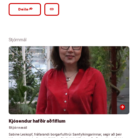
google_plus_reshare
link
Deila
Stjórnmál
arrow_forward
Kjósendur hafðir að fíflum
Stjórnmál
Sabine Leskopf, fráfarandi borgarfulltrúi Samfylkingarinnar, segir að þeir