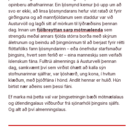
opinberu athafnarinnar. Ein ljósmynd kemur þó upp um að
svo er ekki, að linsa ljósmyndarans hefur víst ratað út fyrir
girðinguna og að mannfjöldanum sem staddur var við
Austurvöll og lagði sitt af mörkum til lýðræðisins þennan
dag. Innan um
fjölbreyttan sarp mótmælenda
sem
strengdu meðal annars fjölda stórra borða með skýrum
áletrunum og beindu að þingmönnum til að berjast fyrir rétti
flóttafólks fann ljósmyndarinn – eða ónefndur starfsmaður
þingsins, hvert sem ferlið er – eina manneskju sem veifaði
íslenskum fána. Fulltrúi almennings á Austurvelli þennan
dag, samkvæmt því sem virðist óhætt að kalla sýn
stofnunarinnar sjálfrar, var ljóshærð, ung kona, í hvítum
klæðum, með þjóðfána í hönd. Andlit hennar er hulið. Hún
birtist nær aðeins sem þessi fáni.
Ef marka má þetta val var þingsetningin bæði mótmælalaus
og útlendingalaus viðburður frá sjónarhóli þingsins sjálfs.
Og allt að því almenningslaus.