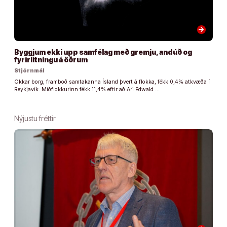
arrow_forward
Byggjum ekki upp samfélag með gremju, andúð og
fyrirlitningu á öðrum
Stjórnmál
Okkar borg, framboð samtakanna Ísland þvert á flokka, fékk 0,4% atkvæða í
Reykjavík. Miðflokkurinn fékk 11,4% eftir að Ari Edwald …
Nýjustu fréttir