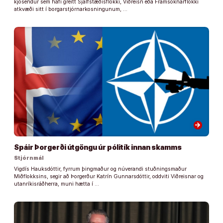
kjósendur sem hafi greitt Sjálfstæðisflokki, Viðreisn eða Framsóknarflokki
atkvæði sitt í borgarstjórnarkosningunum, …
arrow_forward
Spáir Þorgerði útgöngu úr pólitík innan skamms
Stjórnmál
Vigdís Hauksdóttir, fyrrum þingmaður og núverandi stuðningsmaður
Miðflokksins, segir að Þorgerður Katrín Gunnarsdóttir, oddviti Viðreisnar og
utanríkisráðherra, muni hætta í …