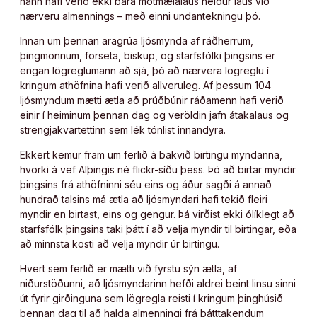
hann hafi verið ekki bara mótmælalaus heldur laus við
nærveru almennings – með einni undantekningu þó.
Innan um þennan aragrúa ljósmynda af ráðherrum,
þingmönnum, forseta, biskup, og starfsfólki þingsins er
engan lögreglumann að sjá, þó að nærvera lögreglu í
kringum athöfnina hafi verið allveruleg. Af þessum 104
ljósmyndum mætti ætla að prúðbúnir ráðamenn hafi verið
einir í heiminum þennan dag og veröldin jafn átakalaus og
strengjakvartettinn sem lék tónlist innandyra.
Ekkert kemur fram um ferlið á bakvið birtingu myndanna,
hvorki á vef Alþingis né flickr-síðu þess. Þó að birtar myndir
þingsins frá athöfninni séu eins og áður sagði á annað
hundrað talsins má ætla að ljósmyndari hafi tekið fleiri
myndir en birtast, eins og gengur. Þá virðist ekki ólíklegt að
starfsfólk þingsins taki þátt í að velja myndir til birtingar, eða
að minnsta kosti að velja myndir úr birtingu.
Hvert sem ferlið er mætti við fyrstu sýn ætla, af
niðurstöðunni, að ljósmyndarinn hefði aldrei beint linsu sinni
út fyrir girðinguna sem lögregla reisti í kringum þinghúsið
þennan dag til að halda almenningi frá þátttakendum