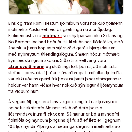
Eins og fram kom í flestum fjölmiðlum voru nokkuð fjölmenn
mótmæli á Austurvelli við þingsetningu nú á þriðjudag.
Fjölmennust voru
mótmæli
sem hjálparsamtökin Solaris og
No Borders Iceland boðuðu til, til stuðnings flóttafólks, með
áherslu á þann hóp sem stjórnvöld gerðu bjargarlausan
með nýbreyttum útlendingalögum. Smærri hópur mótmælti
kynfræðslu í grunnskólum. Síðastir á vettvang voru
strandveiðimenn
og stuðningsfólk þeirra, að mótmæla
stefnu stjórnvalda í þróun sjávarútvegs. Í umfjöllun fjölmiðla
var ekki aðeins greint frá þessum þætti þingsetningarinnar
heldur var hann víðast hvar nokkuð sýnilegur á ljósmyndum
frá viðburðinum.
Á vegum Alþingis eru hins vegar einnig teknar ljósmyndir
og hefur skrifstofa Alþingis tekið að deila þeim á
ljósmyndavefnum
flickr.com
. Sá munur er þó á myndefni
fjölmiðla og myndum þingsins sjálfs að ef flett er í gegnum
104 ljósmyndir Alþingis af setningardeginum mætti ætla að