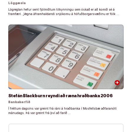
Löggæsla
Lögreglan hefur sent fjölmiðlum tilkynningu sem óskað er að komið sé á
framfæri. „Vegna áframhaldandi snjókomu á höfuðborgarsvæðinu er fólk …
arrow_forward
Stefán Blackburn reyndi að ræna hraðbanka 2006
Bankakerfið
Í fréttum dagsins var greint frá ráni á hraðbanka í Mosfellsbæ aðfaranótt
mánudags. Þá var greint frá því að farið …