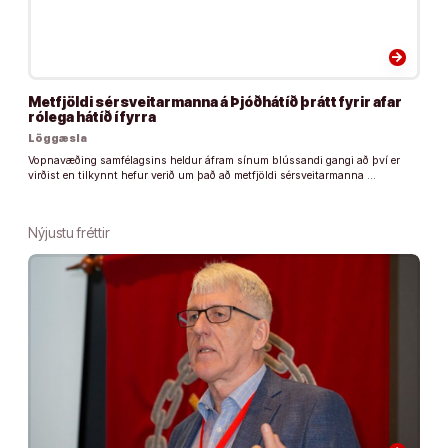
arrow_forward
Metfjöldi sérsveitarmanna á Þjóðhátíð þrátt fyrir afar
rólega hátíð í fyrra
Löggæsla
Vopnavæðing samfélagsins heldur áfram sínum blússandi gangi að því er
virðist en tilkynnt hefur verið um það að metfjöldi sérsveitarmanna …
Nýjustu fréttir