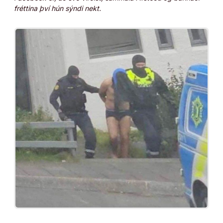
fréttina því hún sýndi nekt.