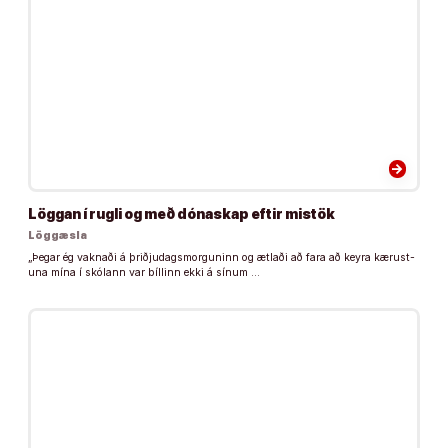
arrow_forward
Löggan í rugli og með dónaskap eftir mistök
Löggæsla
„Þegar ég vaknaði á þriðju­dags­morg­un­inn og ætlaði að fara að keyra kær­ust­
una mína í skól­ann var bíll­inn ekki á sín­um …