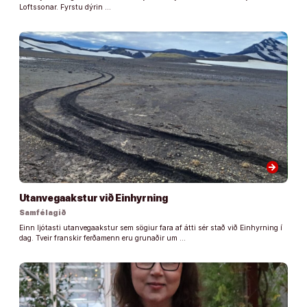
Loftssonar. Fyrstu dýrin …
arrow_forward
Utanvegaakstur við Einhyrning
Samfélagið
Einn ljótasti utanvegaakstur sem sögiur fara af átti sér stað við Einhyrning í
dag. Tveir franskir ferðamenn eru grunaðir um …