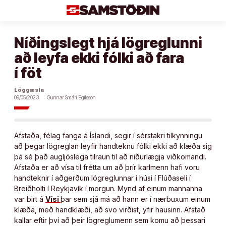
Áfram
að
efni
Níðingslegt hjá lögreglunni
að leyfa ekki fólki að fara
í föt
Löggæsla
09/05/2023
Gunnar Smári Egilsson
Afstaða, félag fanga á Íslandi, segir í sérstakri tilkynningu
að þegar lögreglan leyfir handteknu fólki ekki að klæða sig
þá sé það augljóslega tilraun til að niðurlægja viðkomandi.
Afstaða er að vísa til frétta um að þrír karlmenn hafi voru
handteknir í aðgerðum lögreglunnar í húsi í Flúðaseli í
Breiðholti í Reykjavík í morgun. Mynd af einum mannanna
var birt á
Vísi
þar sem sjá má að hann er í nærbuxum einum
klæða, með handklæði, að svo virðist, yfir hausinn. Afstað
kallar eftir því að þeir lögreglumenn sem komu að þessari