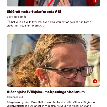
arrow_forward
Slúðrað með arftaka forseta ASÍ
Verkalýðsmál
„Ég hef verið að velta fyrir mér hvort ekki væri rétt að gefa öðrum kost á
stöðunni,“ segir Finnbjörn A. …
arrow_forward
Viðar hjólar í Vilhjálm – með peninga á heilanum
Samfélagið
Félagsfræðingurinn Viðar Halldórsson hjólar af aflefli í Vilhjálm Birgisson
verkalýðsleiðtoga á Akranesi en Vilhjálmur styður hvalveiðar Kristjáns