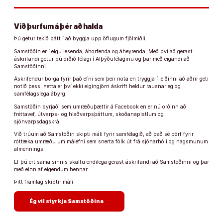
Við þurfum á þér að halda
Þú getur tekið þátt í að byggja upp öflugum fjölmiðli.
Samstöðin er í eigu lesenda, áhorfenda og áheyrenda. Með því að gerast
áskrifandi getur þú orðið félagi í Alþýðufélaginu og þar með eigandi að
Samstöðinni.
Áskrifendur borga fyrir það efni sem þeir nota en tryggja í leiðinni að aðrir geti
notið þess. Þetta er því ekki eigingjörn áskrift heldur rausnarleg og
samfélagslega ábyrg.
Samstöðin byrjaði sem umræðuþættir á Facebook en er nú orðinn að
fréttavef, útvarps- og hlaðvarpsþáttum, skoðanapistlum og
sjónvarpsdagskrá.
Við trúum að Samstöðin skipti máli fyrir samfélagið, að það sé þörf fyrir
róttæka umræðu um málefni sem snerta fólk út frá sjónarhóli og hagsmunum
almennings.
Ef þú ert sama sinnis skaltu endilega gerast áskrifandi að Samstöðinni og þar
með einn af eigendum hennar.
Þitt framlag skiptir máli.
arrow_forward
Ég vil styrkja Samstöðina