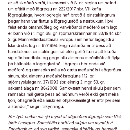
er að skoðað verði, í samræmi við 8. gr. reglna um nefnd
um eftirlit með lögreglu nr. 222/2017 sbr. VII. kafla
lögreglulaga, hvort lögregla hafi brotið á einstaklingnum
þegar hann var fluttur á lögreglustöð á nærbuxum. Í því
felst enda ómannúðleg og vanvirðandi meðferð sem lagt
er bann við í 1. mgr. 68. gr. stjórnarskrárinnar nr. 33/1944 sbr.
3. gr. Mannréttindasáttmála Evrópu sem hefur lagagildi á
Íslandi sbr. lög nr. 62/1994. Engin ástæða er til þess að
handteknum einstaklingum sé ekki gefið færi á að klæða
sig eftir handtöku og gegn öllu almennu meðalhófi að flytja
þá hálfnakta á lögreglustöð. Lögreglu ber enda við
meðferð og rannsókn mála að gæta meðalhófs í aðgerðum
sínum, sbr. almennu meðalhófsregluna í 12. gr.
stjórnsýslulaga nr. 37/1993 sbr. einnig 3. mgr. 53. gr.
sakamálalaga nr. 88/2008. Samkvæmt henni skulu þeir sem
rannsaka mál gæta þess að mönnum verði ekki gert meira
tjón, óhagræði eða miski en óhjákvæmilegt er eftir því sem
á stendur,“ segir i tilkynningu.
Hér fyrir neðan má sjá mynd af aðgerðum lögreglu sem Vísir
birtir í morgun. Samstöðin þurfti að skipta um mynd því
Facebook er, að svo virðist, sammála Afstöðu og bannaði