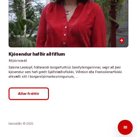
arrow_forward
Kjósendur hafðir að fíflum
Stjórnmál
Sabine Leskopf, fráfarandi borgarfulltrúi Samfylkingarinnar, segir að þeir
kjósendur sem hafi greitt Sjálfstæðisflokki, Viðreisn eða Framsóknarflokki
atkvæði sitt í borgarstjórnarkosningunum, …
Allar fréttir
Samstöðin © 2026
menu