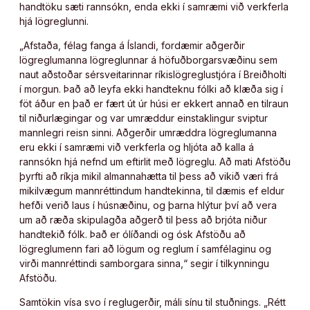
handtöku sæti rannsókn, enda ekki í samræmi við verkferla
hjá lögreglunni.
„Afstaða, félag fanga á Íslandi, fordæmir aðgerðir
lögreglumanna lögreglunnar á höfuðborgarsvæðinu sem
naut aðstoðar sérsveitarinnar ríkislögreglustjóra í Breiðholti
í morgun. Það að leyfa ekki handteknu fólki að klæða sig í
föt áður en það er fært út úr húsi er ekkert annað en tilraun
til niðurlægingar og var umræddur einstaklingur sviptur
mannlegri reisn sinni. Aðgerðir umræddra lögreglumanna
eru ekki í samræmi við verkferla og hljóta að kalla á
rannsókn hjá nefnd um eftirlit með lögreglu. Að mati Afstöðu
þyrfti að ríkja mikil almannahætta til þess að vikið væri frá
mikilvægum mannréttindum handtekinna, til dæmis ef eldur
hefði verið laus í húsnæðinu, og þarna hlýtur því að vera
um að ræða skipulagða aðgerð til þess að brjóta niður
handtekið fólk. Það er ólíðandi og ósk Afstöðu að
lögreglumenn fari að lögum og reglum í samfélaginu og
virði mannréttindi samborgara sinna,“ segir í tilkynningu
Afstöðu.
Samtökin vísa svo í reglugerðir, máli sínu til stuðnings. „Rétt