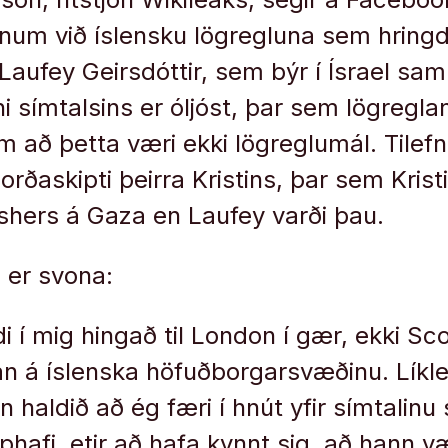
um við íslensku lögregluna sem hringd
Laufey Geirsdóttir, sem býr í Ísrael s
ni símtalsins er óljóst, þar sem lögregla
m að þetta væri ekki lögreglumál. Tilefn
orðaskipti þeirra Kristins, þar sem Kris
hers á Gaza en Laufey varði þau.
n er svona:
i í mig hingað til London í gær, ekki Sc
an á íslenska höfuðborgarsvæðinu. Líkl
 haldið að ég færi í hnút yfir símtalinu
phafi, etir að hafa kynnt sig, að hann v