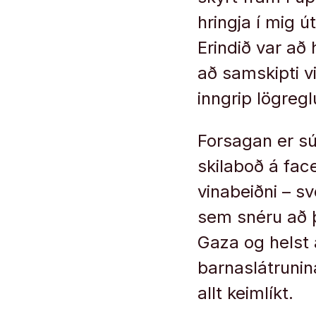
hringja í mig ú
Erindið var að 
að samskipti v
inngrip lögregl
Forsagan er sú 
skilaboð á fac
vinabeiðni – s
sem snéru að þ
Gaza og helst 
barnaslátrunin
allt keimlíkt.