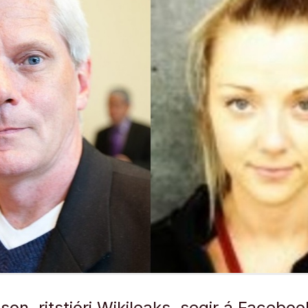
son, ritstjóri Wikileaks, segir á Faceboo