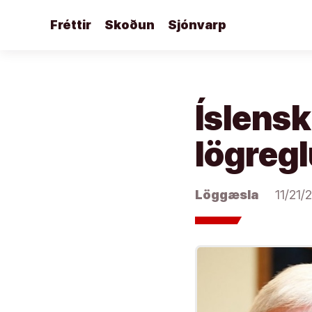
Áfram
Fréttir
Skoðun
Sjónvarp
að
efni
Íslensk
lögregl
Löggæsla
11/21/