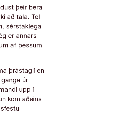
ndust þeir bera
i að tala. Tel
n, sérstaklega
 ég er annars
rjum af þessum
ma þrástagli en
g ganga úr
omandi upp í
ðun kom aðeins
isfestu