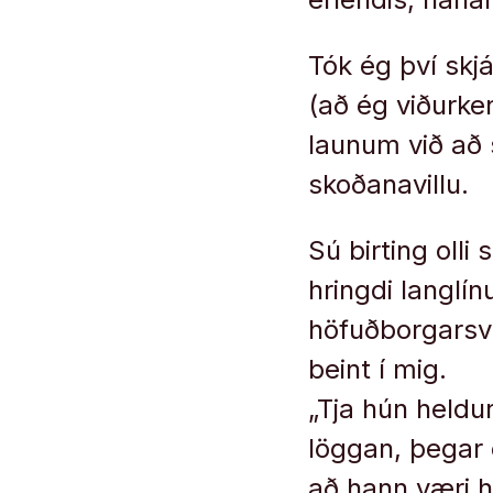
Tók ég því skj
(að ég viðurken
launum við að 
skoðanavillu.
Sú birting olli 
hringdi langlín
höfuðborgarsv
beint í mig.
„Tja hún heldu
löggan, þegar 
að hann væri h