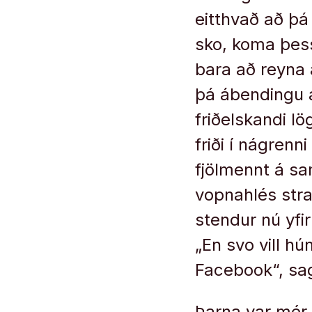
eitthvað að þá 
sko, koma þess
bara að reyna a
þá ábendingu að
friðelskandi lö
friði í nágrenn
fjölmennt á s
vopnahlés str
stendur nú yfi
„En svo vill h
Facebook“, sag
Þarna var mér 