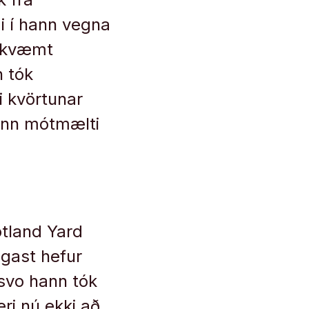
i í hann vegna
amkvæmt
n tók
i kvörtunar
tinn mótmælti
otland Yard
egast hefur
 svo hann tók
æri nú ekki að