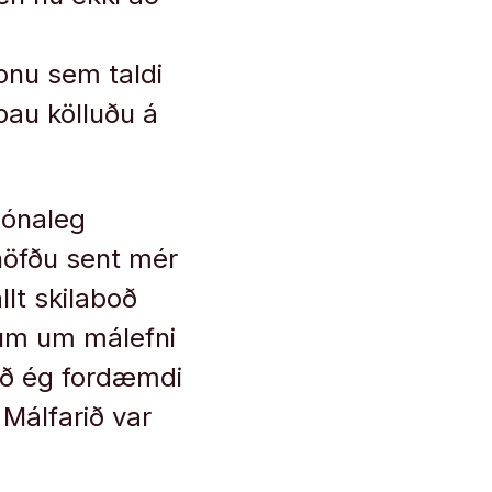
konu sem taldi
þau kölluðu á
dónaleg
höfðu sent mér
llt skilaboð
num um málefni
 að ég fordæmdi
 Málfarið var