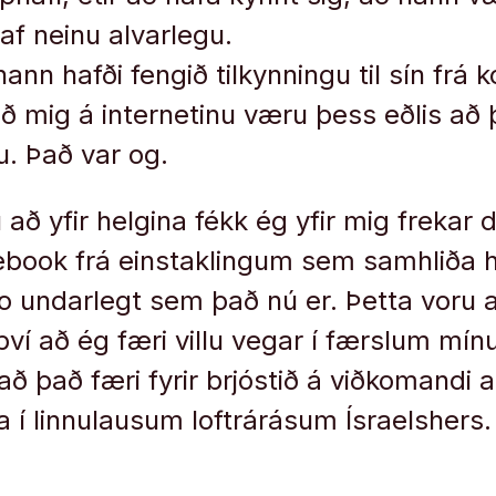
taf neinu alvarlegu.
hann hafði fengið tilkynningu til sín frá 
ið mig á internetinu væru þess eðlis að 
u. Það var og.
að yfir helgina fékk ég yfir mig frekar 
ebook frá einstaklingum sem samhliða 
vo undarlegt sem það nú er. Þetta voru a
ví að ég færi villu vegar í færslum mí
að það færi fyrir brjóstið á viðkomandi
a í linnulausum loftrárásum Ísraelshers.