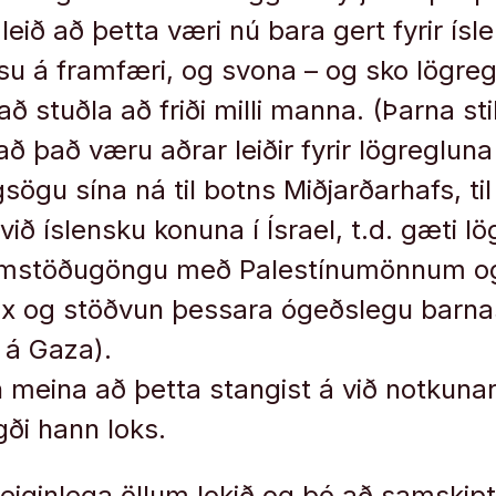
leið að þetta væri nú bara gert fyrir ís
u á framfæri, og svona – og sko lögreg
ð stuðla að friði milli manna. (Þarna sti
 það væru aðrar leiðir fyrir lögregluna 
gsögu sína ná til botns Miðjarðarhafs, ti
i við íslensku konuna í Ísrael, t.d. gæti l
amstöðugöngu með Palestínumönnum og 
ax og stöðvun þessara ógeðslegu barna
r á Gaza).
ún meina að þetta stangist á við notkuna
ði hann loks.
eiginlega öllum lokið og þó að samskipt