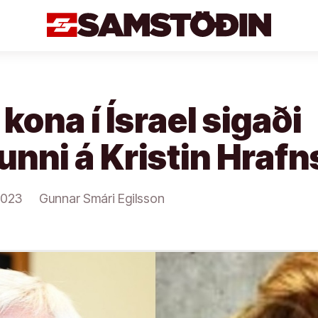
 kona í Ísrael sigaði
unni á Kristin Hraf
2023
Gunnar Smári Egilsson