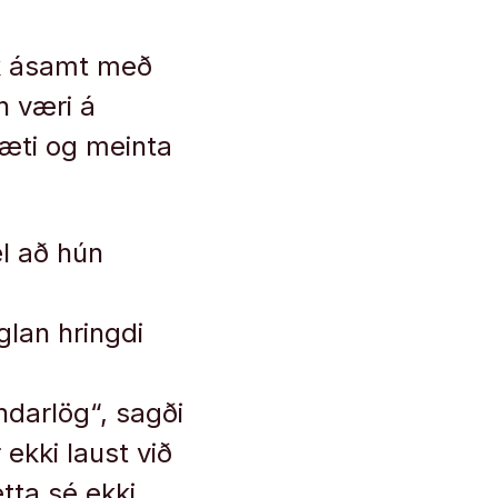
ok ásamt með
n væri á
ræti og meinta
el að hún
lan hringdi
ndarlög“, sagði
ekki laust við
tta sé ekki