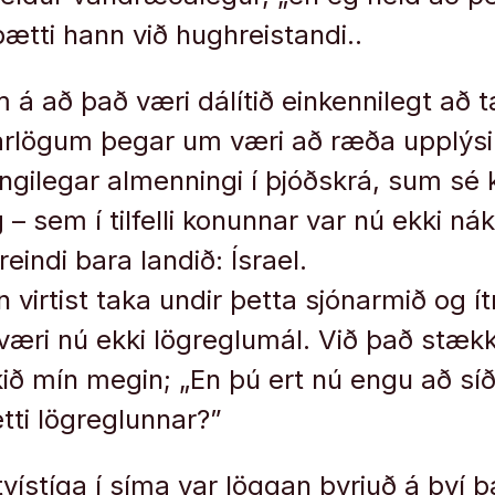
bætti hann við hughreistandi..
 á að það væri dálítið einkennilegt að t
rlögum þegar um væri að ræða upplýsi
gilegar almenningi í þjóðskrá, sum sé k
g – sem í tilfelli konunnar var nú ekki 
reindi bara landið: Ísrael.
virtist taka undir þetta sjónarmið og í
 væri nú ekki lögreglumál. Við það stæk
ð mín megin; „En þú ert nú engu að síðu
ti lögreglunnar?”
tvístíga í síma var löggan byrjuð á því 