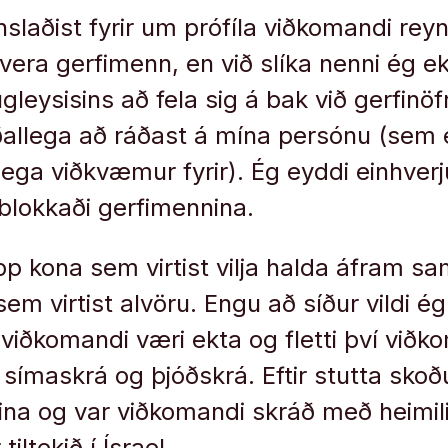
slaðist fyrir um prófíla viðkomandi rey
era gerfimenn, en við slíka nenni ég ekk
leysisins að fela sig á bak við gerfinöf
 aðallega að ráðast á mína persónu (sem
lega viðkvæmur fyrir). Ég eyddi einhve
okkaði gerfimennina.
p kona sem virtist vilja halda áfram sa
sem virtist alvöru. Engu að síður vildi é
iðkomandi væri ekta og fletti því viðk
 símaskrá og þjóðskrá. Eftir stutta sko
reina og var viðkomandi skráð með heimil
tiltekið í Ísrael.