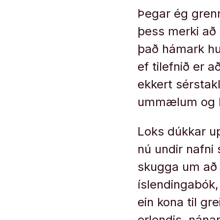
Þegar ég grenn
þess merki að v
það hámark hug
ef tilefnið er
ekkert sérstak
ummælum og bl
Loks dúkkar up
nú undir nafni 
skugga um að v
íslendingabók,
ein kona til g
erlendis, nánar 