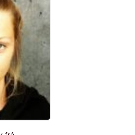
k frá