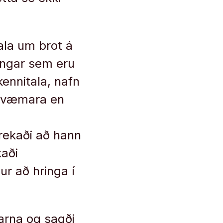
ala um brot á
ngar sem eru
ennitala, nafn
nákvæmara en
trekaði að hann
kaði
r að hringa í
þarna og sagði