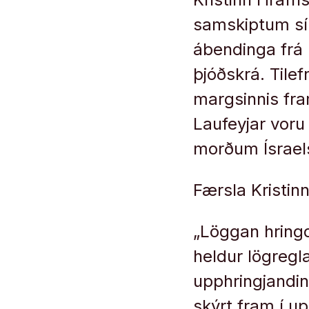
samskiptum sín
ábendinga frá 
þjóðskrá. Tilef
margsinnis fra
Laufeyjar voru 
morðum Ísraels
Færsla Kristin
„Löggan hringd
heldur lögregl
upphringjandinn
skýrt fram í up