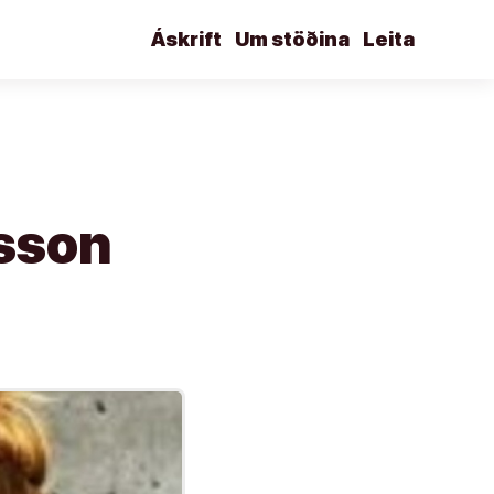
Áskrift
Um stöðina
Leita
nsson