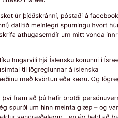
áskot úr þjóðskránni, póstaði á facebo
ni) dálítið meinlegri spurningu hvort hú
skrifa athugasemdir um mitt vonda inn
slíku hugarvíli hjá Íslensku konunni í Ísra
usímtal til lögreglunnar á íslenska
æðinu með kvörtun eða kæru. Og lögreg
r því fram að þú hafir brotði persónuver
ég spurði um hinn meinta glæp – og var 
eldur vandræðalegur, „en ég held að þe