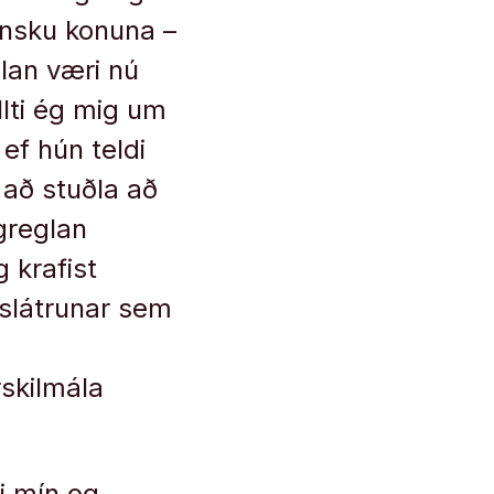
lensku konuna –
lan væri nú
llti ég mig um
ef hún teldi
l að stuðla að
ögreglan
krafist
slátrunar sem
rskilmála
i mín og