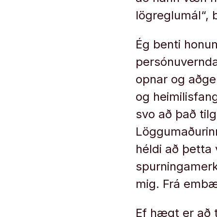
lögreglumál“, 
Ég benti honum
persónuvernda
opnar og aðgen
og heimilisfan
svo að það tilg
Löggumaðurinn 
héldi að þetta
spurningamerki
mig. Frá embæt
Ef hægt er að 