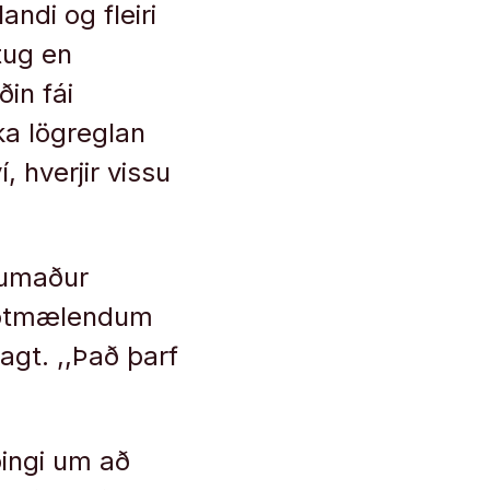
ndi og fleiri
tug en
in fái
ka lögreglan
, hverjir vissu
lumaður
mótmælendum
gt. ,,Það þarf
þingi um að