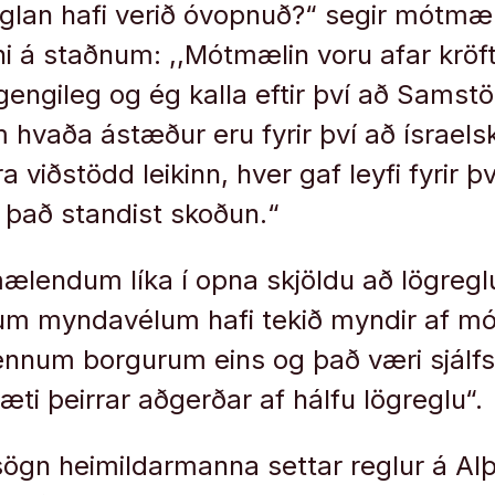
eglan hafi verið óvopnuð?“ segir mótmæla
ni á staðnum: ,,Mótmælin voru afar kröf
engileg og ég kalla eftir því að Samstöð
 hvaða ástæður eru fyrir því að ísraels
 viðstödd leikinn, hver gaf leyfi fyrir því
t það standist skoðun.“
lendum líka í opna skjöldu að lögreg
um myndavélum hafi tekið myndir af 
num borgurum eins og það væri sjálfsa
ti þeirrar aðgerðar af hálfu lögreglu“.
sögn heimildarmanna settar reglur á Al