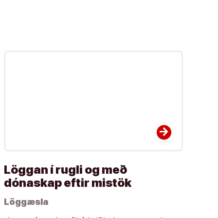
arrow_forward
Löggan í rugli og með
dónaskap eftir mistök
Löggæsla