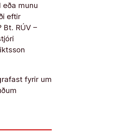
ld eða munu
i eftir
? Bt. RÚV –
jóri
iktsson
rafast fyrir um
ðuðum