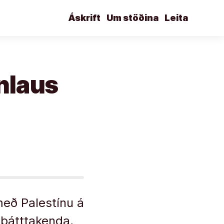
Áskrift
Um stöðina
Leita
nlaus
eð Palestínu á
 þátttakenda,