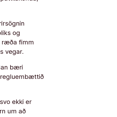
rirsögnin
liks og
ð ræða fimm
s vegar.
lan bæri
lögregluembættið
svo ekki er
ern um að