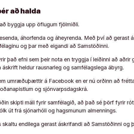
þér að halda
í að byggja upp öflugum fjölmiðli.
 lesenda, áhorfenda og áheyrenda. Með því að gerast á
ufélaginu og þar með eigandi að Samstöðinni.
ir það efni sem þeir nota en tryggja í leiðinni að aðrir 
rn áskrift heldur rausnarleg og samfélagslega ábyrg.
em umræðuþættir á Facebook en er nú orðinn að frétta
koðanapistlum og sjónvarpsdagskrá.
in skipti máli fyrir samfélagið, að það sé þörf fyrir
fólk út frá sjónarhóli og hagsmunum almennings.
s skaltu endilega gerast áskrifandi að Samstöðinni og 