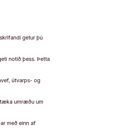
skrifandi getur þú
geti notið þess. Þetta
vef, útvarps- og
 róttæka umræðu um
þar með einn af