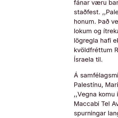
fánar væru ban
staðfest. ,,Pa
honum. Það ve
lokum og ítrek
lögregla hafi e
kvöldfréttum R
Ísraela til.
Á samfélagsmið
Palestínu, Marí
,,Vegna komu í
Maccabi Tel Av
spurningar lang