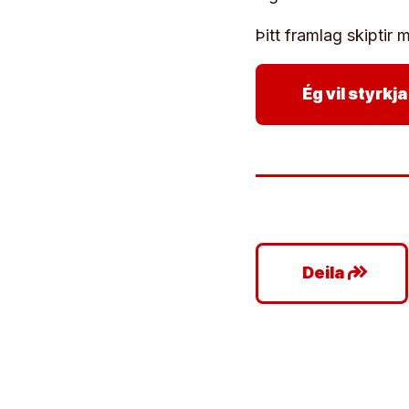
Þitt framlag skiptir m
Ég vil styrk
google_plus_reshare
Deila