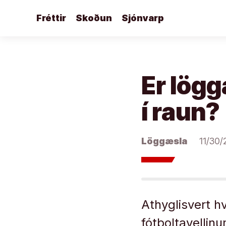
Áfram
Fréttir
Skoðun
Sjónvarp
að
efni
Er lög
í raun?
Löggæsla
11/30/
Athyglisvert 
fótboltavellin