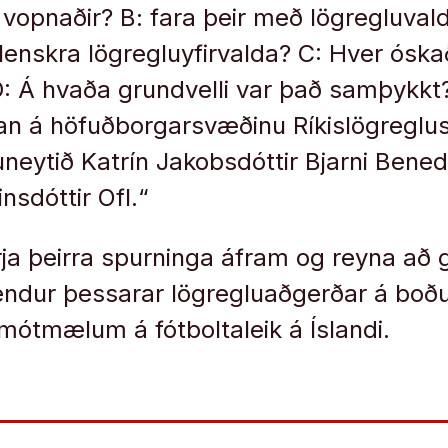
 vopnaðir? B: fara þeir með lögregluva
íslenskra lögregluyfirvalda? C: Hver óskað
: Á hvaða grundvelli var það samþykkt
lan á höfuðborgarsvæðinu Ríkislögreglust
eytið Katrín Jakobsdóttir Bjarni Bened
nsdóttir Ofl.“
rja þeirra spurninga áfram og reyna að g
sendur þessarar lögregluaðgerðar á bo
ótmælum á fótboltaleik á Íslandi.