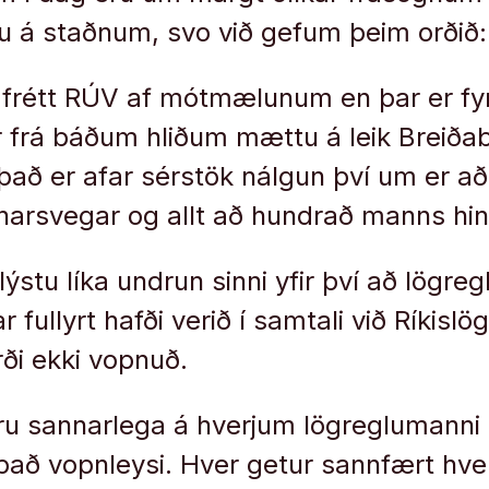
u á staðnum, svo við gefum þeim orðið:
r frétt RÚV af mótmælunum en þar er fy
frá báðum hliðum mættu á leik Breiðab
það er afar sérstök nálgun því um er a
arsvegar og allt að hundrað manns hin
stu líka undrun sinni yfir því að lögreg
 fullyrt hafði verið í samtali við Ríkis
rði ekki vopnuð.
ru sannarlega á hverjum lögreglumanni 
það vopnleysi. Hver getur sannfært hv