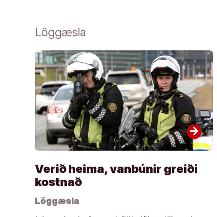
Löggæsla
arrow_forward
Verið heima, vanbúnir greiði
kostnað
Löggæsla