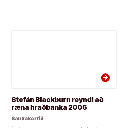
arrow_forward
Stefán Blackburn reyndi að
ræna hraðbanka 2006
Bankakerfið