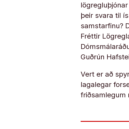
lögregluþjónar
þeir svara til 
samstarfinu? D
Fréttir Lögreg
Dómsmálaráðun
Guðrún Hafstei
Vert er að spy
lagalegar for
friðsamlegum m