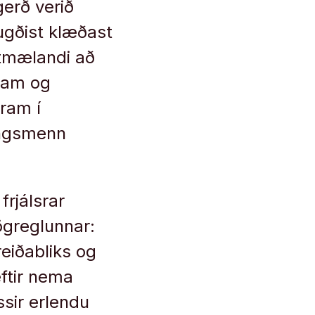
gerð verið
hugðist klæðast
tmælandi að
fram og
fram í
ingsmenn
frjálsrar
lögreglunnar:
reiðabliks og
eftir nema
ssir erlendu