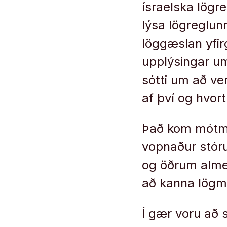
ísraelska lögr
lýsa lögreglun
löggæslan yfirg
upplýsingar um
sótti um að vera
af því og hvor
Það kom mótmæ
vopnaður stór
og öðrum almen
að kanna lögmæ
Í gær voru að 