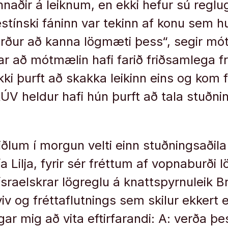
naðir á leiknum, en ekki hefur sú reglu
lestínski fáninn var tekinn af konu sem 
rður að kanna lögmæti þess“, segir mó
ar að mótmælin hafi farið friðsamlega 
kki þurft að skakka leikinn eins og kom 
ÚV heldur hafi hún þurft að tala stuðn
lum í morgun velti einn stuðningsaðila 
a Lilja, fyrir sér fréttum af vopnaburði 
sraelskrar lögreglu á knattspyrnuleik B
iv og fréttaflutnings sem skilur ekkert 
ar mig að vita eftirfarandi: A: verða þe