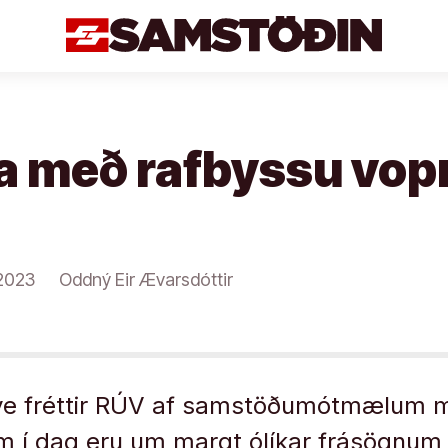
ga með rafbyssu vop
2023
Oddný Eir Ævarsdóttir
hve fréttir RÚV af samstöðumótmælum m
um í dag eru um margt ólíkar frásögnum