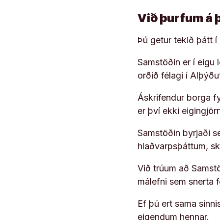
Við þurfum á 
Þú getur tekið þátt 
Samstöðin er í eigu
orðið félagi í Alþýð
Áskrifendur borga fyr
er því ekki eigingjö
Samstöðin byrjaði s
hlaðvarpsþáttum, s
Við trúum að Samstöð
málefni sem snerta 
Ef þú ert sama sinni
eigendum hennar.