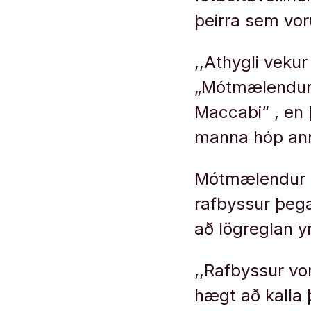
þeirra sem vor
,,Athygli veku
„Mótmælendur 
Maccabi“ , en 
manna hóp ann
Mótmælendur lý
rafbyssur þegar
að lögreglan y
,,Rafbyssur vo
hægt að kalla 