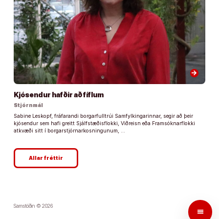
arrow_forward
Kjósendur hafðir að fíflum
Stjórnmál
Sabine Leskopf, fráfarandi borgarfulltrúi Samfylkingarinnar, segir að þeir
kjósendur sem hafi greitt Sjálfstæðisflokki, Viðreisn eða Framsóknarflokki
atkvæði sitt í borgarstjórnarkosningunum, …
Allar fréttir
Samstöðin © 2026
menu