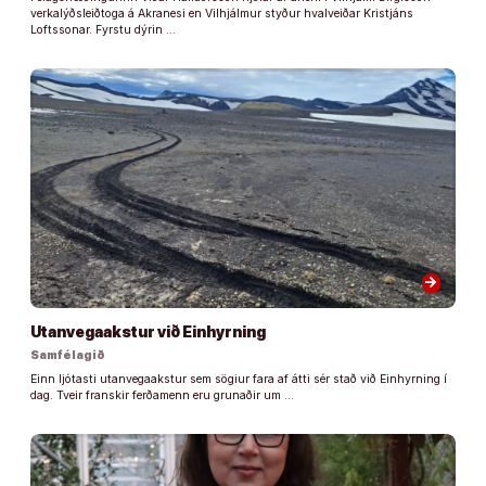
verkalýðsleiðtoga á Akranesi en Vilhjálmur styður hvalveiðar Kristjáns
Loftssonar. Fyrstu dýrin …
arrow_forward
Utanvegaakstur við Einhyrning
Samfélagið
Einn ljótasti utanvegaakstur sem sögiur fara af átti sér stað við Einhyrning í
dag. Tveir franskir ferðamenn eru grunaðir um …