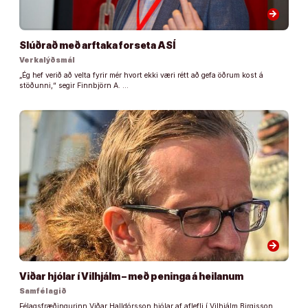
arrow_forward
Slúðrað með arftaka forseta ASÍ
Verkalýðsmál
„Ég hef verið að velta fyrir mér hvort ekki væri rétt að gefa öðrum kost á
stöðunni,“ segir Finnbjörn A. …
arrow_forward
Viðar hjólar í Vilhjálm – með peninga á heilanum
Samfélagið
Félagsfræðingurinn Viðar Halldórsson hjólar af aflefli í Vilhjálm Birgisson