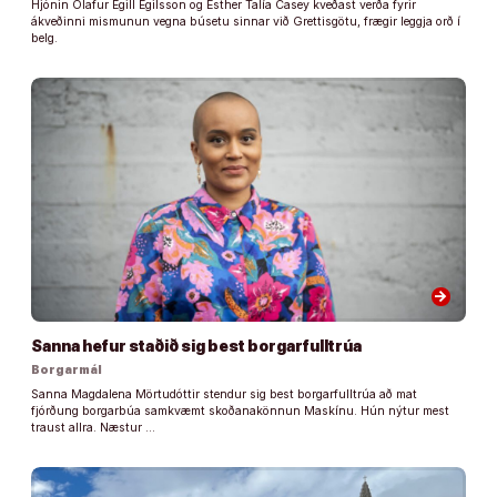
Hjónin Ólafur Egill Egilsson og Esther Talía Casey kveðast verða fyrir
ákveðinni mismunun vegna búsetu sinnar við Grettisgötu, frægir leggja orð í
belg.
arrow_forward
Sanna hefur staðið sig best borgarfulltrúa
Borgarmál
Sanna Magdalena Mörtudóttir stendur sig best borgarfulltrúa að mat
fjórðung borgarbúa samkvæmt skoðanakönnun Maskínu. Hún nýtur mest
traust allra. Næstur …