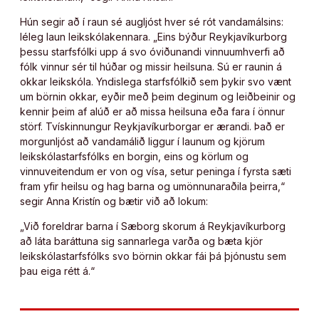
Hún segir að í raun sé augljóst hver sé rót vandamálsins:
léleg laun leikskólakennara. „Eins býður Reykjavíkurborg
þessu starfsfólki upp á svo óviðunandi vinnuumhverfi að
fólk vinnur sér til húðar og missir heilsuna. Sú er raunin á
okkar leikskóla. Yndislega starfsfólkið sem þykir svo vænt
um börnin okkar, eyðir með þeim deginum og leiðbeinir og
kennir þeim af alúð er að missa heilsuna eða fara í önnur
störf. Tvískinnungur Reykjavíkurborgar er ærandi. Það er
morgunljóst að vandamálið liggur í launum og kjörum
leikskólastarfsfólks en borgin, eins og körlum og
vinnuveitendum er von og vísa, setur peninga í fyrsta sæti
fram yfir heilsu og hag barna og umönnunaraðila þeirra,“
segir Anna Kristín og bætir við að lokum:
„Við foreldrar barna í Sæborg skorum á Reykjavíkurborg
að láta baráttuna sig sannarlega varða og bæta kjör
leikskólastarfsfólks svo börnin okkar fái þá þjónustu sem
þau eiga rétt á.“