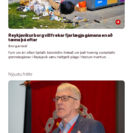
arrow_forward
Reykjavíkurborg vill frekar fjarlægja gámana en að
tæma þá oftar
Borgarmál
Fyrir um ári síðan fjallaði Samstöðin ítrekað um það hvernig svokallaðir
grenndargámar í Reykjavík væru hálfgerð plága í flestum hverfum. …
Nýjustu fréttir