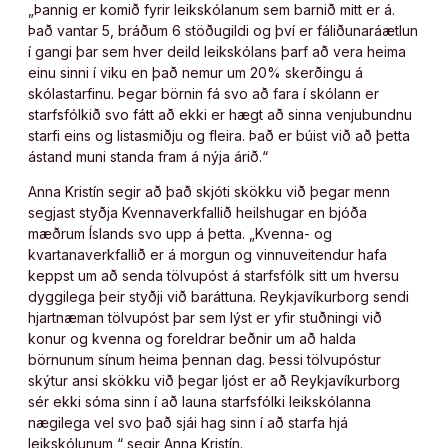
„Þannig er komið fyrir leikskólanum sem barnið mitt er á.
Það vantar 5, bráðum 6 stöðugildi og því er fáliðunaráætlun
í gangi þar sem hver deild leikskólans þarf að vera heima
einu sinni í viku en það nemur um 20% skerðingu á
skólastarfinu. Þegar börnin fá svo að fara í skólann er
starfsfólkið svo fátt að ekki er hægt að sinna venjubundnu
starfi eins og listasmiðju og fleira. Það er búist við að þetta
ástand muni standa fram á nýja árið.“
Anna Kristín segir að það skjóti skökku við þegar menn
segjast styðja Kvennaverkfallið heilshugar en bjóða
mæðrum Íslands svo upp á þetta. „Kvenna- og
kvartanaverkfallið er á morgun og vinnuveitendur hafa
keppst um að senda tölvupóst á starfsfólk sitt um hversu
dyggilega þeir styðji við baráttuna. Reykjavíkurborg sendi
hjartnæman tölvupóst þar sem lýst er yfir stuðningi við
konur og kvenna og foreldrar beðnir um að halda
börnunum sínum heima þennan dag. Þessi tölvupóstur
skýtur ansi skökku við þegar ljóst er að Reykjavíkurborg
sér ekki sóma sinn í að launa starfsfólki leikskólanna
nægilega vel svo það sjái hag sinn í að starfa hjá
leikskólunum,“ segir Anna Kristín.