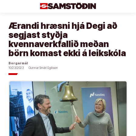
Áfram
að
efni
Ærandi hræsni hjá Degi að
segjast styðja
kvennaverkfallið meðan
börn komast ekki á leikskóla
Borgarmál
10/23/2023
Gunnar Smári Egilsson