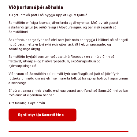
Við þurfum á þér að halda
Þú getur tekið þátt í að byggja upp öflugum fjölmiðli.
Samstöðin er í eigu lesenda, áhorfenda og áheyrenda. Með því að gerast
áskrifandi getur þú orðið félagi í Alþýðufélaginu og þar með eigandi að
Samstöðinni.
Áskrifendur borga fyrir það efni sem þeir nota en tryggja í leiðinni að aðrir geti
notið þess. Þetta er því ekki eigingjörn áskrift heldur rausnarleg og
samfélagslega ábyrg.
Samstöðin byrjaði sem umræðuþættir á Facebook en er nú orðinn að
fréttavef, útvarps- og hlaðvarpsþáttum, skoðanapistlum og
sjónvarpsdagskrá.
Við trúum að Samstöðin skipti máli fyrir samfélagið, að það sé þörf fyrir
róttæka umræðu um málefni sem snerta fólk út frá sjónarhóli og hagsmunum
almennings.
Ef þú ert sama sinnis skaltu endilega gerast áskrifandi að Samstöðinni og þar
með einn af eigendum hennar.
Þitt framlag skiptir máli.
arrow_forward
Ég vil styrkja Samstöðina