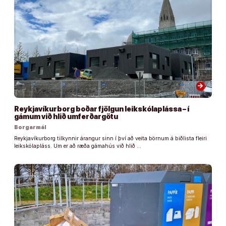
arrow_forward
Reykjavíkurborg boðar fjölgun leikskólaplássa – í
gámum við hlið umferðargötu
Borgarmál
Reykjavíkurborg tilkynnir árangur sinn í því að veita börnum á biðlista fleiri
leikskólapláss. Um er að ræða gámahús við hlið …