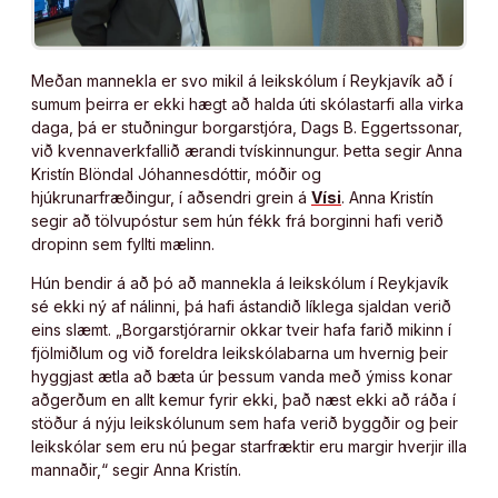
Meðan mannekla er svo mikil á leikskólum í Reykjavík að í
sumum þeirra er ekki hægt að halda úti skólastarfi alla virka
daga, þá er stuðningur borgarstjóra, Dags B. Eggertssonar,
við kvennaverkfallið ærandi tvískinnungur. Þetta segir Anna
Kristín Blöndal Jóhannesdóttir, móðir og
hjúkrunarfræðingur, í aðsendri grein á
Vísi
. Anna Kristín
segir að tölvupóstur sem hún fékk frá borginni hafi verið
dropinn sem fyllti mælinn.
Hún bendir á að þó að mannekla á leikskólum í Reykjavík
sé ekki ný af nálinni, þá hafi ástandið líklega sjaldan verið
eins slæmt. „Borgarstjórarnir okkar tveir hafa farið mikinn í
fjölmiðlum og við foreldra leikskólabarna um hvernig þeir
hyggjast ætla að bæta úr þessum vanda með ýmiss konar
aðgerðum en allt kemur fyrir ekki, það næst ekki að ráða í
stöður á nýju leikskólunum sem hafa verið byggðir og þeir
leikskólar sem eru nú þegar starfræktir eru margir hverjir illa
mannaðir,“ segir Anna Kristín.