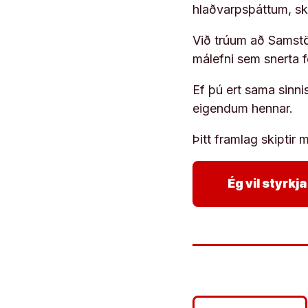
hlaðvarpsþáttum, s
Við trúum að Samstöð
málefni sem snerta 
Ef þú ert sama sinni
eigendum hennar.
Þitt framlag skiptir m
Ég vil styrk