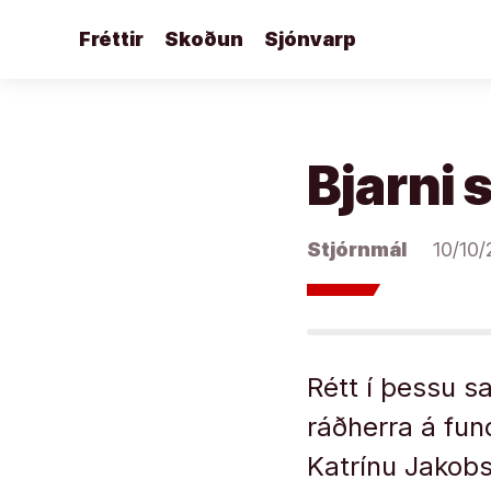
Áfram
Fréttir
Skoðun
Sjónvarp
að
efni
Bjarni s
Stjórnmál
10/10
Rétt í þessu s
ráðherra á fun
Katrínu Jakobs