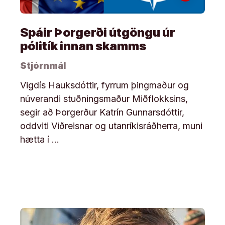
Spáir Þorgerði útgöngu úr
pólitík innan skamms
Stjórnmál
Vigdís Hauksdóttir, fyrrum þingmaður og
núverandi stuðningsmaður Miðflokksins,
segir að Þorgerður Katrín Gunnarsdóttir,
oddviti Viðreisnar og utanríkisráðherra, muni
hætta í …