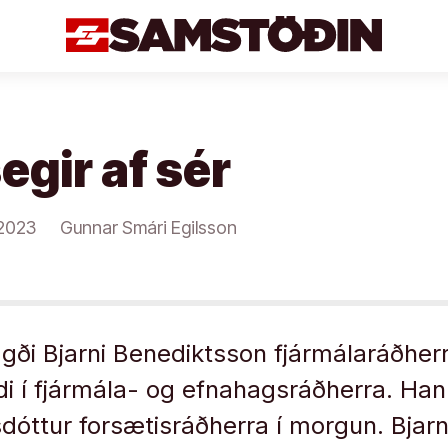
egir af sér
/2023
Gunnar Smári Egilsson
agði Bjarni Benediktsson fjármálaráðher
di í fjármála- og efnahagsráðherra. Hann
dóttur forsætisráðherra í morgun. Bjarni