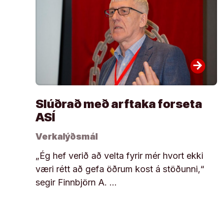
arrow_forward
Slúðrað með arftaka forseta
ASÍ
Verkalýðsmál
„Ég hef verið að velta fyrir mér hvort ekki
væri rétt að gefa öðrum kost á stöðunni,“
segir Finnbjörn A. …