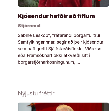
Kjósendur hafðir að fíflum
Stjórnmál
Sabine Leskopf, fráfarandi borgarfulltrúi
Samfylkingarinnar, segir að þeir kjósendur
sem hafi greitt Sjálfstæðisflokki, Viðreisn
eða Framsóknarflokki atkvæði sitt í
borgarstjórnarkosningunum, …
Nýjustu fréttir