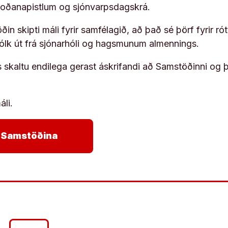
koðanapistlum og sjónvarpsdagskrá.
in skipti máli fyrir samfélagið, að það sé þörf fyrir
fólk út frá sjónarhóli og hagsmunum almennings.
s skaltu endilega gerast áskrifandi að Samstöðinni og 
áli.
arrow_forward
ja Samstöðina