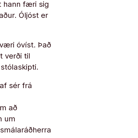
t hann færi sig
ður. Óljóst er
væri óvíst. Það
 verði til
stólaskipti.
af sér frá
om að
um um
ómsmálaráðherra