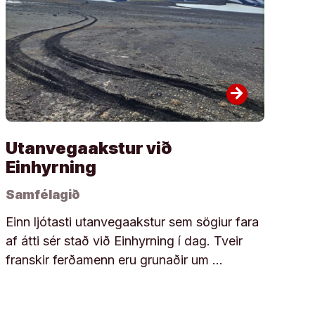
arrow_forward
Utanvegaakstur við
Einhyrning
Samfélagið
Einn ljótasti utanvegaakstur sem sögiur fara
af átti sér stað við Einhyrning í dag. Tveir
franskir ferðamenn eru grunaðir um …