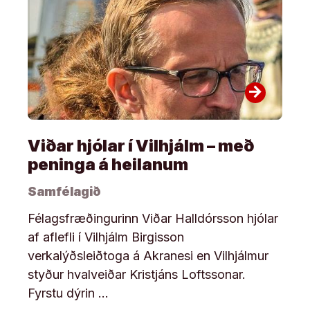
arrow_forward
Viðar hjólar í Vilhjálm – með
peninga á heilanum
Samfélagið
Félagsfræðingurinn Viðar Halldórsson hjólar
af aflefli í Vilhjálm Birgisson
verkalýðsleiðtoga á Akranesi en Vilhjálmur
styður hvalveiðar Kristjáns Loftssonar.
Fyrstu dýrin …