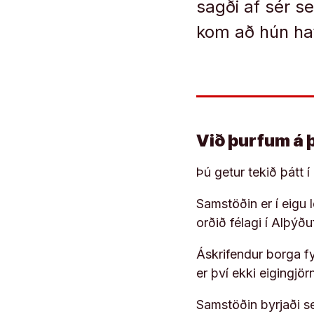
sagði af sér s
kom að hún haf
Við þurfum á 
Þú getur tekið þátt 
Samstöðin er í eigu
orðið félagi í Alþýð
Áskrifendur borga fyr
er því ekki eigingjö
Samstöðin byrjaði s