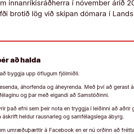
em innanríkisráðherra í nóvember árið 20
ði brotið lög við skipan dómara í Lands
þér að halda
í að byggja upp öflugum fjölmiðli.
 lesenda, áhorfenda og áheyrenda. Með því að gerast á
ufélaginu og þar með eigandi að Samstöðinni.
ir það efni sem þeir nota en tryggja í leiðinni að aðrir 
rn áskrift heldur rausnarleg og samfélagslega ábyrg.
em umræðuþættir á Facebook en er nú orðinn að frétta