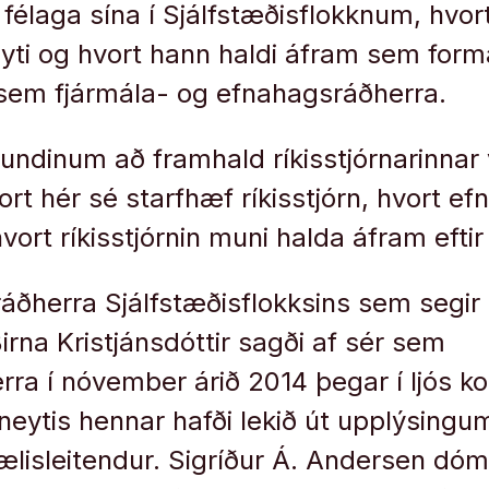
 félaga sína í Sjálfstæðisflokknum, hvor
yti og hvort hann haldi áfram sem forma
 sem fjármála- og efnahagsráðherra.
fundinum að framhald ríkisstjórnarinnar 
ort hér sé starfhæf ríkisstjórn, hvort efnt
ort ríkisstjórnin muni halda áfram eftir 
i ráðherra Sjálfstæðisflokksins sem segir 
irna Kristjánsdóttir sagði af sér sem
erra í nóvember árið 2014 þegar í ljós k
uneytis hennar hafði lekið út upplýsing
ælisleitendur. Sigríður Á. Andersen d