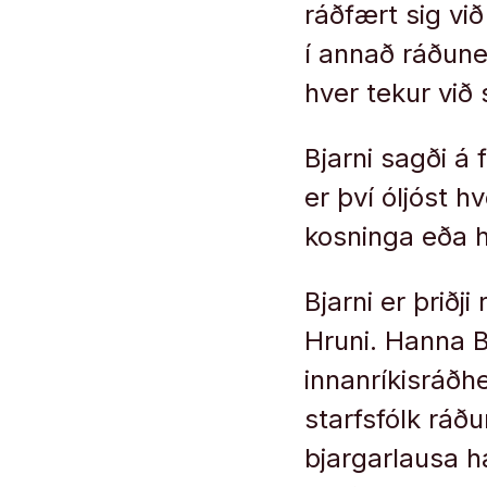
ráðfært sig við
í annað ráðune
hver tekur við
Bjarni sagði á 
er því óljóst hv
kosninga eða hv
Bjarni er þriðj
Hruni. Hanna B
innanríkisráðh
starfsfólk ráð
bjargarlausa h