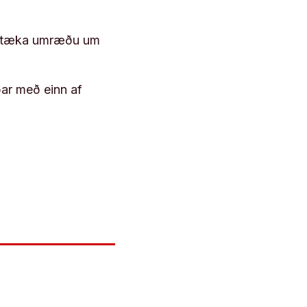
 róttæka umræðu um
þar með einn af