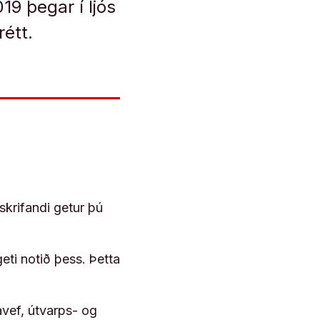
19 þegar í ljós
rétt.
skrifandi getur þú
geti notið þess. Þetta
vef, útvarps- og