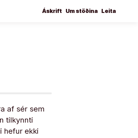
Áskrift
Um stöðina
Leita
ra af sér sem
 tilkynnti
 hefur ekki