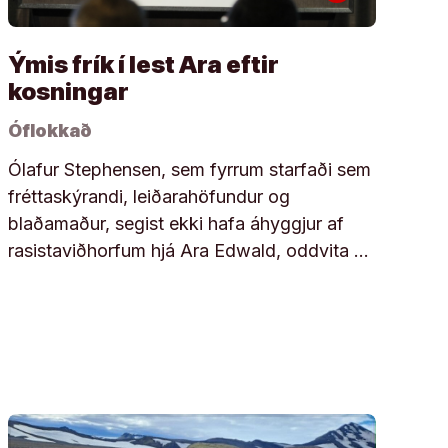
Ýmis frík í lest Ara eftir
kosningar
Óflokkað
Ólafur Stephensen, sem fyrrum starfaði sem
fréttaskýrandi, leiðarahöfundur og
blaðamaður, segist ekki hafa áhyggjur af
rasistaviðhorfum hjá Ara Edwald, oddvita …