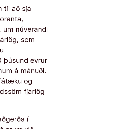
til að sjá
loranta,
K, um núverandi
járlög, sem
nu
80 þúsund evrur
ónum á mánuði.
 fátæku og
ldssöm fjárlög
aðgerða í