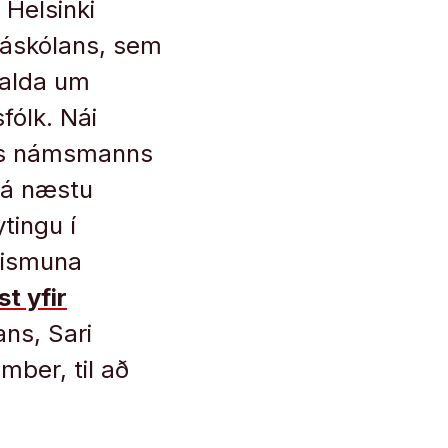
 Helsinki
háskólans, sem
valda um
fólk. Nái
ers námsmanns
 á næstu
tingu í
mismuna
st yfir
ns, Sari
mber, til að