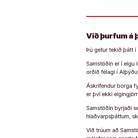
Við þurfum á 
Þú getur tekið þátt 
Samstöðin er í eigu
orðið félagi í Alþýð
Áskrifendur borga fyr
er því ekki eigingjö
Samstöðin byrjaði s
hlaðvarpsþáttum, s
Við trúum að Samstöð