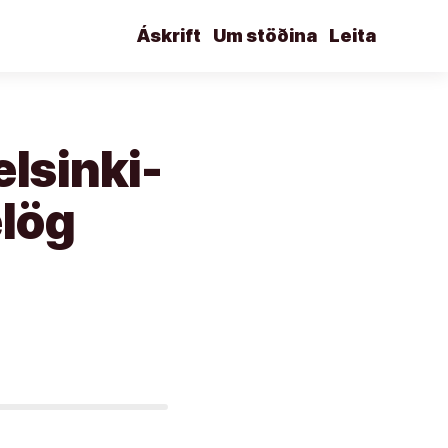
Áskrift
Um stöðina
Leita
elsinki-
élög