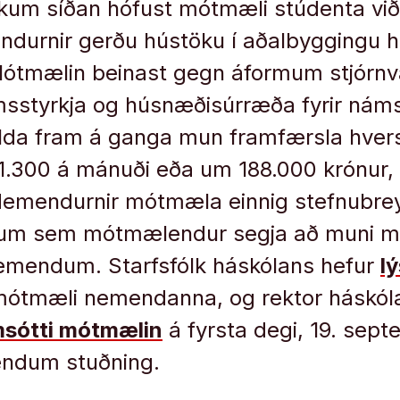
ikum síðan hófust mótmæli stúdenta við
ndurnir gerðu hústöku í aðalbyggingu 
Mótmælin beinast gegn áformum stjórn
sstyrkja og húsnæðisúrræða fyrir náms
alda fram á ganga mun framfærsla hv
1.300 á mánuði eða um 188.000 krónur,
Nemendurnir mótmæla einnig stefnubrey
lum sem mótmælendur segja að muni 
emendum. Starfsfólk háskólans hefur
lý
mótmæli nemendanna, og rektor háskóla
msótti mótmælin
á fyrsta degi, 19. septe
ndum stuðning.