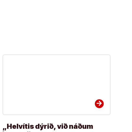
arrow_forward
„Helvítis dýrið, við náðum