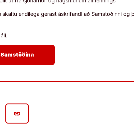
fólk út frá sjónarhóli og hagsmunum almennings.
s skaltu endilega gerast áskrifandi að Samstöðinni og 
áli.
arrow_forward
ja Samstöðina
link