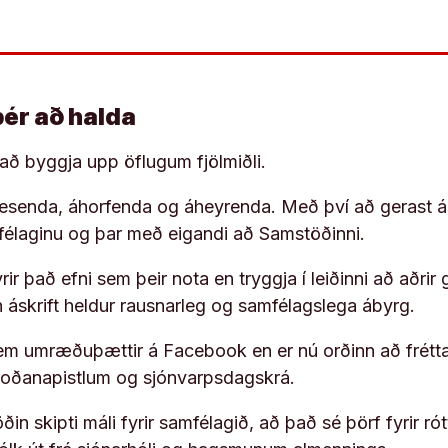
þér að halda
í að byggja upp öflugum fjölmiðli.
 lesenda, áhorfenda og áheyrenda. Með því að gerast á
ufélaginu og þar með eigandi að Samstöðinni.
ir það efni sem þeir nota en tryggja í leiðinni að aðrir 
rn áskrift heldur rausnarleg og samfélagslega ábyrg.
em umræðuþættir á Facebook en er nú orðinn að frétta
koðanapistlum og sjónvarpsdagskrá.
in skipti máli fyrir samfélagið, að það sé þörf fyrir