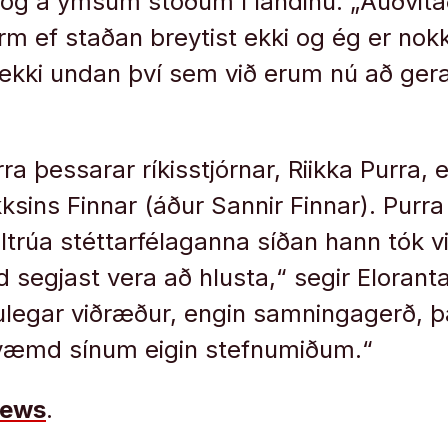
 og á ýmsum stöðum í landinu. „Auðvita
m ef staðan breytist ekki og ég er nok
r ekki undan því sem við erum nú að gera
a þessarar ríkisstjórnar, Riikka Purra, e
ksins Finnar (áður Sannir Finnar). Purra
lltrúa stéttarfélaganna síðan hann tók v
ld segjast vera að hlusta,“ segir Elorant
legar viðræður, engin samningagerð, þ
kvæmd sínum eigin stefnumiðum.“
news
.