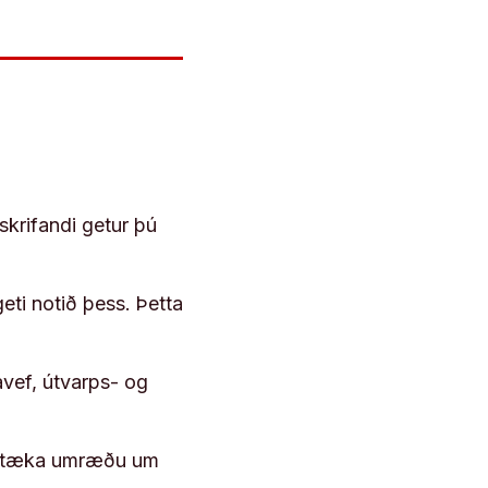
skrifandi getur þú
geti notið þess. Þetta
vef, útvarps- og
 róttæka umræðu um