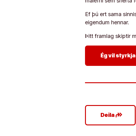
málefni sem snerta 
Ef þú ert sama sinni
eigendum hennar.
Þitt framlag skiptir m
Ég vil styrk
google_plus_reshare
Deila