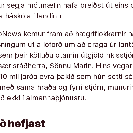
r segja mótmælin hafa breiðst út eins 
ra háskóla í landinu.
roNews kemur fram að hægriflokkarnir h
osningum út á loforð um að draga úr lánt
em þeir kölluðu ótamin útgjöld ríkisstjó
rsætisráðherra, Sönnu Marin. Hins vegar 
10 milljarða evra þakið sem hún setti sé
með sama hraða og fyrri stjórn, munuri
éð ekki í almannaþjónustu.
að hefjast