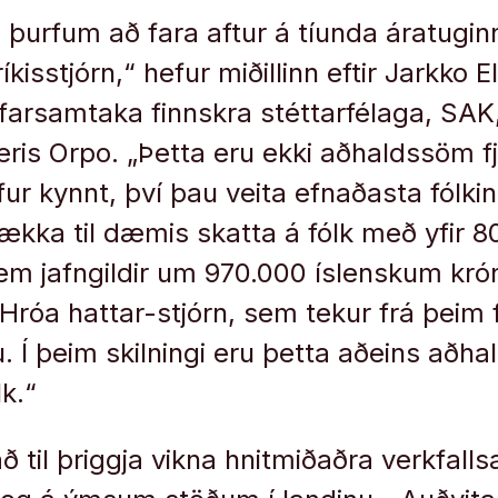
 þurfum að fara aftur á tíunda áratuginn 
íkisstjórn,“ hefur miðillinn eftir Jarkko E
ífarsamtaka finnskra stéttarfélaga, SA
teris Orpo. „Þetta eru ekki aðhaldssöm f
efur kynnt, því þau veita efnaðasta fólki
 lækka til dæmis skatta á fólk með yfir 
 sem jafngildir um 970.000 íslenskum kr
 Hróa hattar-stjórn, sem tekur frá þeim
. Í þeim skilningi eru þetta aðeins aðha
lk.“
 til þriggja vikna hnitmiðaðra verkfalls