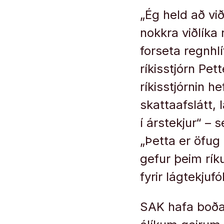
„Ég held að við
nokkra viðlíka r
forseta regnhl
ríkisstjórn Pet
ríkisstjórnin h
skattaafslátt,
í árstekjur“ –
„Þetta er öfug
gefur þeim ríku
fyrir lágtekjufó
SAK hafa boðað