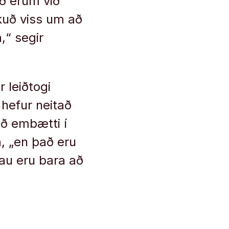
ð erum við
kuð viss um að
,“ segir
r leiðtogi
 hefur neitað
ið embætti í
a, „en það eru
au eru bara að