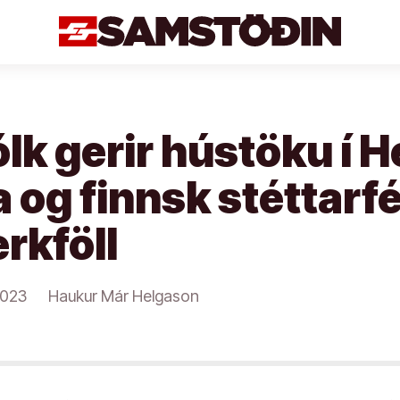
k gerir hústöku í H
 og finnsk stéttarf
rkföll
2023
Haukur Már Helgason