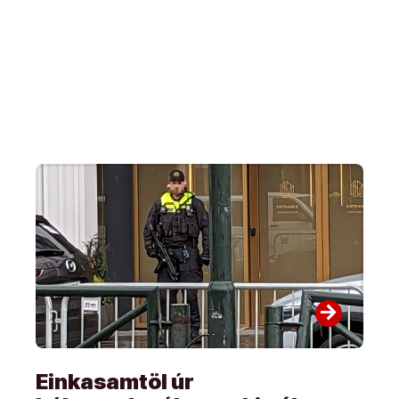
arrow_forward
Einkasamtöl úr