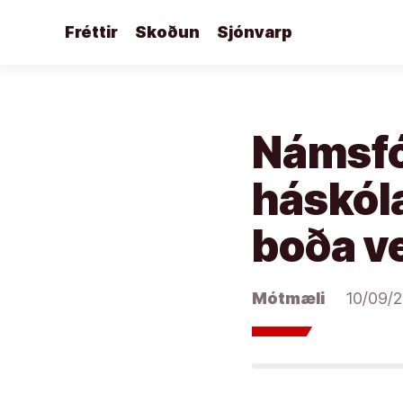
Áfram
Fréttir
Skoðun
Sjónvarp
að
efni
Námsfól
háskóla
boða ve
Mótmæli
10/09/