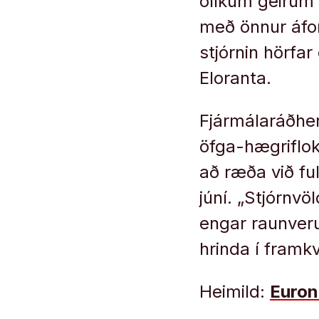
ólíkum geirum
með önnur áfor
stjórnin hörfa
Eloranta.
Fjármálaráðherr
öfga-hægriflok
að ræða við fu
júní. „Stjórnvö
engar raunveru
hrinda í fram
Heimild:
Euro