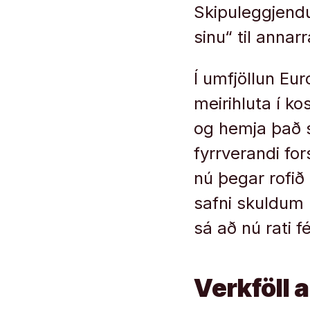
Skipuleggjendu
sinu“ til annar
Í umfjöllun Eu
meirihluta í k
og hemja það s
fyrrverandi fo
nú þegar rofið 
safni skuldum 
sá að nú rati f
Verkföll 