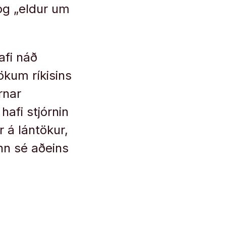
og „eldur um
afi náð
ökum ríkisins
rnar
hafi stjórnin
r á lántökur,
nn sé aðeins