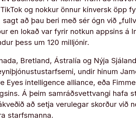
r TikTok og nokkur önnur kínversk öpp fy
 sagt að þau beri með sér ógn við „fullv
ur en lokað var fyrir notkun appsins á I
ndur þess um 120 milljónir.
nada, Bretland, Ástralía og Nýja Sjáland
eyniþjónustustarfsemi, undir hinum Ja
e Eyes intelligence alliance, eða Fimm
sins. Á þeim samráðsvettvangi hafa stj
ákveðið að setja verulegar skorður við 
ra starfsmanna.