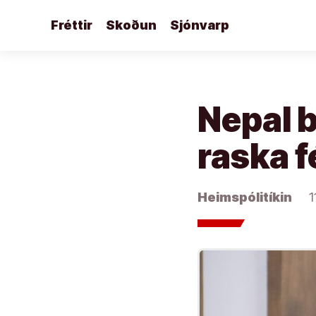
Áfram
Fréttir
Skoðun
Sjónvarp
að
efni
Nepal b
raska 
Heimspólitíkin
1