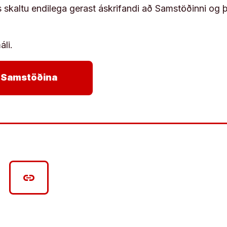
s skaltu endilega gerast áskrifandi að Samstöðinni og 
áli.
arrow_forward
ja Samstöðina
link