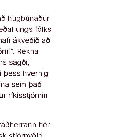
 að hugbúnaður
eðal ungs fólks
hafi ákveðið að
ómi“. Rekha
ns sagði,
i þess hvernig
anna sem það
r ríkisstjórnin
í ráðherrann hér
sk stjórnvöld