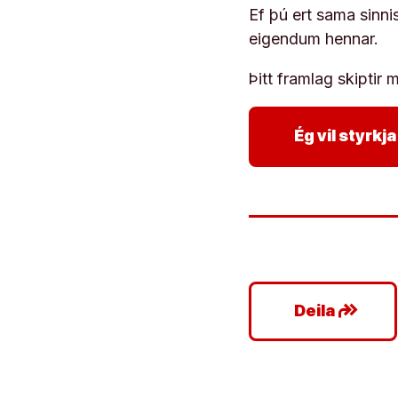
Ef þú ert sama sinni
eigendum hennar.
Þitt framlag skiptir m
Ég vil styrk
google_plus_reshare
Deila