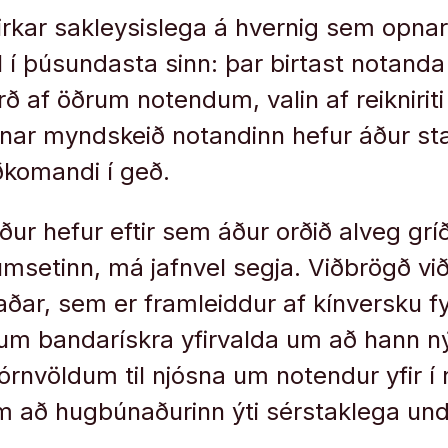
irkar sakleysislega á hvernig sem opnar
l í þúsundasta sinn: þar birtast notanda
ð af öðrum notendum, valin af reiknirit
onar myndskeið notandinn hefur áður sta
iðkomandi í geð.
ur hefur eftir sem áður orðið alveg grí
msetinn, má jafnvel segja. Viðbrögð v
ar, sem er framleiddur af kínversku fy
num bandarískra yfirvalda um að hann ný
órnvöldum til njósna um notendur yfir í 
m að hugbúnaðurinn ýti sérstaklega und