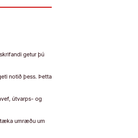
skrifandi getur þú
geti notið þess. Þetta
vef, útvarps- og
 róttæka umræðu um