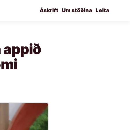
Áskrift
Um stöðina
Leita
 appið
ómi