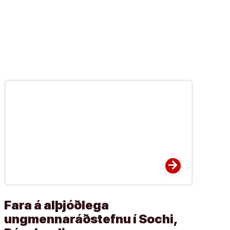
arrow_forward
Fara á alþjóðlega
ungmennaráðstefnu í Sochi,