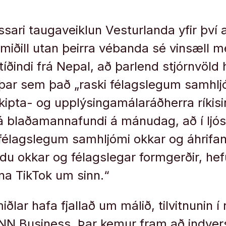
ari taugaveiklun Vesturlanda yfir því
iðill utan þeirra vébanda sé vinsæll m
íðindi frá Nepal, að þarlend stjórnvöld 
þar sem það „raski félagslegum samhlj
pta- og upplýsingamálaráðherra ríkisi
, á blaðamannafundi á mánudag, að í ljós
 félagslegum samhljómi okkar og áhrif
ldu okkar og félagslegar formgerðir, hefu
na TikTok um sinn.“
miðlar hafa fjallað um málið, tilvitnunin 
CNN Business. Þar kemur fram að indver