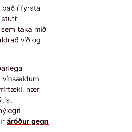
 það í fyrsta
 stutt
i sem taka mið
ldrað við og
ðarlega
ið vinsældum
rirtæki, nær
tist
nýlegri
ir
áróður gegn