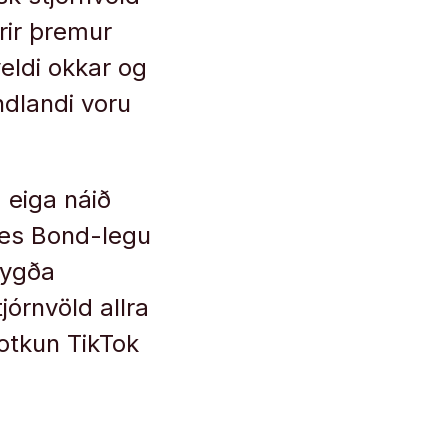
rir þremur
eldi okkar og
ndlandi voru
 eiga náið
mes Bond-legu
eygða
órnvöld allra
notkun TikTok