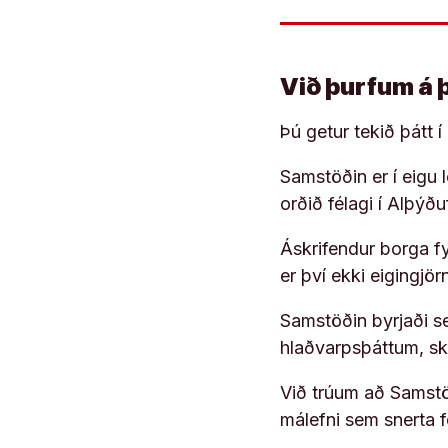
Við þurfum á 
Þú getur tekið þátt 
Samstöðin er í eigu
orðið félagi í Alþýð
Áskrifendur borga fyr
er því ekki eigingjö
Samstöðin byrjaði s
hlaðvarpsþáttum, s
Við trúum að Samstöð
málefni sem snerta 