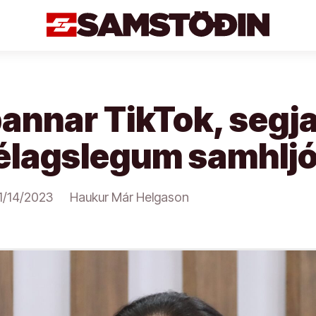
annar TikTok, segja
félagslegum samhlj
1/14/2023
Haukur Már Helgason