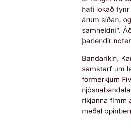
hafi lokað fyri
árum síðan, og
samheldni“. Áð
þarlendir note
Bandaríkin, Ka
samstarf um l
formerkjum Fiv
njósnabandalag
ríkjanna fimm 
meðal opinber