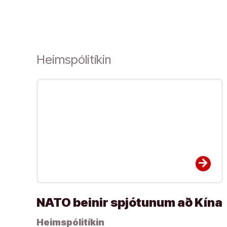
Heimspólitíkin
arrow_forward
NATO beinir spjótunum að Kína
Heimspólitíkin