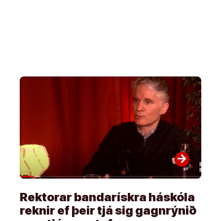
arrow_forward
Rektorar bandarískra háskóla
reknir ef þeir tjá sig gagnrýnið