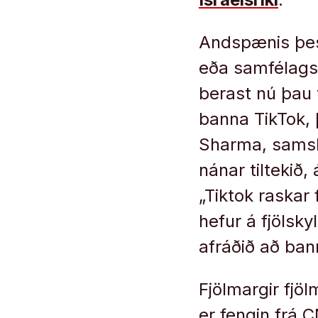
Andspænis þess
eða samfélagsm
berast nú þau t
banna TikTok, 
Sharma, samski
nánar tiltekið
„Tiktok raskar
hefur á fjölsky
afráðið að ban
Fjölmargir fjöl
er fengin frá 