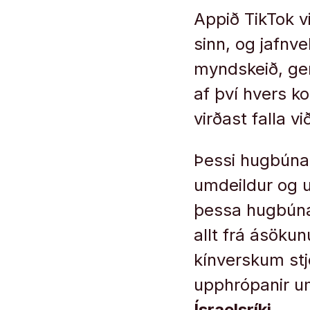
Appið TikTok v
sinn, og jafnve
myndskeið, ger
af því hvers k
virðast falla v
Þessi hugbúnað
umdeildur og u
þessa hugbúnað
allt frá ásöku
kínverskum stj
upphrópanir u
Ísraelsríki
.