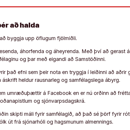
þér að halda
í að byggja upp öflugum fjölmiðli.
 lesenda, áhorfenda og áheyrenda. Með því að gerast á
ufélaginu og þar með eigandi að Samstöðinni.
ir það efni sem þeir nota en tryggja í leiðinni að aðrir 
rn áskrift heldur rausnarleg og samfélagslega ábyrg.
em umræðuþættir á Facebook en er nú orðinn að frétta
koðanapistlum og sjónvarpsdagskrá.
in skipti máli fyrir samfélagið, að það sé þörf fyrir
fólk út frá sjónarhóli og hagsmunum almennings.