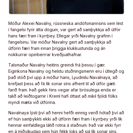
Móður Alexei Navalny, rússneska andófsmannsins sem lést
í fangelsi fyrir átta dögum, var gert að samþykkja að útför
hans færi fram í kyrrþey. Ellegar yrði Navalny grafinn í
fangelsinu. Var móður Navalny gert að samþykkja að
útförin færi fram innan þriggja klukkustunda og án
nokkurrar opinberrrar kveðjuathafnar.
Talsmaður Navalny heitins greindi frá þessu í gær.
Eiginkona Navalny og helstu stuðningsmenn eru í útlegð og
það stóð því upp á móður hans, Lyudmilu Navalnaya, að
krefjast þess að fá lík sonar síns afhent til að útför gæti
farið fram. Það gekk hins vegar afar brösulega enda er
talið að leiðtogarnir í Kreml hafi óttast að mikil fjöldi fólks
myndi mæta við útförina.
Navalnaya lýsti því að henni hefði einnig verið hótað því að
ef hún samþykkti ekki að útförin færi fram í kyrrþey yrði lík
hennar einfaldlega látið rotna á staðnum. Það var ekki fyrr
en á miðvikudag sem hún fékk loks að sjá lík sonar síns.