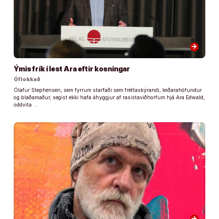
arrow_forward
Ýmis frík í lest Ara eftir kosningar
Óflokkað
Ólafur Stephensen, sem fyrrum starfaði sem fréttaskýrandi, leiðarahöfundur
og blaðamaður, segist ekki hafa áhyggjur af rasistaviðhorfum hjá Ara Edwald,
oddvita …
arrow_forward