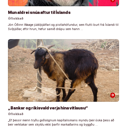
Mun aldrei snúa aftur til Íslands
Óflokkað
Jón Óðinn Waage júdóþjálfari og pistlahöfundur, sem flutti burt frá Íslandi til
Svíþjóðar, eftir hrun, hefur samið drápu sem hann …
arrow_forward
„Bankar og ríkisvald verja hina vitlausu“
Óflokkað
„Ef þessir menn tryðu goðsögnum kapítalismans myndu þeir óska þess að
þeir verktakar sem skyldu ekki þarfir markaðarins og byggðu …