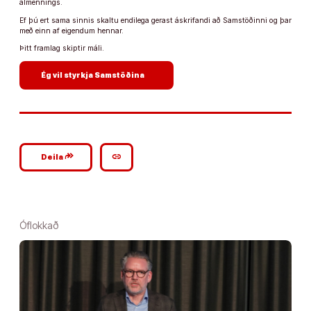
almennings.
Ef þú ert sama sinnis skaltu endilega gerast áskrifandi að Samstöðinni og þar
með einn af eigendum hennar.
Þitt framlag skiptir máli.
arrow_forward
Ég vil styrkja Samstöðina
google_plus_reshare
link
Deila
Óflokkað