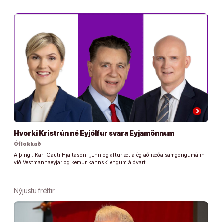
arrow_forward
Hvorki Kristrún né Eyjólfur svara Eyjamönnum
Óflokkað
Alþingi: Karl Gauti Hjaltason: „Enn og aftur ætla ég að ræða samgöngumálin
við Vestmannaeyjar og kemur kannski engum á óvart. …
Nýjustu fréttir