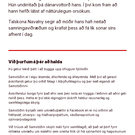
Hún undirritaði þá dánarvottorð hans. Í því kom fram að
hann hefði látist af náttúrulegum orsökum.
Talskona Navalny segir að móðir hans hafi neitað
samningaviðræðum og krafist þess að fá lík sonar síns
afhent í dag.
Við þurfum á þér að halda
Þú getur tekið þátt í að byggja upp öflugum fjölmiðli.
Samstöðin er í eigu lesenda, áhorfenda og áheyrenda. Með því að gerast
áskrifandi getur þú orðið félagi í Alþýðufélaginu og þar með eigandi að
Samstöðinni.
Áskrifendur borga fyrir það efni sem þeir nota en tryggja í leiðinni að aðrir geti
notið þess. Þetta er því ekki eigingjörn áskrift heldur rausnarleg og
samfélagslega ábyrg.
Samstöðin byrjaði sem umræðuþættir á Facebook en er nú orðinn að
fréttavef, útvarps- og hlaðvarpsþáttum, skoðanapistlum og
sjónvarpsdagskrá.
Við trúum að Samstöðin skipti máli fyrir samfélagið, að það sé þörf fyrir
róttæka umræðu um málefni sem snerta fólk út frá sjónarhóli og hagsmunum