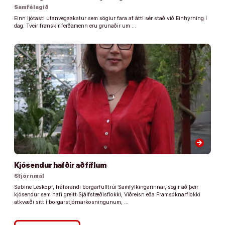
Samfélagið
Einn ljótasti utanvegaakstur sem sögiur fara af átti sér stað við Einhyrning í
dag. Tveir franskir ferðamenn eru grunaðir um …
arrow_forward
Kjósendur hafðir að fíflum
Stjórnmál
Sabine Leskopf, fráfarandi borgarfulltrúi Samfylkingarinnar, segir að þeir
kjósendur sem hafi greitt Sjálfstæðisflokki, Viðreisn eða Framsóknarflokki
atkvæði sitt í borgarstjórnarkosningunum, …