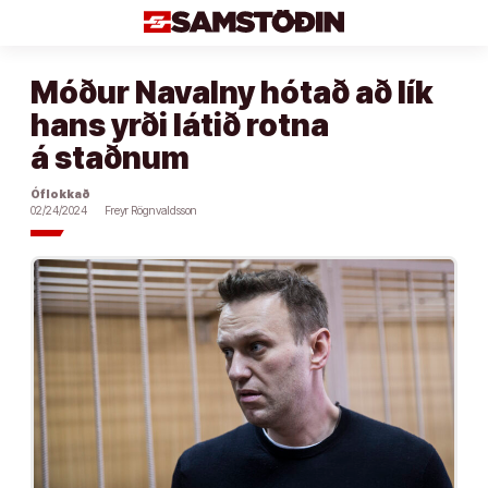
Áfram
að
efni
Móður Navalny hótað að lík
hans yrði látið rotna
á staðnum
Óflokkað
02/24/2024
Freyr Rögnvaldsson