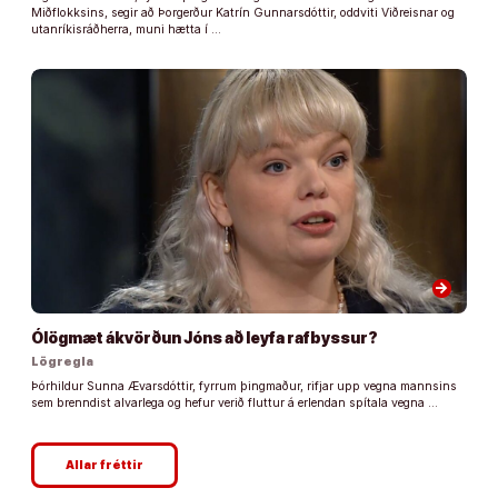
Miðflokksins, segir að Þorgerður Katrín Gunnarsdóttir, oddviti Viðreisnar og
utanríkisráðherra, muni hætta í …
arrow_forward
Ólögmæt ákvörðun Jóns að leyfa rafbyssur?
Lögregla
Þórhildur Sunna Ævarsdóttir, fyrrum þingmaður, rifjar upp vegna mannsins
sem brenndist alvarlega og hefur verið fluttur á erlendan spítala vegna …
Allar fréttir