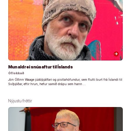
arrow_forward
Mun aldrei snúa aftur til Íslands
Óflokkað
Jón Óðinn Waage júdóþjálfari og pistlahöfundur, sem flutti burt frá Íslandi til
Svíþjóðar, eftir hrun, hefur samið drápu sem hann …
Nýjustu fréttir