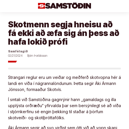
Áfram
að
efni
Skotmenn segja hneisu að
fá ekki að æfa sig án þess að
hafa lokið prófi
Samfélagið
02/21/2024
Björn Þorláksson
Strangari reglur eru um veiðar og meðferð skotvopna hér á
landi en víða í nágrannalöndunum. Þetta segir Áki Ármann
Jónsson, formaaður Skotvís.
Í smtali við Samstöðina gagnrýnir hann „gamaldags og illa
upplýsta orðræðu“ yfirvalda þar sem bersýnilegt sé að víða
í stjórnkerfinu sé engin þekking til staðar á þörfum
skotveiði- og skotíþróttafólks.
Áki Ármann segir að svo virðist sem ótti við að vopn skapi