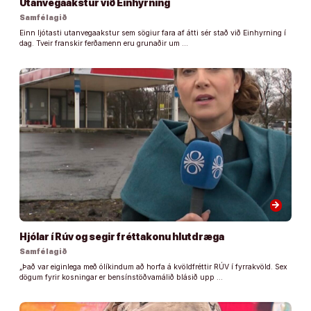
Utanvegaakstur við Einhyrning
Samfélagið
Einn ljótasti utanvegaakstur sem sögiur fara af átti sér stað við Einhyrning í
dag. Tveir franskir ferðamenn eru grunaðir um …
arrow_forward
Hjólar í Rúv og segir fréttakonu hlutdræga
Samfélagið
„Það var eiginlega með ólíkindum að horfa á kvöldfréttir RÚV í fyrrakvöld. Sex
dögum fyrir kosningar er bensínstöðvamálið blásið upp …