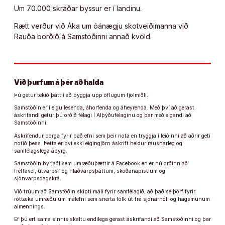
Um 70.000 skráðar byssur er í landinu.
Rætt verður við Áka um óánægju skotveiðimanna við
Rauða borðið á Samstöðinni annað kvöld.
Við þurfum á þér að halda
Þú getur tekið þátt í að byggja upp öflugum fjölmiðli.
Samstöðin er í eigu lesenda, áhorfenda og áheyrenda. Með því að gerast
áskrifandi getur þú orðið félagi í Alþýðufélaginu og þar með eigandi að
Samstöðinni.
Áskrifendur borga fyrir það efni sem þeir nota en tryggja í leiðinni að aðrir geti
notið þess. Þetta er því ekki eigingjörn áskrift heldur rausnarleg og
samfélagslega ábyrg.
Samstöðin byrjaði sem umræðuþættir á Facebook en er nú orðinn að
fréttavef, útvarps- og hlaðvarpsþáttum, skoðanapistlum og
sjónvarpsdagskrá.
Við trúum að Samstöðin skipti máli fyrir samfélagið, að það sé þörf fyrir
róttæka umræðu um málefni sem snerta fólk út frá sjónarhóli og hagsmunum
almennings.
Ef þú ert sama sinnis skaltu endilega gerast áskrifandi að Samstöðinni og þar