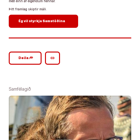
með einn af eigendum hennar.
Þitt framlag skiptir máli.
arrow_forward
Ég vil styrkja Samstöðina
google_plus_reshare
link
Deila
Samfélagið