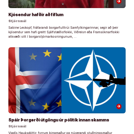
arrow_forward
Kjósendur hafðir að fíflum
Stjórnmál
Sabine Leskopf, fráfarandi borgarfulltrúi Samfylkingarinnar, segir að þeir
kjósendur sem hafi greitt Sjálfstæðisflokki, Viðreisn eða Framsóknarflokki
atkvæði sitt í borgarstjórnarkosningunum, …
arrow_forward
Spáir Þorgerði útgöngu úr pólitík innan skamms
Stjórnmál
Vigdís Hauksdóttir, fyrrum þingmaður og núverandi stuðningsmaður