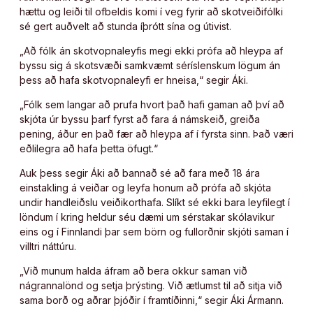
hættu og leiði til ofbeldis komi í veg fyrir að skotveiðifólki
sé gert auðvelt að stunda íþrótt sína og útivist.
„Að fólk án skotvopnaleyfis megi ekki prófa að hleypa af
byssu sig á skotsvæði samkvæmt séríslenskum lögum án
þess að hafa skotvopnaleyfi er hneisa,“ segir Áki.
„Fólk sem langar að prufa hvort það hafi gaman að því að
skjóta úr byssu þarf fyrst að fara á námskeið, greiða
pening, áður en það fær að hleypa af í fyrsta sinn. Það væri
eðlilegra að hafa þetta öfugt.“
Auk þess segir Áki að bannað sé að fara með 18 ára
einstakling á veiðar og leyfa honum að prófa að skjóta
undir handleiðslu veiðikorthafa. Slíkt sé ekki bara leyfilegt í
löndum í kring heldur séu dæmi um sérstakar skólavikur
eins og í Finnlandi þar sem börn og fullorðnir skjóti saman í
villtri náttúru.
„Við munum halda áfram að bera okkur saman við
nágrannalönd og setja þrýsting. Við ætlumst til að sitja við
sama borð og aðrar þjóðir í framtíðinni,“ segir Áki Ármann.